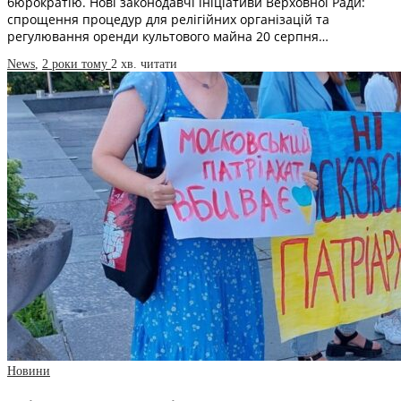
бюрократію. Нові законодавчі ініціативи Верховної Ради:
спрощення процедур для релігійних організацій та
регулювання оренди культового майна 20 серпня…
News
,
2 роки тому
2 хв.
читати
Новини