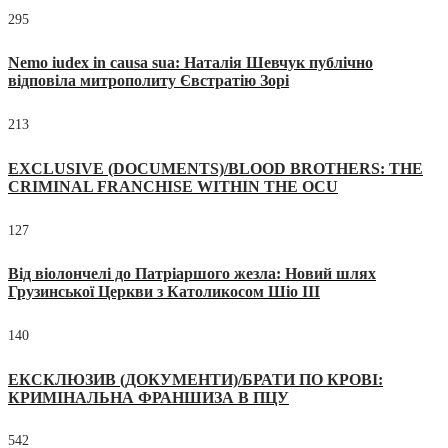
295
Nemo iudex in causa sua: Наталія Шевчук публічно
відповіла митрополиту Євстратію Зорі
213
EXCLUSIVE (DOCUMENTS)/BLOOD BROTHERS: THE
CRIMINAL FRANCHISE WITHIN THE OCU
127
Від віолончелі до Патріаршого жезла: Новий шлях
Грузинської Церкви з Католикосом Шіо III
140
ЕКСКЛЮЗИВ (ДОКУМЕНТИ)/БРАТИ ПО КРОВІ:
КРИМІНАЛЬНА ФРАНШИЗА В ПЦУ
542