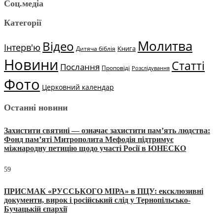
Соц.медіа
Категорії
Молитва
Відео
Інтерв'ю
Книга
Дитяча біблія
Новини
Статті
Послання
Проповіді
Розслідування
Фото
Церковний календар
Останні новини
Захистити святині — означає захистити пам’ять людства:
Фонд пам’яті Митрополита Мефодія підтримує
міжнародну петицію щодо участі Росії в ЮНЕСКО
59
ПРИСМАК «РУССЬКОГО МІРА» в ПЦУ: ексклюзивні
документи, вирок і російський слід у Тернопільсько-
Бучацькій єпархії