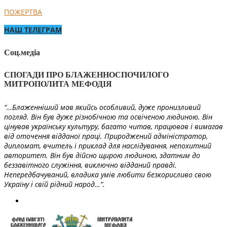
ПОЖЕРТВА
НАШ ТЕЛЕГРАМ
Соц.медіа
СПОГАДИ ПРО БЛАЖЕННОСПОЧИЛОГО
МИТРОПОЛИТА МЕФОДІЯ
“…Блаженніший мав якийсь особливий, дуже пронизливий
погляд. Він був дуже різнобічною та освіченою людиною. Він
цінував українську культуру, багато читав, працював і вимагав
від оточення відданої праці. Природжений адміністратор,
дипломат, вчитель і приклад для наслідування, непохитний
авторитет. Він був дійсно щирою людиною, здатним до
беззавітного служіння, виключно відданий правді.
Непередбачуваний, владика умів любити безкорисливо свою
Україну і свій рідний народ…”.