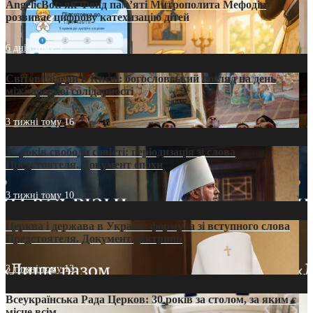
AngelicBot: як Фонд пам’яті Митрополита Мефодія
розвиває цифрову катехизацію дітей
6 днів тому
9
Світові лідери в Києві: богословський погляд на день
міжнародної солідарності
3 тижні тому
16
35 років свободи совісті: періодизація зі слова
Предстоятеля. Документ епохи
3 тижні тому
10
Церква і держава в Україні: формула зі вступного слова
Предстоятеля. Документ доктрини
3 тижні тому
13
Всеукраїнська Рада Церков: 30 років за столом, за яким є
місце всім