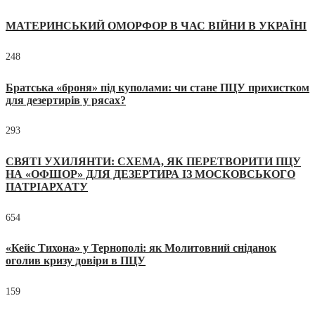
МАТЕРИНСЬКИЙ ОМОРФОР В ЧАС ВІЙНИ В УКРАЇНІ
248
Братська «броня» під куполами: чи стане ПЦУ прихистком
для дезертирів у рясах?
293
СВЯТІ УХИЛЯНТИ: СХЕМА, ЯК ПЕРЕТВОРИТИ ПЦУ
НА «ОФШОР» ДЛЯ ДЕЗЕРТИРА ІЗ МОСКОВСЬКОГО
ПАТРІАРХАТУ
654
«Кейс Тихона» у Тернополі: як Молитовний сніданок
оголив кризу довіри в ПЦУ
159