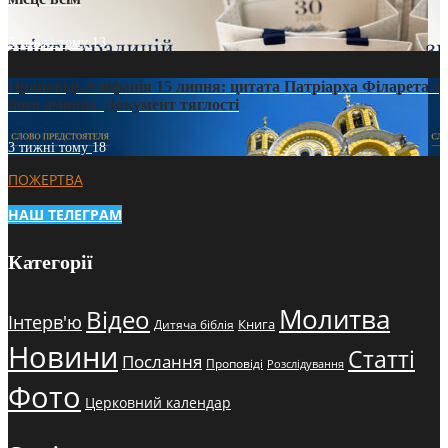
3 тижні тому
13
Проповідь Епіфанія 15 липня: цитата Патріарха Філарета з
його амвона. Документ тяглості
3 тижні тому
18
ПОЖЕРТВА
НАШ ТЕЛЕГРАМ
Категорії
Молитва
Відео
Інтерв'ю
Книга
Дитяча біблія
Новини
Статті
Послання
Проповіді
Розслідування
Фото
Церковний календар