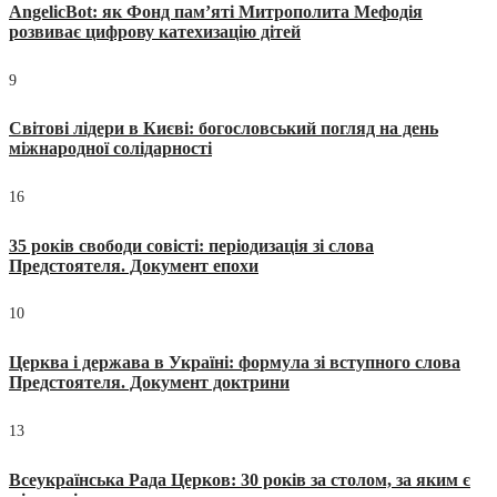
AngelicBot: як Фонд пам’яті Митрополита Мефодія
розвиває цифрову катехизацію дітей
9
Світові лідери в Києві: богословський погляд на день
міжнародної солідарності
16
35 років свободи совісті: періодизація зі слова
Предстоятеля. Документ епохи
10
Церква і держава в Україні: формула зі вступного слова
Предстоятеля. Документ доктрини
13
Всеукраїнська Рада Церков: 30 років за столом, за яким є