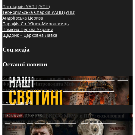
Патріархія УАПЦ (УПЦ)
Тернопільська Єпархія УАПЦ (УПЦ)
Андріївська Церква
Парафія Св. Жінок-Мироносиць
Помісна Церква України
Щедрик – Церковна Лавка
Соц.медіа
Останні новини
Захистити святині — означає захистити пам’ять людства:
Фонд пам’яті Митрополита Мефодія підтримує
міжнародну петицію щодо участі Росії в ЮНЕСКО
2 місяці тому
59
ПРИСМАК «РУССЬКОГО МІРА» в ПЦУ: ексклюзивні
документи, вирок і російський слід у Тернопільсько-
Бучацькій єпархії