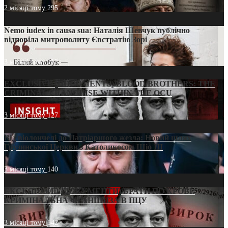
2 місяці тому
295
Nemo iudex in causa sua: Наталія Шевчук публічно
відповіла митрополиту Євстратію Зорі
3 місяці тому
213
EXCLUSIVE (DOCUMENTS)/BLOOD BROTHERS: THE
CRIMINAL FRANCHISE WITHIN THE OCU
3 місяці тому
127
Від віолончелі до Патріаршого жезла: Новий шлях
Грузинської Церкви з Католикосом Шіо III
3 місяці тому
140
ЕКСКЛЮЗИВ (ДОКУМЕНТИ)/БРАТИ ПО КРОВІ:
КРИМІНАЛЬНА ФРАНШИЗА В ПЦУ
3 місяці тому
542