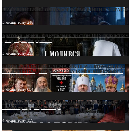
МАТЕРИНСЬКИЙ ОМОРФОР В ЧАС ВІЙНИ В УКРАЇНІ
3 місяці тому
248
Братська «броня» під куполами: чи стане ПЦУ прихистком
для дезертирів у рясах?
3 місяці тому
293
СВЯТІ УХИЛЯНТИ: СХЕМА, ЯК ПЕРЕТВОРИТИ ПЦУ
НА «ОФШОР» ДЛЯ ДЕЗЕРТИРА ІЗ МОСКОВСЬКОГО
ПАТРІАРХАТУ
3 місяці тому
654
«Кейс Тихона» у Тернополі: як Молитовний сніданок
оголив кризу довіри в ПЦУ
4 місяці тому
159