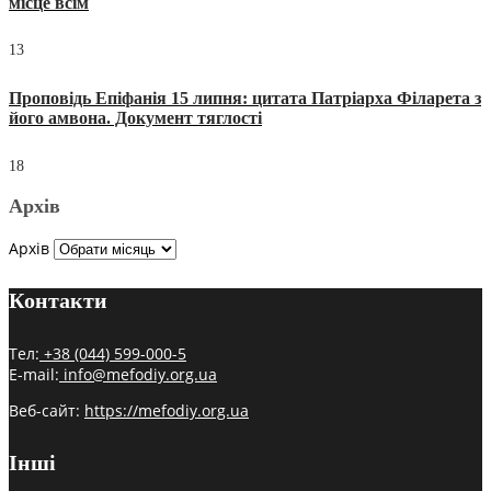
місце всім
13
Проповідь Епіфанія 15 липня: цитата Патріарха Філарета з
його амвона. Документ тяглості
18
Архів
Архів
Контакти
Тел:
+38 (044) 599-000-5
E-mail:
info@mefodiy.org.ua
Веб-сайт:
https://mefodiy.org.ua
Інші