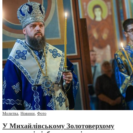
Молитва
,
Новини
,
Фото
У Михайлівському Золотоверхому