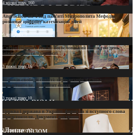
4 місяці тому
160
AngelicBot: як Фонд пам’яті Митрополита Мефодія
розвиває цифрову катехизацію дітей
6 днів тому
9
Світові лідери в Києві: богословський погляд на день
міжнародної солідарності
3 тижні тому
16
35 років свободи совісті: періодизація зі слова
Предстоятеля. Документ епохи
3 тижні тому
10
Церква і держава в Україні: формула зі вступного слова
Предстоятеля. Документ доктрини
3 тижні тому
13