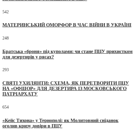
542
МАТЕРИНСЬКИЙ ОМОРФОР В ЧАС ВІЙНИ В УКРАЇНІ
248
Братська «броня» під куполами: чи стане ПЦУ прихистком
для дезертирів у рясах?
293
СВЯТІ УХИЛЯНТИ: СХЕМА, ЯК ПЕРЕТВОРИТИ ПЦУ
НА «ОФШОР» ДЛЯ ДЕЗЕРТИРА ІЗ МОСКОВСЬКОГО
ПАТРІАРХАТУ
654
«Кейс Тихона» у Тернополі: як Молитовний сніданок
оголив кризу довіри в ПЦУ