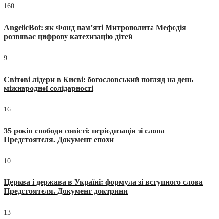
160
AngelicBot: як Фонд пам’яті Митрополита Мефодія
розвиває цифрову катехизацію дітей
9
Світові лідери в Києві: богословський погляд на день
міжнародної солідарності
16
35 років свободи совісті: періодизація зі слова
Предстоятеля. Документ епохи
10
Церква і держава в Україні: формула зі вступного слова
Предстоятеля. Документ доктрини
13