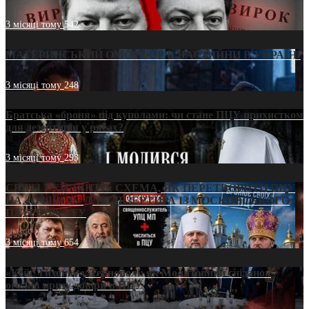
3 місяці тому
542
МАТЕРИНСЬКИЙ ОМОРФОР В ЧАС ВІЙНИ В УКРАЇНІ
3 місяці тому
248
Братська «броня» під куполами: чи стане ПЦУ прихистком
для дезертирів у рясах?
3 місяці тому
293
СВЯТІ УХИЛЯНТИ: СХЕМА, ЯК ПЕРЕТВОРИТИ ПЦУ
НА «ОФШОР» ДЛЯ ДЕЗЕРТИРА ІЗ МОСКОВСЬКОГО
ПАТРІАРХАТУ
3 місяці тому
654
«Кейс Тихона» у Тернополі: як Молитовний сніданок
оголив кризу довіри в ПЦУ