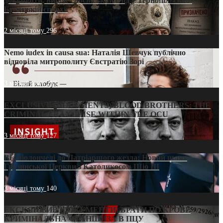
документи, вирок і російський слід у Тернопільсько-
Бучацькій єпархії
2 місяці тому
296
Nemo iudex in causa sua: Наталія Шевчук публічно
відповіла митрополиту Євстратію Зорі
3 місяці тому
213
EXCLUSIVE (DOCUMENTS)/BLOOD BROTHERS: THE
CRIMINAL FRANCHISE WITHIN THE OCU
3 місяці тому
127
Від віолончелі до Патріаршого жезла: Новий шлях
Грузинської Церкви з Католикосом Шіо III
3 місяці тому
140
ЕКСКЛЮЗИВ (ДОКУМЕНТИ)/БРАТИ ПО КРОВІ:
КРИМІНАЛЬНА ФРАНШИЗА В ПЦУ