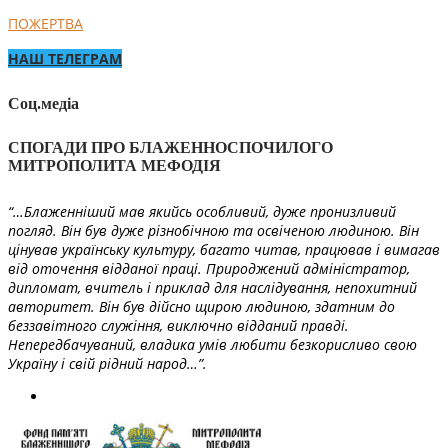
ПОЖЕРТВА
НАШ ТЕЛЕГРАМ
Соц.медіа
СПОГАДИ ПРО БЛАЖЕННОСПОЧИЛОГО
МИТРОПОЛИТА МЕФОДІЯ
“…Блаженніший мав якийсь особливий, дуже пронизливий
погляд. Він був дуже різнобічною та освіченою людиною. Він
цінував українську культуру, багато читав, працював і вимагав
від оточення відданої праці. Природжений адміністратор,
дипломат, вчитель і приклад для наслідування, непохитний
авторитет. Він був дійсно щирою людиною, здатним до
беззавітного служіння, виключно відданий правді.
Непередбачуваний, владика умів любити безкорисливо свою
Україну і свій рідний народ…”.