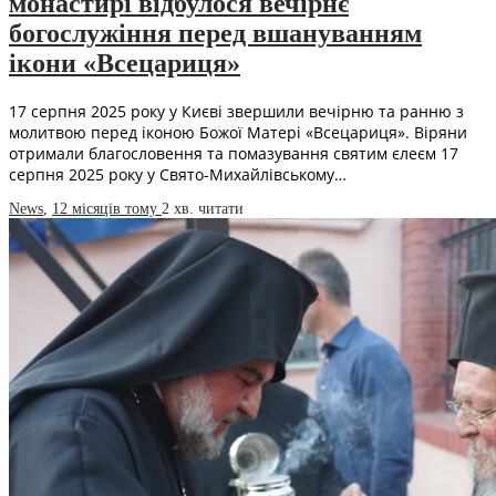
монастирі відбулося вечірнє
богослужіння перед вшануванням
ікони «Всецариця»
17 серпня 2025 року у Києві звершили вечірню та ранню з
молитвою перед іконою Божої Матері «Всецариця». Віряни
отримали благословення та помазування святим єлеєм 17
серпня 2025 року у Свято-Михайлівському…
News
,
12 місяців тому
2 хв.
читати