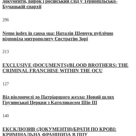
документи, вирок і російський слід у Тернопільсько-
Бучацькій єпархії
296
Nemo iudex in causa sua: Наталія Шевчук публічно
відповіла митрополиту Євстратію Зорі
213
EXCLUSIVE (DOCUMENTS)/BLOOD BROTHERS: THE
CRIMINAL FRANCHISE WITHIN THE OCU
127
Від віолончелі до Патріаршого жезла: Новий шлях
Грузинської Церкви з Католикосом Шіо III
140
ЕКСКЛЮЗИВ (ДОКУМЕНТИ)/БРАТИ ПО КРОВІ:
КРИМІНАЛЬНА ФРАНШИЗА В ПЦУ