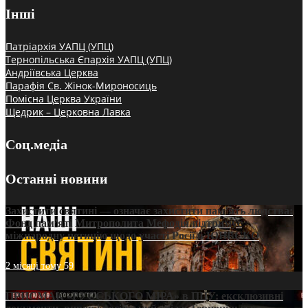
Інші
Патріархія УАПЦ (УПЦ)
Тернопільська Єпархія УАПЦ (УПЦ)
Андріївська Церква
Парафія Св. Жінок-Мироносиць
Помісна Церква України
Щедрик – Церковна Лавка
Соц.медіа
Останні новини
Захистити святині — означає захистити пам’ять людства:
Фонд пам’яті Митрополита Мефодія підтримує
міжнародну петицію щодо участі Росії в ЮНЕСКО
2 місяці тому
59
ПРИСМАК «РУССЬКОГО МІРА» в ПЦУ: ексклюзивні