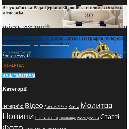
Всеукраїнська Рада Церков: 30 років за столом, за яким є
місце всім
3 тижні тому
13
Проповідь Епіфанія 15 липня: цитата Патріарха Філарета з
його амвона. Документ тяглості
3 тижні тому
18
ПОЖЕРТВА
НАШ ТЕЛЕГРАМ
Категорії
Молитва
Відео
Інтерв'ю
Книга
Дитяча біблія
Новини
Статті
Послання
Проповіді
Розслідування
Фото