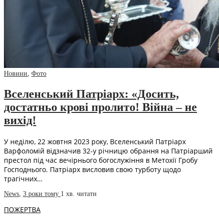
Новини
,
Фото
Вселенський Патріарх: «Досить,
достатньо крові пролито! Війна – не
вихід!
У неділю, 22 жовтня 2023 року, Вселенський Патріарх
Варфоломій відзначив 32-у річницю обрання на Патріарший
престол під час вечірнього богослужіння в Метохії Гробу
Господнього. Патріарх висловив свою турботу щодо
трагічних…
News
,
3 роки тому
1 хв.
читати
ПОЖЕРТВА