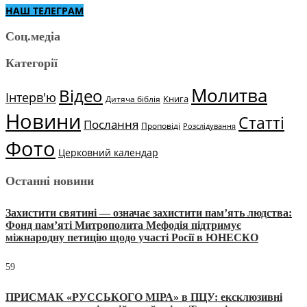
НАШ ТЕЛЕГРАМ
Соц.медіа
Категорії
Молитва
Відео
Інтерв'ю
Книга
Дитяча біблія
Новини
Статті
Послання
Проповіді
Розслідування
Фото
Церковний календар
Останні новини
Захистити святині — означає захистити пам’ять людства:
Фонд пам’яті Митрополита Мефодія підтримує
міжнародну петицію щодо участі Росії в ЮНЕСКО
59
ПРИСМАК «РУССЬКОГО МІРА» в ПЦУ: ексклюзивні