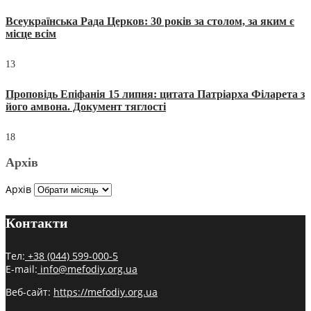
Всеукраїнська Рада Церков: 30 років за столом, за яким є
місце всім
13
Проповідь Епіфанія 15 липня: цитата Патріарха Філарета з
його амвона. Документ тяглості
18
Архів
Архів
Контакти
Тел:
+38 (044) 599-000-5
E-mail:
info@mefodiy.org.ua
Веб-сайт:
https://mefodiy.org.ua