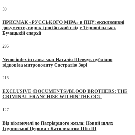
59
ПРИСМАК «РУССЬКОГО МІРА» в ПЦУ: ексклюзивні
документи, вирок і російський слід у Тернопільсько-
Бучацькій єпархії
295
Nemo iudex in causa sua: Наталія Шевчук публічно
відповіла митрополиту Євстратію Зорі
213
EXCLUSIVE (DOCUMENTS)/BLOOD BROTHERS: THE
CRIMINAL FRANCHISE WITHIN THE OCU
127
Від віолончелі до Патріаршого жезла: Новий шлях
Грузинської Церкви з Католикосом Шіо III