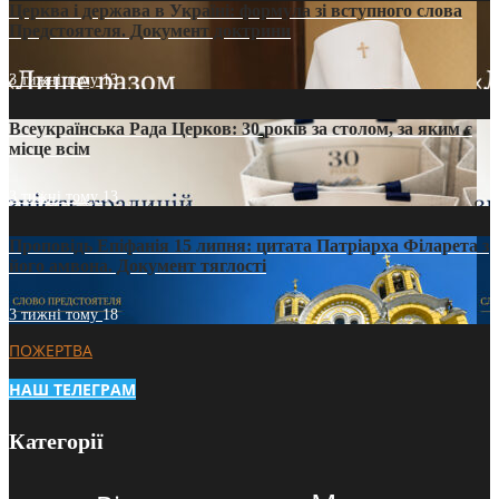
Церква і держава в Україні: формула зі вступного слова
Предстоятеля. Документ доктрини
3 тижні тому
13
Всеукраїнська Рада Церков: 30 років за столом, за яким є
місце всім
3 тижні тому
13
Проповідь Епіфанія 15 липня: цитата Патріарха Філарета з
його амвона. Документ тяглості
3 тижні тому
18
ПОЖЕРТВА
НАШ ТЕЛЕГРАМ
Категорії