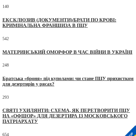
140
ЕКСКЛЮЗИВ (ДОКУМЕНТИ)/БРАТИ ПО КРОВІ:
КРИМІНАЛЬНА ФРАНШИЗА В ПЦУ
542
МАТЕРИНСЬКИЙ ОМОРФОР В ЧАС ВІЙНИ В УКРАЇНІ
248
Братська «броня» під куполами: чи стане ПЦУ прихистком
для дезертирів у рясах?
293
СВЯТІ УХИЛЯНТИ: СХЕМА, ЯК ПЕРЕТВОРИТИ ПЦУ
НА «ОФШОР» ДЛЯ ДЕЗЕРТИРА ІЗ МОСКОВСЬКОГО
ПАТРІАРХАТУ
654