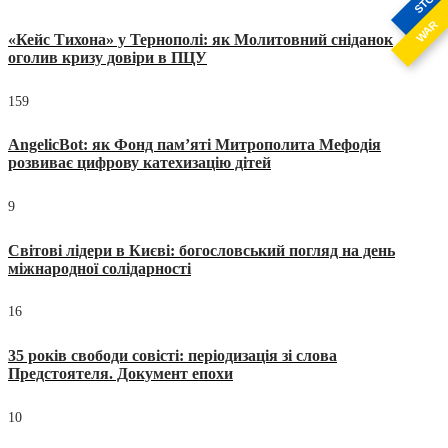
STOP
WAR
«Кейс Тихона» у Тернополі: як Молитовний сніданок
оголив кризу довіри в ПЦУ
159
AngelicBot: як Фонд пам’яті Митрополита Мефодія
розвиває цифрову катехизацію дітей
9
Світові лідери в Києві: богословський погляд на день
міжнародної солідарності
16
35 років свободи совісті: періодизація зі слова
Предстоятеля. Документ епохи
10