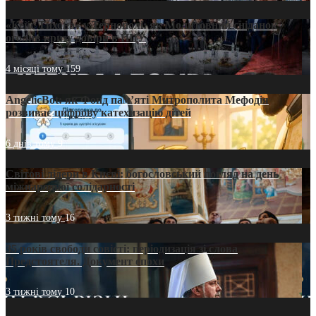
«Кейс Тихона» у Тернополі: як Молитовний сніданок
оголив кризу довіри в ПЦУ
4 місяці тому
159
AngelicBot: як Фонд пам’яті Митрополита Мефодія
розвиває цифрову катехизацію дітей
6 днів тому
9
Світові лідери в Києві: богословський погляд на день
міжнародної солідарності
3 тижні тому
16
35 років свободи совісті: періодизація зі слова
Предстоятеля. Документ епохи
3 тижні тому
10