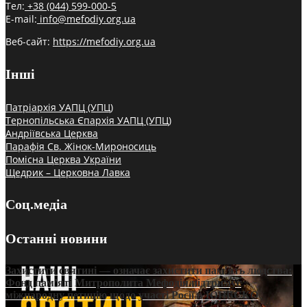
Тел:
+38 (044) 599-000-5
E-mail:
info@mefodiy.org.ua
Веб-сайт:
https://mefodiy.org.ua
Інші
Патріархія УАПЦ (УПЦ)
Тернопільська Єпархія УАПЦ (УПЦ)
Андріївська Церква
Парафія Св. Жінок-Мироносиць
Помісна Церква України
Щедрик – Церковна Лавка
Соц.медіа
Останні новини
Захистити святині — означає захистити пам’ять людства:
Фонд пам’яті Митрополита Мефодія підтримує
міжнародну петицію щодо участі Росії в ЮНЕСКО