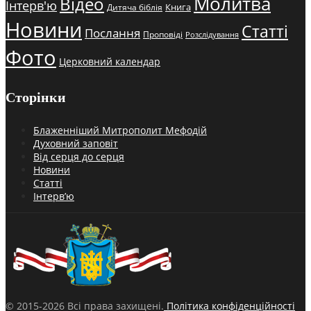
Молитва
Відео
Інтерв'ю
Книга
Дитяча біблія
Новини
Статті
Послання
Проповіді
Розслідування
Фото
Церковний календар
Сторінки
Блаженніший Митрополит Мефодій
Духовний заповіт
Від серця до серця
Новини
Статті
Інтерв’ю
© 2015-2026 Всі права захищені.
Політика конфіденційності