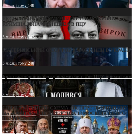
3 місяці тому
140
ЕКСКЛЮЗИВ (ДОКУМЕНТИ)/БРАТИ ПО КРОВІ:
КРИМІНАЛЬНА ФРАНШИЗА В ПЦУ
3 місяці тому
542
МАТЕРИНСЬКИЙ ОМОРФОР В ЧАС ВІЙНИ В УКРАЇНІ
3 місяці тому
248
Братська «броня» під куполами: чи стане ПЦУ прихистком
для дезертирів у рясах?
3 місяці тому
293
СВЯТІ УХИЛЯНТИ: СХЕМА, ЯК ПЕРЕТВОРИТИ ПЦУ
НА «ОФШОР» ДЛЯ ДЕЗЕРТИРА ІЗ МОСКОВСЬКОГО
ПАТРІАРХАТУ
3 місяці тому
654