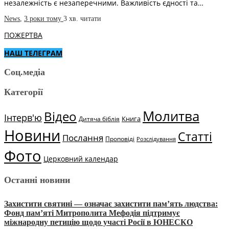
незалежність є незаперечними. Важливість єдності та…
News
,
3 роки тому
3 хв.
читати
ПОЖЕРТВА
НАШ ТЕЛЕГРАМ
Соц.медіа
Категорії
Молитва
Відео
Інтерв'ю
Книга
Дитяча біблія
Новини
Статті
Послання
Проповіді
Розслідування
Фото
Церковний календар
Останні новини
Захистити святині — означає захистити пам’ять людства:
Фонд пам’яті Митрополита Мефодія підтримує
міжнародну петицію щодо участі Росії в ЮНЕСКО