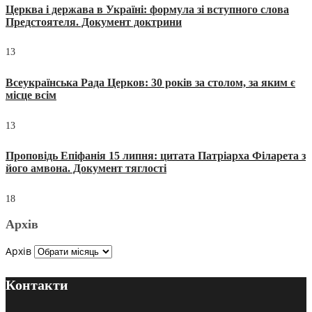
Церква і держава в Україні: формула зі вступного слова
Предстоятеля. Документ доктрини
13
Всеукраїнська Рада Церков: 30 років за столом, за яким є
місце всім
13
Проповідь Епіфанія 15 липня: цитата Патріарха Філарета з
його амвона. Документ тяглості
18
Архів
Архів
Контакти