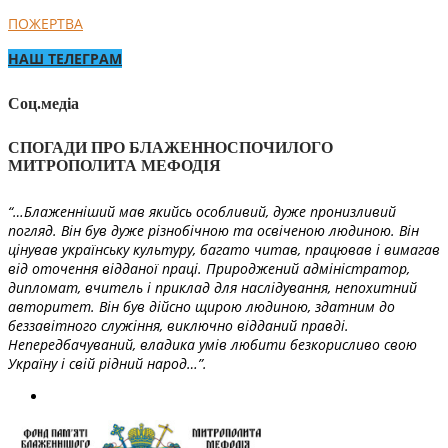
ПОЖЕРТВА
НАШ ТЕЛЕГРАМ
Соц.медіа
СПОГАДИ ПРО БЛАЖЕННОСПОЧИЛОГО
МИТРОПОЛИТА МЕФОДІЯ
“…Блаженніший мав якийсь особливий, дуже пронизливий
погляд. Він був дуже різнобічною та освіченою людиною. Він
цінував українську культуру, багато читав, працював і вимагав
від оточення відданої праці. Природжений адміністратор,
дипломат, вчитель і приклад для наслідування, непохитний
авторитет. Він був дійсно щирою людиною, здатним до
беззавітного служіння, виключно відданий правді.
Непередбачуваний, владика умів любити безкорисливо свою
Україну і свій рідний народ…”.