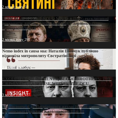
2 місяці тому
59
ПРИСМАК «РУССЬКОГО МІРА» в ПЦУ: ексклюзивні
документи, вирок і російський слід у Тернопільсько-
Бучацькій єпархії
2 місяці тому
295
Nemo iudex in causa sua: Наталія Шевчук публічно
відповіла митрополиту Євстратію Зорі
3 місяці тому
213
EXCLUSIVE (DOCUMENTS)/BLOOD BROTHERS: THE
CRIMINAL FRANCHISE WITHIN THE OCU
3 місяці тому
127
Від віолончелі до Патріаршого жезла: Новий шлях
Грузинської Церкви з Католикосом Шіо III