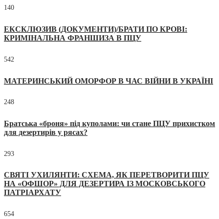
140
ЕКСКЛЮЗИВ (ДОКУМЕНТИ)/БРАТИ ПО КРОВІ:
КРИМІНАЛЬНА ФРАНШИЗА В ПЦУ
542
МАТЕРИНСЬКИЙ ОМОРФОР В ЧАС ВІЙНИ В УКРАЇНІ
248
Братська «броня» під куполами: чи стане ПЦУ прихистком
для дезертирів у рясах?
293
СВЯТІ УХИЛЯНТИ: СХЕМА, ЯК ПЕРЕТВОРИТИ ПЦУ
НА «ОФШОР» ДЛЯ ДЕЗЕРТИРА ІЗ МОСКОВСЬКОГО
ПАТРІАРХАТУ
654