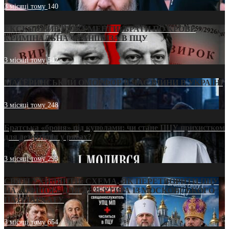
3 місяці тому
140
ЕКСКЛЮЗИВ (ДОКУМЕНТИ)/БРАТИ ПО КРОВІ:
КРИМІНАЛЬНА ФРАНШИЗА В ПЦУ
3 місяці тому
542
МАТЕРИНСЬКИЙ ОМОРФОР В ЧАС ВІЙНИ В УКРАЇНІ
3 місяці тому
248
Братська «броня» під куполами: чи стане ПЦУ прихистком
для дезертирів у рясах?
3 місяці тому
293
СВЯТІ УХИЛЯНТИ: СХЕМА, ЯК ПЕРЕТВОРИТИ ПЦУ
НА «ОФШОР» ДЛЯ ДЕЗЕРТИРА ІЗ МОСКОВСЬКОГО
ПАТРІАРХАТУ
3 місяці тому
654