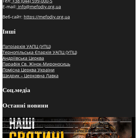
Тел:
+38 (044) 599-000-5
E-mail:
info@mefodiy.org.ua
Веб-сайт:
https://mefodiy.org.ua
Інші
Патріархія УАПЦ (УПЦ)
Тернопільська Єпархія УАПЦ (УПЦ)
Андріївська Церква
Парафія Св. Жінок-Мироносиць
Помісна Церква України
Щедрик – Церковна Лавка
Соц.медіа
Останні новини
Захистити святині — означає захистити пам’ять людства:
Фонд пам’яті Митрополита Мефодія підтримує
міжнародну петицію щодо участі Росії в ЮНЕСКО