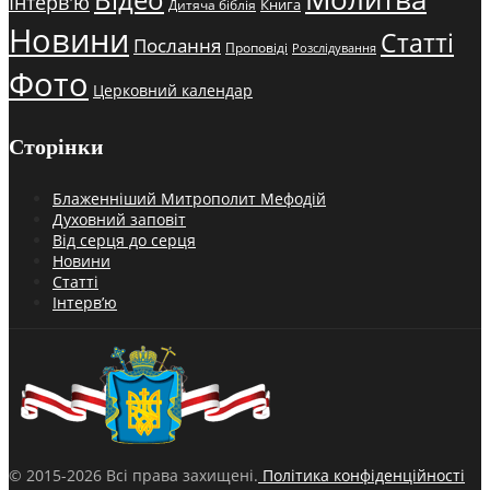
Інтерв'ю
Книга
Дитяча біблія
Новини
Статті
Послання
Проповіді
Розслідування
Фото
Церковний календар
Сторінки
Блаженніший Митрополит Мефодій
Духовний заповіт
Від серця до серця
Новини
Статті
Інтерв’ю
© 2015-2026 Всі права захищені.
Політика конфіденційності