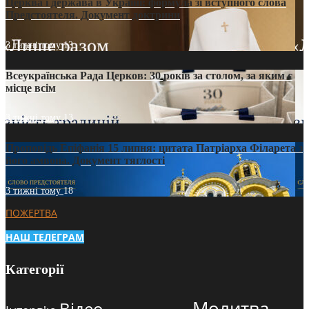
Церква і держава в Україні: формула зі вступного слова
Предстоятеля. Документ доктрини
3 тижні тому
13
Всеукраїнська Рада Церков: 30 років за столом, за яким є
місце всім
3 тижні тому
13
Проповідь Епіфанія 15 липня: цитата Патріарха Філарета з
його амвона. Документ тяглості
3 тижні тому
18
ПОЖЕРТВА
НАШ ТЕЛЕГРАМ
Категорії
Молитва
Відео