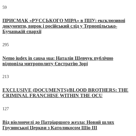
59
ПРИСМАК «РУССЬКОГО МІРА» в ПЦУ: ексклюзивні
документи, вирок і російський слід у Тернопільсько-
Бучацькій єпархії
295
Nemo iudex in causa sua: Наталія Шевчук публічно
відповіла митрополиту Євстратію Зорі
213
EXCLUSIVE (DOCUMENTS)/BLOOD BROTHERS: THE
CRIMINAL FRANCHISE WITHIN THE OCU
127
Від віолончелі до Патріаршого жезла: Новий шлях
Грузинської Церкви з Католикосом Шіо III