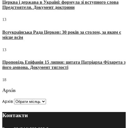
Церква і держава в Україні: формула зі вступного слова
Предстоятеля. Документ доктрини
13
Всеукраїнська Рада Церков: 30 років за столом, за яким є
місце всім
13
Проповідь Епіфанія 15 липня: цитата Патріарха Філарета з
його амвона. Документ тяглості
18
Архів
Архів
Контакти