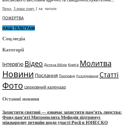
News
,
3 роки тому
1 хв.
читати
ПОЖЕРТВА
НАШ ТЕЛЕГРАМ
Соц.медіа
Категорії
Молитва
Відео
Інтерв'ю
Книга
Дитяча біблія
Новини
Статті
Послання
Проповіді
Розслідування
Фото
Церковний календар
Останні новини
Захистити святині — означає захистити пам’ять людства:
Фонд пам’яті Митрополита Мефодія підтримує
міжнародну петицію щодо участі Росії в ЮНЕСКО