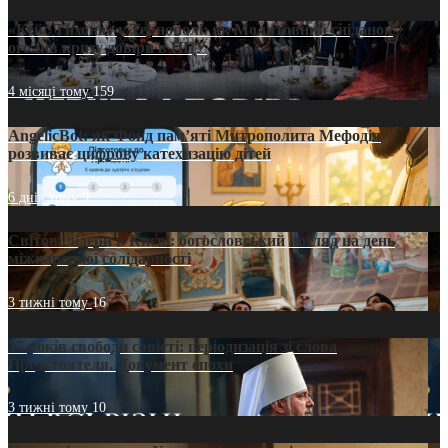
«Кейс Тихона» у Тернополі: як Молитовний сніданок
оголив кризу довіри в ПЦУ
4 місяці тому
159
AngelicBot: як Фонд пам’яті Митрополита Мефодія
розвиває цифрову катехизацію дітей
6 днів тому
9
Світові лідери в Києві: богословський погляд на день
міжнародної солідарності
3 тижні тому
16
35 років свободи совісті: періодизація зі слова
Предстоятеля. Документ епохи
3 тижні тому
10