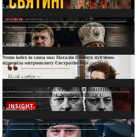
2 місяці тому
59
ПРИСМАК «РУССЬКОГО МІРА» в ПЦУ: ексклюзивні
документи, вирок і російський слід у Тернопільсько-
Бучацькій єпархії
2 місяці тому
295
Nemo iudex in causa sua: Наталія Шевчук публічно
відповіла митрополиту Євстратію Зорі
3 місяці тому
213
EXCLUSIVE (DOCUMENTS)/BLOOD BROTHERS: THE
CRIMINAL FRANCHISE WITHIN THE OCU
3 місяці тому
127
Від віолончелі до Патріаршого жезла: Новий шлях
Грузинської Церкви з Католикосом Шіо III