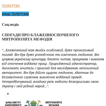
ПОЖЕРТВА
НАШ ТЕЛЕГРАМ
Соц.медіа
СПОГАДИ ПРО БЛАЖЕННОСПОЧИЛОГО
МИТРОПОЛИТА МЕФОДІЯ
“…Блаженніший мав якийсь особливий, дуже пронизливий
погляд. Він був дуже різнобічною та освіченою людиною. Він
цінував українську культуру, багато читав, працював і вимагав
від оточення відданої праці. Природжений адміністратор,
дипломат, вчитель і приклад для наслідування, непохитний
авторитет. Він був дійсно щирою людиною, здатним до
беззавітного служіння, виключно відданий правді.
Непередбачуваний, владика умів любити безкорисливо свою
Україну і свій рідний народ…”.