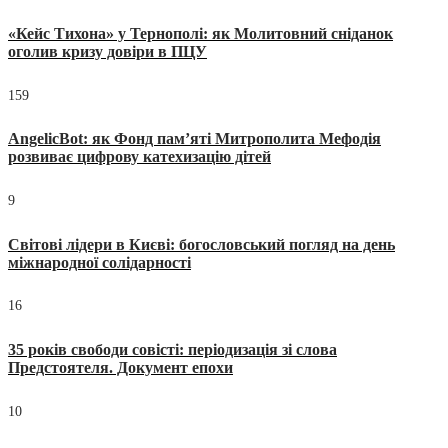
«Кейс Тихона» у Тернополі: як Молитовний сніданок
оголив кризу довіри в ПЦУ
159
AngelicBot: як Фонд пам’яті Митрополита Мефодія
розвиває цифрову катехизацію дітей
9
Світові лідери в Києві: богословський погляд на день
міжнародної солідарності
16
35 років свободи совісті: періодизація зі слова
Предстоятеля. Документ епохи
10