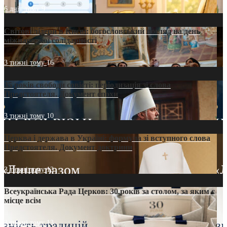
6 днів тому
9
Світові лідери в Києві: богословський погляд на день
міжнародної солідарності
3 тижні тому
16
35 років свободи совісті: періодизація зі слова
Предстоятеля. Документ епохи
3 тижні тому
10
Церква і держава в Україні: формула зі вступного слова
Предстоятеля. Документ доктрини
3 тижні тому
13
Всеукраїнська Рада Церков: 30 років за столом, за яким є
місце всім
3 тижні тому
13