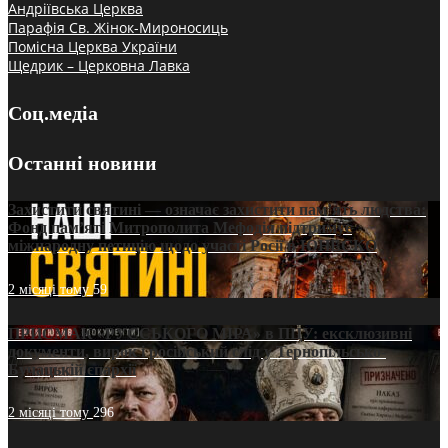
Андріївська Церква
Парафія Св. Жінок-Мироносиць
Помісна Церква України
Щедрик – Церковна Лавка
Соц.медіа
Останні новини
Захистити святині — означає захистити пам’ять людства:
Фонд пам’яті Митрополита Мефодія підтримує
міжнародну петицію щодо участі Росії в ЮНЕСКО
2 місяці тому
59
ПРИСМАК «РУССЬКОГО МІРА» в ПЦУ: ексклюзивні
документи, вирок і російський слід у Тернопільсько-
Бучацькій єпархії
2 місяці тому
296