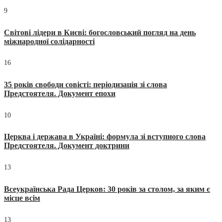
9
Світові лідери в Києві: богословський погляд на день
міжнародної солідарності
16
35 років свободи совісті: періодизація зі слова
Предстоятеля. Документ епохи
10
Церква і держава в Україні: формула зі вступного слова
Предстоятеля. Документ доктрини
13
Всеукраїнська Рада Церков: 30 років за столом, за яким є
місце всім
13