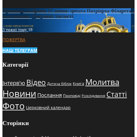
Проповідь Епіфанія 15 липня: цитата Патріарха Філарета з
його амвона. Документ тяглості
3 тижні тому
18
ПОЖЕРТВА
НАШ ТЕЛЕГРАМ
Категорії
Молитва
Відео
Інтерв'ю
Книга
Дитяча біблія
Новини
Статті
Послання
Проповіді
Розслідування
Фото
Церковний календар
Сторінки