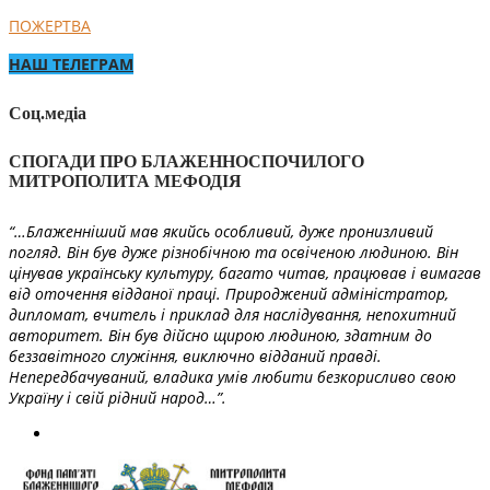
ПОЖЕРТВА
НАШ ТЕЛЕГРАМ
Соц.медіа
СПОГАДИ ПРО БЛАЖЕННОСПОЧИЛОГО
МИТРОПОЛИТА МЕФОДІЯ
“…Блаженніший мав якийсь особливий, дуже пронизливий
погляд. Він був дуже різнобічною та освіченою людиною. Він
цінував українську культуру, багато читав, працював і вимагав
від оточення відданої праці. Природжений адміністратор,
дипломат, вчитель і приклад для наслідування, непохитний
авторитет. Він був дійсно щирою людиною, здатним до
беззавітного служіння, виключно відданий правді.
Непередбачуваний, владика умів любити безкорисливо свою
Україну і свій рідний народ…”.