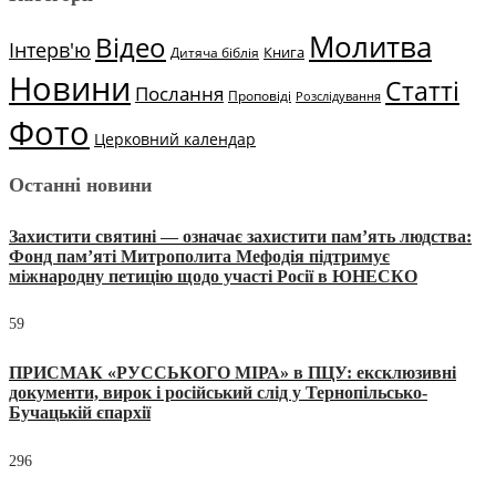
Молитва
Відео
Інтерв'ю
Книга
Дитяча біблія
Новини
Статті
Послання
Проповіді
Розслідування
Фото
Церковний календар
Останні новини
Захистити святині — означає захистити пам’ять людства:
Фонд пам’яті Митрополита Мефодія підтримує
міжнародну петицію щодо участі Росії в ЮНЕСКО
59
ПРИСМАК «РУССЬКОГО МІРА» в ПЦУ: ексклюзивні
документи, вирок і російський слід у Тернопільсько-
Бучацькій єпархії
296