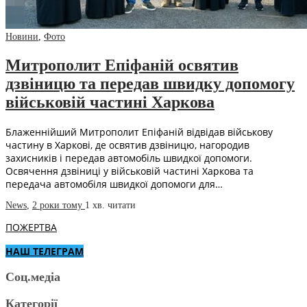
Новини
,
Фото
Митрополит Епіфаній освятив
дзвіницю та передав швидку допомогу
військовій частині Харкова
Блаженнійший Митрополит Епіфаній відвідав військову
частину в Харкові, де освятив дзвіницю, нагородив
захисників і передав автомобіль швидкої допомоги.
Освячення дзвіниці у військовій частині Харкова та
передача автомобіля швидкої допомоги для…
News
,
2 роки тому
1 хв.
читати
ПОЖЕРТВА
НАШ ТЕЛЕГРАМ
Соц.медіа
Категорії