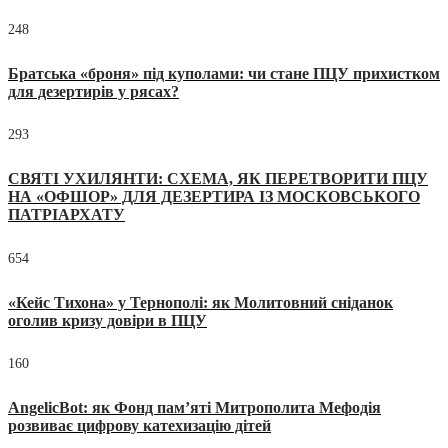
248
Братська «броня» під куполами: чи стане ПЦУ прихистком
для дезертирів у рясах?
293
СВЯТІ УХИЛЯНТИ: СХЕМА, ЯК ПЕРЕТВОРИТИ ПЦУ
НА «ОФШОР» ДЛЯ ДЕЗЕРТИРА ІЗ МОСКОВСЬКОГО
ПАТРІАРХАТУ
654
«Кейс Тихона» у Тернополі: як Молитовний сніданок
оголив кризу довіри в ПЦУ
160
AngelicBot: як Фонд пам’яті Митрополита Мефодія
розвиває цифрову катехизацію дітей