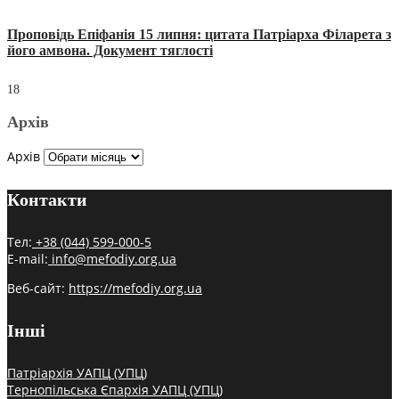
Проповідь Епіфанія 15 липня: цитата Патріарха Філарета з
його амвона. Документ тяглості
18
Архів
Архів
Контакти
Тел:
+38 (044) 599-000-5
E-mail:
info@mefodiy.org.ua
Веб-сайт:
https://mefodiy.org.ua
Інші
Патріархія УАПЦ (УПЦ)
Тернопільська Єпархія УАПЦ (УПЦ)