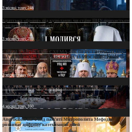
3 місяці тому
248
Братська «броня» під куполами: чи стане ПЦУ прихистком
для дезертирів у рясах?
3 місяці тому
293
СВЯТІ УХИЛЯНТИ: СХЕМА, ЯК ПЕРЕТВОРИТИ ПЦУ
НА «ОФШОР» ДЛЯ ДЕЗЕРТИРА ІЗ МОСКОВСЬКОГО
ПАТРІАРХАТУ
3 місяці тому
654
«Кейс Тихона» у Тернополі: як Молитовний сніданок
оголив кризу довіри в ПЦУ
4 місяці тому
160
AngelicBot: як Фонд пам’яті Митрополита Мефодія
розвиває цифрову катехизацію дітей