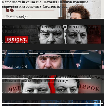
Nemo iudex in causa sua: Наталія Шевчук публічно
відповіла митрополиту Євстратію Зорі
3 місяці тому
213
EXCLUSIVE (DOCUMENTS)/BLOOD BROTHERS: THE
CRIMINAL FRANCHISE WITHIN THE OCU
3 місяці тому
127
Від віолончелі до Патріаршого жезла: Новий шлях
Грузинської Церкви з Католикосом Шіо III
3 місяці тому
140
ЕКСКЛЮЗИВ (ДОКУМЕНТИ)/БРАТИ ПО КРОВІ:
КРИМІНАЛЬНА ФРАНШИЗА В ПЦУ
3 місяці тому
542
МАТЕРИНСЬКИЙ ОМОРФОР В ЧАС ВІЙНИ В УКРАЇНІ