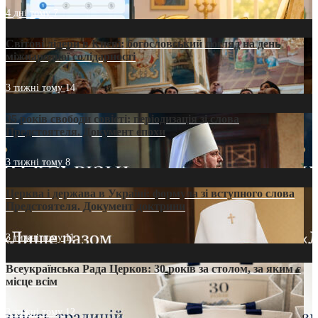
4 дні тому
7
Світові лідери в Києві: богословський погляд на день
міжнародної солідарності
3 тижні тому
14
35 років свободи совісті: періодизація зі слова
Предстоятеля. Документ епохи
3 тижні тому
8
Церква і держава в Україні: формула зі вступного слова
Предстоятеля. Документ доктрини
3 тижні тому
11
Всеукраїнська Рада Церков: 30 років за столом, за яким є
місце всім
3 тижні тому
12