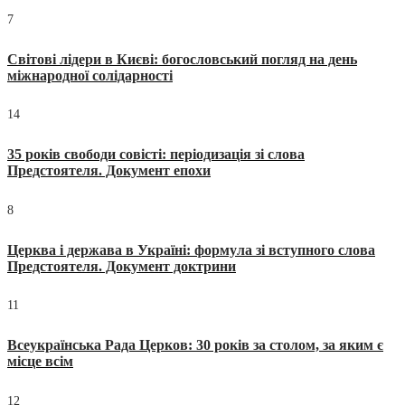
7
Світові лідери в Києві: богословський погляд на день
міжнародної солідарності
14
35 років свободи совісті: періодизація зі слова
Предстоятеля. Документ епохи
8
Церква і держава в Україні: формула зі вступного слова
Предстоятеля. Документ доктрини
11
Всеукраїнська Рада Церков: 30 років за столом, за яким є
місце всім
12