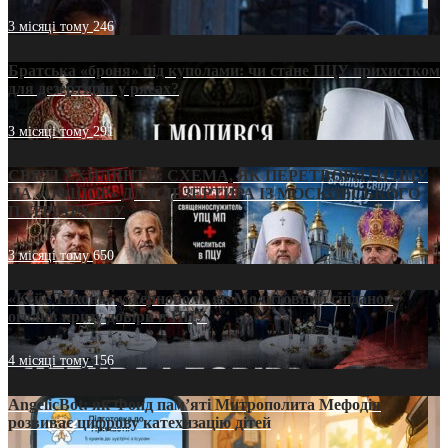
3 місяці тому
246
Братська «броня» під куполами: чи стане ПЦУ прихистком
для дезертирів у рясах?
3 місяці тому
291
СВЯТІ УХИЛЯНТИ: СХЕМА, ЯК ПЕРЕТВОРИТИ ПЦУ
НА «ОФШОР» ДЛЯ ДЕЗЕРТИРА ІЗ МОСКОВСЬКОГО
ПАТРІАРХАТУ
3 місяці тому
650
«Кейс Тихона» у Тернополі: як Молитовний сніданок
оголив кризу довіри в ПЦУ
4 місяці тому
156
AngelicBot: як Фонд пам’яті Митрополита Мефодія
розвиває цифрову катехизацію дітей