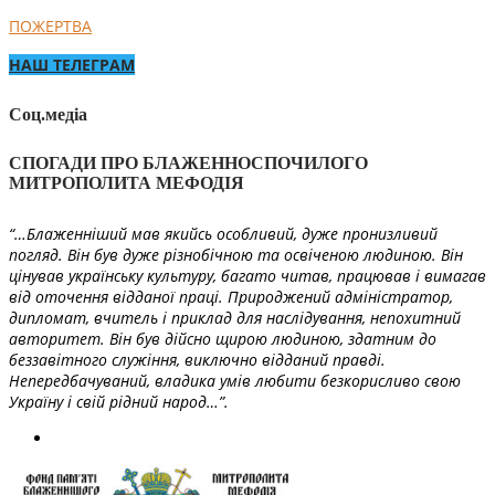
ПОЖЕРТВА
НАШ ТЕЛЕГРАМ
Соц.медіа
СПОГАДИ ПРО БЛАЖЕННОСПОЧИЛОГО
МИТРОПОЛИТА МЕФОДІЯ
“…Блаженніший мав якийсь особливий, дуже пронизливий
погляд. Він був дуже різнобічною та освіченою людиною. Він
цінував українську культуру, багато читав, працював і вимагав
від оточення відданої праці. Природжений адміністратор,
дипломат, вчитель і приклад для наслідування, непохитний
авторитет. Він був дійсно щирою людиною, здатним до
беззавітного служіння, виключно відданий правді.
Непередбачуваний, владика умів любити безкорисливо свою
Україну і свій рідний народ…”.