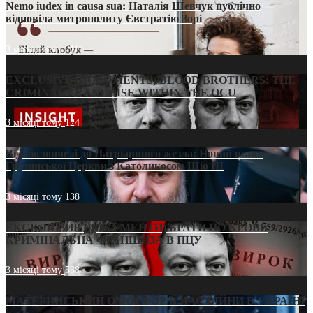
Nemo iudex in causa sua: Наталія Шевчук публічно
відповіла митрополиту Євстратію Зорі
3 місяці тому
211
EXCLUSIVE (DOCUMENTS)/BLOOD BROTHERS: THE
CRIMINAL FRANCHISE WITHIN THE OCU
3 місяці тому
124
Від віолончелі до Патріаршого жезла: Новий шлях
Грузинської Церкви з Католикосом Шіо III
3 місяці тому
138
ЕКСКЛЮЗИВ (ДОКУМЕНТИ)/БРАТИ ПО КРОВІ:
КРИМІНАЛЬНА ФРАНШИЗА В ПЦУ
3 місяці тому
538
МАТЕРИНСЬКИЙ ОМОРФОР В ЧАС ВІЙНИ В УКРАЇНІ