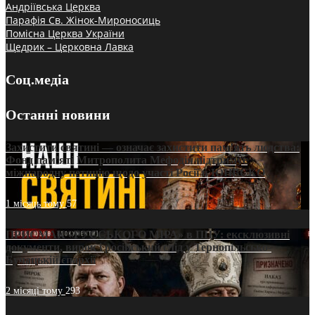
Андріївська Церква
Парафія Св. Жінок-Мироносиць
Помісна Церква України
Щедрик – Церковна Лавка
Соц.медіа
Останні новини
Захистити святині — означає захистити пам’ять людства:
Фонд пам’яті Митрополита Мефодія підтримує
міжнародну петицію щодо участі Росії в ЮНЕСКО
1 місяць тому
57
ПРИСМАК «РУССЬКОГО МІРА» в ПЦУ: ексклюзивні
документи, вирок і російський слід у Тернопільсько-
Бучацькій єпархії
2 місяці тому
293