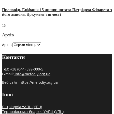
Проповідь Епіфанія 15 липня: цитата Патріарха Філарета з
його амвона. Документ тяглості
16
Архів
Архів
Контакти
Тел:
+38 (044) 599-000-5
E-mail:
info@mefodiy.org.ua
Веб-сайт:
https://mefodiy.org.ua
Інші
Патріархія УАПЦ (УПЦ)
Тернопільська Єпархія УАПЦ (УПЦ)