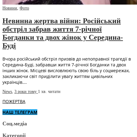
Новини
,
Фото
Невинна жертва війни: Російський
обстріл забрав життя 7-річної
Богданки та двох жінок у Середина-
Буді
Вчора російський обстріл призвів до непоправної трагедії в
Середина-Буді, забравши життя 7-річної Богданки та двох
інших жінок. Місцеві висловлюють свою біль у соцмережах,
закликаючи світ приділити увагу життям цивільних
українців….
News
,
3 роки тому
1 хв.
читати
ПОЖЕРТВА
НАШ ТЕЛЕГРАМ
Соц.медіа
Категорії