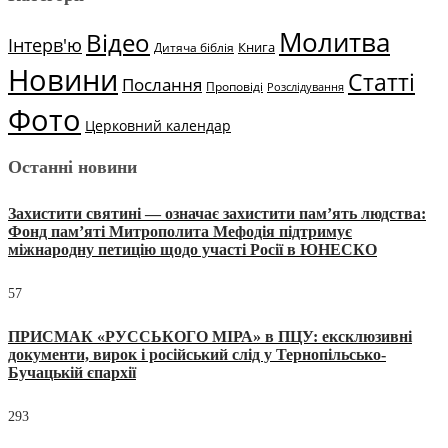
Молитва
Відео
Інтерв'ю
Книга
Дитяча біблія
Новини
Статті
Послання
Проповіді
Розслідування
Фото
Церковний календар
Останні новини
Захистити святині — означає захистити пам’ять людства:
Фонд пам’яті Митрополита Мефодія підтримує
міжнародну петицію щодо участі Росії в ЮНЕСКО
57
ПРИСМАК «РУССЬКОГО МІРА» в ПЦУ: ексклюзивні
документи, вирок і російський слід у Тернопільсько-
Бучацькій єпархії
293