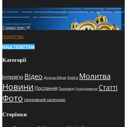
Проповідь Епіфанія 15 липня: цитата Патріарха Філарета з
його амвона. Документ тяглості
3 тижні тому
16
ПОЖЕРТВА
НАШ ТЕЛЕГРАМ
Категорії
Молитва
Відео
Інтерв'ю
Книга
Дитяча біблія
Новини
Статті
Послання
Проповіді
Розслідування
Фото
Церковний календар
Сторінки