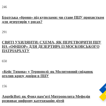
246
Братська «броня» під куполами: чи стане ПЦУ прихистком
для дезертирів у рясах?
291
СВЯТІ УХИЛЯНТИ: СХЕМА, ЯК ПЕРЕТВОРИТИ ПЦУ
НА «ОФШОР» ДЛЯ ДЕЗЕРТИРА ІЗ МОСКОВСЬКОГО
ПАТРІАРХАТУ
650
«Кейс Тихона» у Тернополі: як Молитовний сніданок
оголив кризу довіри в ПЦУ
S
156
AngelicBot: як Фонд пам’яті Митрополита Мефодія
розвиває цифрову катехизацію дітей