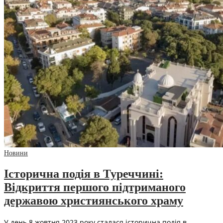
Новини
Історична подія в Туреччині:
Відкриття першого підтриманого
державою християнського храму
У день 8 жовтня 2023 року сталася історична подія в