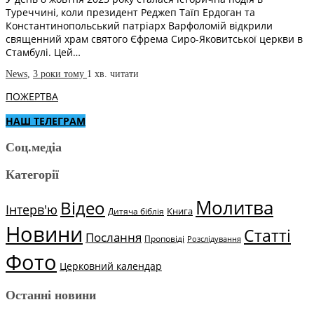
Туреччині, коли президент Реджеп Таїп Ердоган та
Константинопольський патріарх Варфоломій відкрили
священний храм святого Єфрема Сиро-Яковитської церкви в
Стамбулі. Цей…
News
,
3 роки тому
1 хв.
читати
ПОЖЕРТВА
НАШ ТЕЛЕГРАМ
Соц.медіа
Категорії
Молитва
Відео
Інтерв'ю
Книга
Дитяча біблія
Новини
Статті
Послання
Проповіді
Розслідування
Фото
Церковний календар
Останні новини