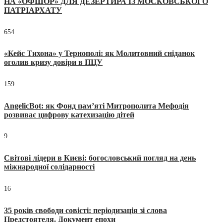
НА «ОФШОР» ДЛЯ ДЕЗЕРТИРА ІЗ МОСКОВСЬКОГО
ПАТРІАРХАТУ
654
«Кейс Тихона» у Тернополі: як Молитовний сніданок
оголив кризу довіри в ПЦУ
159
AngelicBot: як Фонд пам’яті Митрополита Мефодія
розвиває цифрову катехизацію дітей
9
Світові лідери в Києві: богословський погляд на день
міжнародної солідарності
16
35 років свободи совісті: періодизація зі слова
Предстоятеля. Документ епохи