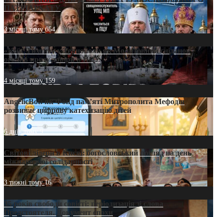
ПАТРІАРХАТУ
3 місяці тому
654
«Кейс Тихона» у Тернополі: як Молитовний сніданок
оголив кризу довіри в ПЦУ
4 місяці тому
159
AngelicBot: як Фонд пам’яті Митрополита Мефодія
розвиває цифрову катехизацію дітей
6 днів тому
9
Світові лідери в Києві: богословський погляд на день
міжнародної солідарності
3 тижні тому
16
35 років свободи совісті: періодизація зі слова
Предстоятеля. Документ епохи