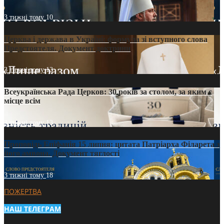
3 тижні тому
10
Церква і держава в Україні: формула зі вступного слова
Предстоятеля. Документ доктрини
3 тижні тому
13
Всеукраїнська Рада Церков: 30 років за столом, за яким є
місце всім
3 тижні тому
13
Проповідь Епіфанія 15 липня: цитата Патріарха Філарета з
його амвона. Документ тяглості
3 тижні тому
18
ПОЖЕРТВА
НАШ ТЕЛЕГРАМ