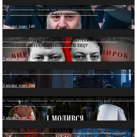
Від віолончелі до Патріаршого жезла: Новий шлях
Грузинської Церкви з Католикосом Шіо III
3 місяці тому
140
ЕКСКЛЮЗИВ (ДОКУМЕНТИ)/БРАТИ ПО КРОВІ:
КРИМІНАЛЬНА ФРАНШИЗА В ПЦУ
3 місяці тому
542
МАТЕРИНСЬКИЙ ОМОРФОР В ЧАС ВІЙНИ В УКРАЇНІ
3 місяці тому
248
Братська «броня» під куполами: чи стане ПЦУ прихистком
для дезертирів у рясах?
3 місяці тому
293
СВЯТІ УХИЛЯНТИ: СХЕМА, ЯК ПЕРЕТВОРИТИ ПЦУ
НА «ОФШОР» ДЛЯ ДЕЗЕРТИРА ІЗ МОСКОВСЬКОГО