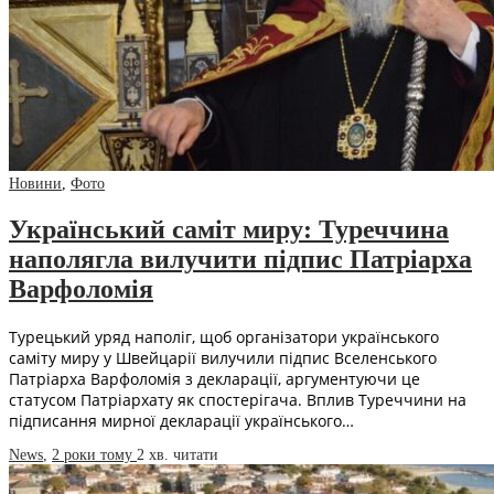
Новини
,
Фото
Український саміт миру: Туреччина
наполягла вилучити підпис Патріарха
Варфоломія
Турецький уряд наполіг, щоб організатори українського
саміту миру у Швейцарії вилучили підпис Вселенського
Патріарха Варфоломія з декларації, аргументуючи це
статусом Патріархату як спостерігача. Вплив Туреччини на
підписання мирної декларації українського…
News
,
2 роки тому
2 хв.
читати