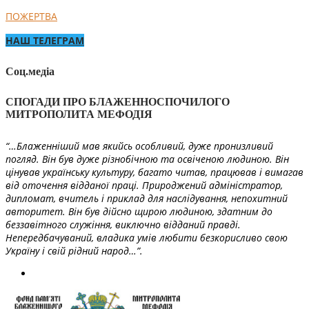
ПОЖЕРТВА
НАШ ТЕЛЕГРАМ
Соц.медіа
СПОГАДИ ПРО БЛАЖЕННОСПОЧИЛОГО
МИТРОПОЛИТА МЕФОДІЯ
“…Блаженніший мав якийсь особливий, дуже пронизливий
погляд. Він був дуже різнобічною та освіченою людиною. Він
цінував українську культуру, багато читав, працював і вимагав
від оточення відданої праці. Природжений адміністратор,
дипломат, вчитель і приклад для наслідування, непохитний
авторитет. Він був дійсно щирою людиною, здатним до
беззавітного служіння, виключно відданий правді.
Непередбачуваний, владика умів любити безкорисливо свою
Україну і свій рідний народ…”.