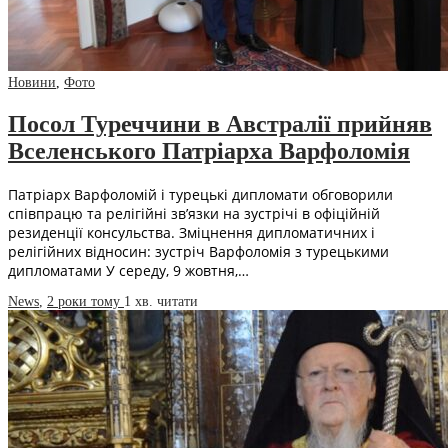
Новини
,
Фото
Посол Туреччини в Австралії прийняв
Вселенського Патріарха Варфоломія
Патріарх Варфоломій і турецькі дипломати обговорили
співпрацю та релігійні зв’язки на зустрічі в офіційній
резиденції консульства. Зміцнення дипломатичних і
релігійних відносин: зустріч Варфоломія з турецькими
дипломатами У середу, 9 жовтня,…
News
,
2 роки тому
1 хв.
читати