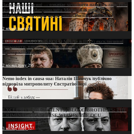
Захистити святині — означає захистити пам’ять людства:
Фонд пам’яті Митрополита Мефодія підтримує
міжнародну петицію щодо участі Росії в ЮНЕСКО
2 місяці тому
59
ПРИСМАК «РУССЬКОГО МІРА» в ПЦУ: ексклюзивні
документи, вирок і російський слід у Тернопільсько-
Бучацькій єпархії
2 місяці тому
295
Nemo iudex in causa sua: Наталія Шевчук публічно
відповіла митрополиту Євстратію Зорі
3 місяці тому
213
EXCLUSIVE (DOCUMENTS)/BLOOD BROTHERS: THE
CRIMINAL FRANCHISE WITHIN THE OCU
3 місяці тому
127