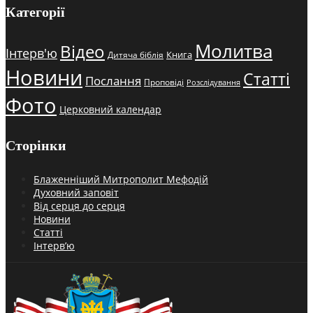
Категорії
Молитва
Відео
Інтерв'ю
Книга
Дитяча біблія
Новини
Статті
Послання
Проповіді
Розслідування
Фото
Церковний календар
Сторінки
Блаженніший Митрополит Мефодій
Духовний заповіт
Від серця до серця
Новини
Статті
Інтерв’ю