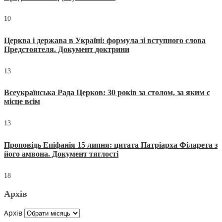
10
Церква і держава в Україні: формула зі вступного слова
Предстоятеля. Документ доктрини
13
Всеукраїнська Рада Церков: 30 років за столом, за яким є
місце всім
13
Проповідь Епіфанія 15 липня: цитата Патріарха Філарета з
його амвона. Документ тяглості
18
Архів
Архів