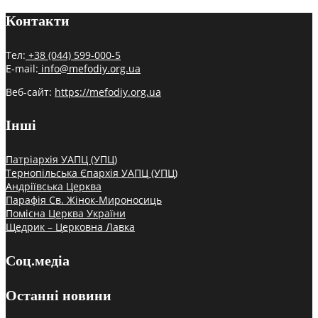
Контакти
Тел:
+38 (044) 599-000-5
E-mail:
info@mefodiy.org.ua
Веб-сайт:
https://mefodiy.org.ua
Інші
Патріархія УАПЦ (УПЦ)
Тернопільська Єпархія УАПЦ (УПЦ)
Андріївська Церква
Парафія Св. Жінок-Мироносиць
Помісна Церква України
Щедрик – Церковна Лавка
Соц.медіа
Останні новини