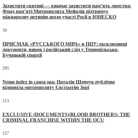
Захистити святині — означає захистити пам’ять людства:
Фонд пам’яті Митрополита Мефодія підтримує
міжнародну петицію щодо участі Росії в ЮНЕСКО
59
ПРИСМАК «РУССЬКОГО МІРА» в ПЦУ: ексклюзивні
документи, вирок і російський слід у Тернопільсько-
Бучацькій єпархії
295
Nemo iudex in causa sua: Наталія Шевчук публічно
відповіла митрополиту Євстратію Зорі
213
EXCLUSIVE (DOCUMENTS)/BLOOD BROTHERS: THE
CRIMINAL FRANCHISE WITHIN THE OCU
127