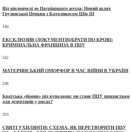
Від віолончелі до Патріаршого жезла: Новий шлях
Грузинської Церкви з Католикосом Шіо III
140
ЕКСКЛЮЗИВ (ДОКУМЕНТИ)/БРАТИ ПО КРОВІ:
КРИМІНАЛЬНА ФРАНШИЗА В ПЦУ
542
МАТЕРИНСЬКИЙ ОМОРФОР В ЧАС ВІЙНИ В УКРАЇНІ
248
Братська «броня» під куполами: чи стане ПЦУ прихистком
для дезертирів у рясах?
293
СВЯТІ УХИЛЯНТИ: СХЕМА, ЯК ПЕРЕТВОРИТИ ПЦУ