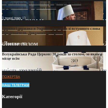
35 років свободи совісті: періодизація зі слова
Предстоятеля. Документ епохи
3 тижні тому
13
Церква і держава в Україні: формула зі вступного слова
Предстоятеля. Документ доктрини
3 тижні тому
16
Всеукраїнська Рада Церков: 30 років за столом, за яким є
місце всім
3 тижні тому
14
ПОЖЕРТВА
НАШ ТЕЛЕГРАМ
Категорії