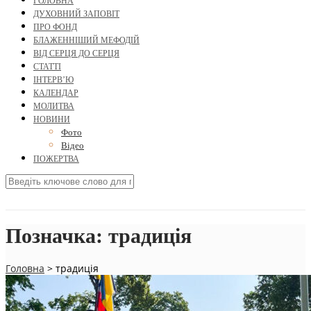
ГОЛОВНА
ДУХОВНИЙ ЗАПОВІТ
ПРО ФОНД
БЛАЖЕННІШИЙ МЕФОДІЙ
ВІД СЕРЦЯ ДО СЕРЦЯ
СТАТТІ
ІНТЕРВ’Ю
КАЛЕНДАР
МОЛИТВА
НОВИНИ
Фото
Відео
ПОЖЕРТВА
Позначка:
традиція
Головна
>
традиція