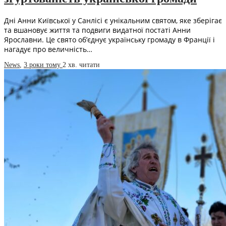
Дні Анни Київської у Санлісі є унікальним святом, яке зберігає
та вшановує життя та подвиги видатної постаті Анни
Ярославни. Це свято об’єднує українську громаду в Франції і
нагадує про величність…
News
,
3 роки тому
2 хв.
читати