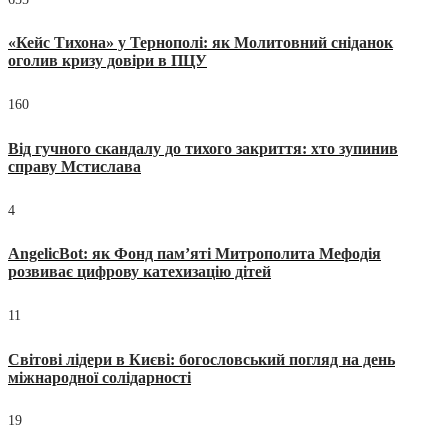
«Кейс Тихона» у Тернополі: як Молитовний сніданок
оголив кризу довіри в ПЦУ
160
Від гучного скандалу до тихого закриття: хто зупинив
справу Мстислава
4
AngelicBot: як Фонд пам’яті Митрополита Мефодія
розвиває цифрову катехизацію дітей
11
Світові лідери в Києві: богословський погляд на день
міжнародної солідарності
19