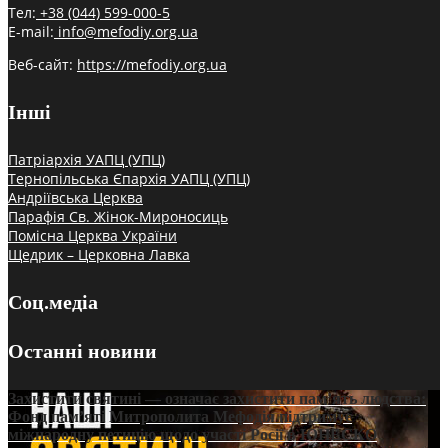
Тел:
+38 (044) 599-000-5
E-mail:
info@mefodiy.org.ua
Веб-сайт:
https://mefodiy.org.ua
Інші
Патріархія УАПЦ (УПЦ)
Тернопільська Єпархія УАПЦ (УПЦ)
Андріївська Церква
Парафія Св. Жінок-Мироносиць
Помісна Церква України
Щедрик – Церковна Лавка
Соц.медіа
Останні новини
Захистити святині — означає захистити пам’ять людства:
Фонд пам’яті Митрополита Мефодія підтримує
міжнародну петицію щодо участі Росії в ЮНЕСКО