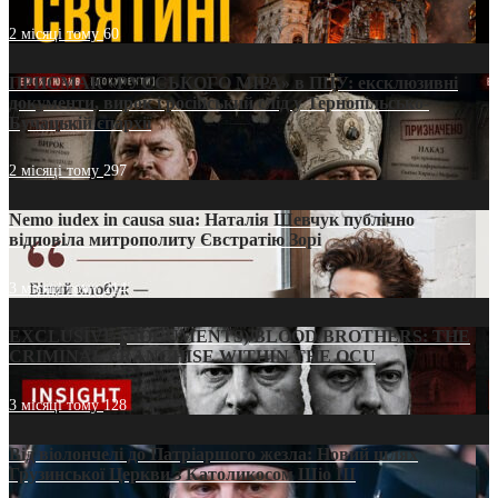
2 місяці тому
60
ПРИСМАК «РУССЬКОГО МІРА» в ПЦУ: ексклюзивні
документи, вирок і російський слід у Тернопільсько-
Бучацькій єпархії
2 місяці тому
297
Nemo iudex in causa sua: Наталія Шевчук публічно
відповіла митрополиту Євстратію Зорі
3 місяці тому
214
EXCLUSIVE (DOCUMENTS)/BLOOD BROTHERS: THE
CRIMINAL FRANCHISE WITHIN THE OCU
3 місяці тому
128
Від віолончелі до Патріаршого жезла: Новий шлях
Грузинської Церкви з Католикосом Шіо III