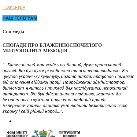
ПОЖЕРТВА
НАШ ТЕЛЕГРАМ
Соц.медіа
СПОГАДИ ПРО БЛАЖЕННОСПОЧИЛОГО
МИТРОПОЛИТА МЕФОДІЯ
“…Блаженніший мав якийсь особливий, дуже пронизливий
погляд. Він був дуже різнобічною та освіченою людиною. Він
цінував українську культуру, багато читав, працював і вимагав
від оточення відданої праці. Природжений адміністратор,
дипломат, вчитель і приклад для наслідування, непохитний
авторитет. Він був дійсно щирою людиною, здатним до
беззавітного служіння, виключно відданий правді.
Непередбачуваний, владика умів любити безкорисливо свою
Україну і свій рідний народ…”.