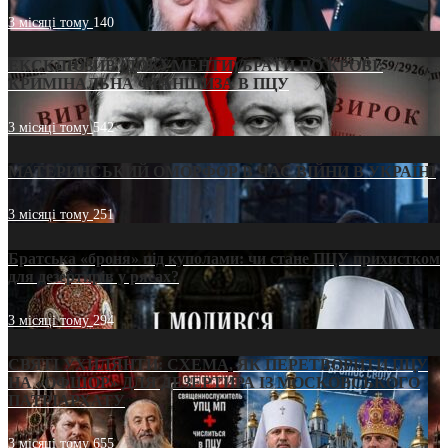
3 місяці тому
140
ЕКСКЛЮЗИВ (ДОКУМЕНТИ)/БРАТИ ПО КРОВІ:
КРИМІНАЛЬНА ФРАНШИЗА В ПЦУ
3 місяці тому
542
МАТЕРИНСЬКИЙ ОМОРФОР В ЧАС ВІЙНИ В УКРАЇНІ
3 місяці тому
251
Братська «броня» під куполами: чи стане ПЦУ прихистком
для дезертирів у рясах?
3 місяці тому
294
СВЯТІ УХИЛЯНТИ: СХЕМА, ЯК ПЕРЕТВОРИТИ ПЦУ
НА «ОФШОР» ДЛЯ ДЕЗЕРТИРА ІЗ МОСКОВСЬКОГО
ПАТРІАРХАТУ
3 місяці тому
655