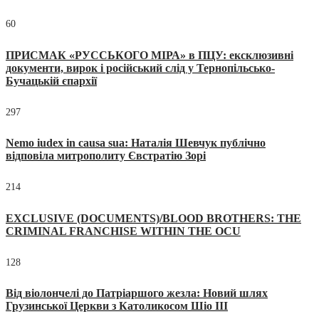
60
ПРИСМАК «РУССЬКОГО МІРА» в ПЦУ: ексклюзивні
документи, вирок і російський слід у Тернопільсько-
Бучацькій єпархії
297
Nemo iudex in causa sua: Наталія Шевчук публічно
відповіла митрополиту Євстратію Зорі
214
EXCLUSIVE (DOCUMENTS)/BLOOD BROTHERS: THE
CRIMINAL FRANCHISE WITHIN THE OCU
128
Від віолончелі до Патріаршого жезла: Новий шлях
Грузинської Церкви з Католикосом Шіо III