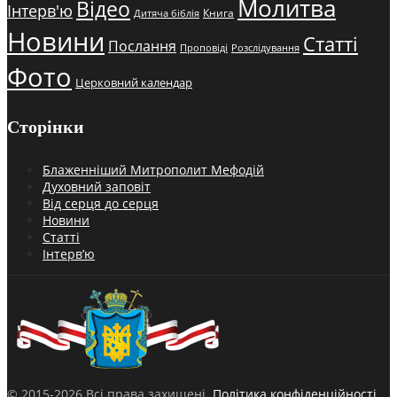
Молитва
Відео
Інтерв'ю
Книга
Дитяча біблія
Новини
Статті
Послання
Проповіді
Розслідування
Фото
Церковний календар
Сторінки
Блаженніший Митрополит Мефодій
Духовний заповіт
Від серця до серця
Новини
Статті
Інтерв’ю
© 2015-2026 Всі права захищені.
Політика конфіденційності