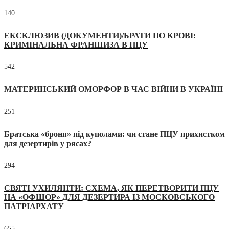
140
ЕКСКЛЮЗИВ (ДОКУМЕНТИ)/БРАТИ ПО КРОВІ:
КРИМІНАЛЬНА ФРАНШИЗА В ПЦУ
542
МАТЕРИНСЬКИЙ ОМОРФОР В ЧАС ВІЙНИ В УКРАЇНІ
251
Братська «броня» під куполами: чи стане ПЦУ прихистком
для дезертирів у рясах?
294
СВЯТІ УХИЛЯНТИ: СХЕМА, ЯК ПЕРЕТВОРИТИ ПЦУ
НА «ОФШОР» ДЛЯ ДЕЗЕРТИРА ІЗ МОСКОВСЬКОГО
ПАТРІАРХАТУ
655