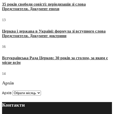
35 років свободи совісті: періодизація зі слова
Предстоятеля. Документ епохи
13
Церква і держава в Україні: формула зі вступного слова
Предстоятеля. Документ доктрини
16
Всеукраїнська Рада Церков: 30 років за столом, за яким є
місце всім
14
Архів
Архів
Контакти