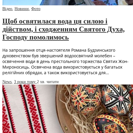
Відео
,
Новини
,
Фото
Щоб освятилася вода ця силою і
дійством, і сходженням Святого Духа,
Господу помолимось
На запрошення отця-настоятеля Романа Будзинського
духовенством був звершений водоосвятний молебен –
освячення води в день престольного торжества Святих Жон-
Мироносиць. Освячена вода використовується у багатьох
релігійних обрядах, а також використовується для…
News
,
3 роки тому
2 хв.
читати