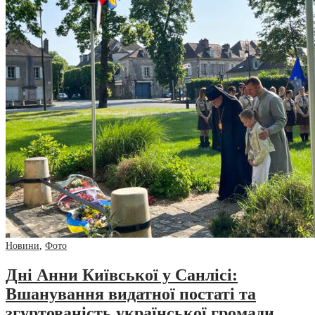
Новини
,
Фото
Дні Анни Київської у Санлісі:
Вшанування видатної постаті та
згуртованість української громади