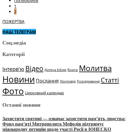
Попередній
1
2
ПОЖЕРТВА
НАШ ТЕЛЕГРАМ
Соц.медіа
Категорії
Молитва
Відео
Інтерв'ю
Книга
Дитяча біблія
Новини
Статті
Послання
Проповіді
Розслідування
Фото
Церковний календар
Останні новини
Захистити святині — означає захистити пам’ять людства:
Фонд пам’яті Митрополита Мефодія підтримує
міжнародну петицію щодо участі Росії в ЮНЕСКО