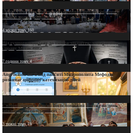
«Кейс Тихона» у Тернополі: як Молитовний сніданок
оголив кризу довіри в ПЦУ
4 місяці тому
160
Від гучного скандалу до тихого закриття: хто зупинив
справу Мстислава
7 години тому
4
AngelicBot: як Фонд пам’яті Митрополита Мефодія
розвиває цифрову катехизацію дітей
6 днів тому
11
Світові лідери в Києві: богословський погляд на день
міжнародної солідарності
3 тижні тому
19