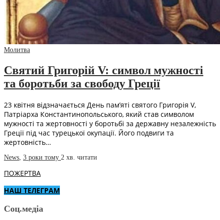
Молитва
Святий Григорій V: символ мужності
та боротьби за свободу Греції
23 квітня відзначається День пам’яті святого Григорія V,
Патріарха Константинопольського, який став символом
мужності та жертовності у боротьбі за державну незалежність
Греції під час турецької окупації. Його подвиги та
жертовність…
News
,
3 роки тому
2 хв.
читати
ПОЖЕРТВА
НАШ ТЕЛЕГРАМ
Соц.медіа