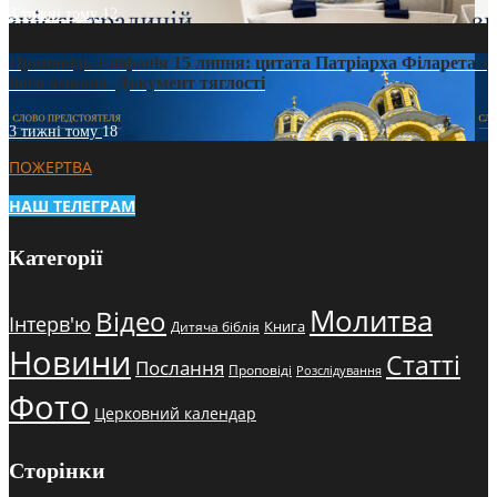
3 тижні тому
12
Проповідь Епіфанія 15 липня: цитата Патріарха Філарета з
його амвона. Документ тяглості
3 тижні тому
18
ПОЖЕРТВА
НАШ ТЕЛЕГРАМ
Категорії
Молитва
Відео
Інтерв'ю
Книга
Дитяча біблія
Новини
Статті
Послання
Проповіді
Розслідування
Фото
Церковний календар
Сторінки