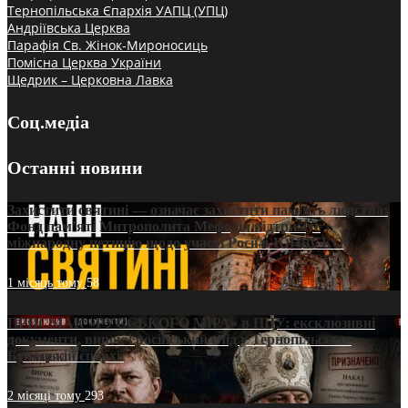
Тернопільська Єпархія УАПЦ (УПЦ)
Андріївська Церква
Парафія Св. Жінок-Мироносиць
Помісна Церква України
Щедрик – Церковна Лавка
Соц.медіа
Останні новини
Захистити святині — означає захистити пам’ять людства:
Фонд пам’яті Митрополита Мефодія підтримує
міжнародну петицію щодо участі Росії в ЮНЕСКО
1 місяць тому
58
ПРИСМАК «РУССЬКОГО МІРА» в ПЦУ: ексклюзивні
документи, вирок і російський слід у Тернопільсько-
Бучацькій єпархії
2 місяці тому
293