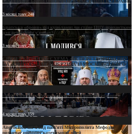
МАТЕРИНСЬКИЙ ОМОРФОР В ЧАС ВІЙНИ В УКРАЇНІ
3 місяці тому
248
Братська «броня» під куполами: чи стане ПЦУ прихистком
для дезертирів у рясах?
3 місяці тому
292
СВЯТІ УХИЛЯНТИ: СХЕМА, ЯК ПЕРЕТВОРИТИ ПЦУ
НА «ОФШОР» ДЛЯ ДЕЗЕРТИРА ІЗ МОСКОВСЬКОГО
ПАТРІАРХАТУ
3 місяці тому
654
«Кейс Тихона» у Тернополі: як Молитовний сніданок
оголив кризу довіри в ПЦУ
4 місяці тому
159
AngelicBot: як Фонд пам’яті Митрополита Мефодія
розвиває цифрову катехизацію дітей