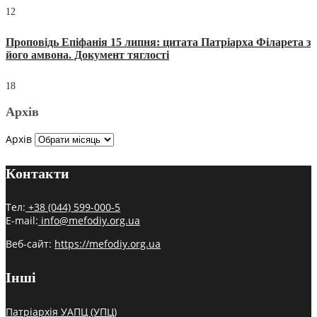
12
Проповідь Епіфанія 15 липня: цитата Патріарха Філарета з
його амвона. Документ тяглості
18
Архів
Архів
Контакти
Тел:
+38 (044) 599-000-5
E-mail:
info@mefodiy.org.ua
Веб-сайт:
https://mefodiy.org.ua
Інші
Патріархія УАПЦ (УПЦ)