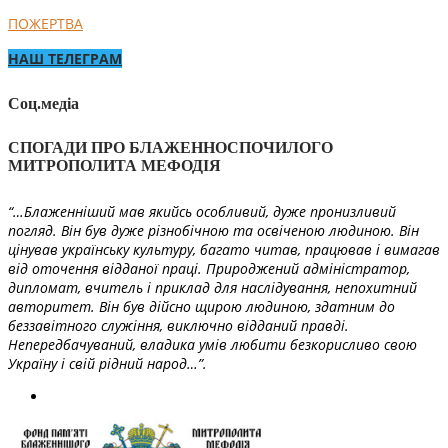
ПОЖЕРТВА
НАШ ТЕЛЕГРАМ
Соц.медіа
СПОГАДИ ПРО БЛАЖЕННОСПОЧИЛОГО
МИТРОПОЛИТА МЕФОДІЯ
“…Блаженніший мав якийсь особливий, дуже пронизливий
погляд. Він був дуже різнобічною та освіченою людиною. Він
цінував українську культуру, багато читав, працював і вимагав
від оточення відданої праці. Природжений адміністратор,
дипломат, вчитель і приклад для наслідування, непохитний
авторитет. Він був дійсно щирою людиною, здатним до
беззавітного служіння, виключно відданий правді.
Непередбачуваний, владика умів любити безкорисливо свою
Україну і свій рідний народ…”.