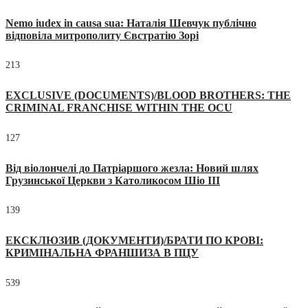
Nemo iudex in causa sua: Наталія Шевчук публічно
відповіла митрополиту Євстратію Зорі
213
EXCLUSIVE (DOCUMENTS)/BLOOD BROTHERS: THE
CRIMINAL FRANCHISE WITHIN THE OCU
127
Від віолончелі до Патріаршого жезла: Новий шлях
Грузинської Церкви з Католикосом Шіо III
139
ЕКСКЛЮЗИВ (ДОКУМЕНТИ)/БРАТИ ПО КРОВІ:
КРИМІНАЛЬНА ФРАНШИЗА В ПЦУ
539