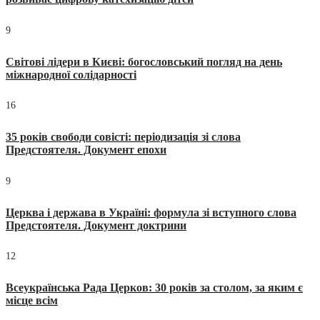
9
Світові лідери в Києві: богословський погляд на день
міжнародної солідарності
16
35 років свободи совісті: періодизація зі слова
Предстоятеля. Документ епохи
9
Церква і держава в Україні: формула зі вступного слова
Предстоятеля. Документ доктрини
12
Всеукраїнська Рада Церков: 30 років за столом, за яким є
місце всім