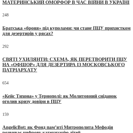
МАТЕРИНСЬКИЙ ОМОРФОР В ЧАС ВІЙНИ В УКРАЇНІ
248
Братська «броня» під куполами: чи стане ПЦУ прихистком
для дезертирів у рясах?
292
СВЯТІ УХИЛЯНТИ: СХЕМА, ЯК ПЕРЕТВОРИТИ ПЦУ
НА «ОФШОР» ДЛЯ ДЕЗЕРТИРА ІЗ МОСКОВСЬКОГО
ПАТРІАРХАТУ
654
«Кейс Тихона» у Тернополі: як Молитовний сніданок
оголив кризу довіри в ПЦУ
159
AngelicBot: як Фонд пам’яті Митрополита Мефодія
розвиває цифрову катехизацію дітей