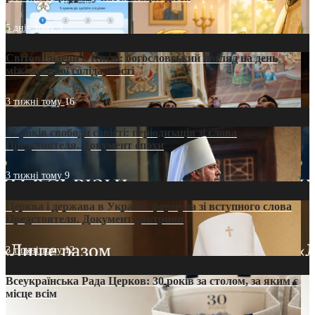
5 днів тому
9
Світові лідери в Києві: богословський погляд на день
міжнародної солідарності
3 тижні тому
16
35 років свободи совісті: періодизація зі слова
Предстоятеля. Документ епохи
3 тижні тому
9
Церква і держава в Україні: формула зі вступного слова
Предстоятеля. Документ доктрини
3 тижні тому
12
Всеукраїнська Рада Церков: 30 років за столом, за яким є
місце всім