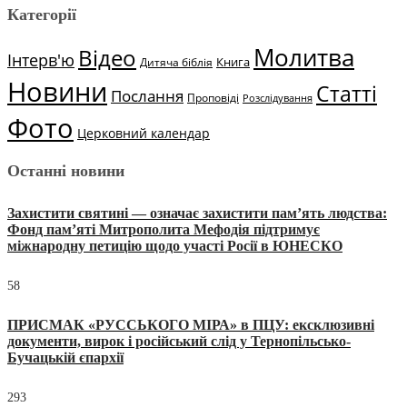
Категорії
Молитва
Відео
Інтерв'ю
Книга
Дитяча біблія
Новини
Статті
Послання
Проповіді
Розслідування
Фото
Церковний календар
Останні новини
Захистити святині — означає захистити пам’ять людства:
Фонд пам’яті Митрополита Мефодія підтримує
міжнародну петицію щодо участі Росії в ЮНЕСКО
58
ПРИСМАК «РУССЬКОГО МІРА» в ПЦУ: ексклюзивні
документи, вирок і російський слід у Тернопільсько-
Бучацькій єпархії
293