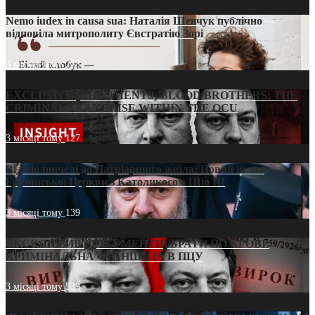
Nemo iudex in causa sua: Наталія Шевчук публічно
відповіла митрополиту Євстратію Зорі
3 місяці тому
213
EXCLUSIVE (DOCUMENTS)/BLOOD BROTHERS: THE
CRIMINAL FRANCHISE WITHIN THE OCU
3 місяці тому
127
Від віолончелі до Патріаршого жезла: Новий шлях
Грузинської Церкви з Католикосом Шіо III
3 місяці тому
139
ЕКСКЛЮЗИВ (ДОКУМЕНТИ)/БРАТИ ПО КРОВІ:
КРИМІНАЛЬНА ФРАНШИЗА В ПЦУ
3 місяці тому
539