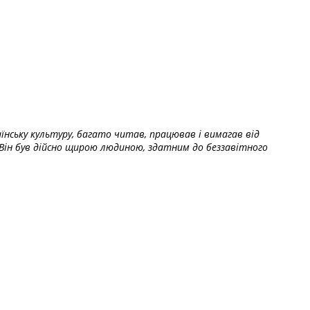
їнську культуру, багато читав, працював і вимагав від
Він був дійсно щирою людиною, здатним до беззавітного