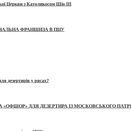
кої Церкви з Католикосом Шіо III
ІНАЛЬНА ФРАНШИЗА В ПЦУ
ля дезертирів у рясах?
А «ОФШОР» ДЛЯ ДЕЗЕРТИРА ІЗ МОСКОВСЬКОГО ПАТР