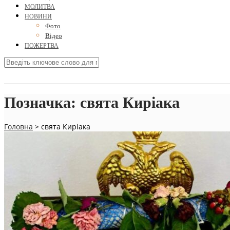
МОЛИТВА
НОВИНИ
Фото
Відео
ПОЖЕРТВА
Позначка:
свята Киріака
Головна
>
свята Киріака