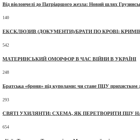
Від віолончелі до Патріаршого жезла: Новий шлях Грузинсь
140
ЕКСКЛЮЗИВ (ДОКУМЕНТИ)/БРАТИ ПО КРОВІ: КРИМ
542
МАТЕРИНСЬКИЙ ОМОРФОР В ЧАС ВІЙНИ В УКРАЇНІ
248
Братська «броня» під куполами: чи стане ПЦУ прихистком д
293
СВЯТІ УХИЛЯНТИ: СХЕМА, ЯК ПЕРЕТВОРИТИ ПЦУ Н
654