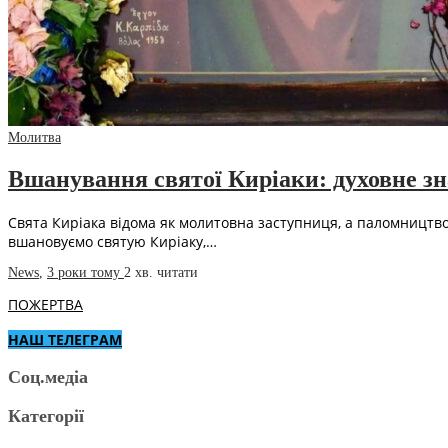
Молитва
Вшанування святої Киріаки: духовне з
Свята Киріака відома як молитовна заступниця, а паломництво 
вшановуємо святую Киріаку,…
News
,
3 роки тому
2 хв.
читати
ПОЖЕРТВА
НАШ ТЕЛЕГРАМ
Соц.медіа
Категорії