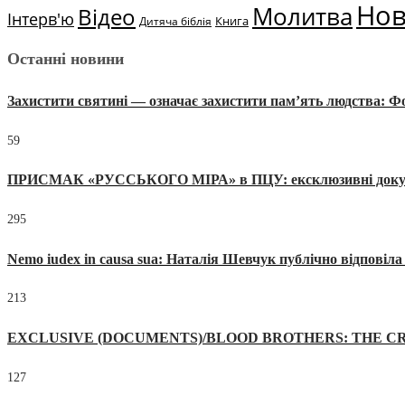
Но
Молитва
Відео
Інтерв'ю
Книга
Дитяча біблія
Останні новини
Захистити святині — означає захистити пам’ять людства: 
59
ПРИСМАК «РУССЬКОГО МІРА» в ПЦУ: ексклюзивні документи
295
Nemo iudex in causa sua: Наталія Шевчук публічно відповіл
213
EXCLUSIVE (DOCUMENTS)/BLOOD BROTHERS: THE CR
127