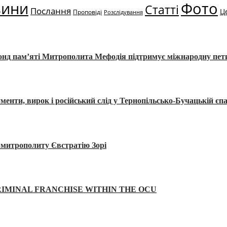
вини
Фото
Статті
Послання
Ц
Проповіді
Розслідування
Фонд пам’яті Митрополита Мефодія підтримує міжнародну пе
, вирок і російський слід у Тернопільсько-Бучацькій єпа
а митрополиту Євстратію Зорі
IMINAL FRANCHISE WITHIN THE OCU