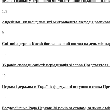
«Кейс Тихона» у Тернополі: як Молитовний сніданок оголив
159
AngelicBot: як Фонд пам’яті Митрополита Мефодія розвиває
9
Світові лідери в Києві: богословський погляд на день міжнар
16
35 років свободи совісті: періодизація зі слова Предстоятел
10
Церква і держава в Україні: формула зі вступного слова П
13
Всеукраїнська Рада Церков: 30 років за столом, за яким є мі