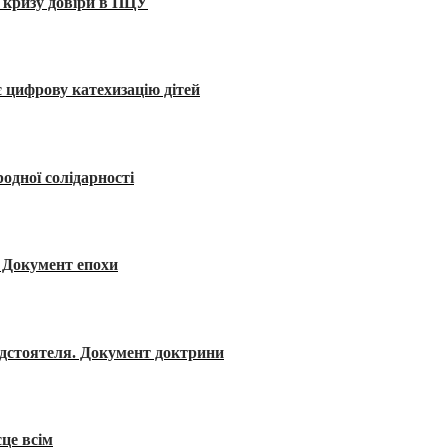
 кризу довіри в ПЦУ
 цифрову катехизацію дітей
одної солідарності
я. Документ епохи
редстоятеля. Документ доктрини
сце всім