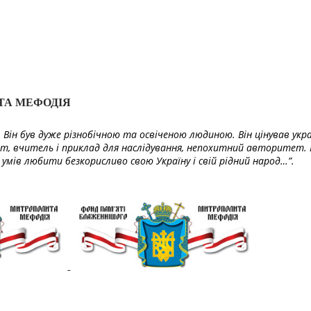
ТА МЕФОДІЯ
Він був дуже різнобічною та освіченою людиною. Він цінував укра
т, вчитель і приклад для наслідування, непохитний авторитет. 
умів любити безкорисливо свою Україну і свій рідний народ…”.