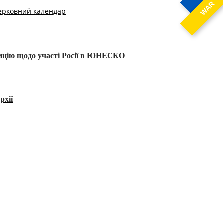
WAR
ерковний календар
тицію щодо участі Росії в ЮНЕСКО
рхії