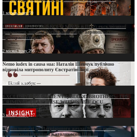
1 місяць тому
59
ПРИСМАК «РУССЬКОГО МІРА» в ПЦУ: ексклюзивні
документи, вирок і російський слід у Тернопільсько-
Бучацькій єпархії
2 місяці тому
295
Nemo iudex in causa sua: Наталія Шевчук публічно
відповіла митрополиту Євстратію Зорі
3 місяці тому
213
EXCLUSIVE (DOCUMENTS)/BLOOD BROTHERS: THE
CRIMINAL FRANCHISE WITHIN THE OCU
3 місяці тому
127
Від віолончелі до Патріаршого жезла: Новий шлях
Грузинської Церкви з Католикосом Шіо III