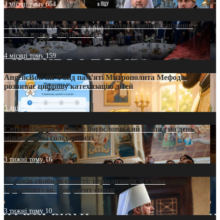
3 місяці тому
654
«Кейс Тихона» у Тернополі: як Молитовний сніданок
оголив кризу довіри в ПЦУ
4 місяці тому
159
AngelicBot: як Фонд пам’яті Митрополита Мефодія
розвиває цифрову катехизацію дітей
5 днів тому
9
Світові лідери в Києві: богословський погляд на день
міжнародної солідарності
3 тижні тому
16
35 років свободи совісті: періодизація зі слова
Предстоятеля. Документ епохи
3 тижні тому
10