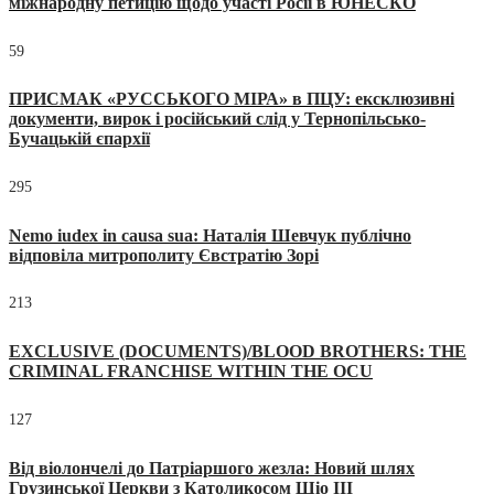
міжнародну петицію щодо участі Росії в ЮНЕСКО
59
ПРИСМАК «РУССЬКОГО МІРА» в ПЦУ: ексклюзивні
документи, вирок і російський слід у Тернопільсько-
Бучацькій єпархії
295
Nemo iudex in causa sua: Наталія Шевчук публічно
відповіла митрополиту Євстратію Зорі
213
EXCLUSIVE (DOCUMENTS)/BLOOD BROTHERS: THE
CRIMINAL FRANCHISE WITHIN THE OCU
127
Від віолончелі до Патріаршого жезла: Новий шлях
Грузинської Церкви з Католикосом Шіо III