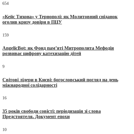
654
«Кейс Тихона» у Тернополі: як Молитовний сніданок
оголив кризу довіри в ПЦУ
159
AngelicBot: як Фонд пам’яті Митрополита Мефодія
розвиває цифрову катехизацію дітей
9
Світові лідери в Києві: богословський погляд на день
міжнародної солідарності
16
35 років свободи совісті: періодизація зі слова
Предстоятеля. Документ епохи
10