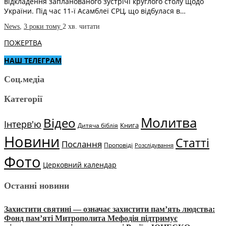
відкладення запланованого зустрічі круглого столу щодо
України. Під час 11-ї Асамблеї СРЦ, що відбулася в…
News
,
3 роки тому
2 хв.
читати
ПОЖЕРТВА
НАШ ТЕЛЕГРАМ
Соц.медіа
Категорії
Молитва
Відео
Інтерв'ю
Книга
Дитяча біблія
Новини
Статті
Послання
Проповіді
Розслідування
Фото
Церковний календар
Останні новини
Захистити святині — означає захистити пам’ять людства:
Фонд пам’яті Митрополита Мефодія підтримує