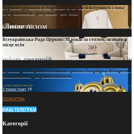
Церква і держава в Україні: формула зі вступного слова
Предстоятеля. Документ доктрини
3 тижні тому
13
Всеукраїнська Рада Церков: 30 років за столом, за яким є
місце всім
3 тижні тому
12
Проповідь Епіфанія 15 липня: цитата Патріарха Філарета з
його амвона. Документ тяглості
3 тижні тому
18
ПОЖЕРТВА
НАШ ТЕЛЕГРАМ
Категорії