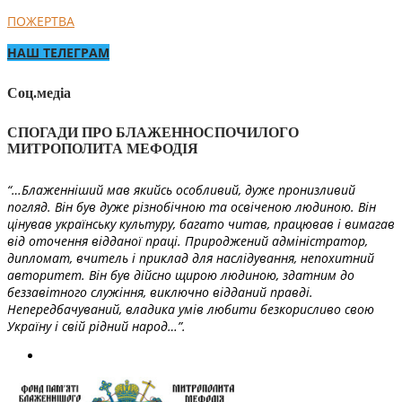
ПОЖЕРТВА
НАШ ТЕЛЕГРАМ
Соц.медіа
СПОГАДИ ПРО БЛАЖЕННОСПОЧИЛОГО
МИТРОПОЛИТА МЕФОДІЯ
“…Блаженніший мав якийсь особливий, дуже пронизливий
погляд. Він був дуже різнобічною та освіченою людиною. Він
цінував українську культуру, багато читав, працював і вимагав
від оточення відданої праці. Природжений адміністратор,
дипломат, вчитель і приклад для наслідування, непохитний
авторитет. Він був дійсно щирою людиною, здатним до
беззавітного служіння, виключно відданий правді.
Непередбачуваний, владика умів любити безкорисливо свою
Україну і свій рідний народ…”.