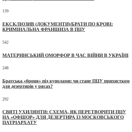
139
ЕКСКЛЮЗИВ (ДОКУМЕНТИ)/БРАТИ ПО КРОВІ:
КРИМІНАЛЬНА ФРАНШИЗА В ПЦУ
542
МАТЕРИНСЬКИЙ ОМОРФОР В ЧАС ВІЙНИ В УКРАЇНІ
248
Братська «броня» під куполами: чи стане ПЦУ прихистком
для дезертирів у рясах?
292
СВЯТІ УХИЛЯНТИ: СХЕМА, ЯК ПЕРЕТВОРИТИ ПЦУ
НА «ОФШОР» ДЛЯ ДЕЗЕРТИРА ІЗ МОСКОВСЬКОГО
ПАТРІАРХАТУ