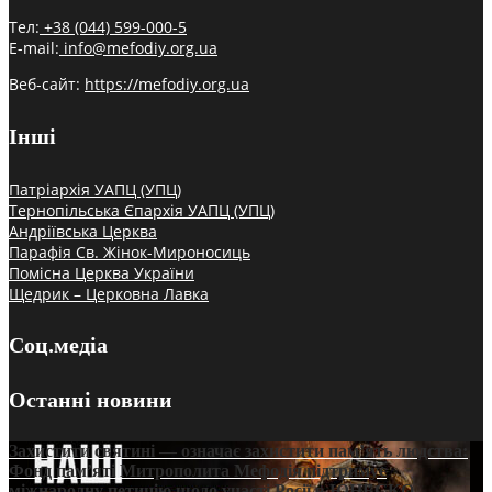
Тел:
+38 (044) 599-000-5
E-mail:
info@mefodiy.org.ua
Веб-сайт:
https://mefodiy.org.ua
Інші
Патріархія УАПЦ (УПЦ)
Тернопільська Єпархія УАПЦ (УПЦ)
Андріївська Церква
Парафія Св. Жінок-Мироносиць
Помісна Церква України
Щедрик – Церковна Лавка
Соц.медіа
Останні новини
Захистити святині — означає захистити пам’ять людства:
Фонд пам’яті Митрополита Мефодія підтримує
міжнародну петицію щодо участі Росії в ЮНЕСКО