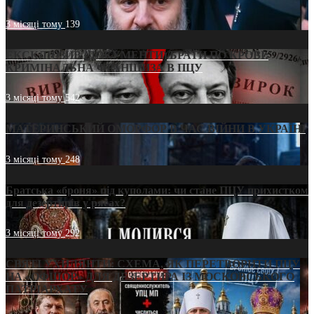
3 місяці тому
139
ЕКСКЛЮЗИВ (ДОКУМЕНТИ)/БРАТИ ПО КРОВІ:
КРИМІНАЛЬНА ФРАНШИЗА В ПЦУ
3 місяці тому
542
МАТЕРИНСЬКИЙ ОМОРФОР В ЧАС ВІЙНИ В УКРАЇНІ
3 місяці тому
248
Братська «броня» під куполами: чи стане ПЦУ прихистком
для дезертирів у рясах?
3 місяці тому
292
СВЯТІ УХИЛЯНТИ: СХЕМА, ЯК ПЕРЕТВОРИТИ ПЦУ
НА «ОФШОР» ДЛЯ ДЕЗЕРТИРА ІЗ МОСКОВСЬКОГО
ПАТРІАРХАТУ