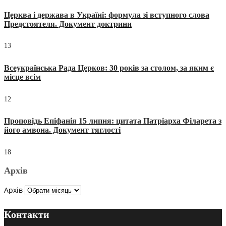
Церква і держава в Україні: формула зі вступного слова
Предстоятеля. Документ доктрини
13
Всеукраїнська Рада Церков: 30 років за столом, за яким є
місце всім
12
Проповідь Епіфанія 15 липня: цитата Патріарха Філарета з
його амвона. Документ тяглості
18
Архів
Архів
Контакти