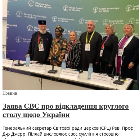
Новини
Заява СВС про відкладення круглого
столу щодо України
Генеральний секретар Світової ради церков (СРЦ) Рев. Проф.
Д-р Джеррі Піллай висловлює своє сумління стосовно