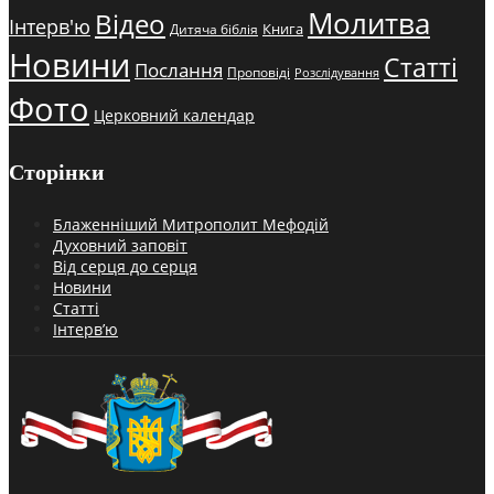
Молитва
Відео
Інтерв'ю
Книга
Дитяча біблія
Новини
Статті
Послання
Проповіді
Розслідування
Фото
Церковний календар
Сторінки
Блаженніший Митрополит Мефодій
Духовний заповіт
Від серця до серця
Новини
Статті
Інтерв’ю