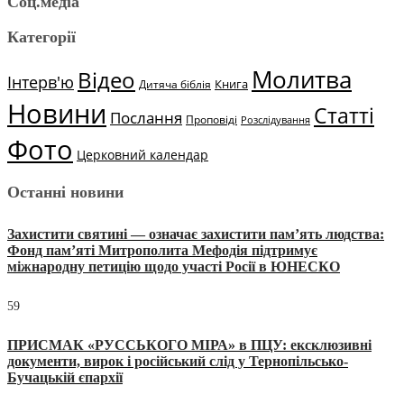
Соц.медіа
Категорії
Молитва
Відео
Інтерв'ю
Книга
Дитяча біблія
Новини
Статті
Послання
Проповіді
Розслідування
Фото
Церковний календар
Останні новини
Захистити святині — означає захистити пам’ять людства:
Фонд пам’яті Митрополита Мефодія підтримує
міжнародну петицію щодо участі Росії в ЮНЕСКО
59
ПРИСМАК «РУССЬКОГО МІРА» в ПЦУ: ексклюзивні
документи, вирок і російський слід у Тернопільсько-
Бучацькій єпархії