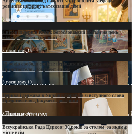
AngelicBot: як Фонд пам’яті Митрополита Мефодія
розвиває цифрову катехизацію дітей
6 днів тому
9
Світові лідери в Києві: богословський погляд на день
міжнародної солідарності
3 тижні тому
16
35 років свободи совісті: періодизація зі слова
Предстоятеля. Документ епохи
3 тижні тому
10
Церква і держава в Україні: формула зі вступного слова
Предстоятеля. Документ доктрини
3 тижні тому
13
Всеукраїнська Рада Церков: 30 років за столом, за яким є
місце всім