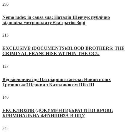
296
Nemo iudex in causa sua: Наталія Шевчук публічно
відповіла митрополиту Євстратію Зорі
213
EXCLUSIVE (DOCUMENTS)/BLOOD BROTHERS: THE
CRIMINAL FRANCHISE WITHIN THE OCU
127
Від віолончелі до Патріаршого жезла: Новий шлях
Грузинської Церкви з Католикосом Шіо III
140
ЕКСКЛЮЗИВ (ДОКУМЕНТИ)/БРАТИ ПО КРОВІ:
КРИМІНАЛЬНА ФРАНШИЗА В ПЦУ
542