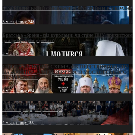
МАТЕРИНСЬКИЙ ОМОРФОР В ЧАС ВІЙНИ В УКРАЇНІ
3 місяці тому
248
Братська «броня» під куполами: чи стане ПЦУ прихистком
для дезертирів у рясах?
3 місяці тому
293
СВЯТІ УХИЛЯНТИ: СХЕМА, ЯК ПЕРЕТВОРИТИ ПЦУ
НА «ОФШОР» ДЛЯ ДЕЗЕРТИРА ІЗ МОСКОВСЬКОГО
ПАТРІАРХАТУ
3 місяці тому
654
«Кейс Тихона» у Тернополі: як Молитовний сніданок
оголив кризу довіри в ПЦУ
4 місяці тому
160