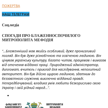
ПОЖЕРТВА
НАШ ТЕЛЕГРАМ
Соц.медіа
СПОГАДИ ПРО БЛАЖЕННОСПОЧИЛОГО
МИТРОПОЛИТА МЕФОДІЯ
“…Блаженніший мав якийсь особливий, дуже пронизливий
погляд. Він був дуже різнобічною та освіченою людиною. Він
цінував українську культуру, багато читав, працював і вимагав
від оточення відданої праці. Природжений адміністратор,
дипломат, вчитель і приклад для наслідування, непохитний
авторитет. Він був дійсно щирою людиною, здатним до
беззавітного служіння, виключно відданий правді.
Непередбачуваний, владика умів любити безкорисливо свою
Україну і свій рідний народ…”.