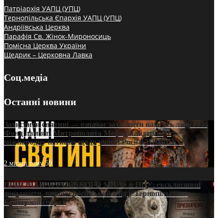
Патріархія УАПЦ (УПЦ)
Тернопільська Єпархія УАПЦ (УПЦ)
Андріївська Церква
Парафія Св. Жінок-Мироносиць
Помісна Церква України
Щедрик – Церковна Лавка
Соц.медіа
Останні новини
Захистити святині — означає захистити пам’ять людства:
Фонд пам’яті Митрополита Мефодія підтримує
міжнародну петицію щодо участі Росії в ЮНЕСКО
2 місяці тому
59
ПРИСМАК «РУССЬКОГО МІРА» в ПЦУ: ексклюзивні
документи, вирок і російський слід у Тернопільсько-
Бучацькій єпархії