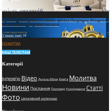
3 тижні тому
13
Проповідь Епіфанія 15 липня: цитата Патріарха Філарета з
його амвона. Документ тяглості
3 тижні тому
18
ПОЖЕРТВА
НАШ ТЕЛЕГРАМ
Категорії
Молитва
Відео
Інтерв'ю
Книга
Дитяча біблія
Новини
Статті
Послання
Проповіді
Розслідування
Фото
Церковний календар