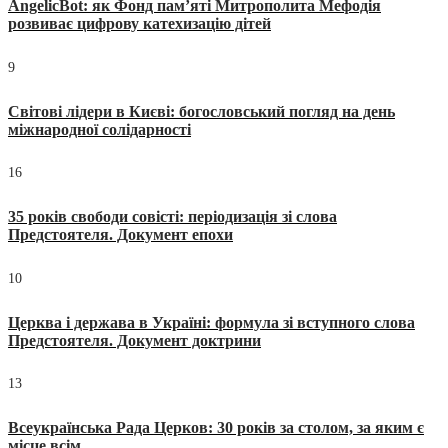
AngelicBot: як Фонд пам’яті Митрополита Мефодія
розвиває цифрову катехизацію дітей
9
Світові лідери в Києві: богословський погляд на день
міжнародної солідарності
16
35 років свободи совісті: періодизація зі слова
Предстоятеля. Документ епохи
10
Церква і держава в Україні: формула зі вступного слова
Предстоятеля. Документ доктрини
13
Всеукраїнська Рада Церков: 30 років за столом, за яким є
місце всім