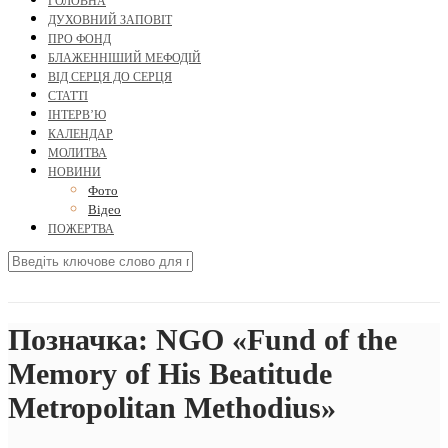
ГОЛОВНА
ДУХОВНИЙ ЗАПОВІТ
ПРО ФОНД
БЛАЖЕННІШИЙ МЕФОДІЙ
ВІД СЕРЦЯ ДО СЕРЦЯ
СТАТТІ
ІНТЕРВ’Ю
КАЛЕНДАР
МОЛИТВА
НОВИНИ
Фото
Відео
ПОЖЕРТВА
Позначка:
NGO «Fund of the
Memory of His Beatitude
Metropolitan Methodius»