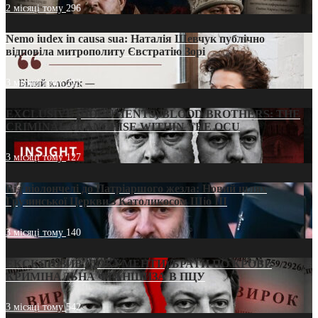
2 місяці тому
296
Nemo iudex in causa sua: Наталія Шевчук публічно
відповіла митрополиту Євстратію Зорі
3 місяці тому
213
EXCLUSIVE (DOCUMENTS)/BLOOD BROTHERS: THE
CRIMINAL FRANCHISE WITHIN THE OCU
3 місяці тому
127
Від віолончелі до Патріаршого жезла: Новий шлях
Грузинської Церкви з Католикосом Шіо III
3 місяці тому
140
ЕКСКЛЮЗИВ (ДОКУМЕНТИ)/БРАТИ ПО КРОВІ:
КРИМІНАЛЬНА ФРАНШИЗА В ПЦУ
3 місяці тому
542