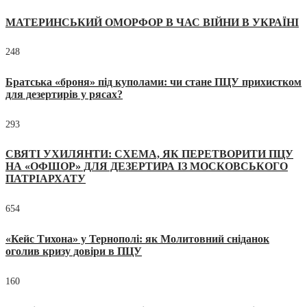
МАТЕРИНСЬКИЙ ОМОРФОР В ЧАС ВІЙНИ В УКРАЇНІ
248
Братська «броня» під куполами: чи стане ПЦУ прихистком
для дезертирів у рясах?
293
СВЯТІ УХИЛЯНТИ: СХЕМА, ЯК ПЕРЕТВОРИТИ ПЦУ
НА «ОФШОР» ДЛЯ ДЕЗЕРТИРА ІЗ МОСКОВСЬКОГО
ПАТРІАРХАТУ
654
«Кейс Тихона» у Тернополі: як Молитовний сніданок
оголив кризу довіри в ПЦУ
160