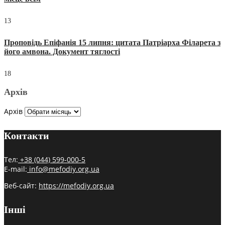
13
Проповідь Епіфанія 15 липня: цитата Патріарха Філарета з
його амвона. Документ тяглості
18
Архів
Архів
Контакти
Тел:
+38 (044) 599-000-5
E-mail:
info@mefodiy.org.ua
Веб-сайт:
https://mefodiy.org.ua
Інші