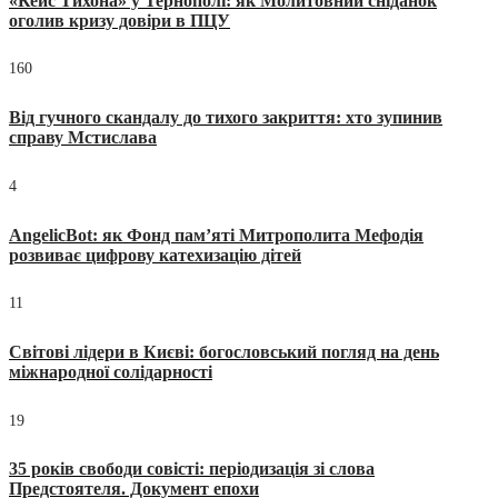
«Кейс Тихона» у Тернополі: як Молитовний сніданок
оголив кризу довіри в ПЦУ
160
Від гучного скандалу до тихого закриття: хто зупинив
справу Мстислава
4
AngelicBot: як Фонд пам’яті Митрополита Мефодія
розвиває цифрову катехизацію дітей
11
Світові лідери в Києві: богословський погляд на день
міжнародної солідарності
19
35 років свободи совісті: періодизація зі слова
Предстоятеля. Документ епохи