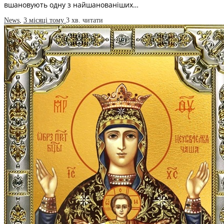
вшановують одну з найшанованіших…
News
,
3 місяці тому
3 хв.
читати