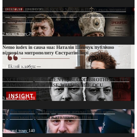
ПРИСМАК «РУССЬКОГО МІРА» в ПЦУ: ексклюзивні
документи, вирок і російський слід у Тернопільсько-
Бучацькій єпархії
2 місяці тому
297
Nemo iudex in causa sua: Наталія Шевчук публічно
відповіла митрополиту Євстратію Зорі
3 місяці тому
214
EXCLUSIVE (DOCUMENTS)/BLOOD BROTHERS: THE
CRIMINAL FRANCHISE WITHIN THE OCU
3 місяці тому
128
Від віолончелі до Патріаршого жезла: Новий шлях
Грузинської Церкви з Католикосом Шіо III
3 місяці тому
140