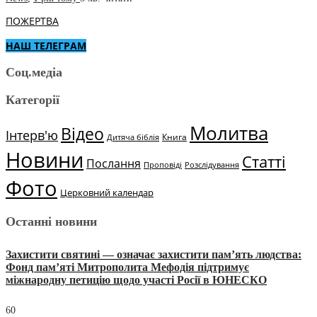
ПОЖЕРТВА
НАШ ТЕЛЕГРАМ
Соц.медіа
Категорії
Молитва
Відео
Інтерв'ю
Книга
Дитяча біблія
Новини
Статті
Послання
Проповіді
Розслідування
Фото
Церковний календар
Останні новини
Захистити святині — означає захистити пам’ять людства:
Фонд пам’яті Митрополита Мефодія підтримує
міжнародну петицію щодо участі Росії в ЮНЕСКО
60