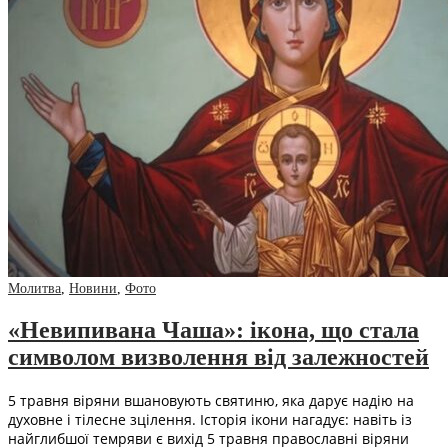
Молитва
,
Новини
,
Фото
«Невипивана Чаша»: ікона, що стала
символом визволення від залежностей
5 травня віряни вшановують святиню, яка дарує надію на
духовне і тілесне зцілення. Історія ікони нагадує: навіть із
найглибшої темряви є вихід 5 травня православні віряни