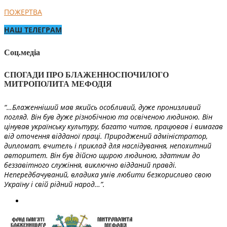
ПОЖЕРТВА
НАШ ТЕЛЕГРАМ
Соц.медіа
СПОГАДИ ПРО БЛАЖЕННОСПОЧИЛОГО
МИТРОПОЛИТА МЕФОДІЯ
“…Блаженніший мав якийсь особливий, дуже пронизливий
погляд. Він був дуже різнобічною та освіченою людиною. Він
цінував українську культуру, багато читав, працював і вимагав
від оточення відданої праці. Природжений адміністратор,
дипломат, вчитель і приклад для наслідування, непохитний
авторитет. Він був дійсно щирою людиною, здатним до
беззавітного служіння, виключно відданий правді.
Непередбачуваний, владика умів любити безкорисливо свою
Україну і свій рідний народ…”.