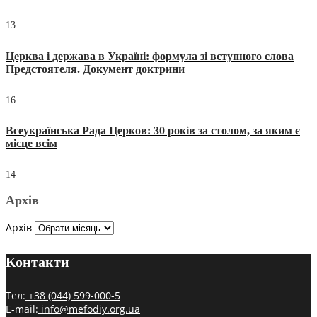
13
Церква і держава в Україні: формула зі вступного слова
Предстоятеля. Документ доктрини
16
Всеукраїнська Рада Церков: 30 років за столом, за яким є
місце всім
14
Архів
Архів
Контакти
Тел:
+38 (044) 599-000-5
E-mail:
info@mefodiy.org.ua