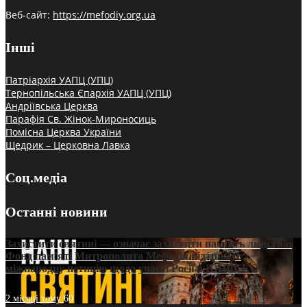
Веб-сайт:
https://mefodiy.org.ua
Інші
Патріархія УАПЦ (УПЦ)
Тернопільська Єпархія УАПЦ (УПЦ)
Андріївська Церква
Парафія Св. Жінок-Мироносиць
Помісна Церква України
Щедрик – Церковна Лавка
Соц.медіа
Останні новини
Захистити святині — означає захистити пам’ять людства:
Фонд пам’яті Митрополита Мефодія підтримує
міжнародну петицію щодо участі Росії в ЮНЕСКО
2 місяці тому
60