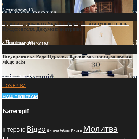
3 тижні тому
13
Церква і держава в Україні: формула зі вступного слова
Предстоятеля. Документ доктрини
3 тижні тому
16
Всеукраїнська Рада Церков: 30 років за столом, за яким є
місце всім
3 тижні тому
14
ПОЖЕРТВА
НАШ ТЕЛЕГРАМ
Категорії
Молитва
Відео
Інтерв'ю
Книга
Дитяча біблія