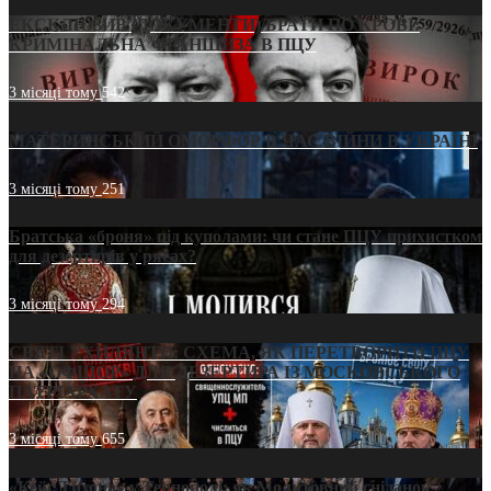
ЕКСКЛЮЗИВ (ДОКУМЕНТИ)/БРАТИ ПО КРОВІ:
КРИМІНАЛЬНА ФРАНШИЗА В ПЦУ
3 місяці тому
542
МАТЕРИНСЬКИЙ ОМОРФОР В ЧАС ВІЙНИ В УКРАЇНІ
3 місяці тому
251
Братська «броня» під куполами: чи стане ПЦУ прихистком
для дезертирів у рясах?
3 місяці тому
294
СВЯТІ УХИЛЯНТИ: СХЕМА, ЯК ПЕРЕТВОРИТИ ПЦУ
НА «ОФШОР» ДЛЯ ДЕЗЕРТИРА ІЗ МОСКОВСЬКОГО
ПАТРІАРХАТУ
3 місяці тому
655
«Кейс Тихона» у Тернополі: як Молитовний сніданок