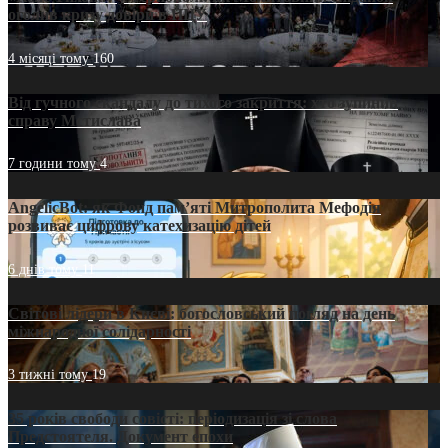
оголив кризу довіри в ПЦУ
4 місяці тому
160
Від гучного скандалу до тихого закриття: хто зупинив
справу Мстислава
7 години тому
4
AngelicBot: як Фонд пам’яті Митрополита Мефодія
розвиває цифрову катехизацію дітей
6 днів тому
11
Світові лідери в Києві: богословський погляд на день
міжнародної солідарності
3 тижні тому
19
35 років свободи совісті: періодизація зі слова
Предстоятеля. Документ епохи