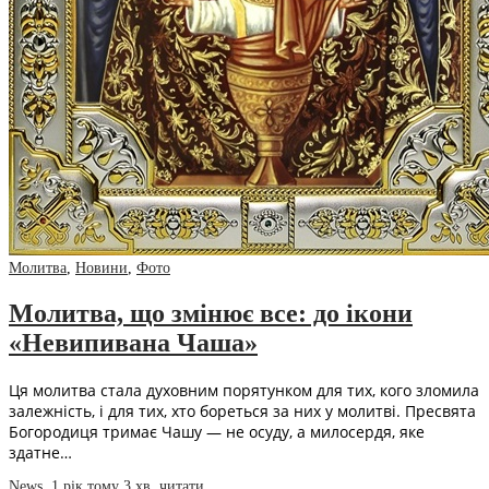
Молитва
,
Новини
,
Фото
Молитва, що змінює все: до ікони
«Невипивана Чаша»
Ця молитва стала духовним порятунком для тих, кого зломила
залежність, і для тих, хто бореться за них у молитві. Пресвята
Богородиця тримає Чашу — не осуду, а милосердя, яке
здатне…
News
,
1 рік тому
3 хв.
читати