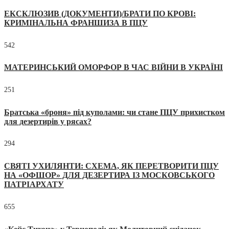
ЕКСКЛЮЗИВ (ДОКУМЕНТИ)/БРАТИ ПО КРОВІ:
КРИМІНАЛЬНА ФРАНШИЗА В ПЦУ
542
МАТЕРИНСЬКИЙ ОМОРФОР В ЧАС ВІЙНИ В УКРАЇНІ
251
Братська «броня» під куполами: чи стане ПЦУ прихистком
для дезертирів у рясах?
294
СВЯТІ УХИЛЯНТИ: СХЕМА, ЯК ПЕРЕТВОРИТИ ПЦУ
НА «ОФШОР» ДЛЯ ДЕЗЕРТИРА ІЗ МОСКОВСЬКОГО
ПАТРІАРХАТУ
655