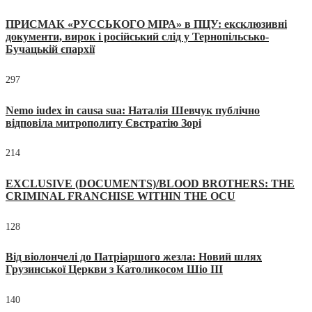
ПРИСМАК «РУССЬКОГО МІРА» в ПЦУ: ексклюзивні
документи, вирок і російський слід у Тернопільсько-
Бучацькій єпархії
297
Nemo iudex in causa sua: Наталія Шевчук публічно
відповіла митрополиту Євстратію Зорі
214
EXCLUSIVE (DOCUMENTS)/BLOOD BROTHERS: THE
CRIMINAL FRANCHISE WITHIN THE OCU
128
Від віолончелі до Патріаршого жезла: Новий шлях
Грузинської Церкви з Католикосом Шіо III
140