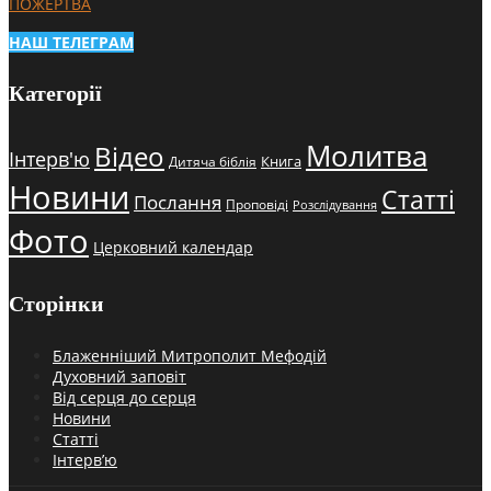
ПОЖЕРТВА
НАШ ТЕЛЕГРАМ
Категорії
Молитва
Відео
Інтерв'ю
Книга
Дитяча біблія
Новини
Статті
Послання
Проповіді
Розслідування
Фото
Церковний календар
Сторінки
Блаженніший Митрополит Мефодій
Духовний заповіт
Від серця до серця
Новини
Статті
Інтерв’ю