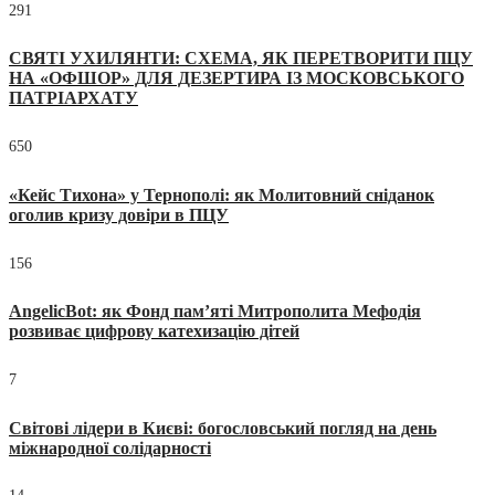
291
СВЯТІ УХИЛЯНТИ: СХЕМА, ЯК ПЕРЕТВОРИТИ ПЦУ
НА «ОФШОР» ДЛЯ ДЕЗЕРТИРА ІЗ МОСКОВСЬКОГО
ПАТРІАРХАТУ
650
«Кейс Тихона» у Тернополі: як Молитовний сніданок
оголив кризу довіри в ПЦУ
156
AngelicBot: як Фонд пам’яті Митрополита Мефодія
розвиває цифрову катехизацію дітей
7
Світові лідери в Києві: богословський погляд на день
міжнародної солідарності