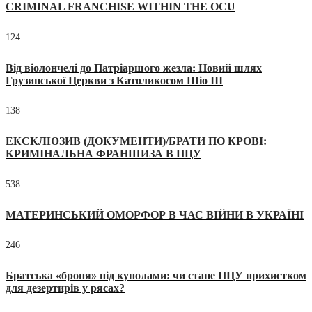
CRIMINAL FRANCHISE WITHIN THE OCU
124
Від віолончелі до Патріаршого жезла: Новий шлях
Грузинської Церкви з Католикосом Шіо III
138
ЕКСКЛЮЗИВ (ДОКУМЕНТИ)/БРАТИ ПО КРОВІ:
КРИМІНАЛЬНА ФРАНШИЗА В ПЦУ
538
МАТЕРИНСЬКИЙ ОМОРФОР В ЧАС ВІЙНИ В УКРАЇНІ
246
Братська «броня» під куполами: чи стане ПЦУ прихистком
для дезертирів у рясах?