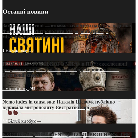
Останні новини
Захистити святині — означає захистити пам’ять людства:
Фонд пам’яті Митрополита Мефодія підтримує
міжнародну петицію щодо участі Росії в ЮНЕСКО
1 місяць тому
58
ПРИСМАК «РУССЬКОГО МІРА» в ПЦУ: ексклюзивні
документи, вирок і російський слід у Тернопільсько-
Бучацькій єпархії
2 місяці тому
293
Nemo iudex in causa sua: Наталія Шевчук публічно
відповіла митрополиту Євстратію Зорі
3 місяці тому
212
EXCLUSIVE (DOCUMENTS)/BLOOD BROTHERS: THE