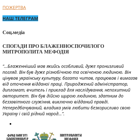
ПОЖЕРТВА
НАШ ТЕЛЕГРАМ
Соц.медіа
СПОГАДИ ПРО БЛАЖЕННОСПОЧИЛОГО
МИТРОПОЛИТА МЕФОДІЯ
“…Блаженніший мав якийсь особливий, дуже пронизливий
погляд. Він був дуже різнобічною та освіченою людиною. Він
цінував українську культуру, багато читав, працював і вимагав
від оточення відданої праці. Природжений адміністратор,
дипломат, вчитель і приклад для наслідування, непохитний
авторитет. Він був дійсно щирою людиною, здатним до
беззавітного служіння, виключно відданий правді.
Непередбачуваний, владика умів любити безкорисливо свою
Україну і свій рідний народ…”.