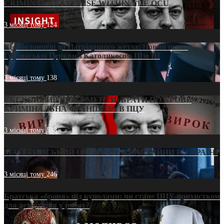
CRIMINAL FRANCHISE WITHIN THE OCU
3 місяці тому
124
Від віолончелі до Патріаршого жезла: Новий шлях
Грузинської Церкви з Католикосом Шіо III
3 місяці тому
138
ЕКСКЛЮЗИВ (ДОКУМЕНТИ)/БРАТИ ПО КРОВІ:
КРИМІНАЛЬНА ФРАНШИЗА В ПЦУ
3 місяці тому
538
МАТЕРИНСЬКИЙ ОМОРФОР В ЧАС ВІЙНИ В УКРАЇНІ
3 місяці тому
246
Братська «броня» під куполами: чи стане ПЦУ прихистком
для дезертирів у рясах?