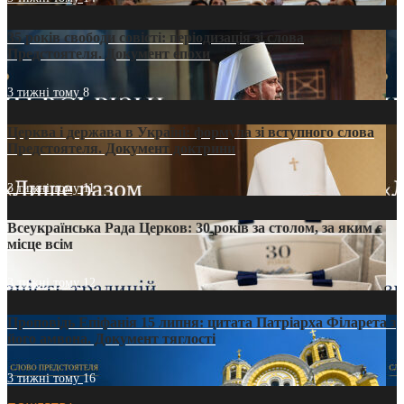
35 років свободи совісті: періодизація зі слова
Предстоятеля. Документ епохи
3 тижні тому
8
Церква і держава в Україні: формула зі вступного слова
Предстоятеля. Документ доктрини
3 тижні тому
11
Всеукраїнська Рада Церков: 30 років за столом, за яким є
місце всім
3 тижні тому
12
Проповідь Епіфанія 15 липня: цитата Патріарха Філарета з
його амвона. Документ тяглості
3 тижні тому
16