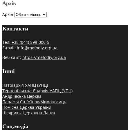
Архів
Архів
Контакти
Тел:
+38 (044) 599-000-5
E-mail:
info@mefodiy.org.ua
Веб-сайт:
https://mefodiy.org.ua
Інші
Патріархія УАПЦ (УПЦ)
Тернопільська Єпархія УАПЦ (УПЦ)
Андріївська Церква
Парафія Св. Жінок-Мироносиць
Помісна Церква України
Щедрик – Церковна Лавка
Соц.медіа