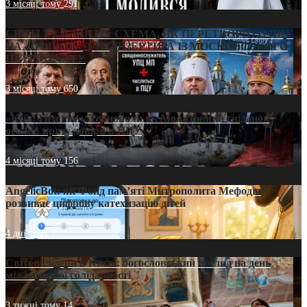
3 місяці тому
291
СВЯТІ УХИЛЯНТИ: СХЕМА, ЯК ПЕРЕТВОРИТИ ПЦУ
НА «ОФШОР» ДЛЯ ДЕЗЕРТИРА ІЗ МОСКОВСЬКОГО
ПАТРІАРХАТУ
3 місяці тому
650
«Кейс Тихона» у Тернополі: як Молитовний сніданок
оголив кризу довіри в ПЦУ
4 місяці тому
156
AngelicBot: як Фонд пам’яті Митрополита Мефодія
розвиває цифрову катехизацію дітей
4 дні тому
7
Світові лідери в Києві: богословський погляд на день
міжнародної солідарності
3 тижні тому
14