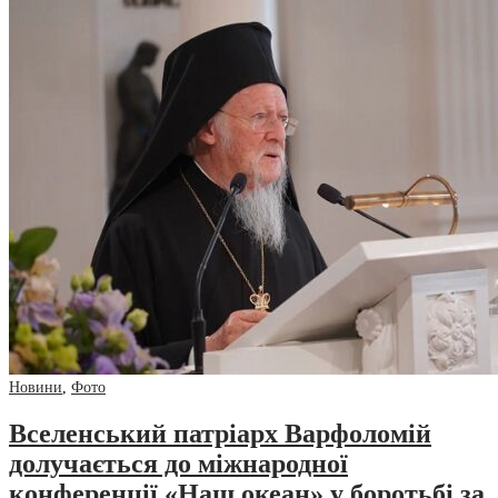
Новини
,
Фото
Вселенський патріарх Варфоломій
долучається до міжнародної
конференції «Наш океан» у боротьбі за