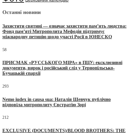
Останні новини
Захистити святині — означає захистити пам’ять людства:
Фонд пам’яті Митрополита Мефодія підтримує
міжнародну петицію щодо участі Росії в ЮНЕСКО
58
ПРИСМАК «РУССЬКОГО МІРА» в ПЦУ: ексклюзивні
документи, вирок і російський слід у Тернопільсько-
Бучацькій єпархії
293
Nemo iudex in causa sua: Наталія Шевчук публічно
відповіла митрополиту Євстратію Зорі
212
EXCLUSIVE (DOCUMENTS)/BLOOD BROTHERS: THE