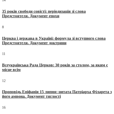
14
35 років свободи совісті: періодизація зі слова
Предстоятеля. Документ епохи
8
Церква і держава в Україні: формула зі вступного слова
Предстоятеля. Документ доктрини
11
Всеукраїнська Рада Церков: 30 років за столом, за яким є
місце всім
12
Проповідь Епіфанія 15 липня: цитата Патріарха Філарета з
його амвона. Документ тяглості
16