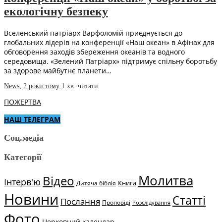
екологічну безпеку
Вселенський патріарх Варфоломій приєднується до
глобальних лідерів на конференції «Наш океан» в Афінах для
обговорення заходів збереження океанів та водного
середовища. «Зелений Патріарх» підтримує спільну боротьбу
за здорове майбутнє планети…
News
,
2 роки тому
1 хв.
читати
ПОЖЕРТВА
НАШ ТЕЛЕГРАМ
Соц.медіа
Категорії
Молитва
Відео
Інтерв'ю
Книга
Дитяча біблія
Новини
Статті
Послання
Проповіді
Розслідування
Фото
Церковний календар