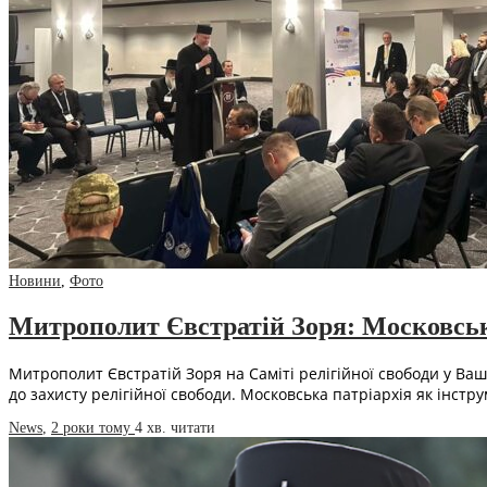
Новини
,
Фото
Митрополит Євстратій Зоря: Московськ
Митрополит Євстратій Зоря на Саміті релігійної свободи у Ваш
до захисту релігійної свободи. Московська патріархія як інстр
News
,
2 роки тому
4 хв.
читати