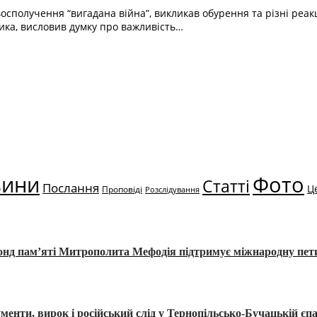
сполучення “вигадана війна”, викликав обурення та різні реакц
ика, висловив думку про важливість…
вини
Фото
Статті
Послання
Ц
Проповіді
Розслідування
Фонд пам’яті Митрополита Мефодія підтримує міжнародну пе
, вирок і російський слід у Тернопільсько-Бучацькій єпа