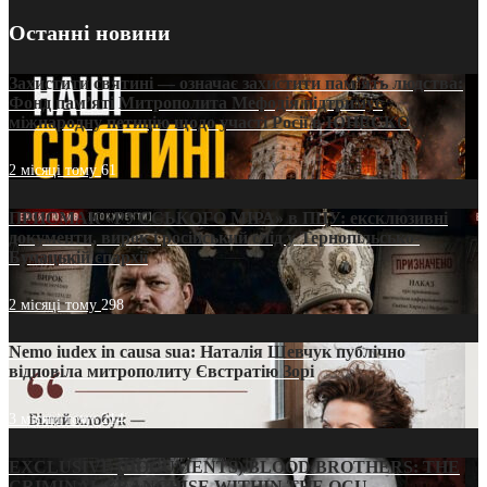
Останні новини
Захистити святині — означає захистити пам’ять людства:
Фонд пам’яті Митрополита Мефодія підтримує
міжнародну петицію щодо участі Росії в ЮНЕСКО
2 місяці тому
61
ПРИСМАК «РУССЬКОГО МІРА» в ПЦУ: ексклюзивні
документи, вирок і російський слід у Тернопільсько-
Бучацькій єпархії
2 місяці тому
298
Nemo iudex in causa sua: Наталія Шевчук публічно
відповіла митрополиту Євстратію Зорі
3 місяці тому
214
EXCLUSIVE (DOCUMENTS)/BLOOD BROTHERS: THE
CRIMINAL FRANCHISE WITHIN THE OCU