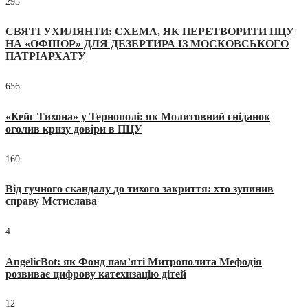
295
СВЯТІ УХИЛЯНТИ: СХЕМА, ЯК ПЕРЕТВОРИТИ ПЦУ
НА «ОФШОР» ДЛЯ ДЕЗЕРТИРА ІЗ МОСКОВСЬКОГО
ПАТРІАРХАТУ
656
«Кейс Тихона» у Тернополі: як Молитовний сніданок
оголив кризу довіри в ПЦУ
160
Від гучного скандалу до тихого закриття: хто зупинив
справу Мстислава
4
AngelicBot: як Фонд пам’яті Митрополита Мефодія
розвиває цифрову катехизацію дітей
12