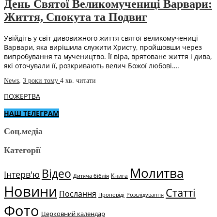
День Святої Великомучениці Варвари:
Життя, Спокута та Подвиг
Увійдіть у світ дивовижного життя святої великомучениці
Варвари, яка вирішила служити Христу, пройшовши через
випробування та мучеництво. Її віра, врятоване життя і дива,
які оточували її, розкривають велич Божої любові….
News
,
3 роки тому
4 хв.
читати
ПОЖЕРТВА
НАШ ТЕЛЕГРАМ
Соц.медіа
Категорії
Молитва
Відео
Інтерв'ю
Книга
Дитяча біблія
Новини
Статті
Послання
Проповіді
Розслідування
Фото
Церковний календар