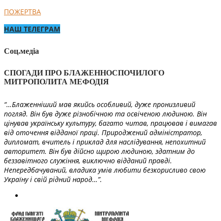
ПОЖЕРТВА
НАШ ТЕЛЕГРАМ
Соц.медіа
СПОГАДИ ПРО БЛАЖЕННОСПОЧИЛОГО
МИТРОПОЛИТА МЕФОДІЯ
“…Блаженніший мав якийсь особливий, дуже пронизливий
погляд. Він був дуже різнобічною та освіченою людиною. Він
цінував українську культуру, багато читав, працював і вимагав
від оточення відданої праці. Природжений адміністратор,
дипломат, вчитель і приклад для наслідування, непохитний
авторитет. Він був дійсно щирою людиною, здатним до
беззавітного служіння, виключно відданий правді.
Непередбачуваний, владика умів любити безкорисливо свою
Україну і свій рідний народ…”.