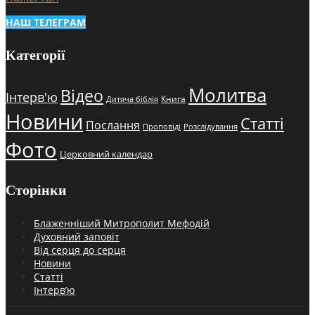
НАШ ТЕЛЕГРАМ
Категорії
Молитва
Відео
Інтерв'ю
Книга
Дитяча біблія
Новини
Статті
Послання
Проповіді
Розслідування
Фото
Церковний календар
Сторінки
Блаженніший Митрополит Мефодій
Духовний заповіт
Від серця до серця
Новини
Статті
Інтерв’ю