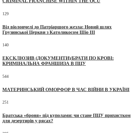
CRIMINAL FRANCHISE WITHIN THE OCU
129
Від віолончелі до Патріаршого жезла: Новий шлях
Грузинської Церкви з Католикосом Шіо III
140
ЕКСКЛЮЗИВ (ДОКУМЕНТИ)/БРАТИ ПО КРОВІ:
КРИМІНАЛЬНА ФРАНШИЗА В ПЦУ
544
МАТЕРИНСЬКИЙ ОМОРФОР В ЧАС ВІЙНИ В УКРАЇНІ
251
Братська «броня» під куполами: чи стане ПЦУ прихистком
для дезертирів у рясах?