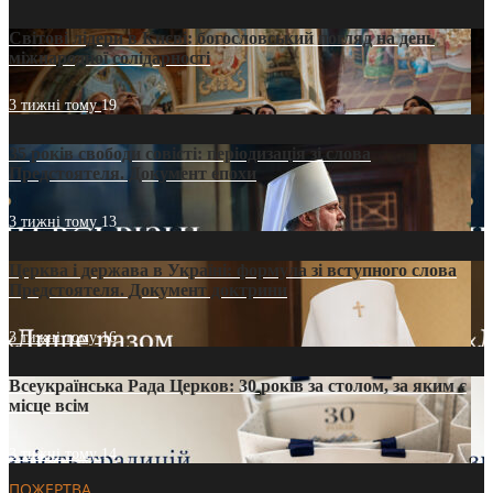
Світові лідери в Києві: богословський погляд на день
міжнародної солідарності
3 тижні тому
19
35 років свободи совісті: періодизація зі слова
Предстоятеля. Документ епохи
3 тижні тому
13
Церква і держава в Україні: формула зі вступного слова
Предстоятеля. Документ доктрини
3 тижні тому
16
Всеукраїнська Рада Церков: 30 років за столом, за яким є
місце всім
3 тижні тому
14
ПОЖЕРТВА