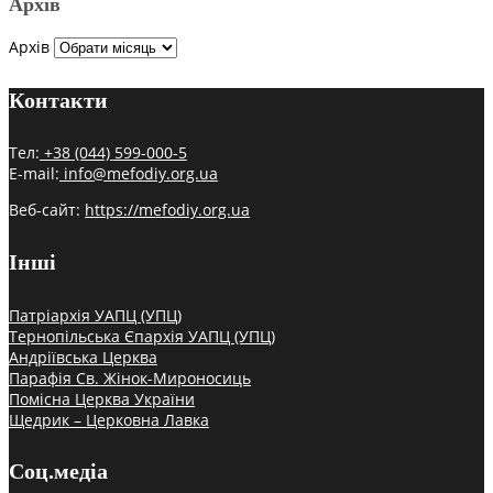
Архів
Архів
Контакти
Тел:
+38 (044) 599-000-5
E-mail:
info@mefodiy.org.ua
Веб-сайт:
https://mefodiy.org.ua
Інші
Патріархія УАПЦ (УПЦ)
Тернопільська Єпархія УАПЦ (УПЦ)
Андріївська Церква
Парафія Св. Жінок-Мироносиць
Помісна Церква України
Щедрик – Церковна Лавка
Соц.медіа