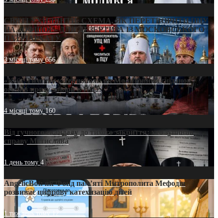
СВЯТІ УХИЛЯНТИ: СХЕМА, ЯК ПЕРЕТВОРИТИ ПЦУ
НА «ОФШОР» ДЛЯ ДЕЗЕРТИРА ІЗ МОСКОВСЬКОГО
ПАТРІАРХАТУ
3 місяці тому
656
«Кейс Тихона» у Тернополі: як Молитовний сніданок
оголив кризу довіри в ПЦУ
4 місяці тому
160
Від гучного скандалу до тихого закриття: хто зупинив
справу Мстислава
1 день тому
4
AngelicBot: як Фонд пам’яті Митрополита Мефодія
розвиває цифрову катехизацію дітей
1 тиждень тому
12