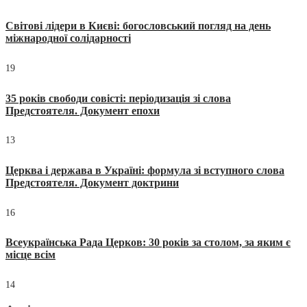
Світові лідери в Києві: богословський погляд на день
міжнародної солідарності
19
35 років свободи совісті: періодизація зі слова
Предстоятеля. Документ епохи
13
Церква і держава в Україні: формула зі вступного слова
Предстоятеля. Документ доктрини
16
Всеукраїнська Рада Церков: 30 років за столом, за яким є
місце всім
14