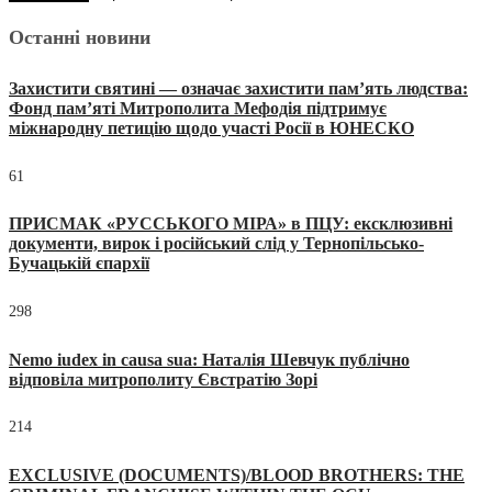
Останні новини
Захистити святині — означає захистити пам’ять людства:
Фонд пам’яті Митрополита Мефодія підтримує
міжнародну петицію щодо участі Росії в ЮНЕСКО
61
ПРИСМАК «РУССЬКОГО МІРА» в ПЦУ: ексклюзивні
документи, вирок і російський слід у Тернопільсько-
Бучацькій єпархії
298
Nemo iudex in causa sua: Наталія Шевчук публічно
відповіла митрополиту Євстратію Зорі
214
EXCLUSIVE (DOCUMENTS)/BLOOD BROTHERS: THE