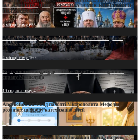
НА «ОФШОР» ДЛЯ ДЕЗЕРТИРА ІЗ МОСКОВСЬКОГО
ПАТРІАРХАТУ
3 місяці тому
655
«Кейс Тихона» у Тернополі: як Молитовний сніданок
оголив кризу довіри в ПЦУ
4 місяці тому
160
Від гучного скандалу до тихого закриття: хто зупинив
справу Мстислава
19 години тому
4
AngelicBot: як Фонд пам’яті Митрополита Мефодія
розвиває цифрову катехизацію дітей
7 днів тому
12
Світові лідери в Києві: богословський погляд на день