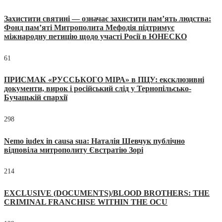
Захистити святині — означає захистити пам’ять людства:
Фонд пам’яті Митрополита Мефодія підтримує
міжнародну петицію щодо участі Росії в ЮНЕСКО
61
ПРИСМАК «РУССЬКОГО МІРА» в ПЦУ: ексклюзивні
документи, вирок і російський слід у Тернопільсько-
Бучацькій єпархії
298
Nemo iudex in causa sua: Наталія Шевчук публічно
відповіла митрополиту Євстратію Зорі
214
EXCLUSIVE (DOCUMENTS)/BLOOD BROTHERS: THE
CRIMINAL FRANCHISE WITHIN THE OCU