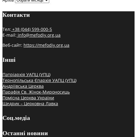
Контакти
Тел:
+38 (044) 599-000-5
E-mail:
info@mefodiy.org.ua
Веб-сайт:
https://mefodiy.org.ua
Інші
Патріархія УАПЦ (УПЦ)
Тернопільська Єпархія УАПЦ (УПЦ)
Андріївська Церква
Парафія Св. Жінок-Мироносиць
Помісна Церква України
Щедрик – Церковна Лавка
Соц.медіа
Останні новини