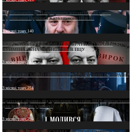
Від віолончелі до Патріаршого жезла: Новий шлях
Грузинської Церкви з Католикосом Шіо III
3 місяці тому
140
ЕКСКЛЮЗИВ (ДОКУМЕНТИ)/БРАТИ ПО КРОВІ:
КРИМІНАЛЬНА ФРАНШИЗА В ПЦУ
3 місяці тому
544
МАТЕРИНСЬКИЙ ОМОРФОР В ЧАС ВІЙНИ В УКРАЇНІ
3 місяці тому
251
Братська «броня» під куполами: чи стане ПЦУ прихистком
для дезертирів у рясах?
3 місяці тому
294
СВЯТІ УХИЛЯНТИ: СХЕМА, ЯК ПЕРЕТВОРИТИ ПЦУ