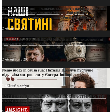
Захистити святині — означає захистити пам’ять людства:
Фонд пам’яті Митрополита Мефодія підтримує
міжнародну петицію щодо участі Росії в ЮНЕСКО
2 місяці тому
61
ПРИСМАК «РУССЬКОГО МІРА» в ПЦУ: ексклюзивні
документи, вирок і російський слід у Тернопільсько-
Бучацькій єпархії
2 місяці тому
298
Nemo iudex in causa sua: Наталія Шевчук публічно
відповіла митрополиту Євстратію Зорі
3 місяці тому
214
EXCLUSIVE (DOCUMENTS)/BLOOD BROTHERS: THE
CRIMINAL FRANCHISE WITHIN THE OCU
3 місяці тому
129