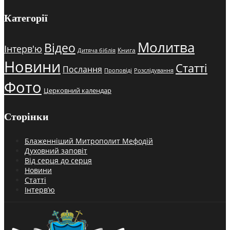
Категорії
Молитва
Відео
Інтерв'ю
Книга
Дитяча біблія
Новини
Статті
Послання
Проповіді
Розслідування
Фото
Церковний календар
Сторінки
Блаженніший Митрополит Мефодій
Духовний заповіт
Від серця до серця
Новини
Статті
Інтерв’ю