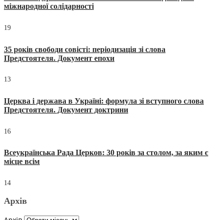
міжнародної солідарності
19
35 років свободи совісті: періодизація зі слова
Предстоятеля. Документ епохи
13
Церква і держава в Україні: формула зі вступного слова
Предстоятеля. Документ доктрини
16
Всеукраїнська Рада Церков: 30 років за столом, за яким є
місце всім
14
Архів
Архів