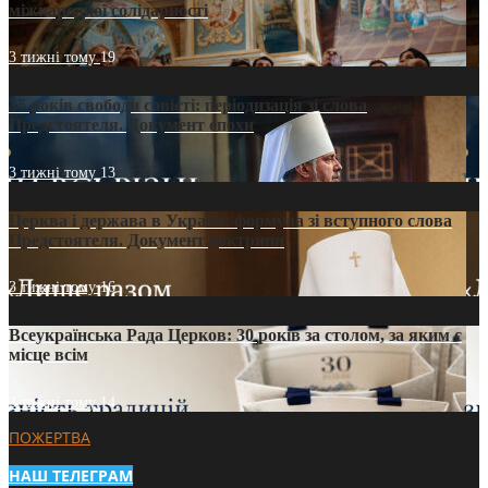
міжнародної солідарності
3 тижні тому
19
35 років свободи совісті: періодизація зі слова
Предстоятеля. Документ епохи
3 тижні тому
13
Церква і держава в Україні: формула зі вступного слова
Предстоятеля. Документ доктрини
3 тижні тому
16
Всеукраїнська Рада Церков: 30 років за столом, за яким є
місце всім
3 тижні тому
14
ПОЖЕРТВА
НАШ ТЕЛЕГРАМ