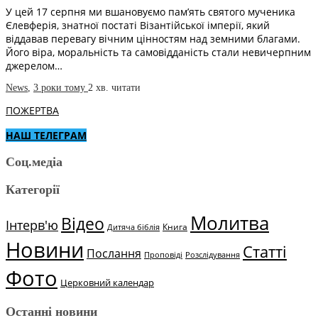
У цей 17 серпня ми вшановуємо пам’ять святого мученика
Єлевферія, знатної постаті Візантійської імперії, який
віддавав перевагу вічним цінностям над земними благами.
Його віра, моральність та самовідданість стали невичерпним
джерелом…
News
,
3 роки тому
2 хв.
читати
ПОЖЕРТВА
НАШ ТЕЛЕГРАМ
Соц.медіа
Категорії
Молитва
Відео
Інтерв'ю
Книга
Дитяча біблія
Новини
Статті
Послання
Проповіді
Розслідування
Фото
Церковний календар
Останні новини