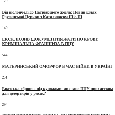
129
Від віолончелі до Патріаршого жезла: Новий шлях
Грузинської Церкви з Католикосом Шіо III
140
ЕКСКЛЮЗИВ (ДОКУМЕНТИ)/БРАТИ ПО КРОВІ:
КРИМІНАЛЬНА ФРАНШИЗА В ПЦУ
544
МАТЕРИНСЬКИЙ ОМОРФОР В ЧАС ВІЙНИ В УКРАЇНІ
251
Братська «броня» під куполами: чи стане ПЦУ прихистком
для дезертирів у рясах?
294