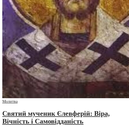
Молитва
Святий мученик Єлевферій: Віра,
Вічність і Самовідданість