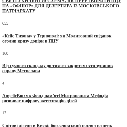
СВЯТІ УХИЛЯНТИ: СХЕМА, ЯК ПЕРЕТВОРИТИ ПЦУ
НА «ОФШОР» ДЛЯ ДЕЗЕРТИРА ІЗ МОСКОВСЬКОГО
ПАТРІАРХАТУ
655
«Кейс Тихона» у Тернополі: як Молитовний сніданок
оголив кризу довіри в ПЦУ
160
Від гучного скандалу до тихого закриття: хто зупинив
справу Мстислава
4
AngelicBot: як Фонд пам’яті Митрополита Мефодія
розвиває цифрову катехизацію дітей
12
Світові лідери в Києві: богословський погляд на день