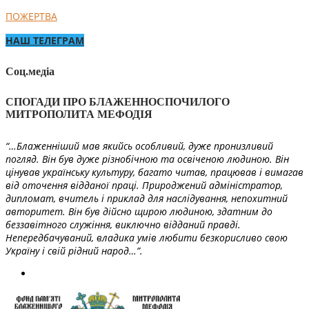
ПОЖЕРТВА
НАШ ТЕЛЕГРАМ
Соц.медіа
СПОГАДИ ПРО БЛАЖЕННОСПОЧИЛОГО
МИТРОПОЛИТА МЕФОДІЯ
“…Блаженніший мав якийсь особливий, дуже пронизливий
погляд. Він був дуже різнобічною та освіченою людиною. Він
цінував українську культуру, багато читав, працював і вимагав
від оточення відданої праці. Природжений адміністратор,
дипломат, вчитель і приклад для наслідування, непохитний
авторитет. Він був дійсно щирою людиною, здатним до
беззавітного служіння, виключно відданий правді.
Непередбачуваний, владика умів любити безкорисливо свою
Україну і свій рідний народ…”.