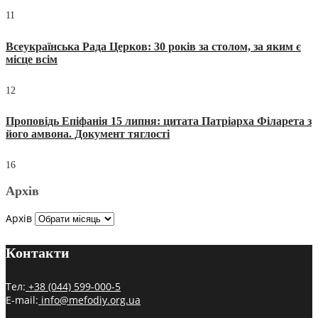
11
Всеукраїнська Рада Церков: 30 років за столом, за яким є
місце всім
12
Проповідь Епіфанія 15 липня: цитата Патріарха Філарета з
його амвона. Документ тяглості
16
Архів
Архів
Контакти
Тел:
+38 (044) 599-000-5
E-mail:
info@mefodiy.org.ua