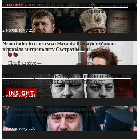
ПРИСМАК «РУССЬКОГО МІРА» в ПЦУ: ексклюзивні
документи, вирок і російський слід у Тернопільсько-
Бучацькій єпархії
2 місяці тому
293
Nemo iudex in causa sua: Наталія Шевчук публічно
відповіла митрополиту Євстратію Зорі
3 місяці тому
211
EXCLUSIVE (DOCUMENTS)/BLOOD BROTHERS: THE
CRIMINAL FRANCHISE WITHIN THE OCU
3 місяці тому
124
Від віолончелі до Патріаршого жезла: Новий шлях
Грузинської Церкви з Католикосом Шіо III
3 місяці тому
138