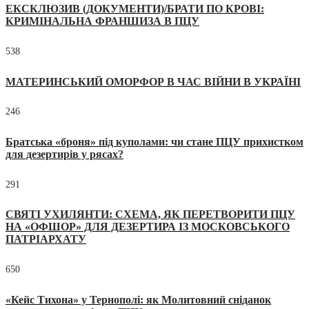
ЕКСКЛЮЗИВ (ДОКУМЕНТИ)/БРАТИ ПО КРОВІ:
КРИМІНАЛЬНА ФРАНШИЗА В ПЦУ
538
МАТЕРИНСЬКИЙ ОМОРФОР В ЧАС ВІЙНИ В УКРАЇНІ
246
Братська «броня» під куполами: чи стане ПЦУ прихистком
для дезертирів у рясах?
291
СВЯТІ УХИЛЯНТИ: СХЕМА, ЯК ПЕРЕТВОРИТИ ПЦУ
НА «ОФШОР» ДЛЯ ДЕЗЕРТИРА ІЗ МОСКОВСЬКОГО
ПАТРІАРХАТУ
650
«Кейс Тихона» у Тернополі: як Молитовний сніданок