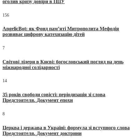
оголив кризу довіри в ПЦУ
156
AngelicBot: як Фонд пам’яті Митрополита Мефодія
розвиває цифрову катехизацію дітей
7
Світові лідери в Києві: богословський погляд на день
міжнародної солідарності
14
35 років свободи совісті: періодизація зі слова
Предстоятеля. Документ епохи
8
Церква і держава в Україні: формула зі вступного слова
Предстоятеля. Документ доктрини