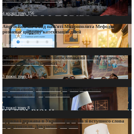
оголив кризу довіри в ПЦУ
4 місяці тому
156
AngelicBot: як Фонд пам’яті Митрополита Мефодія
розвиває цифрову катехизацію дітей
4 дні тому
7
Світові лідери в Києві: богословський погляд на день
міжнародної солідарності
3 тижні тому
14
35 років свободи совісті: періодизація зі слова
Предстоятеля. Документ епохи
3 тижні тому
8
Церква і держава в Україні: формула зі вступного слова
Предстоятеля. Документ доктрини