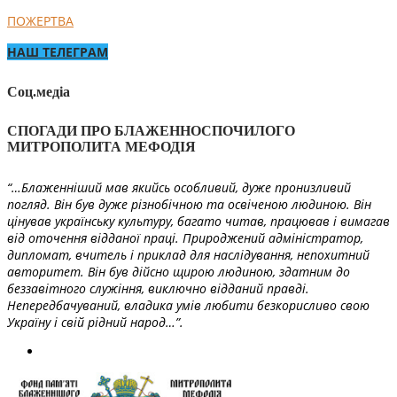
ПОЖЕРТВА
НАШ ТЕЛЕГРАМ
Соц.медіа
СПОГАДИ ПРО БЛАЖЕННОСПОЧИЛОГО
МИТРОПОЛИТА МЕФОДІЯ
“…Блаженніший мав якийсь особливий, дуже пронизливий
погляд. Він був дуже різнобічною та освіченою людиною. Він
цінував українську культуру, багато читав, працював і вимагав
від оточення відданої праці. Природжений адміністратор,
дипломат, вчитель і приклад для наслідування, непохитний
авторитет. Він був дійсно щирою людиною, здатним до
беззавітного служіння, виключно відданий правді.
Непередбачуваний, владика умів любити безкорисливо свою
Україну і свій рідний народ…”.