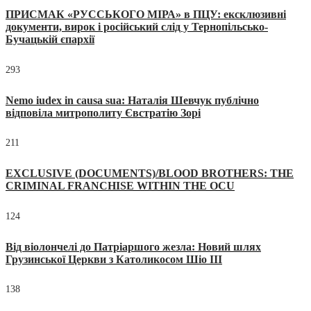
ПРИСМАК «РУССЬКОГО МІРА» в ПЦУ: ексклюзивні
документи, вирок і російський слід у Тернопільсько-
Бучацькій єпархії
293
Nemo iudex in causa sua: Наталія Шевчук публічно
відповіла митрополиту Євстратію Зорі
211
EXCLUSIVE (DOCUMENTS)/BLOOD BROTHERS: THE
CRIMINAL FRANCHISE WITHIN THE OCU
124
Від віолончелі до Патріаршого жезла: Новий шлях
Грузинської Церкви з Католикосом Шіо III
138