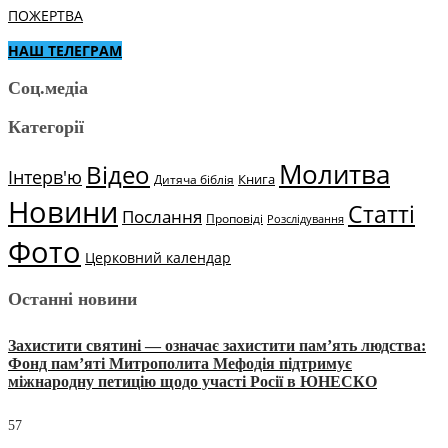
ПОЖЕРТВА
НАШ ТЕЛЕГРАМ
Соц.медіа
Категорії
Молитва
Відео
Інтерв'ю
Книга
Дитяча біблія
Новини
Статті
Послання
Проповіді
Розслідування
Фото
Церковний календар
Останні новини
Захистити святині — означає захистити пам’ять людства:
Фонд пам’яті Митрополита Мефодія підтримує
міжнародну петицію щодо участі Росії в ЮНЕСКО
57