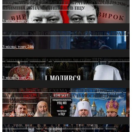
ЕКСКЛЮЗИВ (ДОКУМЕНТИ)/БРАТИ ПО КРОВІ:
КРИМІНАЛЬНА ФРАНШИЗА В ПЦУ
3 місяці тому
538
МАТЕРИНСЬКИЙ ОМОРФОР В ЧАС ВІЙНИ В УКРАЇНІ
3 місяці тому
246
Братська «броня» під куполами: чи стане ПЦУ прихистком
для дезертирів у рясах?
3 місяці тому
291
СВЯТІ УХИЛЯНТИ: СХЕМА, ЯК ПЕРЕТВОРИТИ ПЦУ
НА «ОФШОР» ДЛЯ ДЕЗЕРТИРА ІЗ МОСКОВСЬКОГО
ПАТРІАРХАТУ
3 місяці тому
650
«Кейс Тихона» у Тернополі: як Молитовний сніданок