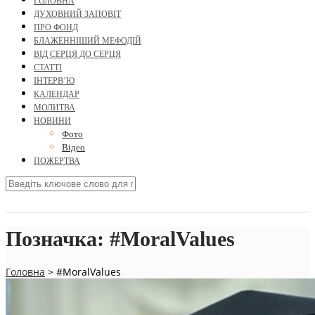
ГОЛОВНА
ДУХОВНИЙ ЗАПОВІТ
ПРО ФОНД
БЛАЖЕННІШИЙ МЕФОДІЙ
ВІД СЕРЦЯ ДО СЕРЦЯ
СТАТТІ
ІНТЕРВ’Ю
КАЛЕНДАР
МОЛИТВА
НОВИНИ
Фото
Відео
ПОЖЕРТВА
Позначка:
#MoralValues
Головна
>
#MoralValues