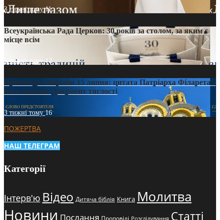
3 тижні тому
11
Всеукраїнська Рада Церков: 30 років за столом, за яким є
місце всім
3 тижні тому
12
Проповідь Епіфанія 15 липня: цитата Патріарха Філарета з
його амвона. Документ тяглості
3 тижні тому
16
ПОЖЕРТВА
НАШ ТЕЛЕГРАМ
Категорії
Молитва
Відео
Інтерв'ю
Книга
Дитяча біблія
Новини
Статті
Послання
Проповіді
Розслідування