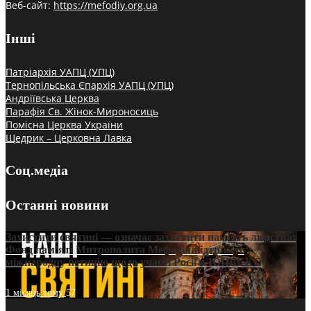
Веб-сайт:
https://mefodiy.org.ua
Інші
Патріархія УАПЦ (УПЦ)
Тернопільська Єпархія УАПЦ (УПЦ)
Андріївська Церква
Парафія Св. Жінок-Мироносиць
Помісна Церква України
Щедрик – Церковна Лавка
Соц.медіа
Останні новини
Захистити святині — означає захистити пам’ять людства:
Фонд пам’яті Митрополита Мефодія підтримує
міжнародну петицію щодо участі Росії в ЮНЕСКО
1 місяць тому
57