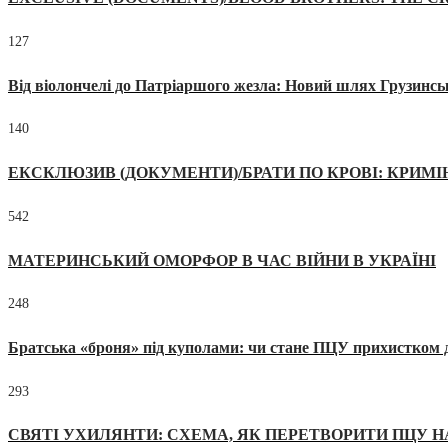
127
Від віолончелі до Патріаршого жезла: Новий шлях Грузинсь
140
ЕКСКЛЮЗИВ (ДОКУМЕНТИ)/БРАТИ ПО КРОВІ: КРИМ
542
МАТЕРИНСЬКИЙ ОМОРФОР В ЧАС ВІЙНИ В УКРАЇНІ
248
Братська «броня» під куполами: чи стане ПЦУ прихистком д
293
СВЯТІ УХИЛЯНТИ: СХЕМА, ЯК ПЕРЕТВОРИТИ ПЦУ Н