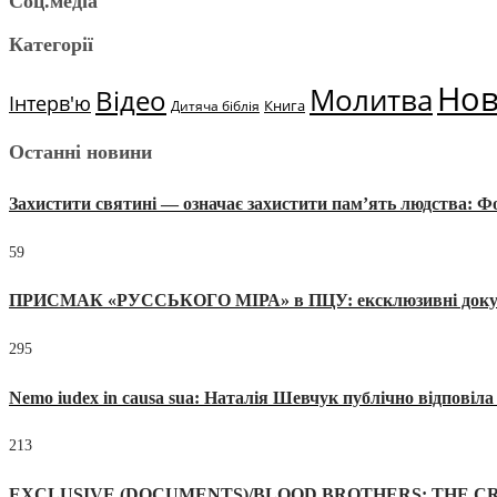
Соц.медіа
Категорії
Но
Молитва
Відео
Інтерв'ю
Книга
Дитяча біблія
Останні новини
Захистити святині — означає захистити пам’ять людства: 
59
ПРИСМАК «РУССЬКОГО МІРА» в ПЦУ: ексклюзивні документи
295
Nemo iudex in causa sua: Наталія Шевчук публічно відповіл
213
EXCLUSIVE (DOCUMENTS)/BLOOD BROTHERS: THE CR