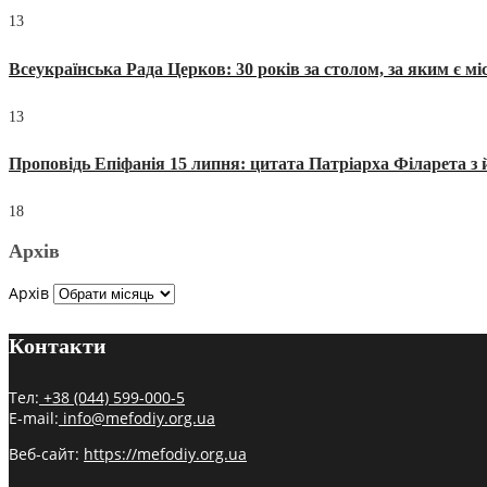
13
Всеукраїнська Рада Церков: 30 років за столом, за яким є мі
13
Проповідь Епіфанія 15 липня: цитата Патріарха Філарета з 
18
Архів
Архів
Контакти
Тел:
+38 (044) 599-000-5
E-mail:
info@mefodiy.org.ua
Веб-сайт:
https://mefodiy.org.ua