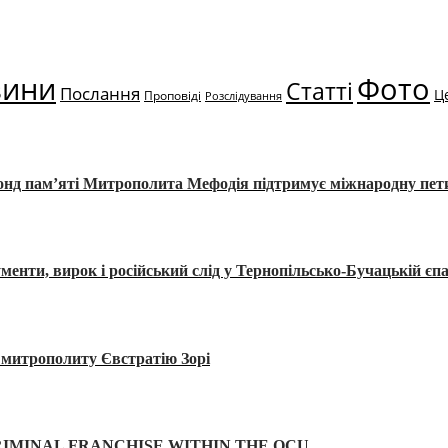
вини
Фото
Статті
Послання
Ц
Проповіді
Розслідування
Фонд пам’яті Митрополита Мефодія підтримує міжнародну пе
, вирок і російський слід у Тернопільсько-Бучацькій єпа
а митрополиту Євстратію Зорі
IMINAL FRANCHISE WITHIN THE OCU