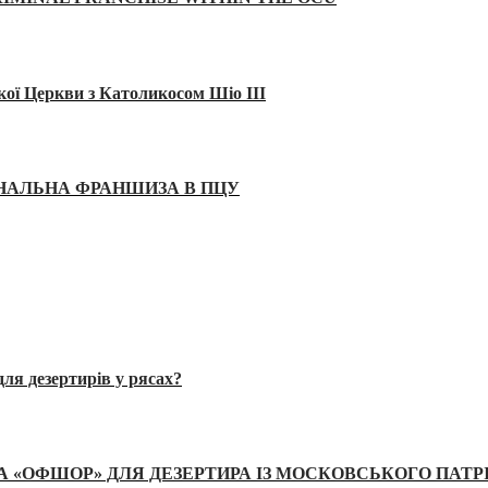
кої Церкви з Католикосом Шіо III
ІНАЛЬНА ФРАНШИЗА В ПЦУ
ля дезертирів у рясах?
А «ОФШОР» ДЛЯ ДЕЗЕРТИРА ІЗ МОСКОВСЬКОГО ПАТР