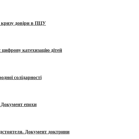
 кризу довіри в ПЦУ
 цифрову катехизацію дітей
одної солідарності
я. Документ епохи
редстоятеля. Документ доктрини