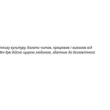
їнську культуру, багато читав, працював і вимагав від
Він був дійсно щирою людиною, здатним до беззавітного