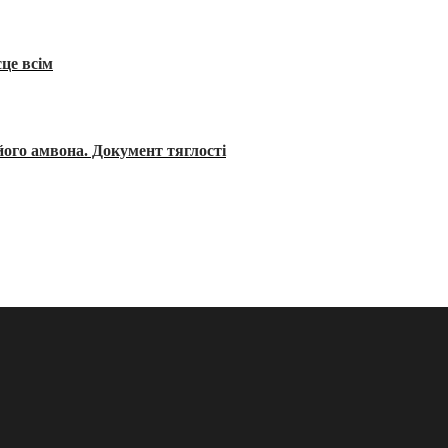
сце всім
його амвона. Документ тяглості