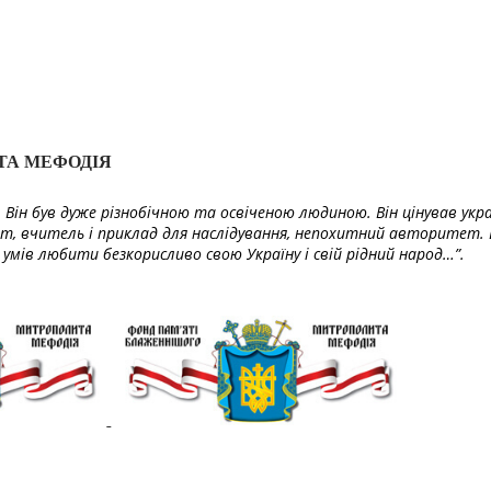
ТА МЕФОДІЯ
Він був дуже різнобічною та освіченою людиною. Він цінував укра
т, вчитель і приклад для наслідування, непохитний авторитет. 
умів любити безкорисливо свою Україну і свій рідний народ…”.