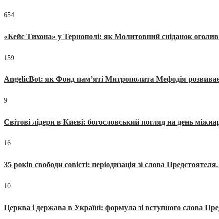
654
«Кейс Тихона» у Тернополі: як Молитовний сніданок оголив
159
AngelicBot: як Фонд пам’яті Митрополита Мефодія розвиває
9
Світові лідери в Києві: богословський погляд на день міжнар
16
35 років свободи совісті: періодизація зі слова Предстоятел
10
Церква і держава в Україні: формула зі вступного слова П