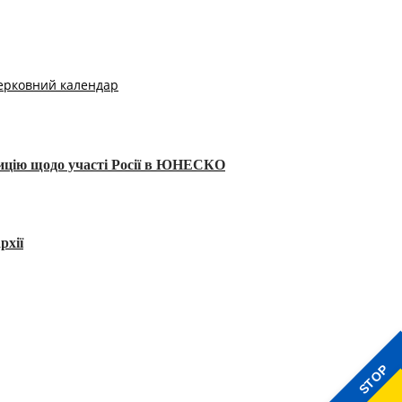
ерковний календар
тицію щодо участі Росії в ЮНЕСКО
рхії
STOP