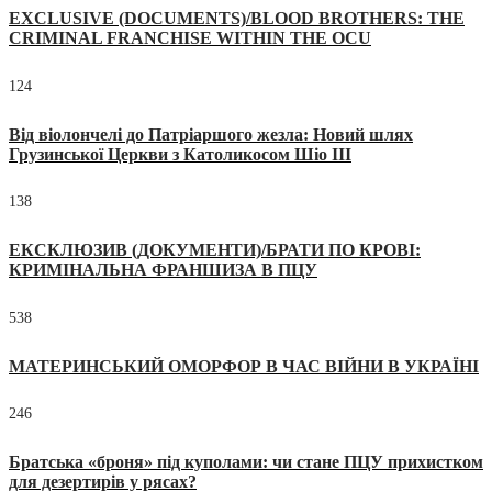
EXCLUSIVE (DOCUMENTS)/BLOOD BROTHERS: THE
CRIMINAL FRANCHISE WITHIN THE OCU
124
Від віолончелі до Патріаршого жезла: Новий шлях
Грузинської Церкви з Католикосом Шіо III
138
ЕКСКЛЮЗИВ (ДОКУМЕНТИ)/БРАТИ ПО КРОВІ:
КРИМІНАЛЬНА ФРАНШИЗА В ПЦУ
538
МАТЕРИНСЬКИЙ ОМОРФОР В ЧАС ВІЙНИ В УКРАЇНІ
246
Братська «броня» під куполами: чи стане ПЦУ прихистком
для дезертирів у рясах?