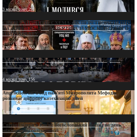
3 місяці тому
291
СВЯТІ УХИЛЯНТИ: СХЕМА, ЯК ПЕРЕТВОРИТИ ПЦУ
НА «ОФШОР» ДЛЯ ДЕЗЕРТИРА ІЗ МОСКОВСЬКОГО
ПАТРІАРХАТУ
3 місяці тому
650
«Кейс Тихона» у Тернополі: як Молитовний сніданок
оголив кризу довіри в ПЦУ
4 місяці тому
156
AngelicBot: як Фонд пам’яті Митрополита Мефодія
розвиває цифрову катехизацію дітей
4 дні тому
7
Світові лідери в Києві: богословський погляд на день
міжнародної солідарності