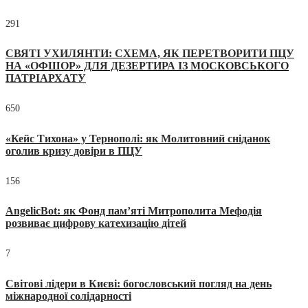
291
СВЯТІ УХИЛЯНТИ: СХЕМА, ЯК ПЕРЕТВОРИТИ ПЦУ
НА «ОФШОР» ДЛЯ ДЕЗЕРТИРА ІЗ МОСКОВСЬКОГО
ПАТРІАРХАТУ
650
«Кейс Тихона» у Тернополі: як Молитовний сніданок
оголив кризу довіри в ПЦУ
156
AngelicBot: як Фонд пам’яті Митрополита Мефодія
розвиває цифрову катехизацію дітей
7
Світові лідери в Києві: богословський погляд на день
міжнародної солідарності