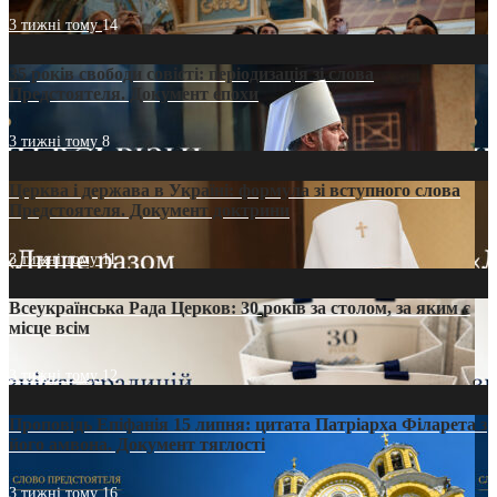
3 тижні тому
14
35 років свободи совісті: періодизація зі слова
Предстоятеля. Документ епохи
3 тижні тому
8
Церква і держава в Україні: формула зі вступного слова
Предстоятеля. Документ доктрини
3 тижні тому
11
Всеукраїнська Рада Церков: 30 років за столом, за яким є
місце всім
3 тижні тому
12
Проповідь Епіфанія 15 липня: цитата Патріарха Філарета з
його амвона. Документ тяглості
3 тижні тому
16