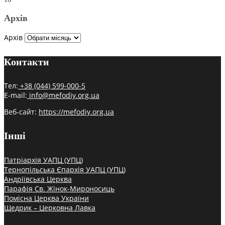
Архів
Архів
Контакти
Тел:
+38 (044) 599-000-5
E-mail:
info@mefodiy.org.ua
Веб-сайт:
https://mefodiy.org.ua
Інші
Патріархія УАПЦ (УПЦ)
Тернопільська Єпархія УАПЦ (УПЦ)
Андріївська Церква
Парафія Св. Жінок-Мироносиць
Помісна Церква України
Щедрик – Церковна Лавка