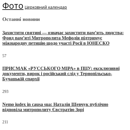
Фото
Церковний календар
Останні новини
Захистити святині — означає захистити пам’ять людства:
Фонд пам’яті Митрополита Мефодія підтримує
міжнародну петицію щодо участі Росії в ЮНЕСКО
57
ПРИСМАК «РУССЬКОГО МІРА» в ПЦУ: ексклюзивні
документи, вирок і російський слід у Тернопільсько-
Бучацькій єпархії
293
Nemo iudex in causa sua: Наталія Шевчук публічно
відповіла митрополиту Євстратію Зорі
211