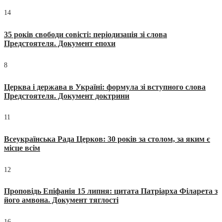
14
35 років свободи совісті: періодизація зі слова
Предстоятеля. Документ епохи
8
Церква і держава в Україні: формула зі вступного слова
Предстоятеля. Документ доктрини
11
Всеукраїнська Рада Церков: 30 років за столом, за яким є
місце всім
12
Проповідь Епіфанія 15 липня: цитата Патріарха Філарета з
його амвона. Документ тяглості
16