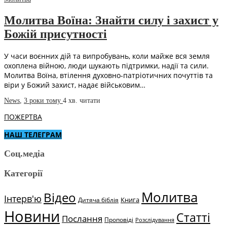
Молитва Воїна: Знайти силу і захист у
Божій присутності
У часи воєнних дій та випробувань, коли майже вся земля
охоплена війною, люди шукають підтримки, надії та сили.
Молитва Воїна, втілення духовно-патріотичних почуттів та
віри у Божий захист, надає військовим…
News
,
3 роки тому
4 хв.
читати
ПОЖЕРТВА
НАШ ТЕЛЕГРАМ
Соц.медіа
Категорії
Молитва
Відео
Інтерв'ю
Книга
Дитяча біблія
Новини
Статті
Послання
Проповіді
Розслідування