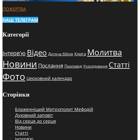
ПОЖЕРТВА
НАШ ТЕЛЕГРАМ
Категорії
Молитва
Відео
Інтерв'ю
Книга
Дитяча біблія
Новини
Статті
Послання
Проповіді
Розслідування
Фото
Церковний календар
Сторінки
Блаженніший Митрополит Мефодій
Духовний заповіт
Від серця до серця
Новини
Статті
Інтерв’ю