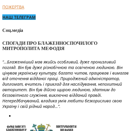
ПОЖЕРТВА
НАШ ТЕЛЕГРАМ
Соц.медіа
СПОГАДИ ПРО БЛАЖЕННОСПОЧИЛОГО
МИТРОПОЛИТА МЕФОДІЯ
“…Блаженніший мав якийсь особливий, дуже пронизливий
погляд. Він був дуже різнобічною та освіченою людиною. Він
цінував українську культуру, багато читав, працював і вимагав
від оточення відданої праці. Природжений адміністратор,
дипломат, вчитель і приклад для наслідування, непохитний
авторитет. Він був дійсно щирою людиною, здатним до
беззавітного служіння, виключно відданий правді.
Непередбачуваний, владика умів любити безкорисливо свою
Україну і свій рідний народ…”.