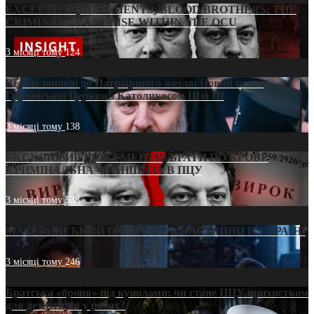
EXCLUSIVE (DOCUMENTS)/BLOOD BROTHERS: THE
CRIMINAL FRANCHISE WITHIN THE OCU
3 місяці тому
124
Від віолончелі до Патріаршого жезла: Новий шлях
Грузинської Церкви з Католикосом Шіо III
3 місяці тому
138
ЕКСКЛЮЗИВ (ДОКУМЕНТИ)/БРАТИ ПО КРОВІ:
КРИМІНАЛЬНА ФРАНШИЗА В ПЦУ
3 місяці тому
538
МАТЕРИНСЬКИЙ ОМОРФОР В ЧАС ВІЙНИ В УКРАЇНІ
3 місяці тому
246
Братська «броня» під куполами: чи стане ПЦУ прихистком
для дезертирів у рясах?