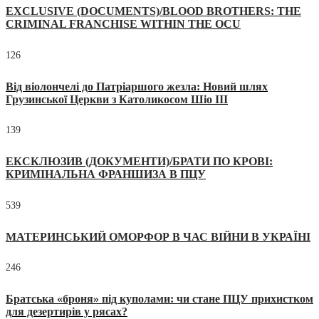
EXCLUSIVE (DOCUMENTS)/BLOOD BROTHERS: THE
CRIMINAL FRANCHISE WITHIN THE OCU
126
Від віолончелі до Патріаршого жезла: Новий шлях
Грузинської Церкви з Католикосом Шіо III
139
ЕКСКЛЮЗИВ (ДОКУМЕНТИ)/БРАТИ ПО КРОВІ:
КРИМІНАЛЬНА ФРАНШИЗА В ПЦУ
539
МАТЕРИНСЬКИЙ ОМОРФОР В ЧАС ВІЙНИ В УКРАЇНІ
246
Братська «броня» під куполами: чи стане ПЦУ прихистком
для дезертирів у рясах?