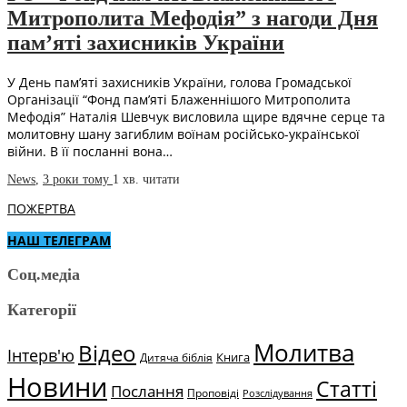
Митрополита Мефодія” з нагоди Дня
пам’яті захисників України
У День пам’яті захисників України, голова Громадської
Організації “Фонд пам’яті Блаженнішого Митрополита
Мефодія” Наталія Шевчук висловила щире вдячне серце та
молитовну шану загиблим воїнам російсько-української
війни. В її посланні вона…
News
,
3 роки тому
1 хв.
читати
ПОЖЕРТВА
НАШ ТЕЛЕГРАМ
Соц.медіа
Категорії
Молитва
Відео
Інтерв'ю
Книга
Дитяча біблія
Новини
Статті
Послання
Проповіді
Розслідування