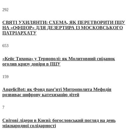
292
СВЯТІ УХИЛЯНТИ: СХЕМА, ЯК ПЕРЕТВОРИТИ ПЦУ
НА «ОФШОР» ДЛЯ ДЕЗЕРТИРА ІЗ МОСКОВСЬКОГО
ПАТРІАРХАТУ
653
«Кейс Тихона» у Тернополі: як Молитовний сніданок
оголив кризу довіри в ПЦУ
159
AngelicBot: як Фонд пам’яті Митрополита Мефодія
розвиває цифрову катехизацію дітей
7
Світові лідери в Києві: богословський погляд на день
міжнародної солідарності