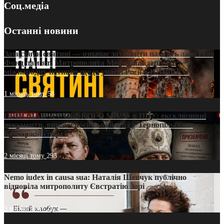
Соц.медіа
Останні новини
Захистити святині — означає захистити пам’ять людства:
Фонд пам’яті Митрополита Мефодія підтримує
міжнародну петицію щодо участі Росії в ЮНЕСКО
1 місяць тому
58
ПРИСМАК «РУССЬКОГО МІРА» в ПЦУ: ексклюзивні
документи, вирок і російський слід у Тернопільсько-
Бучацькій єпархії
2 місяці тому
293
Nemo iudex in causa sua: Наталія Шевчук публічно
відповіла митрополиту Євстратію Зорі
3 місяці тому
212