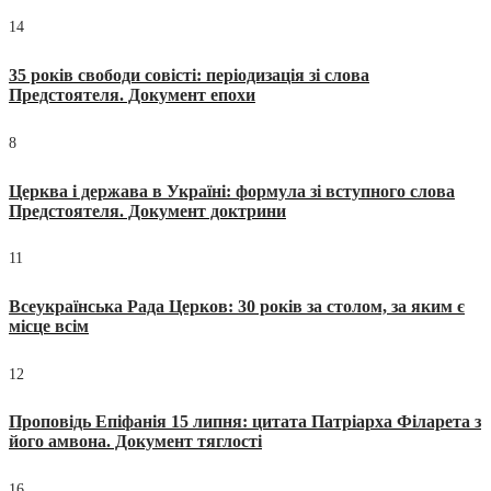
14
35 років свободи совісті: періодизація зі слова
Предстоятеля. Документ епохи
8
Церква і держава в Україні: формула зі вступного слова
Предстоятеля. Документ доктрини
11
Всеукраїнська Рада Церков: 30 років за столом, за яким є
місце всім
12
Проповідь Епіфанія 15 липня: цитата Патріарха Філарета з
його амвона. Документ тяглості
16