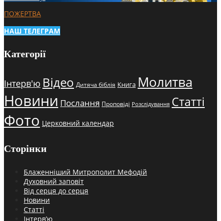
ПОЖЕРТВА
НАШ ТЕЛЕГРАМ
Категорії
Молитва
Відео
Інтерв'ю
Книга
Дитяча біблія
Новини
Статті
Послання
Проповіді
Розслідування
Фото
Церковний календар
Сторінки
Блаженніший Митрополит Мефодій
Духовний заповіт
Від серця до серця
Новини
Статті
Інтерв’ю