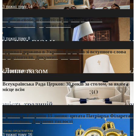
3 тижні тому
14
35 років свободи совісті: періодизація зі слова
Предстоятеля. Документ епохи
3 тижні тому
8
Церква і держава в Україні: формула зі вступного слова
Предстоятеля. Документ доктрини
3 тижні тому
11
Всеукраїнська Рада Церков: 30 років за столом, за яким є
місце всім
3 тижні тому
12
Проповідь Епіфанія 15 липня: цитата Патріарха Філарета з
його амвона. Документ тяглості
3 тижні тому
16