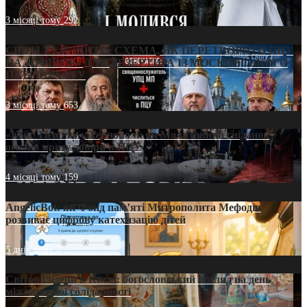
3 місяці тому
292
СВЯТІ УХИЛЯНТИ: СХЕМА, ЯК ПЕРЕТВОРИТИ ПЦУ
НА «ОФШОР» ДЛЯ ДЕЗЕРТИРА ІЗ МОСКОВСЬКОГО
ПАТРІАРХАТУ
3 місяці тому
653
«Кейс Тихона» у Тернополі: як Молитовний сніданок
оголив кризу довіри в ПЦУ
4 місяці тому
159
AngelicBot: як Фонд пам’яті Митрополита Мефодія
розвиває цифрову катехизацію дітей
5 днів тому
7
Світові лідери в Києві: богословський погляд на день
міжнародної солідарності