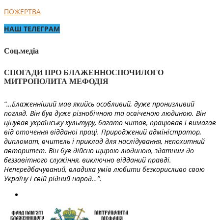
ПОЖЕРТВА
НАШ ТЕЛЕГРАМ
Соц.медіа
СПОГАДИ ПРО БЛАЖЕННОСПОЧИЛОГО
МИТРОПОЛИТА МЕФОДІЯ
“…Блаженніший мав якийсь особливий, дуже пронизливий
погляд. Він був дуже різнобічною та освіченою людиною. Він
цінував українську культуру, багато читав, працював і вимагав
від оточення відданої праці. Природжений адміністратор,
дипломат, вчитель і приклад для наслідування, непохитний
авторитет. Він був дійсно щирою людиною, здатним до
беззавітного служіння, виключно відданий правді.
Непередбачуваний, владика умів любити безкорисливо свою
Україну і свій рідний народ…”.