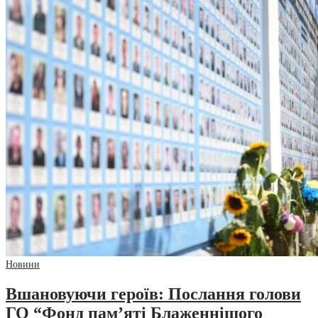
Новини
Вшановуючи героїв: Послання голови
ГО “Фонд пам’яті Блаженнішого