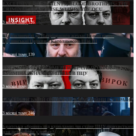
EXCLUSIVE (DOCUMENTS)/BLOOD BROTHERS: THE
CRIMINAL FRANCHISE WITHIN THE OCU
3 місяці тому
126
Від віолончелі до Патріаршого жезла: Новий шлях
Грузинської Церкви з Католикосом Шіо III
3 місяці тому
139
ЕКСКЛЮЗИВ (ДОКУМЕНТИ)/БРАТИ ПО КРОВІ:
КРИМІНАЛЬНА ФРАНШИЗА В ПЦУ
3 місяці тому
539
МАТЕРИНСЬКИЙ ОМОРФОР В ЧАС ВІЙНИ В УКРАЇНІ
3 місяці тому
246
Братська «броня» під куполами: чи стане ПЦУ прихистком
для дезертирів у рясах?