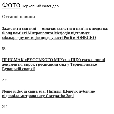
Фото
Церковний календар
Останні новини
Захистити святині — означає захистити пам’ять людства:
Фонд пам’яті Митрополита Мефодія підтримує
міжнародну петицію щодо участі Росії в ЮНЕСКО
58
ПРИСМАК «РУССЬКОГО МІРА» в ПЦУ: ексклюзивні
документи, вирок і російський слід у Тернопільсько-
Бучацькій єпархії
293
Nemo iudex in causa sua: Наталія Шевчук публічно
відповіла митрополиту Євстратію Зорі
212