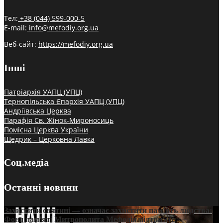
Тел:
+38 (044) 599-000-5
E-mail:
info@mefodiy.org.ua
Веб-сайт:
https://mefodiy.org.ua
Інші
Патріархія УАПЦ (УПЦ)
Тернопільська Єпархія УАПЦ (УПЦ)
Андріївська Церква
Парафія Св. Жінок-Мироносиць
Помісна Церква України
Щедрик – Церковна Лавка
Соц.медіа
Останні новини
Захистити святині — означає захистити пам’ять людства:
Фонд пам’яті Митрополита Мефодія підтримує