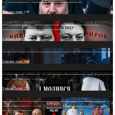
Грузинської Церкви з Католикосом Шіо III
3 місяці тому
139
ЕКСКЛЮЗИВ (ДОКУМЕНТИ)/БРАТИ ПО КРОВІ:
КРИМІНАЛЬНА ФРАНШИЗА В ПЦУ
3 місяці тому
539
МАТЕРИНСЬКИЙ ОМОРФОР В ЧАС ВІЙНИ В УКРАЇНІ
3 місяці тому
248
Братська «броня» під куполами: чи стане ПЦУ прихистком
для дезертирів у рясах?
3 місяці тому
292
СВЯТІ УХИЛЯНТИ: СХЕМА, ЯК ПЕРЕТВОРИТИ ПЦУ
НА «ОФШОР» ДЛЯ ДЕЗЕРТИРА ІЗ МОСКОВСЬКОГО
ПАТРІАРХАТУ