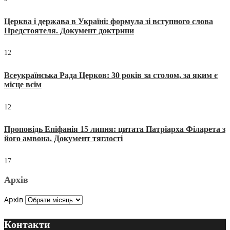
Церква і держава в Україні: формула зі вступного слова
Предстоятеля. Документ доктрини
12
Всеукраїнська Рада Церков: 30 років за столом, за яким є
місце всім
12
Проповідь Епіфанія 15 липня: цитата Патріарха Філарета з
його амвона. Документ тяглості
17
Архів
Архів
Контакти