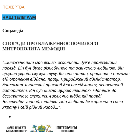
ПОЖЕРТВА
НАШ ТЕЛЕГРАМ
Соц.медіа
СПОГАДИ ПРО БЛАЖЕННОСПОЧИЛОГО
МИТРОПОЛИТА МЕФОДІЯ
“…Блаженніший мав якийсь особливий, дуже пронизливий
погляд. Він був дуже різнобічною та освіченою людиною. Він
цінував українську культуру, багато читав, працював і вимагав
від оточення відданої праці. Природжений адміністратор,
дипломат, вчитель і приклад для наслідування, непохитний
авторитет. Він був дійсно щирою людиною, здатним до
беззавітного служіння, виключно відданий правді.
Непередбачуваний, владика умів любити безкорисливо свою
Україну і свій рідний народ…”.