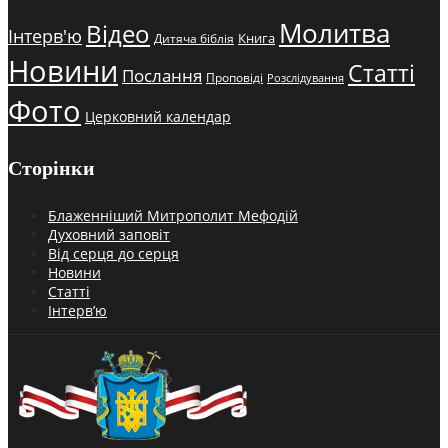
Молитва
Відео
Інтерв'ю
Книга
Дитяча біблія
Новини
Статті
Послання
Проповіді
Розслідування
Фото
Церковний календар
Сторінки
Блаженніший Митрополит Мефодій
Духовний заповіт
Від серця до серця
Новини
Статті
Інтерв’ю