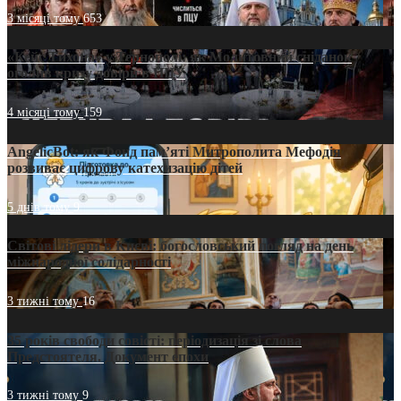
3 місяці тому
653
«Кейс Тихона» у Тернополі: як Молитовний сніданок
оголив кризу довіри в ПЦУ
4 місяці тому
159
AngelicBot: як Фонд пам’яті Митрополита Мефодія
розвиває цифрову катехизацію дітей
5 днів тому
9
Світові лідери в Києві: богословський погляд на день
міжнародної солідарності
3 тижні тому
16
35 років свободи совісті: періодизація зі слова
Предстоятеля. Документ епохи
3 тижні тому
9