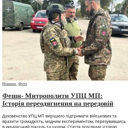
Новини
,
Фото
Фешн- Митрополити УПЦ МП:
Історія переодягнення на передовій
Духовенство УПЦ МП вирішило підтримати військових та
вразити громадкість, модним експериментом, перезувавшись
в український піксель та шолом. Стаття розглядає історію