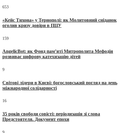
653
«Кейс Тихона» у Тернополі: як Молитовний сніданок
оголив кризу довіри в ПЦУ
159
AngelicBot: як Фонд пам’яті Митрополита Мефодія
розвиває цифрову катехизацію дітей
9
Світові лідери в Києві: богословський погляд на день
міжнародної солідарності
16
35 років свободи совісті: періодизація зі слова
Предстоятеля. Документ епохи
9