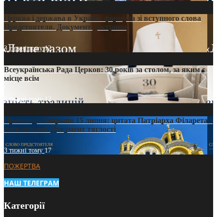
Церква і держава в Україні: формула зі вступного слова
Предстоятеля. Документ доктрини
3 тижні тому
12
Всеукраїнська Рада Церков: 30 років за столом, за яким є
місце всім
3 тижні тому
12
Проповідь Епіфанія 15 липня: цитата Патріарха Філарета з
його амвона. Документ тяглості
3 тижні тому
17
ПОЖЕРТВА
НАШ ТЕЛЕГРАМ
Категорії