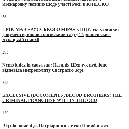
міжнародну петицію щодо участі Росії в ЮНЕСКО
58
ПРИСМАК «РУССЬКОГО МІРА» в ПЦУ: ексклюзивні
документи, вирок і російський слід у Тернопільсько-
Бучацькій єпархії
293
Nemo iudex in causa sua: Наталія Шевчук публічно
відповіла митрополиту Євстратію Зорі
213
EXCLUSIVE (DOCUMENTS)/BLOOD BROTHERS: THE
CRIMINAL FRANCHISE WITHIN THE OCU
126
Від віолончелі до Патріаршого жезла: Новий шлях