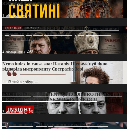
міжнародну петицію щодо участі Росії в ЮНЕСКО
1 місяць тому
58
ПРИСМАК «РУССЬКОГО МІРА» в ПЦУ: ексклюзивні
документи, вирок і російський слід у Тернопільсько-
Бучацькій єпархії
2 місяці тому
293
Nemo iudex in causa sua: Наталія Шевчук публічно
відповіла митрополиту Євстратію Зорі
3 місяці тому
213
EXCLUSIVE (DOCUMENTS)/BLOOD BROTHERS: THE
CRIMINAL FRANCHISE WITHIN THE OCU
3 місяці тому
126
Від віолончелі до Патріаршого жезла: Новий шлях