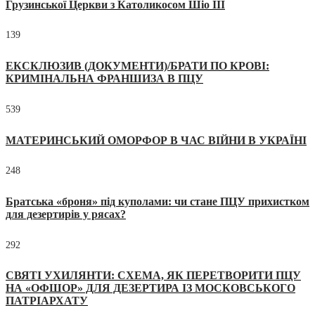
Грузинської Церкви з Католикосом Шіо III
139
ЕКСКЛЮЗИВ (ДОКУМЕНТИ)/БРАТИ ПО КРОВІ:
КРИМІНАЛЬНА ФРАНШИЗА В ПЦУ
539
МАТЕРИНСЬКИЙ ОМОРФОР В ЧАС ВІЙНИ В УКРАЇНІ
248
Братська «броня» під куполами: чи стане ПЦУ прихистком
для дезертирів у рясах?
292
СВЯТІ УХИЛЯНТИ: СХЕМА, ЯК ПЕРЕТВОРИТИ ПЦУ
НА «ОФШОР» ДЛЯ ДЕЗЕРТИРА ІЗ МОСКОВСЬКОГО
ПАТРІАРХАТУ