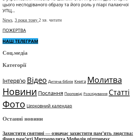
цього несподіваного образу та його роль у піарі палаючої
УПЦ…
News
,
3 роки тому
2 хв.
читати
ПОЖЕРТВА
НАШ ТЕЛЕГРАМ
Соц.медіа
Категорії
Молитва
Відео
Інтерв'ю
Книга
Дитяча біблія
Новини
Статті
Послання
Проповіді
Розслідування
Фото
Церковний календар
Останні новини
Захистити святині — означає захистити пам’ять людства:
Фонд пам’яті Митрополита Мефодія підтримує