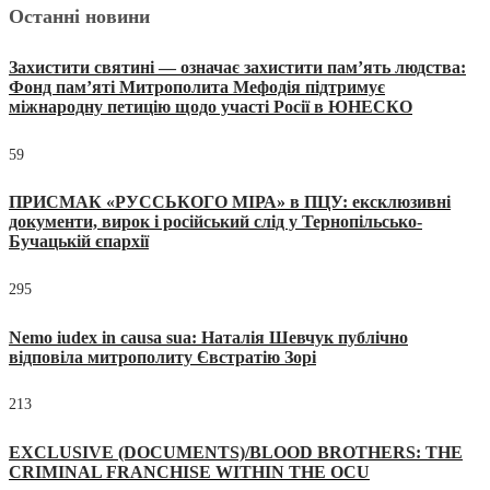
Останні новини
Захистити святині — означає захистити пам’ять людства:
Фонд пам’яті Митрополита Мефодія підтримує
міжнародну петицію щодо участі Росії в ЮНЕСКО
59
ПРИСМАК «РУССЬКОГО МІРА» в ПЦУ: ексклюзивні
документи, вирок і російський слід у Тернопільсько-
Бучацькій єпархії
295
Nemo iudex in causa sua: Наталія Шевчук публічно
відповіла митрополиту Євстратію Зорі
213
EXCLUSIVE (DOCUMENTS)/BLOOD BROTHERS: THE
CRIMINAL FRANCHISE WITHIN THE OCU