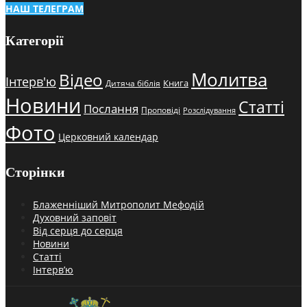
НАШ ТЕЛЕГРАМ
Категорії
Молитва
Відео
Інтерв'ю
Книга
Дитяча біблія
Новини
Статті
Послання
Проповіді
Розслідування
Фото
Церковний календар
Сторінки
Блаженніший Митрополит Мефодій
Духовний заповіт
Від серця до серця
Новини
Статті
Інтерв’ю