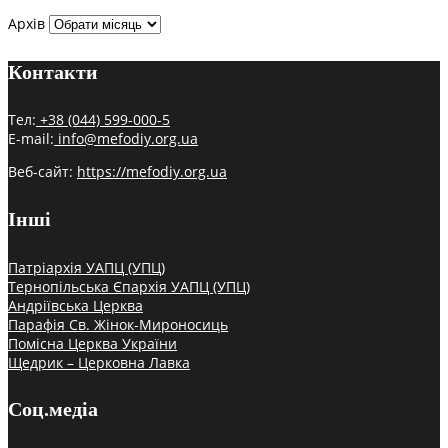
Архів
Контакти
Тел:
+38 (044) 599-000-5
E-mail:
info@mefodiy.org.ua
Веб-сайт:
https://mefodiy.org.ua
Інші
Патріархія УАПЦ (УПЦ)
Тернопільська Єпархія УАПЦ (УПЦ)
Андріївська Церква
Парафія Св. Жінок-Мироносиць
Помісна Церква України
Щедрик – Церковна Лавка
Соц.медіа