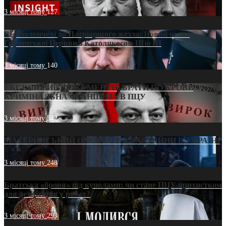
3 місяці тому
127
Від віолончелі до Патріаршого жезла: Новий шлях
Грузинської Церкви з Католикосом Шіо III
3 місяці тому
140
ЕКСКЛЮЗИВ (ДОКУМЕНТИ)/БРАТИ ПО КРОВІ:
КРИМІНАЛЬНА ФРАНШИЗА В ПЦУ
3 місяці тому
542
МАТЕРИНСЬКИЙ ОМОРФОР В ЧАС ВІЙНИ В УКРАЇНІ
3 місяці тому
248
Братська «броня» під куполами: чи стане ПЦУ прихистком
для дезертирів у рясах?
3 місяці тому
293