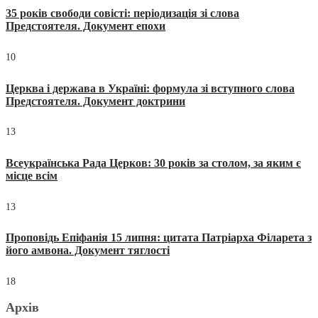
35 років свободи совісті: періодизація зі слова
Предстоятеля. Документ епохи
10
Церква і держава в Україні: формула зі вступного слова
Предстоятеля. Документ доктрини
13
Всеукраїнська Рада Церков: 30 років за столом, за яким є
місце всім
13
Проповідь Епіфанія 15 липня: цитата Патріарха Філарета з
його амвона. Документ тяглості
18
Архів