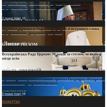
35 років свободи совісті: періодизація зі слова
Предстоятеля. Документ епохи
3 тижні тому
10
Церква і держава в Україні: формула зі вступного слова
Предстоятеля. Документ доктрини
3 тижні тому
13
Всеукраїнська Рада Церков: 30 років за столом, за яким є
місце всім
3 тижні тому
13
Проповідь Епіфанія 15 липня: цитата Патріарха Філарета з
його амвона. Документ тяглості
3 тижні тому
18
ПОЖЕРТВА