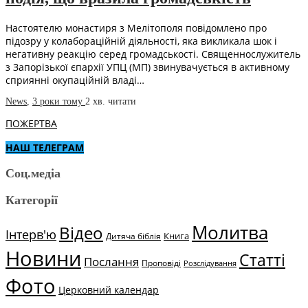
Настоятелю монастиря з Мелітополя повідомлено про
підозру у колабораційній діяльності, яка викликала шок і
негативну реакцію серед громадськості. Священнослужитель
з Запорізької єпархії УПЦ (МП) звинувачується в активному
сприянні окупаційній владі…
News
,
3 роки тому
2 хв.
читати
ПОЖЕРТВА
НАШ ТЕЛЕГРАМ
Соц.медіа
Категорії
Молитва
Відео
Інтерв'ю
Книга
Дитяча біблія
Новини
Статті
Послання
Проповіді
Розслідування
Фото
Церковний календар