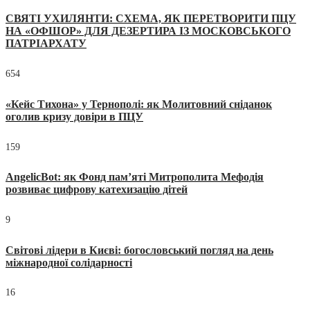
СВЯТІ УХИЛЯНТИ: СХЕМА, ЯК ПЕРЕТВОРИТИ ПЦУ
НА «ОФШОР» ДЛЯ ДЕЗЕРТИРА ІЗ МОСКОВСЬКОГО
ПАТРІАРХАТУ
654
«Кейс Тихона» у Тернополі: як Молитовний сніданок
оголив кризу довіри в ПЦУ
159
AngelicBot: як Фонд пам’яті Митрополита Мефодія
розвиває цифрову катехизацію дітей
9
Світові лідери в Києві: богословський погляд на день
міжнародної солідарності
16