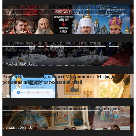
СВЯТІ УХИЛЯНТИ: СХЕМА, ЯК ПЕРЕТВОРИТИ ПЦУ
НА «ОФШОР» ДЛЯ ДЕЗЕРТИРА ІЗ МОСКОВСЬКОГО
ПАТРІАРХАТУ
3 місяці тому
654
«Кейс Тихона» у Тернополі: як Молитовний сніданок
оголив кризу довіри в ПЦУ
4 місяці тому
159
AngelicBot: як Фонд пам’яті Митрополита Мефодія
розвиває цифрову катехизацію дітей
6 днів тому
9
Світові лідери в Києві: богословський погляд на день
міжнародної солідарності
3 тижні тому
16