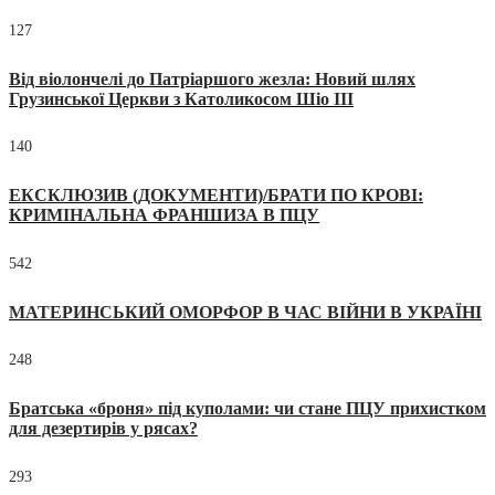
127
Від віолончелі до Патріаршого жезла: Новий шлях
Грузинської Церкви з Католикосом Шіо III
140
ЕКСКЛЮЗИВ (ДОКУМЕНТИ)/БРАТИ ПО КРОВІ:
КРИМІНАЛЬНА ФРАНШИЗА В ПЦУ
542
МАТЕРИНСЬКИЙ ОМОРФОР В ЧАС ВІЙНИ В УКРАЇНІ
248
Братська «броня» під куполами: чи стане ПЦУ прихистком
для дезертирів у рясах?
293