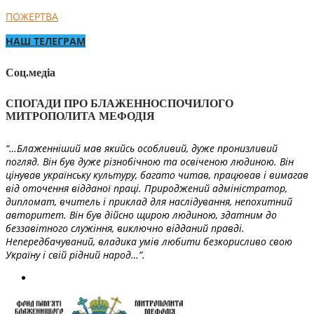
ПОЖЕРТВА
НАШ ТЕЛЕГРАМ
Соц.медіа
СПОГАДИ ПРО БЛАЖЕННОСПОЧИЛОГО
МИТРОПОЛИТА МЕФОДІЯ
“…Блаженніший мав якийсь особливий, дуже пронизливий
погляд. Він був дуже різнобічною та освіченою людиною. Він
цінував українську культуру, багато читав, працював і вимагав
від оточення відданої праці. Природжений адміністратор,
дипломат, вчитель і приклад для наслідування, непохитний
авторитет. Він був дійсно щирою людиною, здатним до
беззавітного служіння, виключно відданий правді.
Непередбачуваний, владика умів любити безкорисливо свою
Україну і свій рідний народ…”.