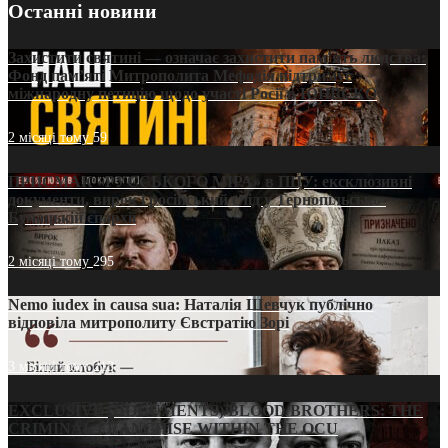
Останні новини
Захистити святині — означає захистити пам’ять людства:
Фонд пам’яті Митрополита Мефодія підтримує
міжнародну петицію щодо участі Росії в ЮНЕСКО
2 місяці тому
59
ПРИСМАК «РУССЬКОГО МІРА» в ПЦУ: ексклюзивні
документи, вирок і російський слід у Тернопільсько-
Бучацькій єпархії
2 місяці тому
295
Nemo iudex in causa sua: Наталія Шевчук публічно
відповіла митрополиту Євстратію Зорі
3 місяці тому
213
EXCLUSIVE (DOCUMENTS)/BLOOD BROTHERS: THE
CRIMINAL FRANCHISE WITHIN THE OCU