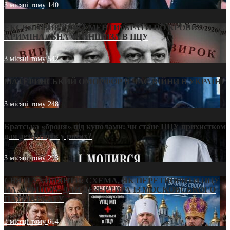
3 місяці тому
140
ЕКСКЛЮЗИВ (ДОКУМЕНТИ)/БРАТИ ПО КРОВІ:
КРИМІНАЛЬНА ФРАНШИЗА В ПЦУ
3 місяці тому
542
МАТЕРИНСЬКИЙ ОМОРФОР В ЧАС ВІЙНИ В УКРАЇНІ
3 місяці тому
248
Братська «броня» під куполами: чи стане ПЦУ прихистком
для дезертирів у рясах?
3 місяці тому
293
СВЯТІ УХИЛЯНТИ: СХЕМА, ЯК ПЕРЕТВОРИТИ ПЦУ
НА «ОФШОР» ДЛЯ ДЕЗЕРТИРА ІЗ МОСКОВСЬКОГО
ПАТРІАРХАТУ
3 місяці тому
654