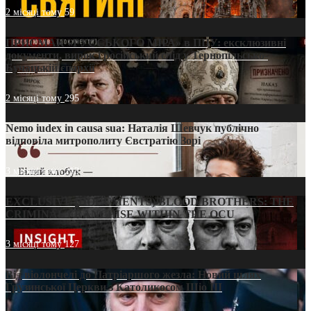
2 місяці тому
59
ПРИСМАК «РУССЬКОГО МІРА» в ПЦУ: ексклюзивні
документи, вирок і російський слід у Тернопільсько-
Бучацькій єпархії
2 місяці тому
295
Nemo iudex in causa sua: Наталія Шевчук публічно
відповіла митрополиту Євстратію Зорі
3 місяці тому
213
EXCLUSIVE (DOCUMENTS)/BLOOD BROTHERS: THE
CRIMINAL FRANCHISE WITHIN THE OCU
3 місяці тому
127
Від віолончелі до Патріаршого жезла: Новий шлях
Грузинської Церкви з Католикосом Шіо III