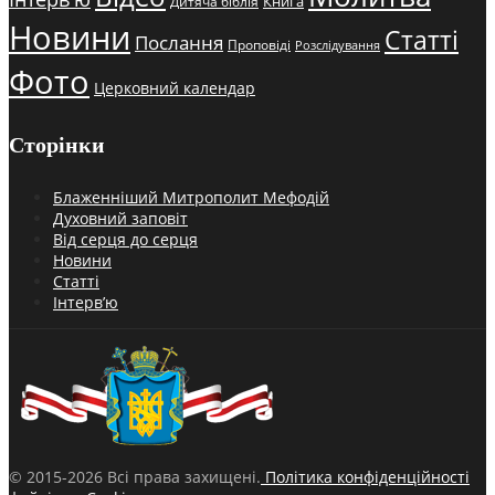
Книга
Дитяча біблія
Новини
Статті
Послання
Проповіді
Розслідування
Фото
Церковний календар
Сторінки
Блаженніший Митрополит Мефодій
Духовний заповіт
Від серця до серця
Новини
Статті
Інтерв’ю
© 2015-2026 Всі права захищені.
Політика конфіденційності