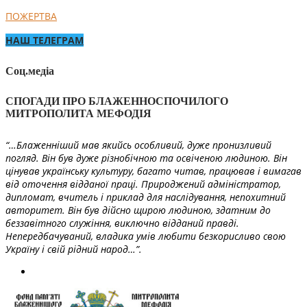
ПОЖЕРТВА
НАШ ТЕЛЕГРАМ
Соц.медіа
СПОГАДИ ПРО БЛАЖЕННОСПОЧИЛОГО
МИТРОПОЛИТА МЕФОДІЯ
“…Блаженніший мав якийсь особливий, дуже пронизливий
погляд. Він був дуже різнобічною та освіченою людиною. Він
цінував українську культуру, багато читав, працював і вимагав
від оточення відданої праці. Природжений адміністратор,
дипломат, вчитель і приклад для наслідування, непохитний
авторитет. Він був дійсно щирою людиною, здатним до
беззавітного служіння, виключно відданий правді.
Непередбачуваний, владика умів любити безкорисливо свою
Україну і свій рідний народ…”.