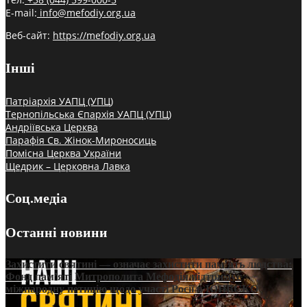
E-mail:
info@mefodiy.org.ua
Веб-сайт:
https://mefodiy.org.ua
Інші
Патріархія УАПЦ (УПЦ)
Тернопільська Єпархія УАПЦ (УПЦ)
Андріївська Церква
Парафія Св. Жінок-Мироносиць
Помісна Церква України
Щедрик – Церковна Лавка
Соц.медіа
Останні новини
Захистити святині — означає захистити пам’ять людства:
Фонд пам’яті Митрополита Мефодія підтримує
міжнародну петицію щодо участі Росії в ЮНЕСКО