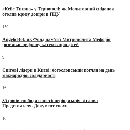
«Кейс Тихона» у Тернополі: як Молитовний сніданок
оголив кризу довіри в ПЦУ
159
AngelicBot: як Фонд пам’яті Митрополита Мефодія
розвиває цифрову катехизацію дітей
9
Світові лідери в Києві: богословський погляд на день
міжнародної солідарності
16
35 років свободи совісті: періодизація зі слова
Предстоятеля. Документ епохи
10