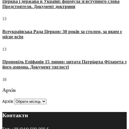
Церква і держава в Україні: формула зі вступного слова
Предстоятеля. Документ доктрини
13
Всеукраїнська Рада Церков: 30 років за столом, за яким є
місце всім
13
Проповідь Епіфанія 15 липня: цитата Патріарха Філарета з
його амвона. Документ тяглості
18
Архів
Архів
Контакти
Тел:
+38 (044) 599-000-5