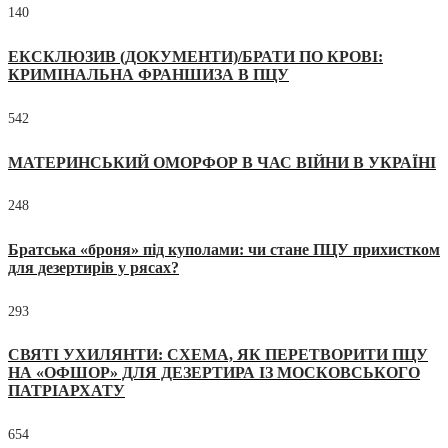
140
ЕКСКЛЮЗИВ (ДОКУМЕНТИ)/БРАТИ ПО КРОВІ:
КРИМІНАЛЬНА ФРАНШИЗА В ПЦУ
542
МАТЕРИНСЬКИЙ ОМОРФОР В ЧАС ВІЙНИ В УКРАЇНІ
248
Братська «броня» під куполами: чи стане ПЦУ прихистком
для дезертирів у рясах?
293
СВЯТІ УХИЛЯНТИ: СХЕМА, ЯК ПЕРЕТВОРИТИ ПЦУ
НА «ОФШОР» ДЛЯ ДЕЗЕРТИРА ІЗ МОСКОВСЬКОГО
ПАТРІАРХАТУ
654