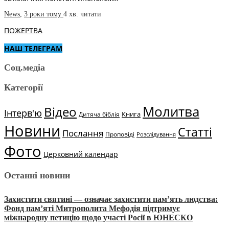
News
,
3 роки тому
4 хв.
читати
ПОЖЕРТВА
НАШ ТЕЛЕГРАМ
Соц.медіа
Категорії
Молитва
Відео
Інтерв'ю
Книга
Дитяча біблія
Новини
Статті
Послання
Проповіді
Розслідування
Фото
Церковний календар
Останні новини
Захистити святині — означає захистити пам’ять людства:
Фонд пам’яті Митрополита Мефодія підтримує
міжнародну петицію щодо участі Росії в ЮНЕСКО