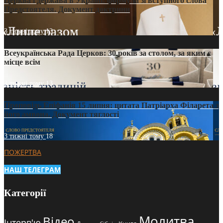
Церква і держава в Україні: формула зі вступного слова
Предстоятеля. Документ доктрини
3 тижні тому
13
Всеукраїнська Рада Церков: 30 років за столом, за яким є
місце всім
3 тижні тому
13
Проповідь Епіфанія 15 липня: цитата Патріарха Філарета з
його амвона. Документ тяглості
3 тижні тому
18
ПОЖЕРТВА
НАШ ТЕЛЕГРАМ
Категорії
Молитва
Відео
Інтерв'ю