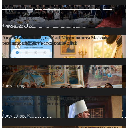
«Кейс Тихона» у Тернополі: як Молитовний сніданок
оголив кризу довіри в ПЦУ
4 місяці тому
159
AngelicBot: як Фонд пам’яті Митрополита Мефодія
розвиває цифрову катехизацію дітей
6 днів тому
9
Світові лідери в Києві: богословський погляд на день
міжнародної солідарності
3 тижні тому
16
35 років свободи совісті: періодизація зі слова
Предстоятеля. Документ епохи
3 тижні тому
10