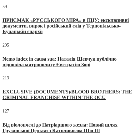
59
ПРИСМАК «РУССЬКОГО МІРА» в ПЦУ: ексклюзивні
документи, вирок і російський слід у Тернопільсько-
Бучацькій єпархії
295
Nemo iudex in causa sua: Наталія Шевчук публічно
відповіла митрополиту Євстратію Зорі
213
EXCLUSIVE (DOCUMENTS)/BLOOD BROTHERS: THE
CRIMINAL FRANCHISE WITHIN THE OCU
127
Від віолончелі до Патріаршого жезла: Новий шлях
Грузинської Церкви з Католикосом Шіо III