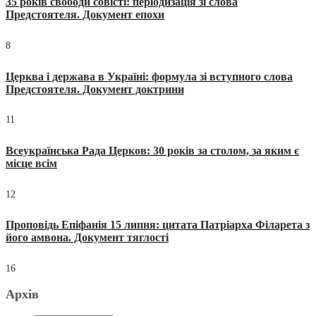
35 років свободи совісті: періодизація зі слова
Предстоятеля. Документ епохи
8
Церква і держава в Україні: формула зі вступного слова
Предстоятеля. Документ доктрини
11
Всеукраїнська Рада Церков: 30 років за столом, за яким є
місце всім
12
Проповідь Епіфанія 15 липня: цитата Патріарха Філарета з
його амвона. Документ тяглості
16
Архів