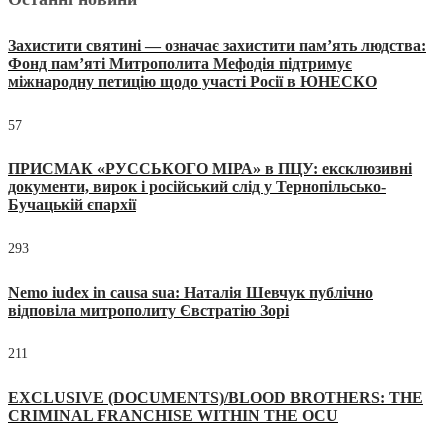
Захистити святині — означає захистити пам’ять людства:
Фонд пам’яті Митрополита Мефодія підтримує
міжнародну петицію щодо участі Росії в ЮНЕСКО
57
ПРИСМАК «РУССЬКОГО МІРА» в ПЦУ: ексклюзивні
документи, вирок і російський слід у Тернопільсько-
Бучацькій єпархії
293
Nemo iudex in causa sua: Наталія Шевчук публічно
відповіла митрополиту Євстратію Зорі
211
EXCLUSIVE (DOCUMENTS)/BLOOD BROTHERS: THE
CRIMINAL FRANCHISE WITHIN THE OCU