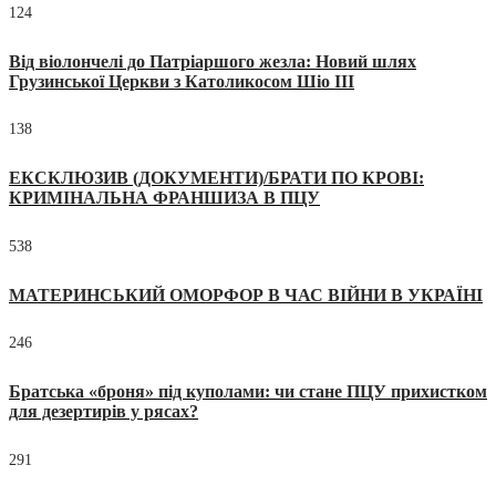
124
Від віолончелі до Патріаршого жезла: Новий шлях
Грузинської Церкви з Католикосом Шіо III
138
ЕКСКЛЮЗИВ (ДОКУМЕНТИ)/БРАТИ ПО КРОВІ:
КРИМІНАЛЬНА ФРАНШИЗА В ПЦУ
538
МАТЕРИНСЬКИЙ ОМОРФОР В ЧАС ВІЙНИ В УКРАЇНІ
246
Братська «броня» під куполами: чи стане ПЦУ прихистком
для дезертирів у рясах?
291