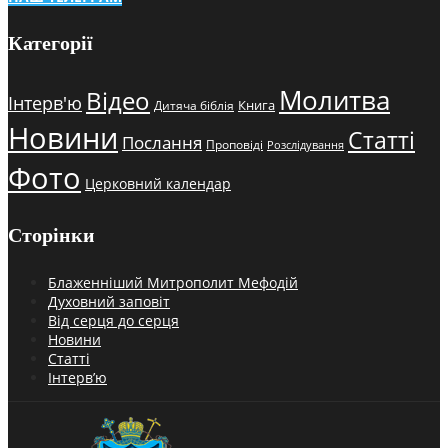
Категорії
Молитва
Відео
Інтерв'ю
Книга
Дитяча біблія
Новини
Статті
Послання
Проповіді
Розслідування
Фото
Церковний календар
Сторінки
Блаженніший Митрополит Мефодій
Духовний заповіт
Від серця до серця
Новини
Статті
Інтерв’ю