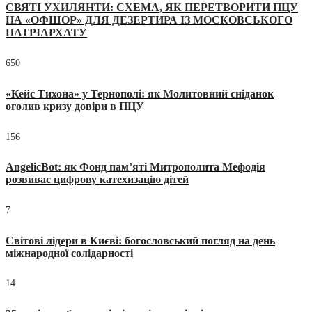
СВЯТІ УХИЛЯНТИ: СХЕМА, ЯК ПЕРЕТВОРИТИ ПЦУ
НА «ОФШОР» ДЛЯ ДЕЗЕРТИРА ІЗ МОСКОВСЬКОГО
ПАТРІАРХАТУ
650
«Кейс Тихона» у Тернополі: як Молитовний сніданок
оголив кризу довіри в ПЦУ
156
AngelicBot: як Фонд пам’яті Митрополита Мефодія
розвиває цифрову катехизацію дітей
7
Світові лідери в Києві: богословський погляд на день
міжнародної солідарності
14