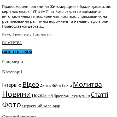
Правоохоронні органи на Житомирщині зібрали докази, що
керівник єпархії УПЦ (МП) та його секретар займалися
виготовленням та поширенням листівок, спрямованих на
розпалювання релігійної ворожнечі та ненависті до вірян
Православної церкви…
News
,
3 роки тому
1 хв.
читати
ПОЖЕРТВА
НАШ ТЕЛЕГРАМ
Соц.медіа
Категорії
Молитва
Відео
Інтерв'ю
Книга
Дитяча біблія
Новини
Статті
Послання
Проповіді
Розслідування
Фото
Церковний календар
Останні новини