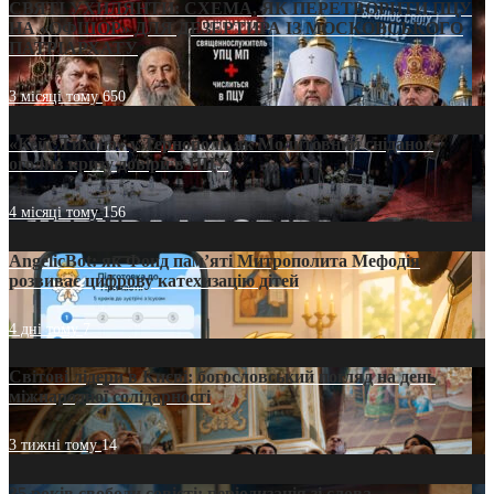
СВЯТІ УХИЛЯНТИ: СХЕМА, ЯК ПЕРЕТВОРИТИ ПЦУ
НА «ОФШОР» ДЛЯ ДЕЗЕРТИРА ІЗ МОСКОВСЬКОГО
ПАТРІАРХАТУ
3 місяці тому
650
«Кейс Тихона» у Тернополі: як Молитовний сніданок
оголив кризу довіри в ПЦУ
4 місяці тому
156
AngelicBot: як Фонд пам’яті Митрополита Мефодія
розвиває цифрову катехизацію дітей
4 дні тому
7
Світові лідери в Києві: богословський погляд на день
міжнародної солідарності
3 тижні тому
14
35 років свободи совісті: періодизація зі слова