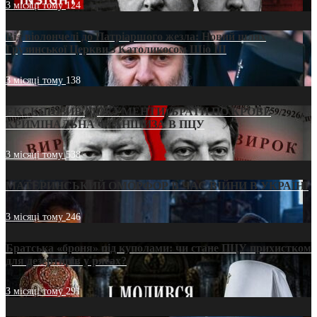
3 місяці тому
124
Від віолончелі до Патріаршого жезла: Новий шлях
Грузинської Церкви з Католикосом Шіо III
3 місяці тому
138
ЕКСКЛЮЗИВ (ДОКУМЕНТИ)/БРАТИ ПО КРОВІ:
КРИМІНАЛЬНА ФРАНШИЗА В ПЦУ
3 місяці тому
538
МАТЕРИНСЬКИЙ ОМОРФОР В ЧАС ВІЙНИ В УКРАЇНІ
3 місяці тому
246
Братська «броня» під куполами: чи стане ПЦУ прихистком
для дезертирів у рясах?
3 місяці тому
291