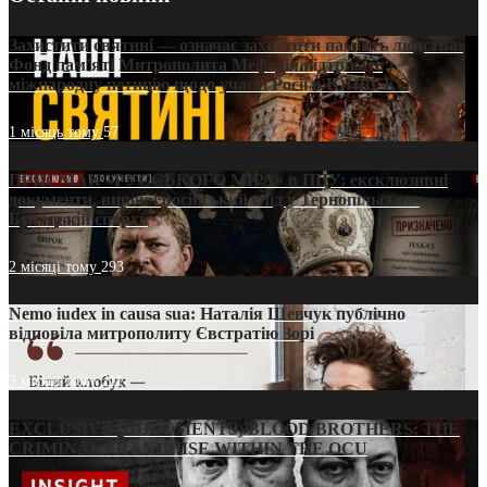
Захистити святині — означає захистити пам’ять людства:
Фонд пам’яті Митрополита Мефодія підтримує
міжнародну петицію щодо участі Росії в ЮНЕСКО
1 місяць тому
57
ПРИСМАК «РУССЬКОГО МІРА» в ПЦУ: ексклюзивні
документи, вирок і російський слід у Тернопільсько-
Бучацькій єпархії
2 місяці тому
293
Nemo iudex in causa sua: Наталія Шевчук публічно
відповіла митрополиту Євстратію Зорі
3 місяці тому
211
EXCLUSIVE (DOCUMENTS)/BLOOD BROTHERS: THE
CRIMINAL FRANCHISE WITHIN THE OCU