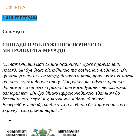
ПОЖЕРТВА
НАШ ТЕЛЕГРАМ
Соц.медіа
СПОГАДИ ПРО БЛАЖЕННОСПОЧИЛОГО
МИТРОПОЛИТА МЕФОДІЯ
“…Блаженніший мав якийсь особливий, дуже пронизливий
погляд. Він був дуже різнобічною та освіченою людиною. Він
цінував українську культуру, багато читав, працював і вимагав
від оточення відданої праці. Природжений адміністратор,
дипломат, вчитель і приклад для наслідування, непохитний
авторитет. Він був дійсно щирою людиною, здатним до
беззавітного служіння, виключно відданий правді.
Непередбачуваний, владика умів любити безкорисливо свою
Україну і свій рідний народ…”.