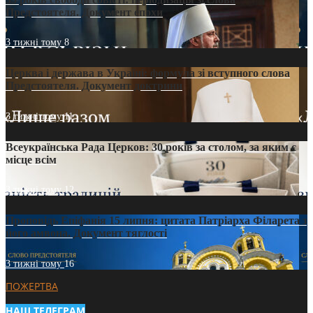
Предстоятеля. Документ епохи
3 тижні тому
8
Церква і держава в Україні: формула зі вступного слова
Предстоятеля. Документ доктрини
3 тижні тому
11
Всеукраїнська Рада Церков: 30 років за столом, за яким є
місце всім
3 тижні тому
12
Проповідь Епіфанія 15 липня: цитата Патріарха Філарета з
його амвона. Документ тяглості
3 тижні тому
16
ПОЖЕРТВА
НАШ ТЕЛЕГРАМ