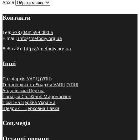
Архів
Контакти
Тел:
+38 (044) 599-000-5
E-mail:
info@mefodiy.org.ua
Веб-сайт:
https://mefodiy.org.ua
Інші
Патріархія УАПЦ (УПЦ)
Тернопільська Єпархія УАПЦ (УПЦ)
Андріївська Церква
Парафія Св. Жінок-Мироносиць
Помісна Церква України
Щедрик – Церковна Лавка
Соц.медіа
Останні новини