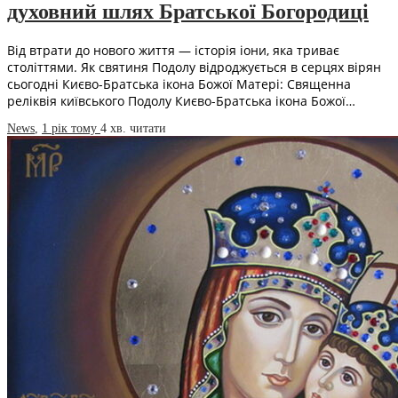
духовний шлях Братської Богородиці
Від втрати до нового життя — історія іони, яка триває
століттями. Як святиня Подолу відроджується в серцях вірян
сьогодні Києво-Братська ікона Божої Матері: Священна
реліквія київського Подолу Києво-Братська ікона Божої…
News
,
1 рік тому
4 хв.
читати