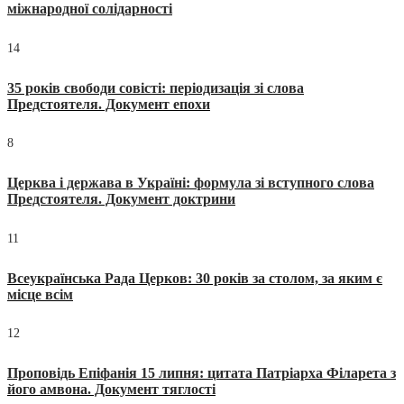
міжнародної солідарності
14
35 років свободи совісті: періодизація зі слова
Предстоятеля. Документ епохи
8
Церква і держава в Україні: формула зі вступного слова
Предстоятеля. Документ доктрини
11
Всеукраїнська Рада Церков: 30 років за столом, за яким є
місце всім
12
Проповідь Епіфанія 15 липня: цитата Патріарха Філарета з
його амвона. Документ тяглості