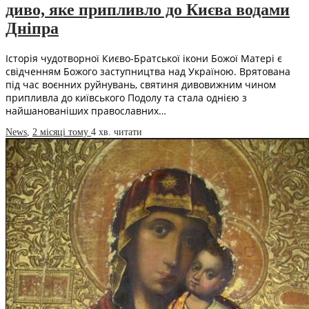
диво, яке припливло до Києва водами
Дніпра
Історія чудотворної Києво-Братської ікони Божої Матері є
свідченням Божого заступництва над Україною. Врятована
під час воєнних руйнувань, святиня дивовижним чином
припливла до київського Подолу та стала однією з
найшанованіших православних…
News
,
2 місяці тому
4 хв.
читати