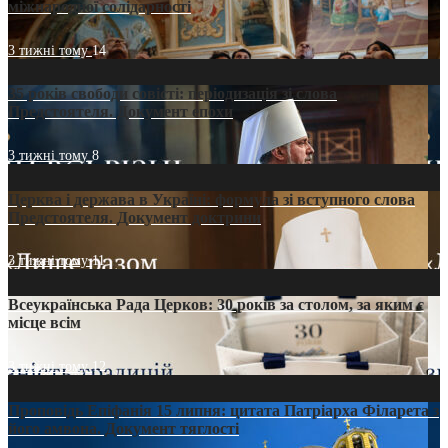
міжнародної солідарності
3 тижні тому
14
35 років свободи совісті: періодизація зі слова
Предстоятеля. Документ епохи
3 тижні тому
8
Церква і держава в Україні: формула зі вступного слова
Предстоятеля. Документ доктрини
3 тижні тому
11
Всеукраїнська Рада Церков: 30 років за столом, за яким є
місце всім
3 тижні тому
12
Проповідь Епіфанія 15 липня: цитата Патріарха Філарета з
його амвона. Документ тяглості