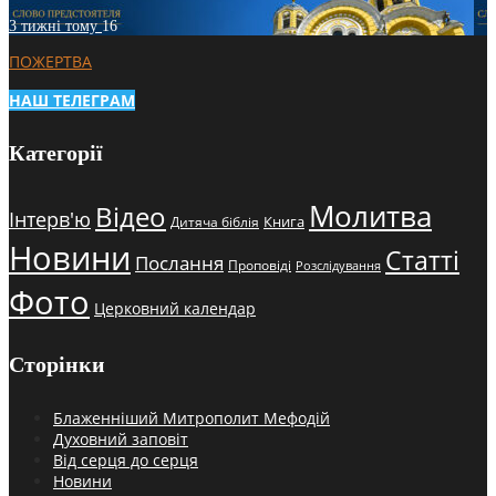
3 тижні тому
16
ПОЖЕРТВА
НАШ ТЕЛЕГРАМ
Категорії
Молитва
Відео
Інтерв'ю
Книга
Дитяча біблія
Новини
Статті
Послання
Проповіді
Розслідування
Фото
Церковний календар
Сторінки
Блаженніший Митрополит Мефодій
Духовний заповіт
Від серця до серця
Новини