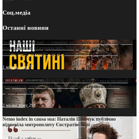
Соц.медіа
Останні новини
Захистити святині — означає захистити пам’ять людства:
Фонд пам’яті Митрополита Мефодія підтримує
міжнародну петицію щодо участі Росії в ЮНЕСКО
1 місяць тому
57
ПРИСМАК «РУССЬКОГО МІРА» в ПЦУ: ексклюзивні
документи, вирок і російський слід у Тернопільсько-
Бучацькій єпархії
2 місяці тому
293
Nemo iudex in causa sua: Наталія Шевчук публічно
відповіла митрополиту Євстратію Зорі
3 місяці тому
212