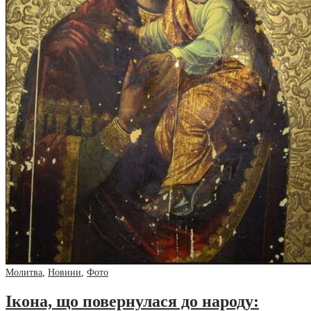
Молитва
,
Новини
,
Фото
Ікона, що повернулася до народу: