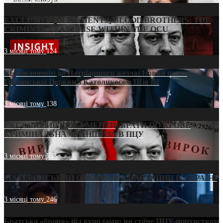
EXCLUSIVE (DOCUMENTS)/BLOOD BROTHERS: THE
CRIMINAL FRANCHISE WITHIN THE OCU
3 місяці тому
124
Від віолончелі до Патріаршого жезла: Новий шлях
Грузинської Церкви з Католикосом Шіо III
3 місяці тому
138
ЕКСКЛЮЗИВ (ДОКУМЕНТИ)/БРАТИ ПО КРОВІ:
КРИМІНАЛЬНА ФРАНШИЗА В ПЦУ
3 місяці тому
538
МАТЕРИНСЬКИЙ ОМОРФОР В ЧАС ВІЙНИ В УКРАЇНІ
3 місяці тому
246
Братська «броня» під куполами: чи стане ПЦУ прихистком