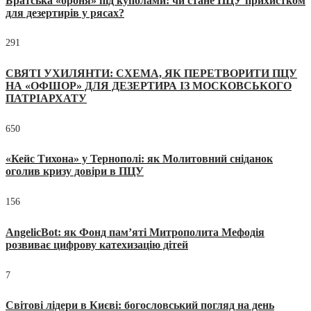
Братська «броня» під куполами: чи стане ПЦУ прихистком
для дезертирів у рясах?
291
СВЯТІ УХИЛЯНТИ: СХЕМА, ЯК ПЕРЕТВОРИТИ ПЦУ
НА «ОФШОР» ДЛЯ ДЕЗЕРТИРА ІЗ МОСКОВСЬКОГО
ПАТРІАРХАТУ
650
«Кейс Тихона» у Тернополі: як Молитовний сніданок
оголив кризу довіри в ПЦУ
156
AngelicBot: як Фонд пам’яті Митрополита Мефодія
розвиває цифрову катехизацію дітей
7
Світові лідери в Києві: богословський погляд на день