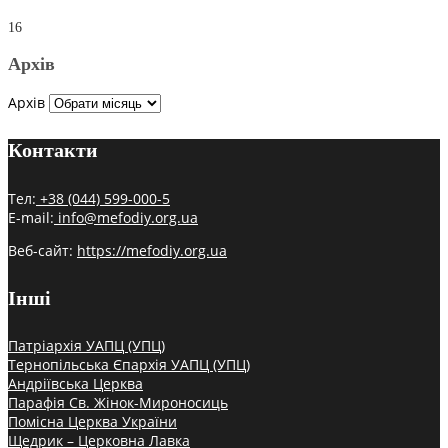
16
Архів
Архів
Контакти
Тел:
+38 (044) 599-000-5
E-mail:
info@mefodiy.org.ua
Веб-сайт:
https://mefodiy.org.ua
Інші
Патріархія УАПЦ (УПЦ)
Тернопільська Єпархія УАПЦ (УПЦ)
Андріївська Церква
Парафія Св. Жінок-Мироносиць
Помісна Церква України
Щедрик – Церковна Лавка