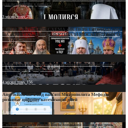
для дезертирів у рясах?
3 місяці тому
291
СВЯТІ УХИЛЯНТИ: СХЕМА, ЯК ПЕРЕТВОРИТИ ПЦУ
НА «ОФШОР» ДЛЯ ДЕЗЕРТИРА ІЗ МОСКОВСЬКОГО
ПАТРІАРХАТУ
3 місяці тому
650
«Кейс Тихона» у Тернополі: як Молитовний сніданок
оголив кризу довіри в ПЦУ
4 місяці тому
156
AngelicBot: як Фонд пам’яті Митрополита Мефодія
розвиває цифрову катехизацію дітей
4 дні тому
7
Світові лідери в Києві: богословський погляд на день