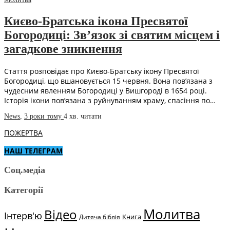
Києво-Братська ікона Пресвятої
Богородиці: Зв’язок зі святим місцем і
загадкове зникнення
Стаття розповідає про Києво-Братську ікону Пресвятої
Богородиці, що вшановується 15 червня. Вона пов’язана з
чудесним явленням Богородиці у Вишгороді в 1654 році.
Історія ікони пов’язана з руйнуванням храму, спасіння по…
News
,
3 роки тому
4 хв.
читати
ПОЖЕРТВА
НАШ ТЕЛЕГРАМ
Соц.медіа
Категорії
Молитва
Відео
Інтерв'ю
Книга
Дитяча біблія