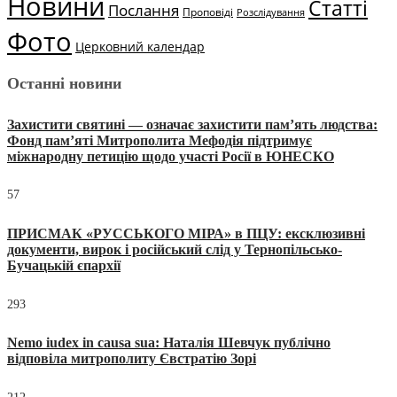
Новини
Статті
Послання
Проповіді
Розслідування
Фото
Церковний календар
Останні новини
Захистити святині — означає захистити пам’ять людства:
Фонд пам’яті Митрополита Мефодія підтримує
міжнародну петицію щодо участі Росії в ЮНЕСКО
57
ПРИСМАК «РУССЬКОГО МІРА» в ПЦУ: ексклюзивні
документи, вирок і російський слід у Тернопільсько-
Бучацькій єпархії
293
Nemo iudex in causa sua: Наталія Шевчук публічно
відповіла митрополиту Євстратію Зорі