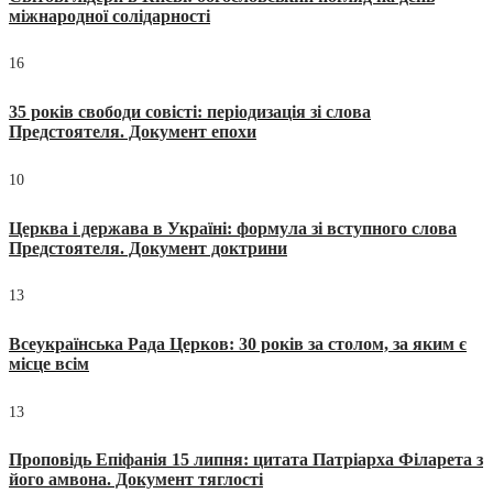
міжнародної солідарності
16
35 років свободи совісті: періодизація зі слова
Предстоятеля. Документ епохи
10
Церква і держава в Україні: формула зі вступного слова
Предстоятеля. Документ доктрини
13
Всеукраїнська Рада Церков: 30 років за столом, за яким є
місце всім
13
Проповідь Епіфанія 15 липня: цитата Патріарха Філарета з
його амвона. Документ тяглості