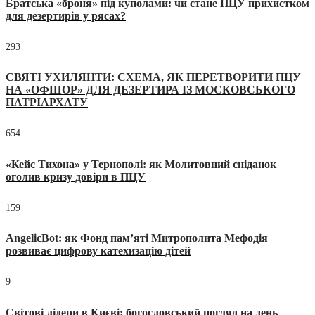
Братська «броня» під куполами: чи стане ПЦУ прихистком
для дезертирів у рясах?
293
СВЯТІ УХИЛЯНТИ: СХЕМА, ЯК ПЕРЕТВОРИТИ ПЦУ
НА «ОФШОР» ДЛЯ ДЕЗЕРТИРА ІЗ МОСКОВСЬКОГО
ПАТРІАРХАТУ
654
«Кейс Тихона» у Тернополі: як Молитовний сніданок
оголив кризу довіри в ПЦУ
159
AngelicBot: як Фонд пам’яті Митрополита Мефодія
розвиває цифрову катехизацію дітей
9
Світові лідери в Києві: богословський погляд на день