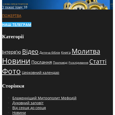
3 тижні тому
18
ПОЖЕРТВА
НАШ ТЕЛЕГРАМ
Категорії
Молитва
Відео
Інтерв'ю
Книга
Дитяча біблія
Новини
Статті
Послання
Проповіді
Розслідування
Фото
Церковний календар
Сторінки
Блаженніший Митрополит Мефодій
Духовний заповіт
Від серця до серця
Новини