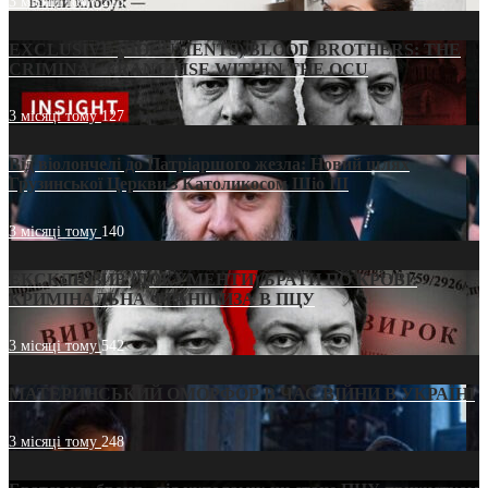
3 місяці тому
213
EXCLUSIVE (DOCUMENTS)/BLOOD BROTHERS: THE
CRIMINAL FRANCHISE WITHIN THE OCU
3 місяці тому
127
Від віолончелі до Патріаршого жезла: Новий шлях
Грузинської Церкви з Католикосом Шіо III
3 місяці тому
140
ЕКСКЛЮЗИВ (ДОКУМЕНТИ)/БРАТИ ПО КРОВІ:
КРИМІНАЛЬНА ФРАНШИЗА В ПЦУ
3 місяці тому
542
МАТЕРИНСЬКИЙ ОМОРФОР В ЧАС ВІЙНИ В УКРАЇНІ
3 місяці тому
248