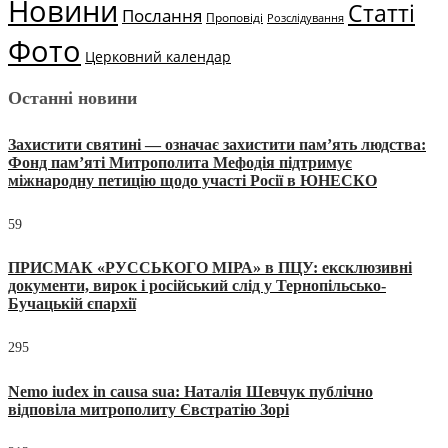
Новини
Статті
Послання
Проповіді
Розслідування
Фото
Церковний календар
Останні новини
Захистити святині — означає захистити пам’ять людства:
Фонд пам’яті Митрополита Мефодія підтримує
міжнародну петицію щодо участі Росії в ЮНЕСКО
59
ПРИСМАК «РУССЬКОГО МІРА» в ПЦУ: ексклюзивні
документи, вирок і російський слід у Тернопільсько-
Бучацькій єпархії
295
Nemo iudex in causa sua: Наталія Шевчук публічно
відповіла митрополиту Євстратію Зорі