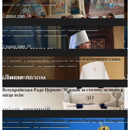
міжнародної солідарності
3 тижні тому
16
35 років свободи совісті: періодизація зі слова
Предстоятеля. Документ епохи
3 тижні тому
10
Церква і держава в Україні: формула зі вступного слова
Предстоятеля. Документ доктрини
3 тижні тому
13
Всеукраїнська Рада Церков: 30 років за столом, за яким є
місце всім
3 тижні тому
13
Проповідь Епіфанія 15 липня: цитата Патріарха Філарета з
його амвона. Документ тяглості