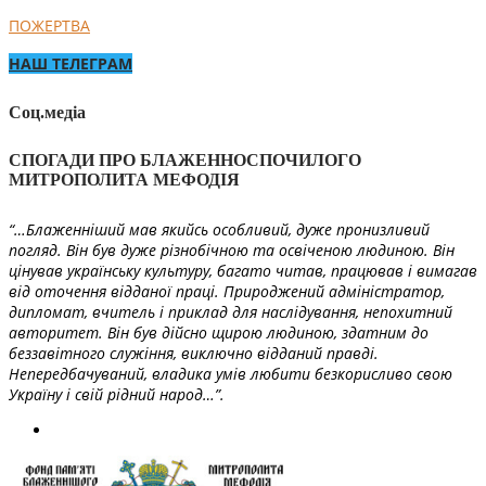
ПОЖЕРТВА
НАШ ТЕЛЕГРАМ
Соц.медіа
СПОГАДИ ПРО БЛАЖЕННОСПОЧИЛОГО
МИТРОПОЛИТА МЕФОДІЯ
“…Блаженніший мав якийсь особливий, дуже пронизливий
погляд. Він був дуже різнобічною та освіченою людиною. Він
цінував українську культуру, багато читав, працював і вимагав
від оточення відданої праці. Природжений адміністратор,
дипломат, вчитель і приклад для наслідування, непохитний
авторитет. Він був дійсно щирою людиною, здатним до
беззавітного служіння, виключно відданий правді.
Непередбачуваний, владика умів любити безкорисливо свою
Україну і свій рідний народ…”.