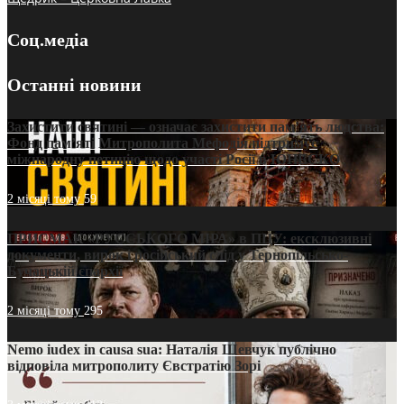
Соц.медіа
Останні новини
Захистити святині — означає захистити пам’ять людства:
Фонд пам’яті Митрополита Мефодія підтримує
міжнародну петицію щодо участі Росії в ЮНЕСКО
2 місяці тому
59
ПРИСМАК «РУССЬКОГО МІРА» в ПЦУ: ексклюзивні
документи, вирок і російський слід у Тернопільсько-
Бучацькій єпархії
2 місяці тому
295
Nemo iudex in causa sua: Наталія Шевчук публічно
відповіла митрополиту Євстратію Зорі