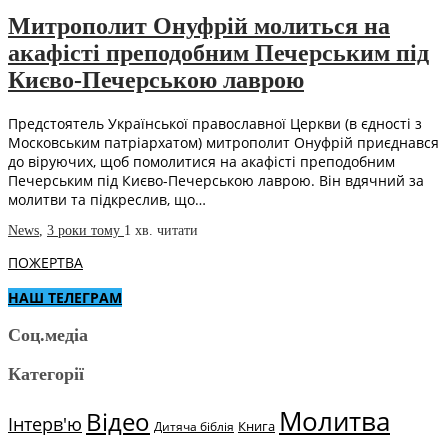
Митрополит Онуфрій молиться на
акафісті преподобним Печерським під
Києво-Печерською лаврою
Предстоятель Української православної Церкви (в єдності з
Московським патріархатом) митрополит Онуфрій приєднався
до віруючих, щоб помолитися на акафісті преподобним
Печерським під Києво-Печерською лаврою. Він вдячний за
молитви та підкреслив, що…
News
,
3 роки тому
1 хв.
читати
ПОЖЕРТВА
НАШ ТЕЛЕГРАМ
Соц.медіа
Категорії
Молитва
Відео
Інтерв'ю
Книга
Дитяча біблія