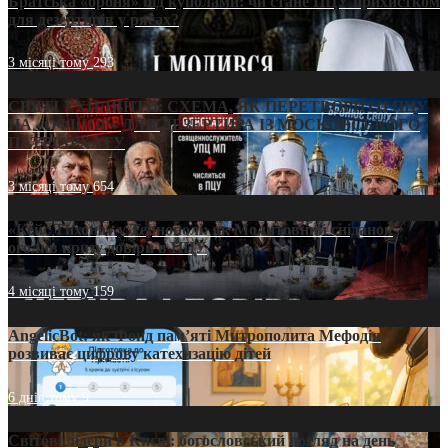
Братська «броня» під куполами: чи стане ПЦУ прихистком
для дезертирів у рясах?
3 місяці тому
293
СВЯТІ УХИЛЯНТИ: СХЕМА, ЯК ПЕРЕТВОРИТИ ПЦУ
НА «ОФШОР» ДЛЯ ДЕЗЕРТИРА ІЗ МОСКОВСЬКОГО
ПАТРІАРХАТУ
3 місяці тому
654
«Кейс Тихона» у Тернополі: як Молитовний сніданок
оголив кризу довіри в ПЦУ
4 місяці тому
159
AngelicBot: як Фонд пам’яті Митрополита Мефодія
розвиває цифрову катехизацію дітей
6 днів тому
9
Світові лідери в Києві: богословський погляд на день