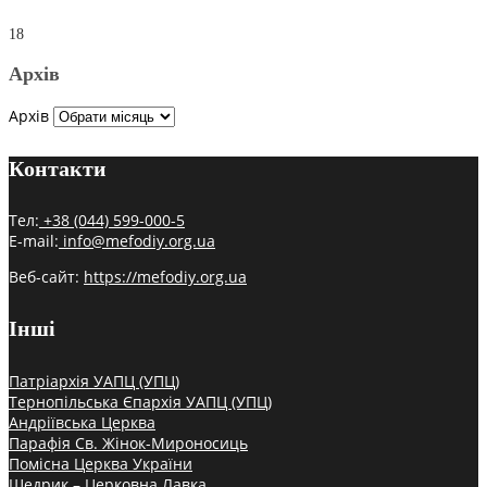
18
Архів
Архів
Контакти
Тел:
+38 (044) 599-000-5
E-mail:
info@mefodiy.org.ua
Веб-сайт:
https://mefodiy.org.ua
Інші
Патріархія УАПЦ (УПЦ)
Тернопільська Єпархія УАПЦ (УПЦ)
Андріївська Церква
Парафія Св. Жінок-Мироносиць
Помісна Церква України
Щедрик – Церковна Лавка