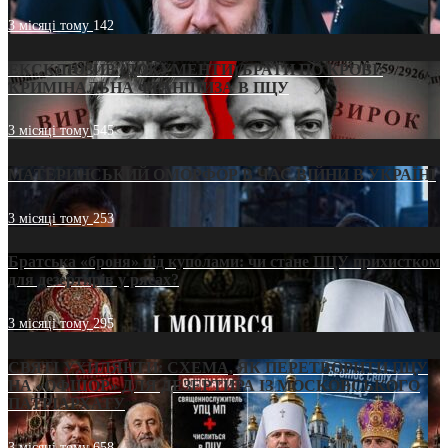
3 місяці тому
142
ЕКСКЛЮЗИВ (ДОКУМЕНТИ)/БРАТИ ПО КРОВІ:
КРИМІНАЛЬНА ФРАНШИЗА В ПЦУ
3 місяці тому
545
МАТЕРИНСЬКИЙ ОМОРФОР В ЧАС ВІЙНИ В УКРАЇНІ
3 місяці тому
253
Братська «броня» під куполами: чи стане ПЦУ прихистком
для дезертирів у рясах?
3 місяці тому
295
СВЯТІ УХИЛЯНТИ: СХЕМА, ЯК ПЕРЕТВОРИТИ ПЦУ
НА «ОФШОР» ДЛЯ ДЕЗЕРТИРА ІЗ МОСКОВСЬКОГО
ПАТРІАРХАТУ
3 місяці тому
658