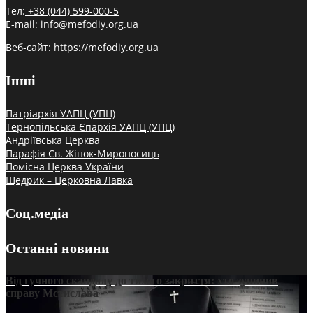
Тел:
+38 (044) 599-000-5
E-mail:
info@mefodiy.org.ua
Веб-сайт:
https://mefodiy.org.ua
Інші
Патріархія УАПЦ (УПЦ)
Тернопільська Єпархія УАПЦ (УПЦ)
Андріївська Церква
Парафія Св. Жінок-Мироносиць
Помісна Церква України
Щедрик – Церковна Лавка
Соц.медіа
Останні новини
Від гучного скандалу до тихого закриття: хто зупинив
справу Мстислава