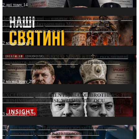
2 дні тому
14
Захистити святині — означає захистити пам’ять людства:
Фонд пам’яті Митрополита Мефодія підтримує
міжнародну петицію щодо участі Росії в ЮНЕСКО
2 місяці тому
61
ПРИСМАК «РУССЬКОГО МІРА» в ПЦУ: ексклюзивні
документи, вирок і російський слід у Тернопільсько-
Бучацькій єпархії
2 місяці тому
299
EXCLUSIVE (DOCUMENTS)/BLOOD BROTHERS: THE
CRIMINAL FRANCHISE WITHIN THE OCU
3 місяці тому
129
Від віолончелі до Патріаршого жезла: Новий шлях
Грузинської Церкви з Католикосом Шіо III