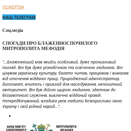
ПОЖЕРТВА
НАШ ТЕЛЕГРАМ
Соц.медіа
СПОГАДИ ПРО БЛАЖЕННОСПОЧИЛОГО
МИТРОПОЛИТА МЕФОДІЯ
“…Блаженніший мав якийсь особливий, дуже пронизливий
погляд. Він був дуже різнобічною та освіченою людиною. Він
цінував українську культуру, багато читав, працював і вимагав
від оточення відданої праці. Природжений адміністратор,
дипломат, вчитель і приклад для наслідування, непохитний
авторитет. Він був дійсно щирою людиною, здатним до
беззавітного служіння, виключно відданий правді.
Непередбачуваний, владика умів любити безкорисливо свою
Україну і свій рідний народ…”.