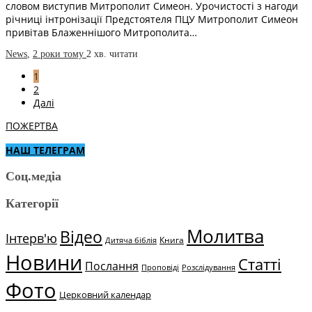
словом виступив Митрополит Симеон. Урочистості з нагоди
річниці інтронізації Предстоятеля ПЦУ Митрополит Симеон
привітав Блаженнішого Митрополита…
News
,
2 роки тому
2 хв.
читати
1
2
Далі
ПОЖЕРТВА
НАШ ТЕЛЕГРАМ
Соц.медіа
Категорії
Молитва
Відео
Інтерв'ю
Книга
Дитяча біблія
Новини
Статті
Послання
Проповіді
Розслідування
Фото
Церковний календар