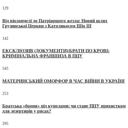
129
Від віолончелі до Патріаршого жезла: Новий шлях
Грузинської Церкви з Католикосом Шіо III
142
ЕКСКЛЮЗИВ (ДОКУМЕНТИ)/БРАТИ ПО КРОВІ:
КРИМІНАЛЬНА ФРАНШИЗА В ПЦУ
545
МАТЕРИНСЬКИЙ ОМОРФОР В ЧАС ВІЙНИ В УКРАЇНІ
253
Братська «броня» під куполами: чи стане ПЦУ прихистком
для дезертирів у рясах?
295