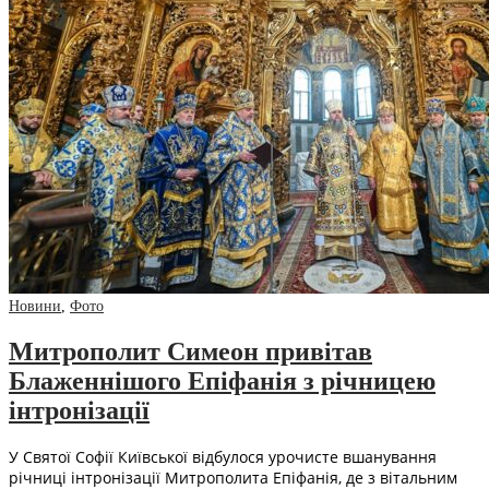
Новини
,
Фото
Митрополит Симеон привітав
Блаженнішого Епіфанія з річницею
інтронізації
У Святої Софії Київської відбулося урочисте вшанування
річниці інтронізації Митрополита Епіфанія, де з вітальним