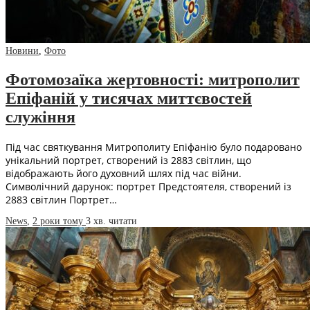
Новини
,
Фото
Фотомозаїка жертовності: митрополит
Епіфаній у тисячах миттєвостей
служіння
Під час святкування Митрополиту Епіфанію було подаровано
унікальний портрет, створений із 2883 світлин, що
відображають його духовний шлях під час війни.
Символічний дарунок: портрет Предстоятеля, створений із
2883 світлин Портрет…
News
,
2 роки тому
3 хв.
читати