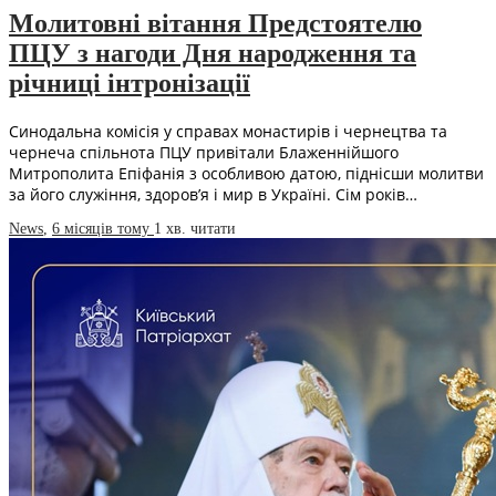
Молитовні вітання Предстоятелю
ПЦУ з нагоди Дня народження та
річниці інтронізації
Синодальна комісія у справах монастирів і чернецтва та
чернеча спільнота ПЦУ привітали Блаженнійшого
Митрополита Епіфанія з особливою датою, піднісши молитви
за його служіння, здоров’я і мир в Україні. Сім років…
News
,
6 місяців тому
1 хв.
читати