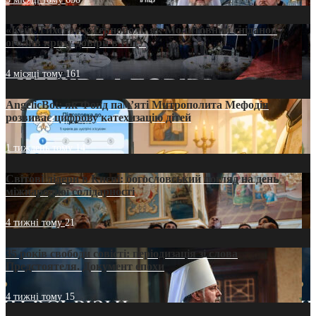
«Кейс Тихона» у Тернополі: як Молитовний сніданок
оголив кризу довіри в ПЦУ
4 місяці тому
161
AngelicBot: як Фонд пам’яті Митрополита Мефодія
розвиває цифрову катехизацію дітей
1 тиждень тому
14
Світові лідери в Києві: богословський погляд на день
міжнародної солідарності
4 тижні тому
21
35 років свободи совісті: періодизація зі слова
Предстоятеля. Документ епохи
4 тижні тому
15