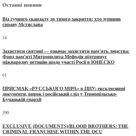
Останні новини
Від гучного скандалу до тихого закриття: хто зупинив
справу Мстислава
14
Захистити святині — означає захистити пам’ять людства:
Фонд пам’яті Митрополита Мефодія підтримує
міжнародну петицію щодо участі Росії в ЮНЕСКО
61
ПРИСМАК «РУССЬКОГО МІРА» в ПЦУ: ексклюзивні
документи, вирок і російський слід у Тернопільсько-
Бучацькій єпархії
299
EXCLUSIVE (DOCUMENTS)/BLOOD BROTHERS: THE
CRIMINAL FRANCHISE WITHIN THE OCU