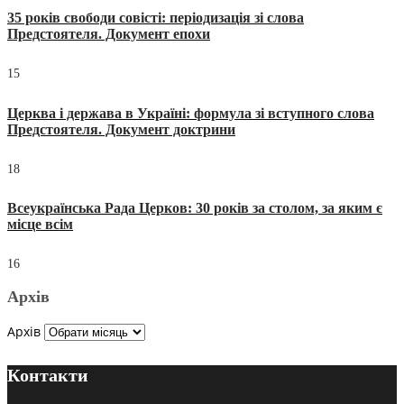
35 років свободи совісті: періодизація зі слова
Предстоятеля. Документ епохи
15
Церква і держава в Україні: формула зі вступного слова
Предстоятеля. Документ доктрини
18
Всеукраїнська Рада Церков: 30 років за столом, за яким є
місце всім
16
Архів
Архів
Контакти