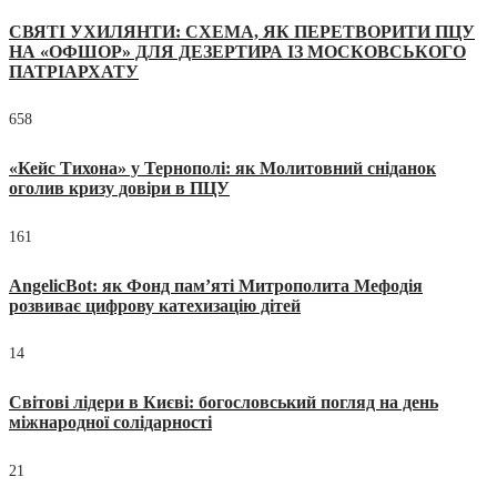
СВЯТІ УХИЛЯНТИ: СХЕМА, ЯК ПЕРЕТВОРИТИ ПЦУ
НА «ОФШОР» ДЛЯ ДЕЗЕРТИРА ІЗ МОСКОВСЬКОГО
ПАТРІАРХАТУ
658
«Кейс Тихона» у Тернополі: як Молитовний сніданок
оголив кризу довіри в ПЦУ
161
AngelicBot: як Фонд пам’яті Митрополита Мефодія
розвиває цифрову катехизацію дітей
14
Світові лідери в Києві: богословський погляд на день
міжнародної солідарності
21