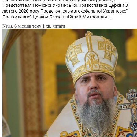
Предстоятеля Помісної Української Православної Церкви 3
лютого 2026 року Предстоятель автокефальної Української
Православної Церкви Блаженнійший Митрополит…
News
,
6 місяців тому
1 хв.
читати