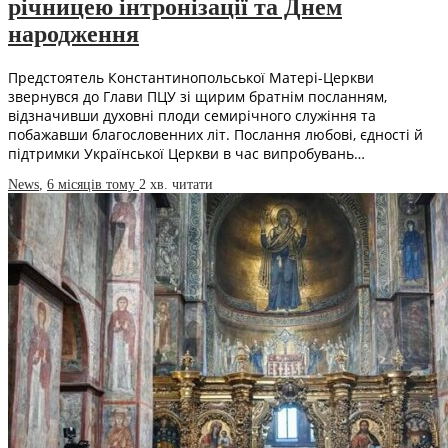
річницею інтронізації та Днем
народження
Предстоятель Константинопольської Матері-Церкви
звернувся до Глави ПЦУ зі щирим братнім посланням,
відзначивши духовні плоди семирічного служіння та
побажавши благословенних літ. Послання любові, єдності й
підтримки Української Церкви в час випробувань…
News
,
6 місяців тому
2 хв.
читати