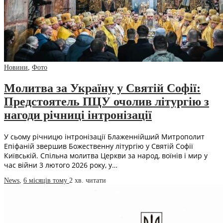
Новини
,
Фото
Молитва за Україну у Святій Софії:
Предстоятель ПЦУ очолив літургію з
нагоди річниці інтронізації
У сьому річницю інтронізації Блаженнійший Митрополит
Епіфаній звершив Божественну літургію у Святій Софії
Київській. Спільна молитва Церкви за народ, воїнів і мир у
час війни 3 лютого 2026 року, у…
News
,
6 місяців тому
2 хв.
читати