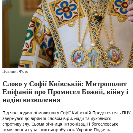
Новини
,
Фото
Слово у Софії Київській: Митрополит
Епіфаній про Промисел Божий, війну і
надію визволення
Під час подячної молитви у Софії Київській Предстоятель ПЦУ
звернувся до вірян зі словом віри, надії та духовного
спротиву злу. Сьома річниця інтронізації і богословське
осмислення сучасних випробувань України Подячна…