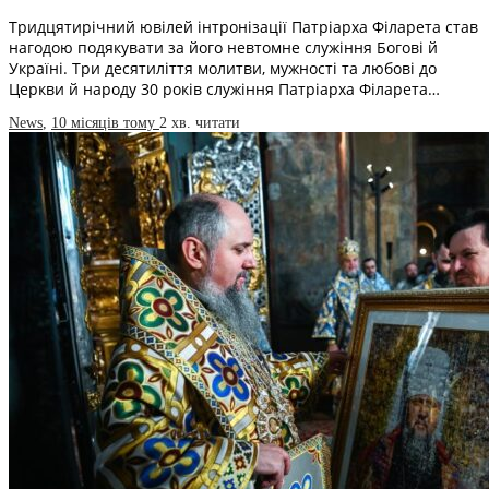
Тридцятирічний ювілей інтронізації Патріарха Філарета став
нагодою подякувати за його невтомне служіння Богові й
Україні. Три десятиліття молитви, мужності та любові до
Церкви й народу 30 років служіння Патріарха Філарета…
News
,
10 місяців тому
2 хв.
читати