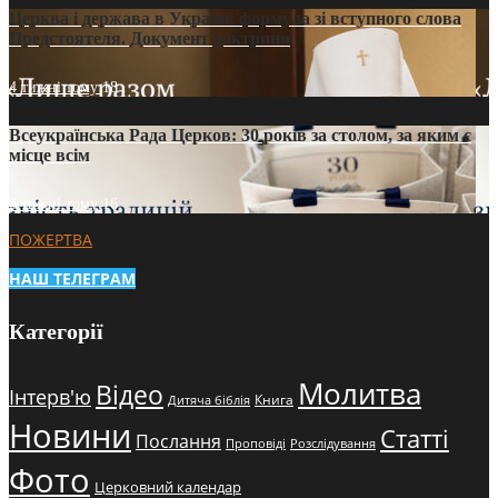
Церква і держава в Україні: формула зі вступного слова
Предстоятеля. Документ доктрини
4 тижні тому
18
Всеукраїнська Рада Церков: 30 років за столом, за яким є
місце всім
4 тижні тому
16
ПОЖЕРТВА
НАШ ТЕЛЕГРАМ
Категорії
Молитва
Відео
Інтерв'ю
Книга
Дитяча біблія
Новини
Статті
Послання
Проповіді
Розслідування
Фото
Церковний календар