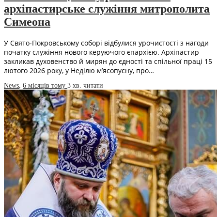
архіпастирське служіння митрополита
Симеона
У Свято-Покровському соборі відбулися урочистості з нагоди
початку служіння нового керуючого єпархією. Архіпастир
закликав духовенство й мирян до єдності та спільної праці 15
лютого 2026 року, у Неділю м’ясопусну, про…
News
,
6 місяців тому
3 хв.
читати