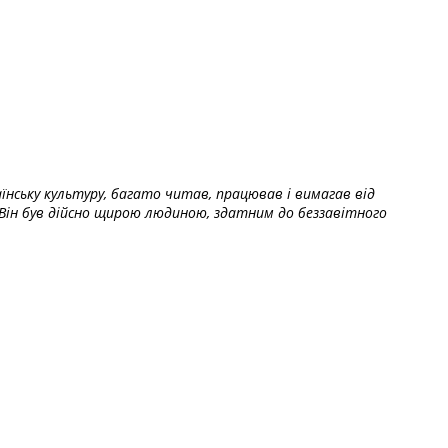
їнську культуру, багато читав, працював і вимагав від
Він був дійсно щирою людиною, здатним до беззавітного