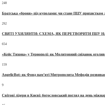
248
Братська «броня» під куполами: чи стане ПЦУ прихистком д
292
СВЯТІ УХИЛЯНТИ: СХЕМА, ЯК ПЕРЕТВОРИТИ ПЦУ Н
654
«Кейс Тихона» у Тернополі: як Молитовний сніданок оголив
159
AngelicBot: як Фонд пам’яті Митрополита Мефодія розвиває
9
Світові лідери в Києві: богословський погляд на день міжнар