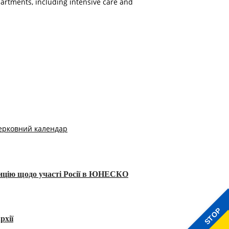
epartments, including intensive care and
ерковний календар
тицію щодо участі Росії в ЮНЕСКО
STOP
рхії