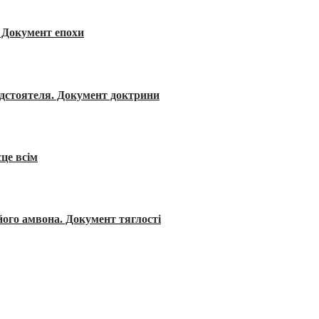
я. Документ епохи
редстоятеля. Документ доктрини
сце всім
його амвона. Документ тяглості