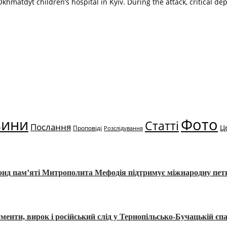
Okhmatdyt children’s hospital in Kyiv. During the attack, critical d
вини
Фото
Статті
Послання
Ц
Проповіді
Розслідування
Фонд пам’яті Митрополита Мефодія підтримує міжнародну пе
, вирок і російський слід у Тернопільсько-Бучацькій єпа