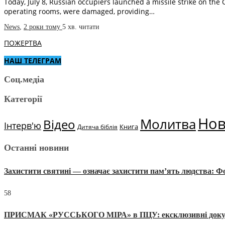
Today, July 8, Russian occupiers launched a missile strike on the 
operating rooms, were damaged, providing…
News
,
2 роки тому
5 хв.
читати
ПОЖЕРТВА
НАШ ТЕЛЕГРАМ
Соц.медіа
Категорії
Но
Молитва
Відео
Інтерв'ю
Книга
Дитяча біблія
Останні новини
Захистити святині — означає захистити пам’ять людства: 
58
ПРИСМАК «РУССЬКОГО МІРА» в ПЦУ: ексклюзивні документи