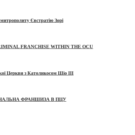
а митрополиту Євстратію Зорі
IMINAL FRANCHISE WITHIN THE OCU
кої Церкви з Католикосом Шіо III
ІНАЛЬНА ФРАНШИЗА В ПЦУ