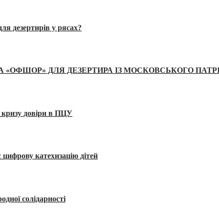
ля дезертирів у рясах?
А «ОФШОР» ДЛЯ ДЕЗЕРТИРА ІЗ МОСКОВСЬКОГО ПАТР
 кризу довіри в ПЦУ
 цифрову катехизацію дітей
одної солідарності