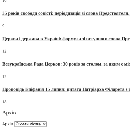
16
35 років свободи совісті: періодизація зі слова Предстоятел
9
Церква і держава в Україні: формула зі вступного слова П
12
Всеукраїнська Рада Церков: 30 років за столом, за яким є мі
12
Проповідь Епіфанія 15 липня: цитата Патріарха Філарета з 
18
Архів
Архів