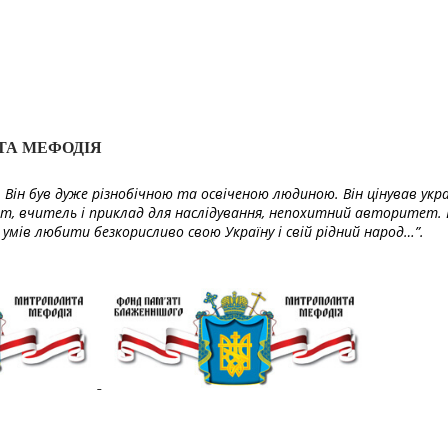
ТА МЕФОДІЯ
Він був дуже різнобічною та освіченою людиною. Він цінував укра
т, вчитель і приклад для наслідування, непохитний авторитет. 
умів любити безкорисливо свою Україну і свій рідний народ…”.