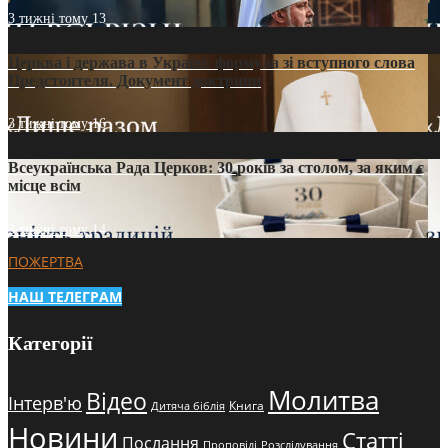
3 тижні тому
13
Церква і держава в Україні: формула зі вступного слова
Предстоятеля. Документ доктрини
3 тижні тому
16
Всеукраїнська Рада Церков: 30 років за столом, за яким є
місце всім
3 тижні тому
14
ПОЖЕРТВА
НАШ ТЕЛЕГРАМ
Категорії
Молитва
Відео
Інтерв'ю
Книга
Дитяча біблія
Новини
Статті
Послання
Проповіді
Розслідування