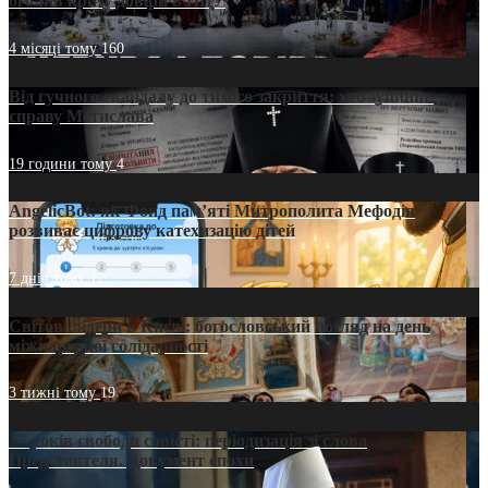
оголив кризу довіри в ПЦУ
4 місяці тому
160
Від гучного скандалу до тихого закриття: хто зупинив
справу Мстислава
19 години тому
4
AngelicBot: як Фонд пам’яті Митрополита Мефодія
розвиває цифрову катехизацію дітей
7 днів тому
12
Світові лідери в Києві: богословський погляд на день
міжнародної солідарності
3 тижні тому
19
35 років свободи совісті: періодизація зі слова
Предстоятеля. Документ епохи