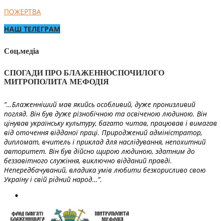
ПОЖЕРТВА
НАШ ТЕЛЕГРАМ
Соц.медіа
СПОГАДИ ПРО БЛАЖЕННОСПОЧИЛОГО
МИТРОПОЛИТА МЕФОДІЯ
“…Блаженніший мав якийсь особливий, дуже пронизливий
погляд. Він був дуже різнобічною та освіченою людиною. Він
цінував українську культуру, багато читав, працював і вимагав
від оточення відданої праці. Природжений адміністратор,
дипломат, вчитель і приклад для наслідування, непохитний
авторитет. Він був дійсно щирою людиною, здатним до
беззавітного служіння, виключно відданий правді.
Непередбачуваний, владика умів любити безкорисливо свою
Україну і свій рідний народ…”.