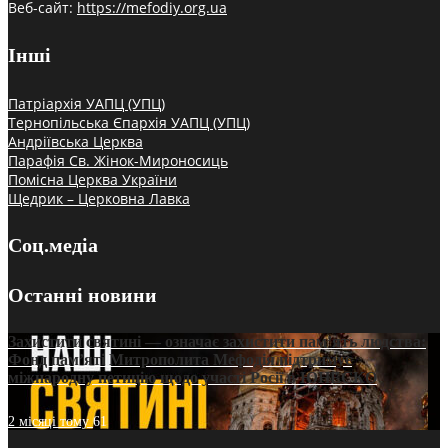
Веб-сайт:
https://mefodiy.org.ua
Інші
Патріархія УАПЦ (УПЦ)
Тернопільська Єпархія УАПЦ (УПЦ)
Андріївська Церква
Парафія Св. Жінок-Мироносиць
Помісна Церква України
Щедрик – Церковна Лавка
Соц.медіа
Останні новини
Захистити святині — означає захистити пам’ять людства:
Фонд пам’яті Митрополита Мефодія підтримує
міжнародну петицію щодо участі Росії в ЮНЕСКО
2 місяці тому
61