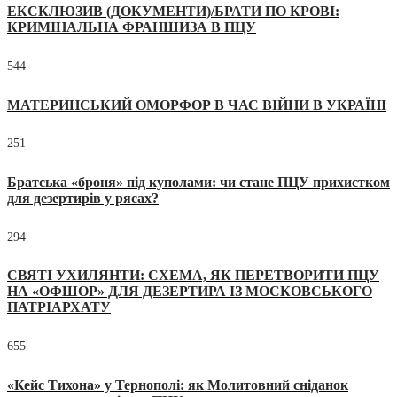
ЕКСКЛЮЗИВ (ДОКУМЕНТИ)/БРАТИ ПО КРОВІ:
КРИМІНАЛЬНА ФРАНШИЗА В ПЦУ
544
МАТЕРИНСЬКИЙ ОМОРФОР В ЧАС ВІЙНИ В УКРАЇНІ
251
Братська «броня» під куполами: чи стане ПЦУ прихистком
для дезертирів у рясах?
294
СВЯТІ УХИЛЯНТИ: СХЕМА, ЯК ПЕРЕТВОРИТИ ПЦУ
НА «ОФШОР» ДЛЯ ДЕЗЕРТИРА ІЗ МОСКОВСЬКОГО
ПАТРІАРХАТУ
655
«Кейс Тихона» у Тернополі: як Молитовний сніданок