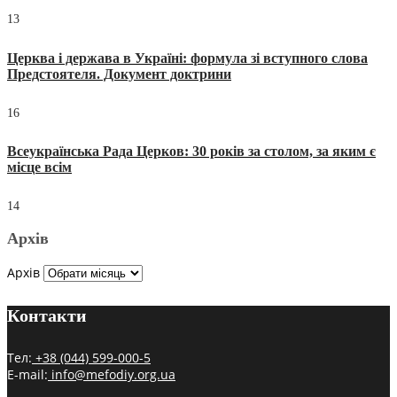
13
Церква і держава в Україні: формула зі вступного слова
Предстоятеля. Документ доктрини
16
Всеукраїнська Рада Церков: 30 років за столом, за яким є
місце всім
14
Архів
Архів
Контакти
Тел:
+38 (044) 599-000-5
E-mail:
info@mefodiy.org.ua