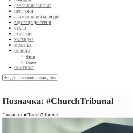
ГОЛОВНА
ДУХОВНИЙ ЗАПОВІТ
ПРО ФОНД
БЛАЖЕННІШИЙ МЕФОДІЙ
ВІД СЕРЦЯ ДО СЕРЦЯ
СТАТТІ
ІНТЕРВ’Ю
КАЛЕНДАР
МОЛИТВА
НОВИНИ
Фото
Відео
ПОЖЕРТВА
Позначка:
#ChurchTribunal
Головна
>
#ChurchTribunal