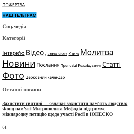
ПОЖЕРТВА
НАШ ТЕЛЕГРАМ
Соц.медіа
Категорії
Молитва
Відео
Інтерв'ю
Книга
Дитяча біблія
Новини
Статті
Послання
Проповіді
Розслідування
Фото
Церковний календар
Останні новини
Захистити святині — означає захистити пам’ять людства:
Фонд пам’яті Митрополита Мефодія підтримує
міжнародну петицію щодо участі Росії в ЮНЕСКО
61