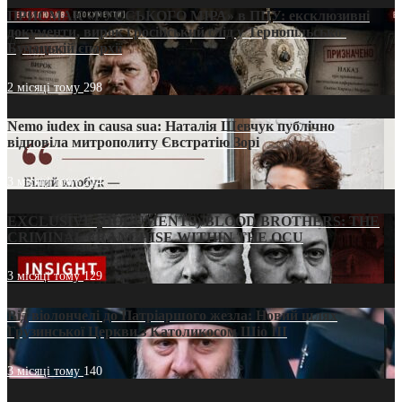
ПРИСМАК «РУССЬКОГО МІРА» в ПЦУ: ексклюзивні
документи, вирок і російський слід у Тернопільсько-
Бучацькій єпархії
2 місяці тому
298
Nemo iudex in causa sua: Наталія Шевчук публічно
відповіла митрополиту Євстратію Зорі
3 місяці тому
214
EXCLUSIVE (DOCUMENTS)/BLOOD BROTHERS: THE
CRIMINAL FRANCHISE WITHIN THE OCU
3 місяці тому
129
Від віолончелі до Патріаршого жезла: Новий шлях
Грузинської Церкви з Католикосом Шіо III
3 місяці тому
140