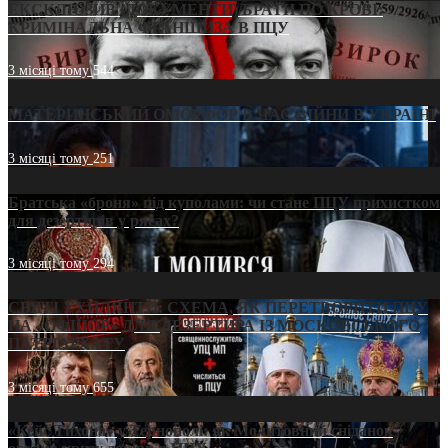
ЕКСКЛЮЗИВ (ДОКУМЕНТИ)/БРАТИ ПО КРОВІ:
КРИМІНАЛЬНА ФРАНШИЗА В ПЦУ
3 місяці тому
544
МАТЕРИНСЬКИЙ ОМОРФОР В ЧАС ВІЙНИ В УКРАЇНІ
3 місяці тому
251
Братська «броня» під куполами: чи стане ПЦУ прихистком
для дезертирів у рясах?
3 місяці тому
294
СВЯТІ УХИЛЯНТИ: СХЕМА, ЯК ПЕРЕТВОРИТИ ПЦУ
НА «ОФШОР» ДЛЯ ДЕЗЕРТИРА ІЗ МОСКОВСЬКОГО
ПАТРІАРХАТУ
3 місяці тому
655
«Кейс Тихона» у Тернополі: як Молитовний сніданок