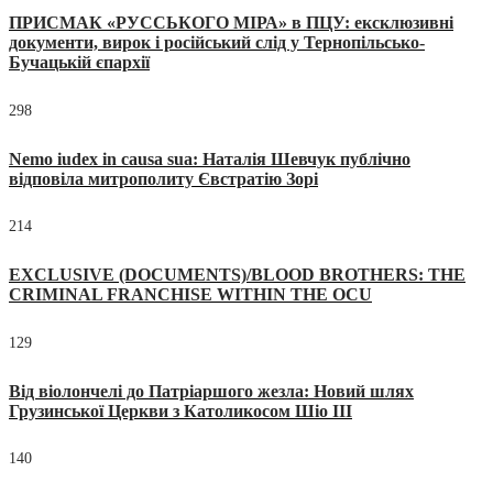
ПРИСМАК «РУССЬКОГО МІРА» в ПЦУ: ексклюзивні
документи, вирок і російський слід у Тернопільсько-
Бучацькій єпархії
298
Nemo iudex in causa sua: Наталія Шевчук публічно
відповіла митрополиту Євстратію Зорі
214
EXCLUSIVE (DOCUMENTS)/BLOOD BROTHERS: THE
CRIMINAL FRANCHISE WITHIN THE OCU
129
Від віолончелі до Патріаршого жезла: Новий шлях
Грузинської Церкви з Католикосом Шіо III
140