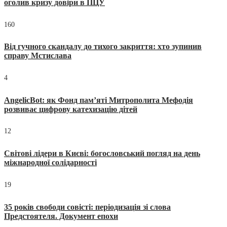
оголив кризу довіри в ПЦУ
160
Від гучного скандалу до тихого закриття: хто зупинив
справу Мстислава
4
AngelicBot: як Фонд пам’яті Митрополита Мефодія
розвиває цифрову катехизацію дітей
12
Світові лідери в Києві: богословський погляд на день
міжнародної солідарності
19
35 років свободи совісті: періодизація зі слова
Предстоятеля. Документ епохи