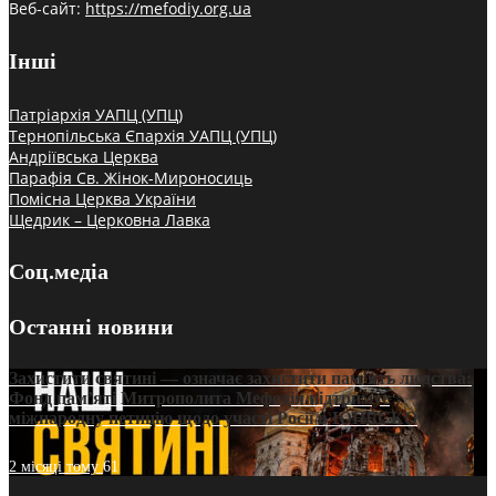
Веб-сайт:
https://mefodiy.org.ua
Інші
Патріархія УАПЦ (УПЦ)
Тернопільська Єпархія УАПЦ (УПЦ)
Андріївська Церква
Парафія Св. Жінок-Мироносиць
Помісна Церква України
Щедрик – Церковна Лавка
Соц.медіа
Останні новини
Захистити святині — означає захистити пам’ять людства:
Фонд пам’яті Митрополита Мефодія підтримує
міжнародну петицію щодо участі Росії в ЮНЕСКО
2 місяці тому
61