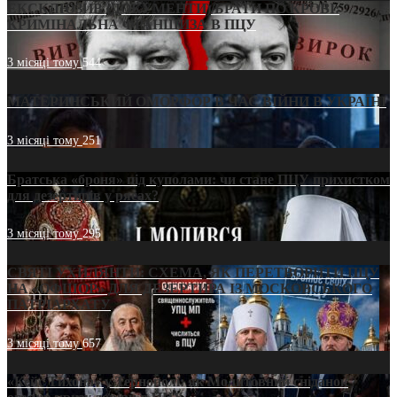
ЕКСКЛЮЗИВ (ДОКУМЕНТИ)/БРАТИ ПО КРОВІ:
КРИМІНАЛЬНА ФРАНШИЗА В ПЦУ
3 місяці тому
544
МАТЕРИНСЬКИЙ ОМОРФОР В ЧАС ВІЙНИ В УКРАЇНІ
3 місяці тому
251
Братська «броня» під куполами: чи стане ПЦУ прихистком
для дезертирів у рясах?
3 місяці тому
295
СВЯТІ УХИЛЯНТИ: СХЕМА, ЯК ПЕРЕТВОРИТИ ПЦУ
НА «ОФШОР» ДЛЯ ДЕЗЕРТИРА ІЗ МОСКОВСЬКОГО
ПАТРІАРХАТУ
3 місяці тому
657
«Кейс Тихона» у Тернополі: як Молитовний сніданок