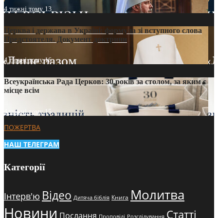
4 тижні тому
13
Церква і держава в Україні: формула зі вступного слова
Предстоятеля. Документ доктрини
4 тижні тому
16
Всеукраїнська Рада Церков: 30 років за столом, за яким є
місце всім
4 тижні тому
15
ПОЖЕРТВА
НАШ ТЕЛЕГРАМ
Категорії
Молитва
Відео
Інтерв'ю
Книга
Дитяча біблія
Новини
Статті
Послання
Проповіді
Розслідування