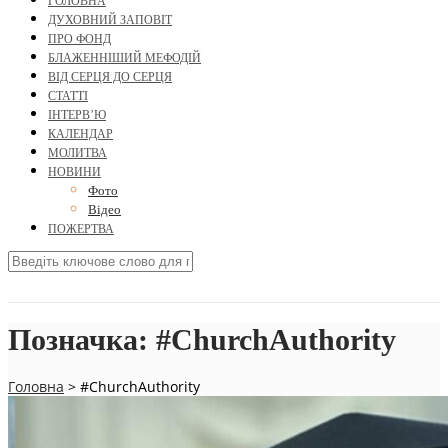
ГОЛОВНА
ДУХОВНИЙ ЗАПОВІТ
ПРО ФОНД
БЛАЖЕННІШИЙ МЕФОДІЙ
ВІД СЕРЦЯ ДО СЕРЦЯ
СТАТТІ
ІНТЕРВ’Ю
КАЛЕНДАР
МОЛИТВА
НОВИНИ
Фото
Відео
ПОЖЕРТВА
Позначка:
#ChurchAuthority
Головна
>
#ChurchAuthority