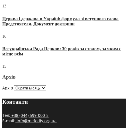
13
Церква і держава в Україні: формула зі вступного слова
Предстоятеля. Документ доктрини
16
Всеукраїнська Рада Церков: 30 років за столом, за яким є
місце всім
15
Архів
Архів
Контакти
Тел:
+38 (044) 599-000-5
E-mail:
info@mefodiy.org.ua