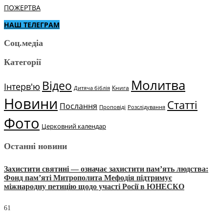
ПОЖЕРТВА
НАШ ТЕЛЕГРАМ
Соц.медіа
Категорії
Молитва
Відео
Інтерв'ю
Книга
Дитяча біблія
Новини
Статті
Послання
Проповіді
Розслідування
Фото
Церковний календар
Останні новини
Захистити святині — означає захистити пам’ять людства:
Фонд пам’яті Митрополита Мефодія підтримує
міжнародну петицію щодо участі Росії в ЮНЕСКО
61