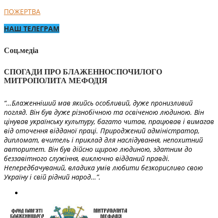
ПОЖЕРТВА
НАШ ТЕЛЕГРАМ
Соц.медіа
СПОГАДИ ПРО БЛАЖЕННОСПОЧИЛОГО
МИТРОПОЛИТА МЕФОДІЯ
“…Блаженніший мав якийсь особливий, дуже пронизливий
погляд. Він був дуже різнобічною та освіченою людиною. Він
цінував українську культуру, багато читав, працював і вимагав
від оточення відданої праці. Природжений адміністратор,
дипломат, вчитель і приклад для наслідування, непохитний
авторитет. Він був дійсно щирою людиною, здатним до
беззавітного служіння, виключно відданий правді.
Непередбачуваний, владика умів любити безкорисливо свою
Україну і свій рідний народ…”.