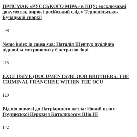
ПРИСМАК «РУССЬКОГО МІРА» в ПЦУ: ексклюзивні
документи, вирок і російський слід у Тернопільсько-
Бучацькій єпархії
298
Nemo iudex in causa sua: Наталія Шевчук публічно
відповіла митрополиту Євстратію Зорі
215
EXCLUSIVE (DOCUMENTS)/BLOOD BROTHERS: THE
CRIMINAL FRANCHISE WITHIN THE OCU
129
Від віолончелі до Патріаршого жезла: Новий шлях
Грузинської Церкви з Католикосом Шіо III
142