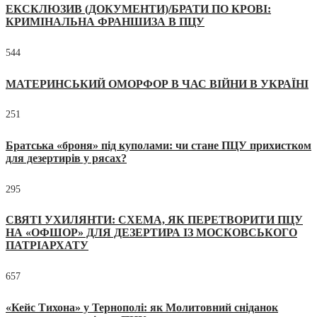
ЕКСКЛЮЗИВ (ДОКУМЕНТИ)/БРАТИ ПО КРОВІ:
КРИМІНАЛЬНА ФРАНШИЗА В ПЦУ
544
МАТЕРИНСЬКИЙ ОМОРФОР В ЧАС ВІЙНИ В УКРАЇНІ
251
Братська «броня» під куполами: чи стане ПЦУ прихистком
для дезертирів у рясах?
295
СВЯТІ УХИЛЯНТИ: СХЕМА, ЯК ПЕРЕТВОРИТИ ПЦУ
НА «ОФШОР» ДЛЯ ДЕЗЕРТИРА ІЗ МОСКОВСЬКОГО
ПАТРІАРХАТУ
657
«Кейс Тихона» у Тернополі: як Молитовний сніданок