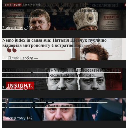
ПРИСМАК «РУССЬКОГО МІРА» в ПЦУ: ексклюзивні
документи, вирок і російський слід у Тернопільсько-
Бучацькій єпархії
2 місяці тому
298
Nemo iudex in causa sua: Наталія Шевчук публічно
відповіла митрополиту Євстратію Зорі
3 місяці тому
215
EXCLUSIVE (DOCUMENTS)/BLOOD BROTHERS: THE
CRIMINAL FRANCHISE WITHIN THE OCU
3 місяці тому
129
Від віолончелі до Патріаршого жезла: Новий шлях
Грузинської Церкви з Католикосом Шіо III
3 місяці тому
142