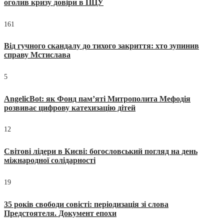
оголив кризу довіри в ПЦУ
161
Від гучного скандалу до тихого закриття: хто зупинив
справу Мстислава
5
AngelicBot: як Фонд пам’яті Митрополита Мефодія
розвиває цифрову катехизацію дітей
12
Світові лідери в Києві: богословський погляд на день
міжнародної солідарності
19
35 років свободи совісті: періодизація зі слова
Предстоятеля. Документ епохи