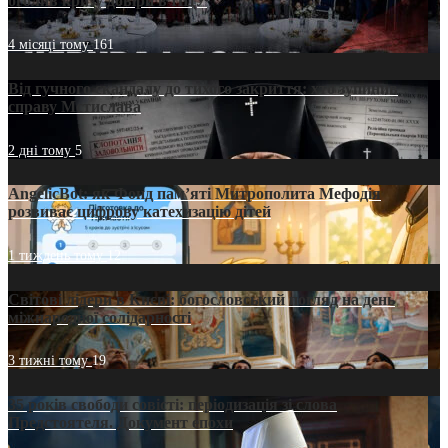
оголив кризу довіри в ПЦУ
4 місяці тому
161
Від гучного скандалу до тихого закриття: хто зупинив
справу Мстислава
2 дні тому
5
AngelicBot: як Фонд пам’яті Митрополита Мефодія
розвиває цифрову катехизацію дітей
1 тиждень тому
12
Світові лідери в Києві: богословський погляд на день
міжнародної солідарності
3 тижні тому
19
35 років свободи совісті: періодизація зі слова
Предстоятеля. Документ епохи