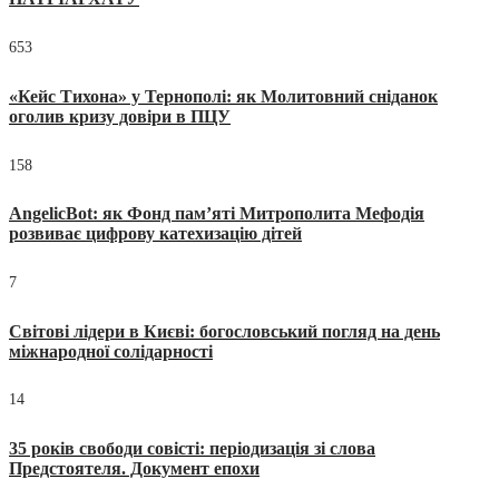
653
«Кейс Тихона» у Тернополі: як Молитовний сніданок
оголив кризу довіри в ПЦУ
158
AngelicBot: як Фонд пам’яті Митрополита Мефодія
розвиває цифрову катехизацію дітей
7
Світові лідери в Києві: богословський погляд на день
міжнародної солідарності
14
35 років свободи совісті: періодизація зі слова
Предстоятеля. Документ епохи