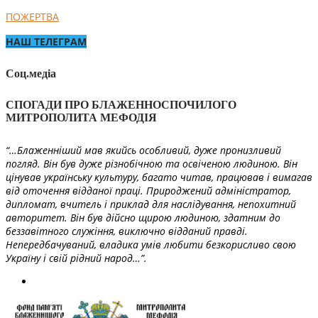
ПОЖЕРТВА
НАШ ТЕЛЕГРАМ
Соц.медіа
СПОГАДИ ПРО БЛАЖЕННОСПОЧИЛОГО
МИТРОПОЛИТА МЕФОДІЯ
“…Блаженніший мав якийсь особливий, дуже пронизливий
погляд. Він був дуже різнобічною та освіченою людиною. Він
цінував українську культуру, багато читав, працював і вимагав
від оточення відданої праці. Природжений адміністратор,
дипломат, вчитель і приклад для наслідування, непохитний
авторитет. Він був дійсно щирою людиною, здатним до
беззавітного служіння, виключно відданий правді.
Непередбачуваний, владика умів любити безкорисливо свою
Україну і свій рідний народ…”.