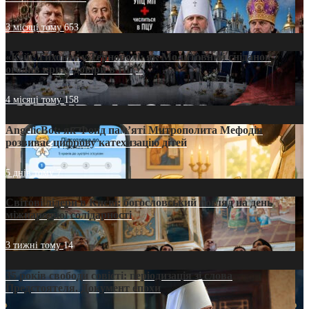
3 місяці тому
653
«Кейс Тихона» у Тернополі: як Молитовний сніданок
оголив кризу довіри в ПЦУ
4 місяці тому
158
AngelicBot: як Фонд пам’яті Митрополита Мефодія
розвиває цифрову катехизацію дітей
5 днів тому
7
Світові лідери в Києві: богословський погляд на день
міжнародної солідарності
3 тижні тому
14
35 років свободи совісті: періодизація зі слова
Предстоятеля. Документ епохи