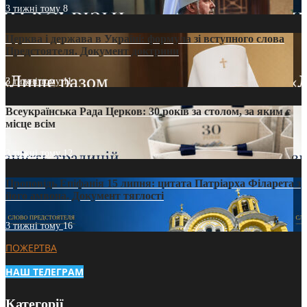
3 тижні тому
8
Церква і держава в Україні: формула зі вступного слова
Предстоятеля. Документ доктрини
3 тижні тому
11
Всеукраїнська Рада Церков: 30 років за столом, за яким є
місце всім
3 тижні тому
12
Проповідь Епіфанія 15 липня: цитата Патріарха Філарета з
його амвона. Документ тяглості
3 тижні тому
16
ПОЖЕРТВА
НАШ ТЕЛЕГРАМ
Категорії