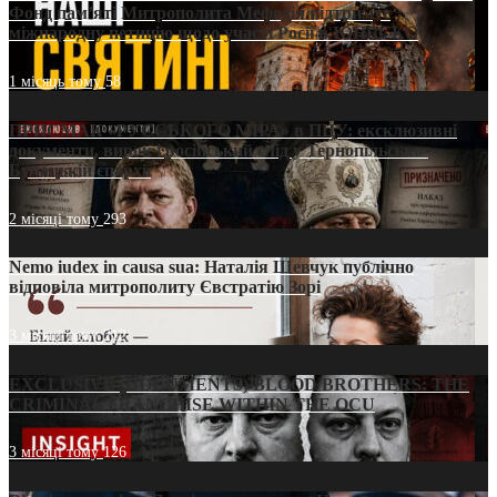
Фонд пам’яті Митрополита Мефодія підтримує
міжнародну петицію щодо участі Росії в ЮНЕСКО
1 місяць тому
58
ПРИСМАК «РУССЬКОГО МІРА» в ПЦУ: ексклюзивні
документи, вирок і російський слід у Тернопільсько-
Бучацькій єпархії
2 місяці тому
293
Nemo iudex in causa sua: Наталія Шевчук публічно
відповіла митрополиту Євстратію Зорі
3 місяці тому
212
EXCLUSIVE (DOCUMENTS)/BLOOD BROTHERS: THE
CRIMINAL FRANCHISE WITHIN THE OCU
3 місяці тому
126