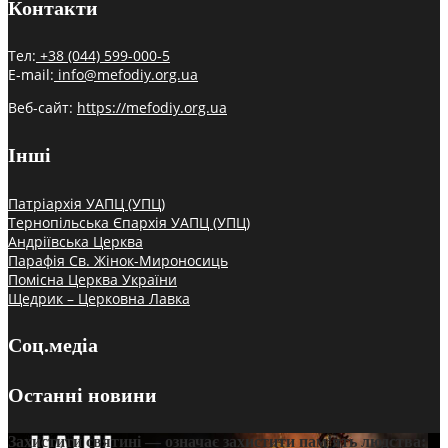
Контакти
Тел:
+38 (044) 599-000-5
E-mail:
info@mefodiy.org.ua
Веб-сайт:
https://mefodiy.org.ua
Інші
Патріархія УАПЦ (УПЦ)
Тернопільська Єпархія УАПЦ (УПЦ)
Андріївська Церква
Парафія Св. Жінок-Мироносиць
Помісна Церква України
Щедрик – Церковна Лавка
Соц.медіа
Останні новини
Захистити святині — означає захистити пам’ять людства: