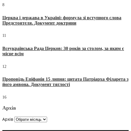
8
Церква і держава в Україні: формула зі вступного слова
Предстоятеля. Документ доктрини
11
Всеукраїнська Рада Церков: 30 років за столом, за яким є
місце всім
12
Проповідь Епіфанія 15 липня: цитата Патріарха Філарета з
його амвона. Документ тяглості
16
Архів
Архів