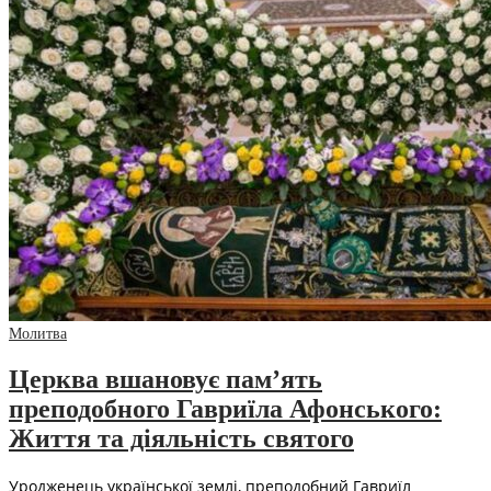
Молитва
Церква вшановує пам’ять
преподобного Гавриїла Афонського:
Життя та діяльність святого
Уродженець української землі, преподобний Гавриїл