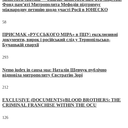
Фонд пам’яті Митрополита Мефодія підтримує
міжнародну петицію щодо участі Росії в ЮНЕСКО
58
ПРИСМАК «РУССЬКОГО МІРА» в ПЦУ: ексклюзивні
документи, вирок і російський слід у Тернопільсько-
Бучацькій єпархії
293
Nemo iudex in causa sua: Наталія Шевчук публічно
відповіла митрополиту Євстратію Зорі
212
EXCLUSIVE (DOCUMENTS)/BLOOD BROTHERS: THE
CRIMINAL FRANCHISE WITHIN THE OCU
126