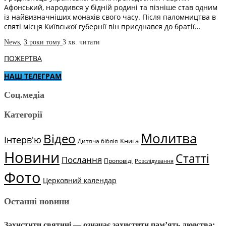
Афонський, народився у бідній родині та пізніше став одним
із найвизначніших монахів свого часу. Після паломництва в
святі місця Київської губернії він приєднався до братії…
News
,
3 роки тому
3 хв.
читати
ПОЖЕРТВА
НАШ ТЕЛЕГРАМ
Соц.медіа
Категорії
Молитва
Відео
Інтерв'ю
Книга
Дитяча біблія
Новини
Статті
Послання
Проповіді
Розслідування
Фото
Церковний календар
Останні новини
Захистити святині — означає захистити пам’ять людства: