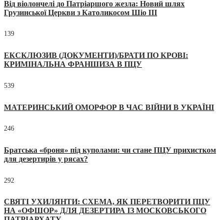
Від віолончелі до Патріаршого жезла: Новий шлях
Грузинської Церкви з Католикосом Шіо III
139
ЕКСКЛЮЗИВ (ДОКУМЕНТИ)/БРАТИ ПО КРОВІ:
КРИМІНАЛЬНА ФРАНШИЗА В ПЦУ
539
МАТЕРИНСЬКИЙ ОМОРФОР В ЧАС ВІЙНИ В УКРАЇНІ
246
Братська «броня» під куполами: чи стане ПЦУ прихистком
для дезертирів у рясах?
292
СВЯТІ УХИЛЯНТИ: СХЕМА, ЯК ПЕРЕТВОРИТИ ПЦУ
НА «ОФШОР» ДЛЯ ДЕЗЕРТИРА ІЗ МОСКОВСЬКОГО
ПАТРІАРХАТУ