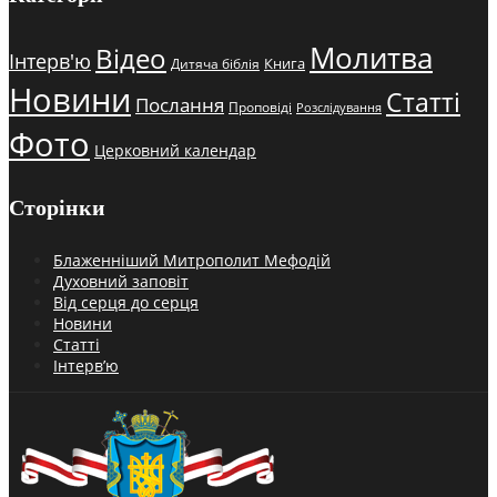
Молитва
Відео
Інтерв'ю
Книга
Дитяча біблія
Новини
Статті
Послання
Проповіді
Розслідування
Фото
Церковний календар
Сторінки
Блаженніший Митрополит Мефодій
Духовний заповіт
Від серця до серця
Новини
Статті
Інтерв’ю