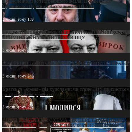
Від віолончелі до Патріаршого жезла: Новий шлях
Грузинської Церкви з Католикосом Шіо III
3 місяці тому
139
ЕКСКЛЮЗИВ (ДОКУМЕНТИ)/БРАТИ ПО КРОВІ:
КРИМІНАЛЬНА ФРАНШИЗА В ПЦУ
3 місяці тому
539
МАТЕРИНСЬКИЙ ОМОРФОР В ЧАС ВІЙНИ В УКРАЇНІ
3 місяці тому
246
Братська «броня» під куполами: чи стане ПЦУ прихистком
для дезертирів у рясах?
3 місяці тому
292
СВЯТІ УХИЛЯНТИ: СХЕМА, ЯК ПЕРЕТВОРИТИ ПЦУ
НА «ОФШОР» ДЛЯ ДЕЗЕРТИРА ІЗ МОСКОВСЬКОГО
ПАТРІАРХАТУ