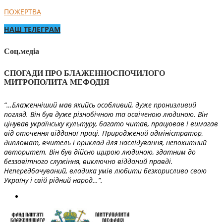
ПОЖЕРТВА
НАШ ТЕЛЕГРАМ
Соц.медіа
СПОГАДИ ПРО БЛАЖЕННОСПОЧИЛОГО
МИТРОПОЛИТА МЕФОДІЯ
“…Блаженніший мав якийсь особливий, дуже пронизливий
погляд. Він був дуже різнобічною та освіченою людиною. Він
цінував українську культуру, багато читав, працював і вимагав
від оточення відданої праці. Природжений адміністратор,
дипломат, вчитель і приклад для наслідування, непохитний
авторитет. Він був дійсно щирою людиною, здатним до
беззавітного служіння, виключно відданий правді.
Непередбачуваний, владика умів любити безкорисливо свою
Україну і свій рідний народ…”.