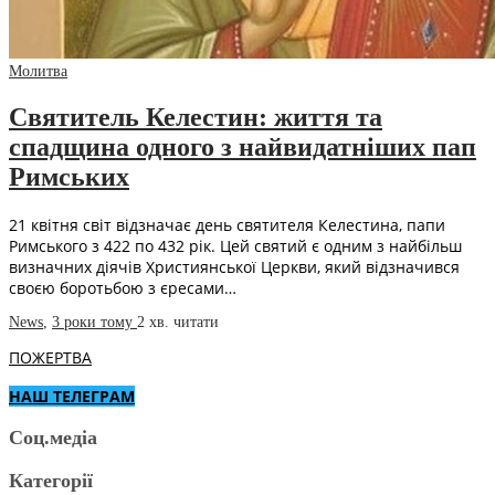
Молитва
Святитель Келестин: життя та
спадщина одного з найвидатніших пап
Римських
21 квітня світ відзначає день святителя Келестина, папи
Римського з 422 по 432 рік. Цей святий є одним з найбільш
визначних діячів Християнської Церкви, який відзначився
своєю боротьбою з єресами…
News
,
3 роки тому
2 хв.
читати
ПОЖЕРТВА
НАШ ТЕЛЕГРАМ
Соц.медіа
Категорії