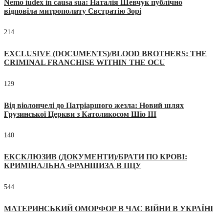
Nemo iudex in causa sua: Наталія Шевчук публічно
відповіла митрополиту Євстратію Зорі
214
EXCLUSIVE (DOCUMENTS)/BLOOD BROTHERS: THE
CRIMINAL FRANCHISE WITHIN THE OCU
129
Від віолончелі до Патріаршого жезла: Новий шлях
Грузинської Церкви з Католикосом Шіо III
140
ЕКСКЛЮЗИВ (ДОКУМЕНТИ)/БРАТИ ПО КРОВІ:
КРИМІНАЛЬНА ФРАНШИЗА В ПЦУ
544
МАТЕРИНСЬКИЙ ОМОРФОР В ЧАС ВІЙНИ В УКРАЇНІ