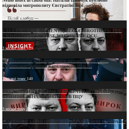
Nemo iudex in causa sua: Наталія Шевчук публічно
відповіла митрополиту Євстратію Зорі
3 місяці тому
214
EXCLUSIVE (DOCUMENTS)/BLOOD BROTHERS: THE
CRIMINAL FRANCHISE WITHIN THE OCU
3 місяці тому
129
Від віолончелі до Патріаршого жезла: Новий шлях
Грузинської Церкви з Католикосом Шіо III
3 місяці тому
140
ЕКСКЛЮЗИВ (ДОКУМЕНТИ)/БРАТИ ПО КРОВІ:
КРИМІНАЛЬНА ФРАНШИЗА В ПЦУ
3 місяці тому
544
МАТЕРИНСЬКИЙ ОМОРФОР В ЧАС ВІЙНИ В УКРАЇНІ