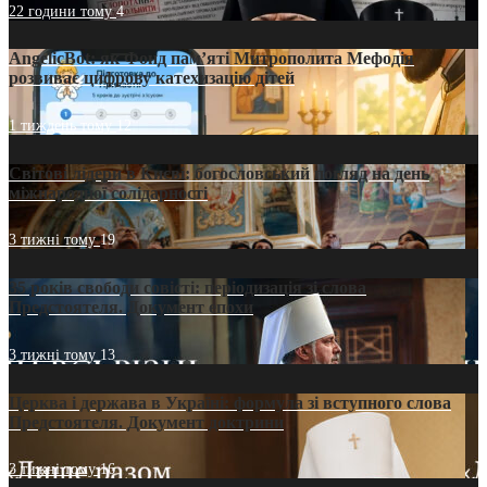
22 години тому
4
AngelicBot: як Фонд пам’яті Митрополита Мефодія
розвиває цифрову катехизацію дітей
1 тиждень тому
12
Світові лідери в Києві: богословський погляд на день
міжнародної солідарності
3 тижні тому
19
35 років свободи совісті: періодизація зі слова
Предстоятеля. Документ епохи
3 тижні тому
13
Церква і держава в Україні: формула зі вступного слова
Предстоятеля. Документ доктрини
3 тижні тому
16