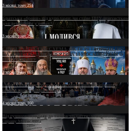
3 місяці тому
251
Братська «броня» під куполами: чи стане ПЦУ прихистком
для дезертирів у рясах?
3 місяці тому
294
СВЯТІ УХИЛЯНТИ: СХЕМА, ЯК ПЕРЕТВОРИТИ ПЦУ
НА «ОФШОР» ДЛЯ ДЕЗЕРТИРА ІЗ МОСКОВСЬКОГО
ПАТРІАРХАТУ
3 місяці тому
655
«Кейс Тихона» у Тернополі: як Молитовний сніданок
оголив кризу довіри в ПЦУ
4 місяці тому
160
Від гучного скандалу до тихого закриття: хто зупинив
справу Мстислава