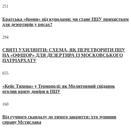
251
Братська «броня» під куполами: чи стане ПЦУ прихистком
для дезертирів у рясах?
294
СВЯТІ УХИЛЯНТИ: СХЕМА, ЯК ПЕРЕТВОРИТИ ПЦУ
НА «ОФШОР» ДЛЯ ДЕЗЕРТИРА ІЗ МОСКОВСЬКОГО
ПАТРІАРХАТУ
655
«Кейс Тихона» у Тернополі: як Молитовний сніданок
оголив кризу довіри в ПЦУ
160
Від гучного скандалу до тихого закриття: хто зупинив
справу Мстислава