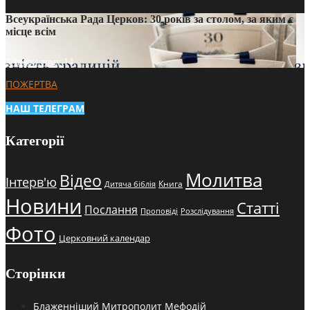
Всеукраїнська Рада Церков: 30 років за столом, за яким є
місце всім
3 тижні тому
14
ПОЖЕРТВА
НАШ ТЕЛЕГРАМ
Категорії
Молитва
Відео
Інтерв'ю
Книга
Дитяча біблія
Новини
Статті
Послання
Проповіді
Розслідування
Фото
Церковний календар
Сторінки
Блаженніший Митрополит Мефодій