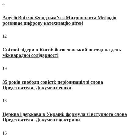
4
AngelicBot: як Фонд пам’яті Митрополита Мефодія
розвиває цифрову катехизацію дітей
12
Світові лідери в Києві: богословський погляд на день
міжнародної солідарності
19
35 років свободи совісті: періодизація зі слова
Предстоятеля. Документ епохи
13
Церква і держава в Україні: формула зі вступного слова
Предстоятеля. Документ доктрини
16