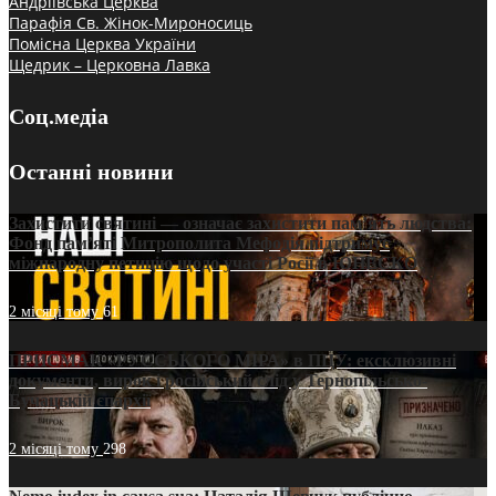
Андріївська Церква
Парафія Св. Жінок-Мироносиць
Помісна Церква України
Щедрик – Церковна Лавка
Соц.медіа
Останні новини
Захистити святині — означає захистити пам’ять людства:
Фонд пам’яті Митрополита Мефодія підтримує
міжнародну петицію щодо участі Росії в ЮНЕСКО
2 місяці тому
61
ПРИСМАК «РУССЬКОГО МІРА» в ПЦУ: ексклюзивні
документи, вирок і російський слід у Тернопільсько-
Бучацькій єпархії
2 місяці тому
298