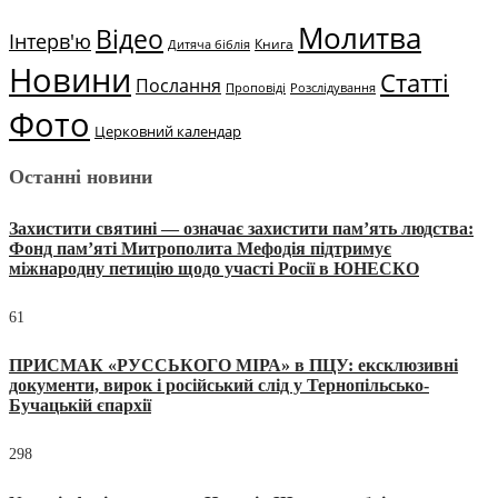
Молитва
Відео
Інтерв'ю
Книга
Дитяча біблія
Новини
Статті
Послання
Проповіді
Розслідування
Фото
Церковний календар
Останні новини
Захистити святині — означає захистити пам’ять людства:
Фонд пам’яті Митрополита Мефодія підтримує
міжнародну петицію щодо участі Росії в ЮНЕСКО
61
ПРИСМАК «РУССЬКОГО МІРА» в ПЦУ: ексклюзивні
документи, вирок і російський слід у Тернопільсько-
Бучацькій єпархії
298