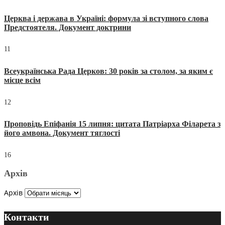
Церква і держава в Україні: формула зі вступного слова
Предстоятеля. Документ доктрини
11
Всеукраїнська Рада Церков: 30 років за столом, за яким є
місце всім
12
Проповідь Епіфанія 15 липня: цитата Патріарха Філарета з
його амвона. Документ тяглості
16
Архів
Архів
Контакти