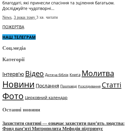
благодаті, які принесли спасіння та зцілення багатьом.
Досліджуйте чудотворні…
News
,
3 роки тому
3 хв.
читати
ПОЖЕРТВА
НАШ ТЕЛЕГРАМ
Соц.медіа
Категорії
Молитва
Відео
Інтерв'ю
Книга
Дитяча біблія
Новини
Статті
Послання
Проповіді
Розслідування
Фото
Церковний календар
Останні новини
Захистити святині — означає захистити пам’ять людства:
Фонд пам’яті Митрополита Мефодія підтримує