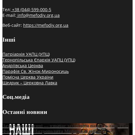
Тел:
+38 (044) 599-000-5
E-mail:
info@mefodiy.org.ua
Веб-сайт:
https://mefodiy.org.ua
Інші
Патріархія УАПЦ (УПЦ)
Тернопільська Єпархія УАПЦ (УПЦ)
Андріївська Церква
Парафія Св. Жінок-Мироносиць
Помісна Церква України
Щедрик – Церковна Лавка
Соц.медіа
Останні новини
Захистити святині — означає захистити пам’ять людства:
Фонд пам’яті Митрополита Мефодія підтримує