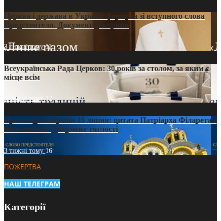
Церква і держава в Україні: формула зі вступного слова
Предстоятеля. Документ доктрини
3 тижні тому
11
Всеукраїнська Рада Церков: 30 років за столом, за яким є
місце всім
3 тижні тому
12
Проповідь Епіфанія 15 липня: цитата Патріарха Філарета з
його амвона. Документ тяглості
3 тижні тому
16
ПОЖЕРТВА
НАШ ТЕЛЕГРАМ
Категорії