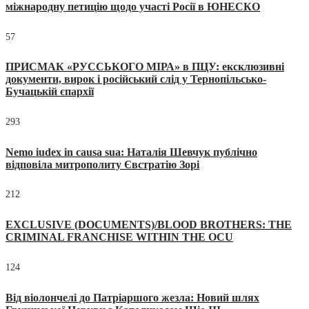
міжнародну петицію щодо участі Росії в ЮНЕСКО
57
ПРИСМАК «РУССЬКОГО МІРА» в ПЦУ: ексклюзивні
документи, вирок і російський слід у Тернопільсько-
Бучацькій єпархії
293
Nemo iudex in causa sua: Наталія Шевчук публічно
відповіла митрополиту Євстратію Зорі
212
EXCLUSIVE (DOCUMENTS)/BLOOD BROTHERS: THE
CRIMINAL FRANCHISE WITHIN THE OCU
124
Від віолончелі до Патріаршого жезла: Новий шлях