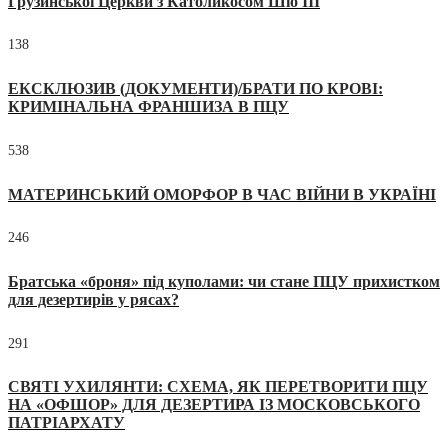
Грузинської Церкви з Католикосом Шіо III
138
ЕКСКЛЮЗИВ (ДОКУМЕНТИ)/БРАТИ ПО КРОВІ:
КРИМІНАЛЬНА ФРАНШИЗА В ПЦУ
538
МАТЕРИНСЬКИЙ ОМОРФОР В ЧАС ВІЙНИ В УКРАЇНІ
246
Братська «броня» під куполами: чи стане ПЦУ прихистком
для дезертирів у рясах?
291
СВЯТІ УХИЛЯНТИ: СХЕМА, ЯК ПЕРЕТВОРИТИ ПЦУ
НА «ОФШОР» ДЛЯ ДЕЗЕРТИРА ІЗ МОСКОВСЬКОГО
ПАТРІАРХАТУ