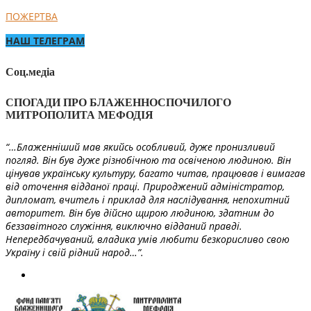
ПОЖЕРТВА
НАШ ТЕЛЕГРАМ
Соц.медіа
СПОГАДИ ПРО БЛАЖЕННОСПОЧИЛОГО
МИТРОПОЛИТА МЕФОДІЯ
“…Блаженніший мав якийсь особливий, дуже пронизливий
погляд. Він був дуже різнобічною та освіченою людиною. Він
цінував українську культуру, багато читав, працював і вимагав
від оточення відданої праці. Природжений адміністратор,
дипломат, вчитель і приклад для наслідування, непохитний
авторитет. Він був дійсно щирою людиною, здатним до
беззавітного служіння, виключно відданий правді.
Непередбачуваний, владика умів любити безкорисливо свою
Україну і свій рідний народ…”.