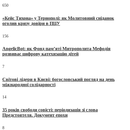
650
«Кейс Тихона» у Тернополі: як Молитовний сніданок
оголив кризу довіри в ПЦУ
156
AngelicBot: як Фонд пам’яті Митрополита Мефодія
розвиває цифрову катехизацію дітей
7
Світові лідери в Києві: богословський погляд на день
міжнародної солідарності
14
35 років свободи совісті: періодизація зі слова
Предстоятеля. Документ епохи
8