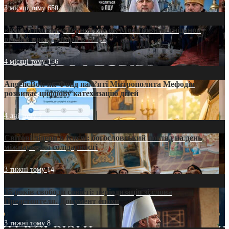
3 місяці тому
650
«Кейс Тихона» у Тернополі: як Молитовний сніданок
оголив кризу довіри в ПЦУ
4 місяці тому
156
AngelicBot: як Фонд пам’яті Митрополита Мефодія
розвиває цифрову катехизацію дітей
4 дні тому
7
Світові лідери в Києві: богословський погляд на день
міжнародної солідарності
3 тижні тому
14
35 років свободи совісті: періодизація зі слова
Предстоятеля. Документ епохи
3 тижні тому
8