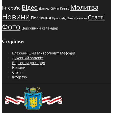
Молитва
Відео
Інтерв'ю
Книга
Дитяча біблія
Новини
Статті
Послання
Проповіді
Розслідування
Фото
Церковний календар
Сторінки
Блаженніший Митрополит Мефодій
Духовний заповіт
Від серця до серця
Новини
Статті
Інтерв’ю