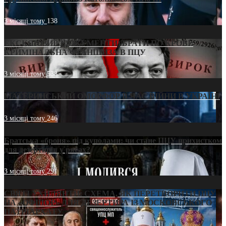
3 місяці тому
138
ЕКСКЛЮЗИВ (ДОКУМЕНТИ)/БРАТИ ПО КРОВІ:
КРИМІНАЛЬНА ФРАНШИЗА В ПЦУ
3 місяці тому
538
МАТЕРИНСЬКИЙ ОМОРФОР В ЧАС ВІЙНИ В УКРАЇНІ
3 місяці тому
246
Братська «броня» під куполами: чи стане ПЦУ прихистком
для дезертирів у рясах?
3 місяці тому
291
СВЯТІ УХИЛЯНТИ: СХЕМА, ЯК ПЕРЕТВОРИТИ ПЦУ
НА «ОФШОР» ДЛЯ ДЕЗЕРТИРА ІЗ МОСКОВСЬКОГО
ПАТРІАРХАТУ