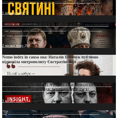
міжнародну петицію щодо участі Росії в ЮНЕСКО
1 місяць тому
57
ПРИСМАК «РУССЬКОГО МІРА» в ПЦУ: ексклюзивні
документи, вирок і російський слід у Тернопільсько-
Бучацькій єпархії
2 місяці тому
293
Nemo iudex in causa sua: Наталія Шевчук публічно
відповіла митрополиту Євстратію Зорі
3 місяці тому
212
EXCLUSIVE (DOCUMENTS)/BLOOD BROTHERS: THE
CRIMINAL FRANCHISE WITHIN THE OCU
3 місяці тому
124
Від віолончелі до Патріаршого жезла: Новий шлях
Грузинської Церкви з Католикосом Шіо III