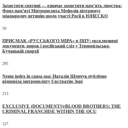
Захистити святині — означає захистити пам’ять людства:
Фонд пам’яті Митрополита Мефодія підтримує
міжнародну петицію щодо участі Росії в ЮНЕСКО
59
ПРИСМАК «РУССЬКОГО МІРА» в ПЦУ: ексклюзивні
документи, вирок і російський слід у Тернопільсько-
Бучацькій єпархії
295
Nemo iudex in causa sua: Наталія Шевчук публічно
відповіла митрополиту Євстратію Зорі
213
EXCLUSIVE (DOCUMENTS)/BLOOD BROTHERS: THE
CRIMINAL FRANCHISE WITHIN THE OCU
127