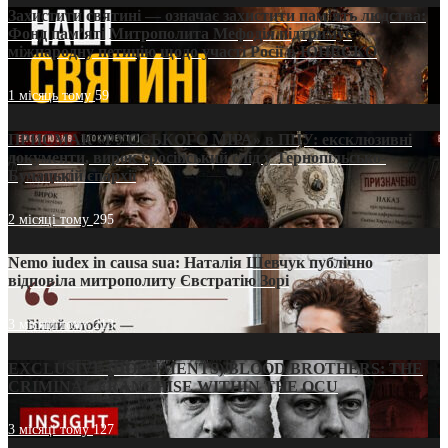
Захистити святині — означає захистити пам’ять людства:
Фонд пам’яті Митрополита Мефодія підтримує
міжнародну петицію щодо участі Росії в ЮНЕСКО
1 місяць тому
59
ПРИСМАК «РУССЬКОГО МІРА» в ПЦУ: ексклюзивні
документи, вирок і російський слід у Тернопільсько-
Бучацькій єпархії
2 місяці тому
295
Nemo iudex in causa sua: Наталія Шевчук публічно
відповіла митрополиту Євстратію Зорі
3 місяці тому
213
EXCLUSIVE (DOCUMENTS)/BLOOD BROTHERS: THE
CRIMINAL FRANCHISE WITHIN THE OCU
3 місяці тому
127