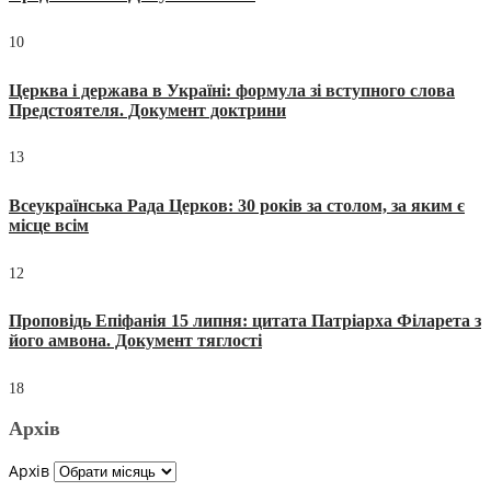
10
Церква і держава в Україні: формула зі вступного слова
Предстоятеля. Документ доктрини
13
Всеукраїнська Рада Церков: 30 років за столом, за яким є
місце всім
12
Проповідь Епіфанія 15 липня: цитата Патріарха Філарета з
його амвона. Документ тяглості
18
Архів
Архів