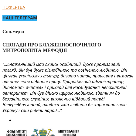
ПОЖЕРТВА
НАШ ТЕЛЕГРАМ
Соц.медіа
СПОГАДИ ПРО БЛАЖЕННОСПОЧИЛОГО
МИТРОПОЛИТА МЕФОДІЯ
“…Блаженніший мав якийсь особливий, дуже пронизливий
погляд. Він був дуже різнобічною та освіченою людиною. Він
цінував українську культуру, багато читав, працював і вимагав
від оточення відданої праці. Природжений адміністратор,
дипломат, вчитель і приклад для наслідування, непохитний
авторитет. Він був дійсно щирою людиною, здатним до
беззавітного служіння, виключно відданий правді.
Непередбачуваний, владика умів любити безкорисливо свою
Україну і свій рідний народ…”.