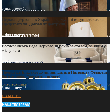
3 тижні тому
10
Церква і держава в Україні: формула зі вступного слова
Предстоятеля. Документ доктрини
3 тижні тому
13
Всеукраїнська Рада Церков: 30 років за столом, за яким є
місце всім
3 тижні тому
12
Проповідь Епіфанія 15 липня: цитата Патріарха Філарета з
його амвона. Документ тяглості
3 тижні тому
18
ПОЖЕРТВА
НАШ ТЕЛЕГРАМ