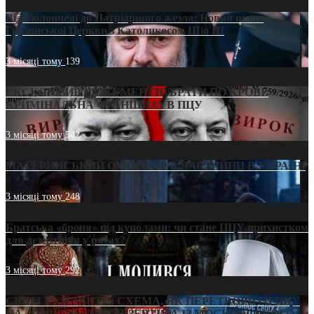
Від віолончелі до Патріаршого жезла: Новий шлях
Грузинської Церкви з Католикосом Шіо III
3 місяці тому
139
ЕКСКЛЮЗИВ (ДОКУМЕНТИ)/БРАТИ ПО КРОВІ:
КРИМІНАЛЬНА ФРАНШИЗА В ПЦУ
3 місяці тому
542
МАТЕРИНСЬКИЙ ОМОРФОР В ЧАС ВІЙНИ В УКРАЇНІ
3 місяці тому
248
Братська «броня» під куполами: чи стане ПЦУ прихистком
для дезертирів у рясах?
3 місяці тому
292
СВЯТІ УХИЛЯНТИ: СХЕМА, ЯК ПЕРЕТВОРИТИ ПЦУ
НА «ОФШОР» ДЛЯ ДЕЗЕРТИРА ІЗ МОСКОВСЬКОГО