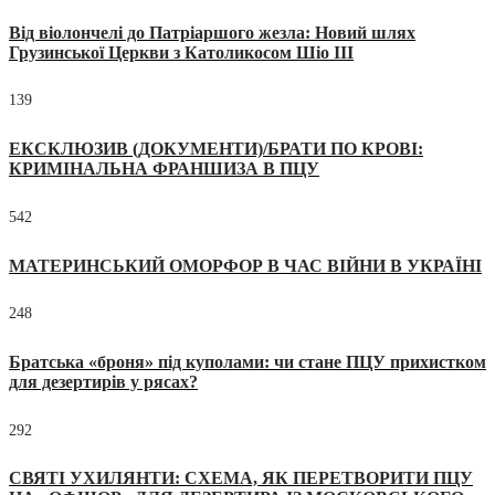
Від віолончелі до Патріаршого жезла: Новий шлях
Грузинської Церкви з Католикосом Шіо III
139
ЕКСКЛЮЗИВ (ДОКУМЕНТИ)/БРАТИ ПО КРОВІ:
КРИМІНАЛЬНА ФРАНШИЗА В ПЦУ
542
МАТЕРИНСЬКИЙ ОМОРФОР В ЧАС ВІЙНИ В УКРАЇНІ
248
Братська «броня» під куполами: чи стане ПЦУ прихистком
для дезертирів у рясах?
292
СВЯТІ УХИЛЯНТИ: СХЕМА, ЯК ПЕРЕТВОРИТИ ПЦУ