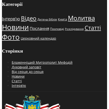
Категорії
Молитва
Відео
Інтерв'ю
Книга
Дитяча біблія
Новини
Статті
Послання
Проповіді
Розслідування
Фото
Церковний календар
Сторінки
Блаженніший Митрополит Мефодій
Духовний заповіт
Від серця до серця
Новини
Статті
Інтерв’ю