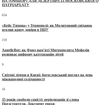
НА «ОФШОР» ДЛЯ ДЕЗЕРТИРА ІЗ МОСКОВСЬКОГО
ПАТРІАРХАТУ
654
«Кейс Тихона» у Тернополі: як Молитовний сніданок
оголив кризу довіри в ПЦУ
159
AngelicBot: як Фонд пам’яті Митрополита Мефодія
розвиває цифрову катехизацію дітей
9
Світові лідери в Києві: богословський погляд на день
міжнародної солідарності
16
35 років свободи совісті: періодизація зі слова
Предстоятеля. Документ епохи