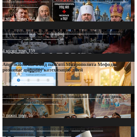
ПАТРІАРХАТУ
3 місяці тому
654
«Кейс Тихона» у Тернополі: як Молитовний сніданок
оголив кризу довіри в ПЦУ
4 місяці тому
159
AngelicBot: як Фонд пам’яті Митрополита Мефодія
розвиває цифрову катехизацію дітей
5 днів тому
9
Світові лідери в Києві: богословський погляд на день
міжнародної солідарності
3 тижні тому
16
35 років свободи совісті: періодизація зі слова
Предстоятеля. Документ епохи