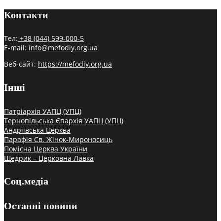
Контакти
Тел:
+38 (044) 599-000-5
E-mail:
info@mefodiy.org.ua
Веб-сайт:
https://mefodiy.org.ua
Інші
Патріархія УАПЦ (УПЦ)
Тернопільська Єпархія УАПЦ (УПЦ)
Андріївська Церква
Парафія Св. Жінок-Мироносиць
Помісна Церква України
Щедрик – Церковна Лавка
Соц.медіа
Останні новини