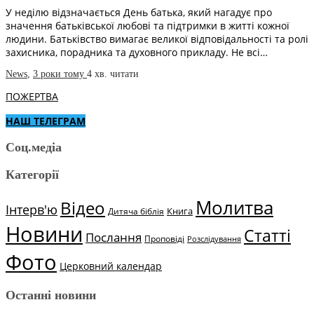
У неділю відзначається День батька, який нагадує про
значення батьківської любові та підтримки в житті кожної
людини. Батьківство вимагає великої відповідальності та ролі
захисника, порадника та духовного прикладу. Не всі…
News
,
3 роки тому
4 хв.
читати
ПОЖЕРТВА
НАШ ТЕЛЕГРАМ
Соц.медіа
Категорії
Молитва
Відео
Інтерв'ю
Книга
Дитяча біблія
Новини
Статті
Послання
Проповіді
Розслідування
Фото
Церковний календар
Останні новини