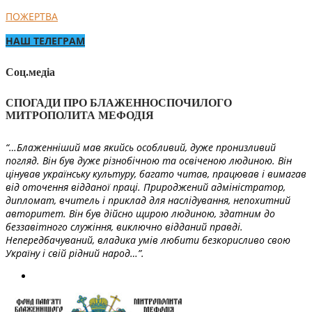
ПОЖЕРТВА
НАШ ТЕЛЕГРАМ
Соц.медіа
СПОГАДИ ПРО БЛАЖЕННОСПОЧИЛОГО
МИТРОПОЛИТА МЕФОДІЯ
“…Блаженніший мав якийсь особливий, дуже пронизливий
погляд. Він був дуже різнобічною та освіченою людиною. Він
цінував українську культуру, багато читав, працював і вимагав
від оточення відданої праці. Природжений адміністратор,
дипломат, вчитель і приклад для наслідування, непохитний
авторитет. Він був дійсно щирою людиною, здатним до
беззавітного служіння, виключно відданий правді.
Непередбачуваний, владика умів любити безкорисливо свою
Україну і свій рідний народ…”.