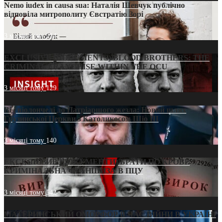
Nemo iudex in causa sua: Наталія Шевчук публічно
відповіла митрополиту Євстратію Зорі
3 місяці тому
214
EXCLUSIVE (DOCUMENTS)/BLOOD BROTHERS: THE
CRIMINAL FRANCHISE WITHIN THE OCU
3 місяці тому
129
Від віолончелі до Патріаршого жезла: Новий шлях
Грузинської Церкви з Католикосом Шіо III
3 місяці тому
140
ЕКСКЛЮЗИВ (ДОКУМЕНТИ)/БРАТИ ПО КРОВІ:
КРИМІНАЛЬНА ФРАНШИЗА В ПЦУ
3 місяці тому
542
МАТЕРИНСЬКИЙ ОМОРФОР В ЧАС ВІЙНИ В УКРАЇНІ