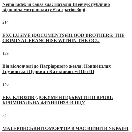
Nemo iudex in causa sua: Наталія Шевчук публічно
відповіла митрополиту Євстратію Зорі
214
EXCLUSIVE (DOCUMENTS)/BLOOD BROTHERS: THE
CRIMINAL FRANCHISE WITHIN THE OCU
129
Від віолончелі до Патріаршого жезла: Новий шлях
Грузинської Церкви з Католикосом Шіо III
140
ЕКСКЛЮЗИВ (ДОКУМЕНТИ)/БРАТИ ПО КРОВІ:
КРИМІНАЛЬНА ФРАНШИЗА В ПЦУ
542
МАТЕРИНСЬКИЙ ОМОРФОР В ЧАС ВІЙНИ В УКРАЇНІ