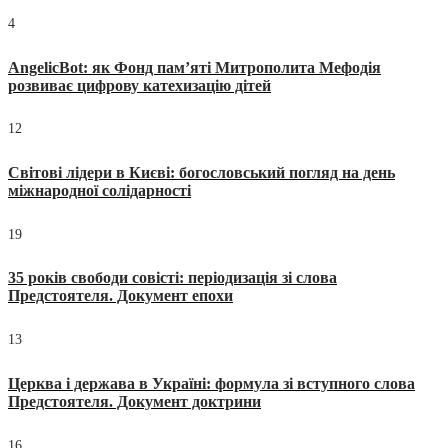
4
AngelicBot: як Фонд пам’яті Митрополита Мефодія
розвиває цифрову катехизацію дітей
12
Світові лідери в Києві: богословський погляд на день
міжнародної солідарності
19
35 років свободи совісті: періодизація зі слова
Предстоятеля. Документ епохи
13
Церква і держава в Україні: формула зі вступного слова
Предстоятеля. Документ доктрини
16