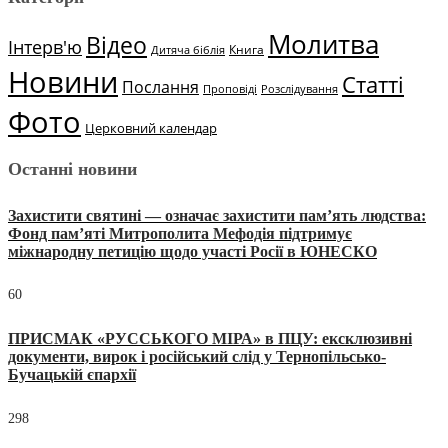
Молитва
Відео
Інтерв'ю
Книга
Дитяча біблія
Новини
Статті
Послання
Проповіді
Розслідування
Фото
Церковний календар
Останні новини
Захистити святині — означає захистити пам’ять людства:
Фонд пам’яті Митрополита Мефодія підтримує
міжнародну петицію щодо участі Росії в ЮНЕСКО
60
ПРИСМАК «РУССЬКОГО МІРА» в ПЦУ: ексклюзивні
документи, вирок і російський слід у Тернопільсько-
Бучацькій єпархії
298