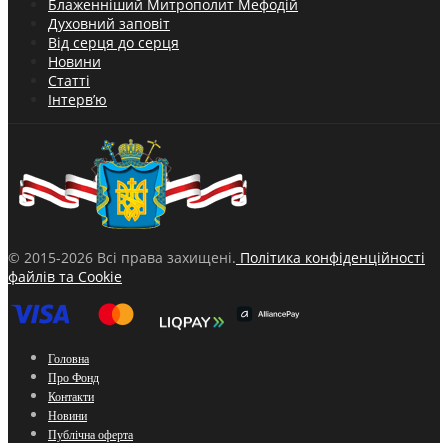
Блаженніший Митрополит Мефодій
Духовний заповіт
Від серця до серця
Новини
Статті
Інтерв’ю
© 2015-2026 Всі права захищені.
Політика конфіденційності
файлів та Cookie
Головна
Про Фонд
Контакти
Новини
Публічна оферта