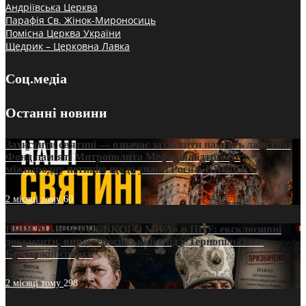
Андріївська Церква
Парафія Св. Жінок-Мироносиць
Помісна Церква України
Щедрик – Церковна Лавка
Соц.медіа
Останні новини
Захистити святині — означає захистити пам’ять людства:
Фонд пам’яті Митрополита Мефодія підтримує
міжнародну петицію щодо участі Росії в ЮНЕСКО
2 місяці тому
60
ПРИСМАК «РУССЬКОГО МІРА» в ПЦУ: ексклюзивні
документи, вирок і російський слід у Тернопільсько-
Бучацькій єпархії
2 місяці тому
298