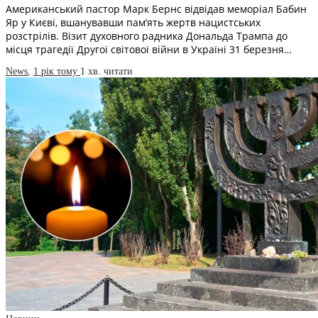
Американський пастор Марк Бернс відвідав меморіал Бабин
Яр у Києві, вшанувавши пам’ять жертв нацистських
розстрілів. Візит духовного радника Дональда Трампа до
місця трагедії Другої світової війни в Україні 31 березня…
News
,
1 рік тому
1 хв.
читати