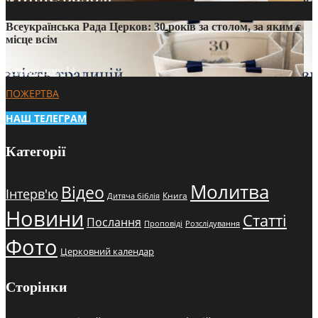
Всеукраїнська Рада Церков: 30 років за столом, за яким є
місце всім
3 тижні тому
14
ПОЖЕРТВА
НАШ ТЕЛЕГРАМ
Категорії
Молитва
Відео
Інтерв'ю
Книга
Дитяча біблія
Новини
Статті
Послання
Проповіді
Розслідування
Фото
Церковний календар
Сторінки