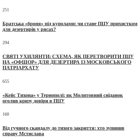
251
Братська «броня» під куполами: чи стане ПЦУ прихистком
для дезертирів у рясах?
294
СВЯТІ УХИЛЯНТИ: СХЕМА, ЯК ПЕРЕТВОРИТИ ПЦУ
НА «ОФШОР» ДЛЯ ДЕЗЕРТИРА ІЗ МОСКОВСЬКОГО
ПАТРІАРХАТУ
655
«Кейс Тихона» у Тернополі: як Молитовний сніданок
оголив кризу довіри в ПЦУ
160
Від гучного скандалу до тихого закриття: хто зупинив
справу Мстислава