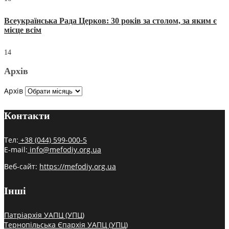
Всеукраїнська Рада Церков: 30 років за столом, за яким є
місце всім
14
Архів
Архів
Контакти
Тел:
+38 (044) 599-000-5
E-mail:
info@mefodiy.org.ua
Веб-сайт:
https://mefodiy.org.ua
Інші
Патріархія УАПЦ (УПЦ)
Тернопільська Єпархія УАПЦ (УПЦ)