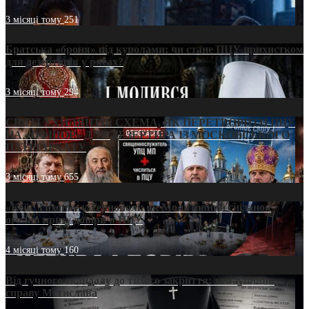
3 місяці тому
251
Братська «броня» під куполами: чи стане ПЦУ прихистком
для дезертирів у рясах?
3 місяці тому
294
СВЯТІ УХИЛЯНТИ: СХЕМА, ЯК ПЕРЕТВОРИТИ ПЦУ
НА «ОФШОР» ДЛЯ ДЕЗЕРТИРА ІЗ МОСКОВСЬКОГО
ПАТРІАРХАТУ
3 місяці тому
655
«Кейс Тихона» у Тернополі: як Молитовний сніданок
оголив кризу довіри в ПЦУ
4 місяці тому
160
Від гучного скандалу до тихого закриття: хто зупинив
справу Мстислава