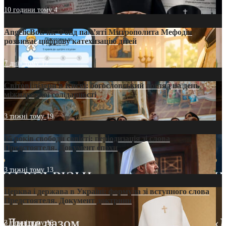
10 години тому
4
AngelicBot: як Фонд пам’яті Митрополита Мефодія
розвиває цифрову катехизацію дітей
7 днів тому
12
Світові лідери в Києві: богословський погляд на день
міжнародної солідарності
3 тижні тому
19
35 років свободи совісті: періодизація зі слова
Предстоятеля. Документ епохи
3 тижні тому
13
Церква і держава в Україні: формула зі вступного слова
Предстоятеля. Документ доктрини
3 тижні тому
16