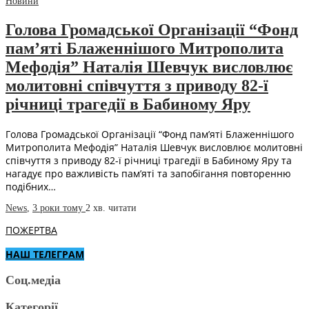
Новини
Голова Громадської Організації “Фонд
пам’яті Блаженнішого Митрополита
Мефодія” Наталія Шевчук висловлює
молитовні співчуття з приводу 82-ї
річниці трагедії в Бабиному Яру
Голова Громадської Організації “Фонд пам’яті Блаженнішого
Митрополита Мефодія” Наталія Шевчук висловлює молитовні
співчуття з приводу 82-ї річниці трагедії в Бабиному Яру та
нагадує про важливість пам’яті та запобігання повторенню
подібних…
News
,
3 роки тому
2 хв.
читати
ПОЖЕРТВА
НАШ ТЕЛЕГРАМ
Соц.медіа
Категорії