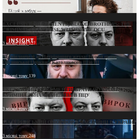
3 місяці тому
213
EXCLUSIVE (DOCUMENTS)/BLOOD BROTHERS: THE
CRIMINAL FRANCHISE WITHIN THE OCU
3 місяці тому
127
Від віолончелі до Патріаршого жезла: Новий шлях
Грузинської Церкви з Католикосом Шіо III
3 місяці тому
139
ЕКСКЛЮЗИВ (ДОКУМЕНТИ)/БРАТИ ПО КРОВІ:
КРИМІНАЛЬНА ФРАНШИЗА В ПЦУ
3 місяці тому
539
МАТЕРИНСЬКИЙ ОМОРФОР В ЧАС ВІЙНИ В УКРАЇНІ
3 місяці тому
248