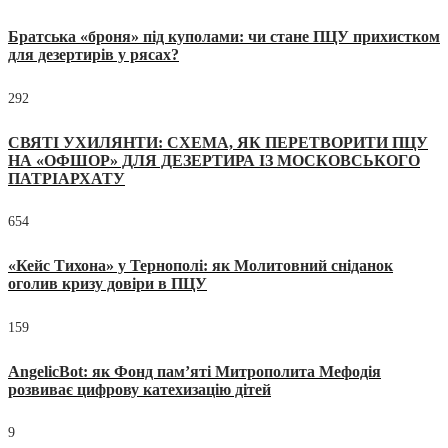
Братська «броня» під куполами: чи стане ПЦУ прихистком
для дезертирів у рясах?
292
СВЯТІ УХИЛЯНТИ: СХЕМА, ЯК ПЕРЕТВОРИТИ ПЦУ
НА «ОФШОР» ДЛЯ ДЕЗЕРТИРА ІЗ МОСКОВСЬКОГО
ПАТРІАРХАТУ
654
«Кейс Тихона» у Тернополі: як Молитовний сніданок
оголив кризу довіри в ПЦУ
159
AngelicBot: як Фонд пам’яті Митрополита Мефодія
розвиває цифрову катехизацію дітей
9