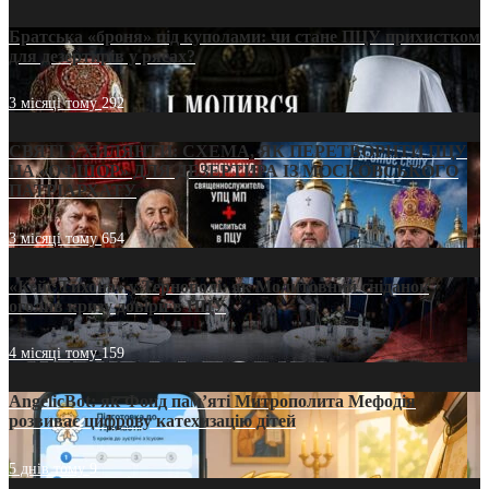
Братська «броня» під куполами: чи стане ПЦУ прихистком
для дезертирів у рясах?
3 місяці тому
292
СВЯТІ УХИЛЯНТИ: СХЕМА, ЯК ПЕРЕТВОРИТИ ПЦУ
НА «ОФШОР» ДЛЯ ДЕЗЕРТИРА ІЗ МОСКОВСЬКОГО
ПАТРІАРХАТУ
3 місяці тому
654
«Кейс Тихона» у Тернополі: як Молитовний сніданок
оголив кризу довіри в ПЦУ
4 місяці тому
159
AngelicBot: як Фонд пам’яті Митрополита Мефодія
розвиває цифрову катехизацію дітей
5 днів тому
9