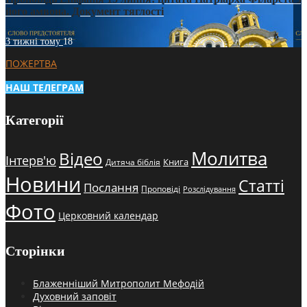
його амвона. Документ тяглості
3 тижні тому
18
ПОЖЕРТВА
НАШ ТЕЛЕГРАМ
Категорії
Молитва
Відео
Інтерв'ю
Книга
Дитяча біблія
Новини
Статті
Послання
Проповіді
Розслідування
Фото
Церковний календар
Сторінки
Блаженніший Митрополит Мефодій
Духовний заповіт