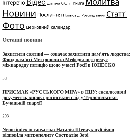
Молитва
Відео
Інтерв'ю
Книга
Дитяча біблія
Новини
Статті
Послання
Проповіді
Розслідування
Фото
Церковний календар
Останні новини
Захистити святині — означає захистити пам’ять людства:
Фонд пам’яті Митрополита Мефодія підтримує
міжнародну петицію щодо участі Росії в ЮНЕСКО
58
ПРИСМАК «РУССЬКОГО МІРА» в ПЦУ: ексклюзивні
документи, вирок і російський слід у Тернопільсько-
Бучацькій єпархії
293
Nemo iudex in causa sua: Наталія Шевчук публічно
відповіла митрополиту Євстратію Зорі