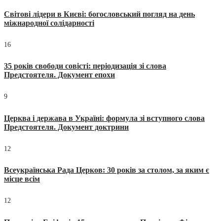
Світові лідери в Києві: богословський погляд на день
міжнародної солідарності
16
35 років свободи совісті: періодизація зі слова
Предстоятеля. Документ епохи
9
Церква і держава в Україні: формула зі вступного слова
Предстоятеля. Документ доктрини
12
Всеукраїнська Рада Церков: 30 років за столом, за яким є
місце всім
12