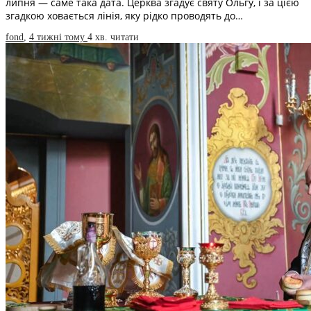
липня — саме така дата. Церква згадує святу Ольгу, і за цією
згадкою ховається лінія, яку рідко проводять до…
fond
,
4 тижні тому
4 хв.
читати