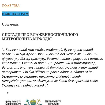
ПОЖЕРТВА
НАШ ТЕЛЕГРАМ
Соц.медіа
СПОГАДИ ПРО БЛАЖЕННОСПОЧИЛОГО
МИТРОПОЛИТА МЕФОДІЯ
“…Блаженніший мав якийсь особливий, дуже пронизливий
погляд. Він був дуже різнобічною та освіченою людиною. Він
цінував українську культуру, багато читав, працював і вимагав
від оточення відданої праці. Природжений адміністратор,
дипломат, вчитель і приклад для наслідування, непохитний
авторитет. Він був дійсно щирою людиною, здатним до
беззавітного служіння, виключно відданий правді.
Непередбачуваний, владика умів любити безкорисливо свою
Україну і свій рідний народ…”.