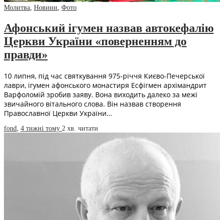
Молитва
,
Новини
,
Фото
Афонський ігумен назвав автокефалію
Церкви України «поверненням до
правди»
10 липня, під час святкування 975-річчя Києво-Печерської
лаври, ігумен афонського монастиря Есфігмен архімандрит
Варфоломій зробив заяву. Вона виходить далеко за межі
звичайного вітального слова. Він назвав створення
Православної Церкви України…
fond
,
4 тижні тому
2 хв.
читати