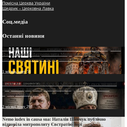
Помісна Церква України
Щедрик – Церковна Лавка
Соц.медіа
Останні новини
Захистити святині — означає захистити пам’ять людства:
Фонд пам’яті Митрополита Мефодія підтримує
міжнародну петицію щодо участі Росії в ЮНЕСКО
1 місяць тому
58
ПРИСМАК «РУССЬКОГО МІРА» в ПЦУ: ексклюзивні
документи, вирок і російський слід у Тернопільсько-
Бучацькій єпархії
2 місяці тому
293
Nemo iudex in causa sua: Наталія Шевчук публічно
відповіла митрополиту Євстратію Зорі