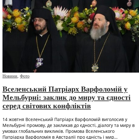
Новини
,
Фото
Вселенський Патріарх Варфоломій у
Мельбурні: заклик до миру та єдності
серед світових конфліктів
14 жовтня Вселенський Патріарх Варфоломій виголосив у
Мельбурні промову, де закликав до єдності, діалогу та миру в
умовах глобальних викликів. Промова Вселенського
Патріарха Варфоломія в Австралії про єдність і мир…