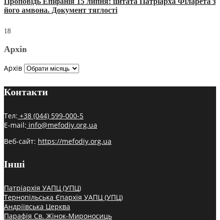
Проповідь Епіфанія 15 липня: цитата Патріарха Філарета з
його амвона. Документ тяглості
18
Архів
Архів
Контакти
Тел:
+38 (044) 599-000-5
E-mail:
info@mefodiy.org.ua
Веб-сайт:
https://mefodiy.org.ua
Інші
Патріархія УАПЦ (УПЦ)
Тернопільська Єпархія УАПЦ (УПЦ)
Андріївська Церква
Парафія Св. Жінок-Мироносиць