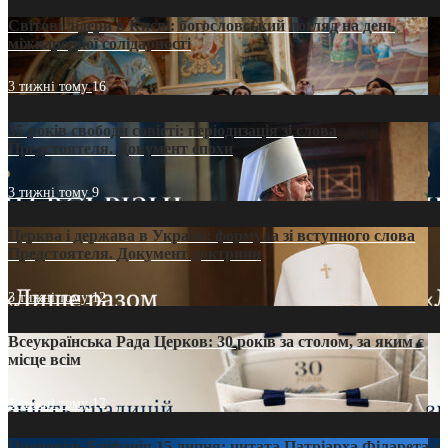
Світові лідери в Києві: богословський погляд на день
міжнародної солідарності
3 тижні тому
16
35 років свободи совісті: періодизація зі слова
Предстоятеля. Документ епохи
3 тижні тому
9
Церква і держава в Україні: формула зі вступного слова
Предстоятеля. Документ доктрини
3 тижні тому
12
Всеукраїнська Рада Церков: 30 років за столом, за яким є
місце всім
3 тижні тому
12
Проповідь Епіфанія 15 липня: цитата Патріарха Філарета з