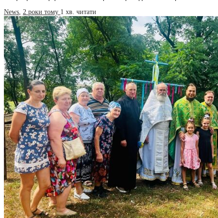
News
,
2 роки тому
1 хв.
читати