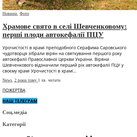
Новини
,
Фото
Храмове свято в селі Шевченковому:
перші плоди автокефалії ПЦУ
Урочистості в храмі преподобного Серафима Саровського
чудотворця зібрали вірян на святкування першого року
автокефалії Православної Церкви України. Віряни
Шевченкового відзначили перший рік автокефалії ПЦУ у
своєму храмі Урочистості в храмі…
News
,
2 роки тому
1 хв.
читати
ПОЖЕРТВА
НАШ ТЕЛЕГРАМ
Соц.медіа
Категорії