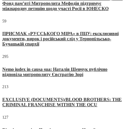
Фонд пам’яті Митрополита Мефодія підтримує
міжнародну петицію щодо участі Росії в ЮНЕСКО
59
ПРИСМАК «РУССЬКОГО МІРА» в ПЦУ: ексклюзивні
документи, вирок і російський слід у Тернопільсько-
Бучацькій єпархії
295
Nemo iudex in causa sua: Наталія Шевчук публічно
відповіла митрополиту Євстратію Зорі
213
EXCLUSIVE (DOCUMENTS)/BLOOD BROTHERS: THE
CRIMINAL FRANCHISE WITHIN THE OCU
127