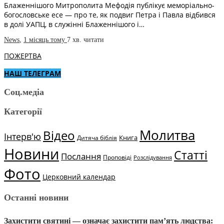
Блаженнішого Митрополита Мефодія публікує меморіально-
богословське есе — про те, як подвиг Петра і Павла відбився
в долі УАПЦ, в служінні Блаженнішого і…
News
,
1 місяць тому
7 хв.
читати
ПОЖЕРТВА
НАШ ТЕЛЕГРАМ
Соц.медіа
Категорії
Молитва
Відео
Інтерв'ю
Книга
Дитяча біблія
Новини
Статті
Послання
Проповіді
Розслідування
Фото
Церковний календар
Останні новини
Захистити святині — означає захистити пам’ять людства: