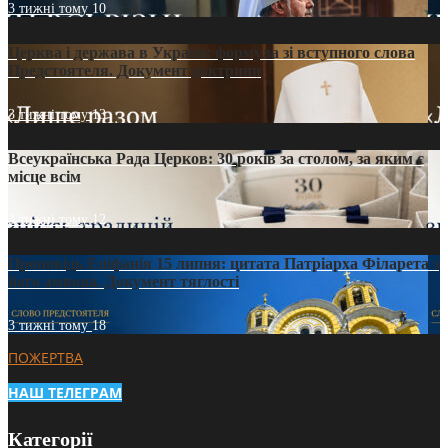
3 тижні тому
10
Церква і держава в Україні: формула зі вступного слова
Предстоятеля. Документ доктрини
3 тижні тому
13
Всеукраїнська Рада Церков: 30 років за столом, за яким є
місце всім
3 тижні тому
12
Проповідь Епіфанія 15 липня: цитата Патріарха Філарета з
його амвона. Документ тяглості
3 тижні тому
18
ПОЖЕРТВА
НАШ ТЕЛЕГРАМ
Категорії