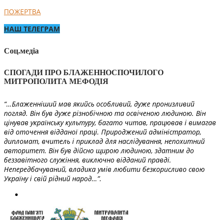
ПОЖЕРТВА
НАШ ТЕЛЕГРАМ
Соц.медіа
СПОГАДИ ПРО БЛАЖЕННОСПОЧИЛОГО
МИТРОПОЛИТА МЕФОДІЯ
“…Блаженніший мав якийсь особливий, дуже пронизливий
погляд. Він був дуже різнобічною та освіченою людиною. Він
цінував українську культуру, багато читав, працював і вимагав
від оточення відданої праці. Природжений адміністратор,
дипломат, вчитель і приклад для наслідування, непохитний
авторитет. Він був дійсно щирою людиною, здатним до
беззавітного служіння, виключно відданий правді.
Непередбачуваний, владика умів любити безкорисливо свою
Україну і свій рідний народ…”.