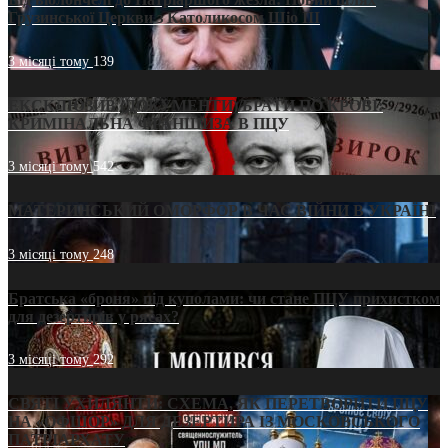
Грузинської Церкви з Католикосом Шіо III
3 місяці тому
139
ЕКСКЛЮЗИВ (ДОКУМЕНТИ)/БРАТИ ПО КРОВІ:
КРИМІНАЛЬНА ФРАНШИЗА В ПЦУ
3 місяці тому
542
МАТЕРИНСЬКИЙ ОМОРФОР В ЧАС ВІЙНИ В УКРАЇНІ
3 місяці тому
248
Братська «броня» під куполами: чи стане ПЦУ прихистком
для дезертирів у рясах?
3 місяці тому
292
СВЯТІ УХИЛЯНТИ: СХЕМА, ЯК ПЕРЕТВОРИТИ ПЦУ
НА «ОФШОР» ДЛЯ ДЕЗЕРТИРА ІЗ МОСКОВСЬКОГО
ПАТРІАРХАТУ