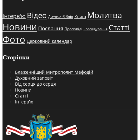
Молитва
Відео
Інтерв'ю
Книга
Дитяча біблія
Новини
Статті
Послання
Проповіді
Розслідування
Фото
Церковний календар
Сторінки
Блаженніший Митрополит Мефодій
Духовний заповіт
Від серця до серця
Новини
Статті
Інтерв’ю