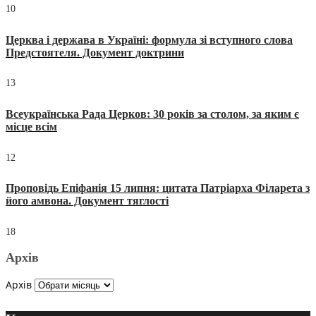
10
Церква і держава в Україні: формула зі вступного слова
Предстоятеля. Документ доктрини
13
Всеукраїнська Рада Церков: 30 років за столом, за яким є
місце всім
12
Проповідь Епіфанія 15 липня: цитата Патріарха Філарета з
його амвона. Документ тяглості
18
Архів
Архів