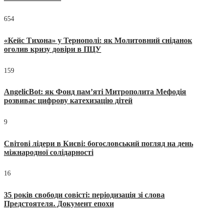
654
«Кейс Тихона» у Тернополі: як Молитовний сніданок
оголив кризу довіри в ПЦУ
159
AngelicBot: як Фонд пам’яті Митрополита Мефодія
розвиває цифрову катехизацію дітей
9
Світові лідери в Києві: богословський погляд на день
міжнародної солідарності
16
35 років свободи совісті: періодизація зі слова
Предстоятеля. Документ епохи