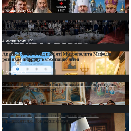
3 місяці тому
654
«Кейс Тихона» у Тернополі: як Молитовний сніданок
оголив кризу довіри в ПЦУ
4 місяці тому
159
AngelicBot: як Фонд пам’яті Митрополита Мефодія
розвиває цифрову катехизацію дітей
5 днів тому
9
Світові лідери в Києві: богословський погляд на день
міжнародної солідарності
3 тижні тому
16
35 років свободи совісті: періодизація зі слова
Предстоятеля. Документ епохи