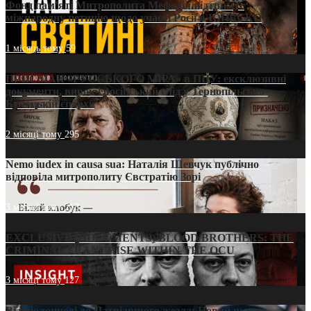
Фонд пам’яті Митрополита Мефодія підтримує
міжнародну петицію щодо участі Росії в ЮНЕСКО
1 місяць тому
59
ПРИСМАК «РУССЬКОГО МІРА» в ПЦУ: ексклюзивні
документи, вирок і російський слід у Тернопільсько-
Бучацькій єпархії
2 місяці тому
295
Nemo iudex in causa sua: Наталія Шевчук публічно
відповіла митрополиту Євстратію Зорі
3 місяці тому
213
EXCLUSIVE (DOCUMENTS)/BLOOD BROTHERS: THE
CRIMINAL FRANCHISE WITHIN THE OCU
3 місяці тому
127
Від віолончелі до Патріаршого жезла: Новий шлях