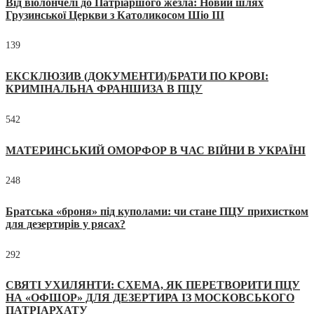
Від віолончелі до Патріаршого жезла: Новий шлях
Грузинської Церкви з Католикосом Шіо III
139
ЕКСКЛЮЗИВ (ДОКУМЕНТИ)/БРАТИ ПО КРОВІ:
КРИМІНАЛЬНА ФРАНШИЗА В ПЦУ
542
МАТЕРИНСЬКИЙ ОМОРФОР В ЧАС ВІЙНИ В УКРАЇНІ
248
Братська «броня» під куполами: чи стане ПЦУ прихистком
для дезертирів у рясах?
292
СВЯТІ УХИЛЯНТИ: СХЕМА, ЯК ПЕРЕТВОРИТИ ПЦУ
НА «ОФШОР» ДЛЯ ДЕЗЕРТИРА ІЗ МОСКОВСЬКОГО
ПАТРІАРХАТУ