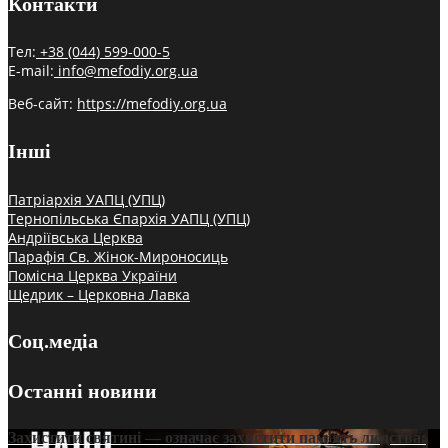
Контакти
Тел:
+38 (044) 599-000-5
E-mail:
info@mefodiy.org.ua
Веб-сайт:
https://mefodiy.org.ua
Інші
Патріархія УАПЦ (УПЦ)
Тернопільська Єпархія УАПЦ (УПЦ)
Андріївська Церква
Парафія Св. Жінок-Мироносиць
Помісна Церква України
Щедрик – Церковна Лавка
Соц.медіа
Останні новини
Захистити святині — означає захистити пам’ять людства: