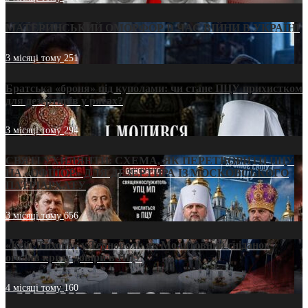
МАТЕРИНСЬКИЙ ОМОРФОР В ЧАС ВІЙНИ В УКРАЇНІ
3 місяці тому
251
Братська «броня» під куполами: чи стане ПЦУ прихистком
для дезертирів у рясах?
3 місяці тому
294
СВЯТІ УХИЛЯНТИ: СХЕМА, ЯК ПЕРЕТВОРИТИ ПЦУ
НА «ОФШОР» ДЛЯ ДЕЗЕРТИРА ІЗ МОСКОВСЬКОГО
ПАТРІАРХАТУ
3 місяці тому
656
«Кейс Тихона» у Тернополі: як Молитовний сніданок
оголив кризу довіри в ПЦУ
4 місяці тому
160