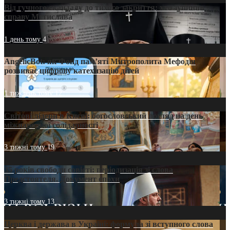
Від гучного скандалу до тихого закриття: хто зупинив
справу Мстислава
1 день тому
4
AngelicBot: як Фонд пам’яті Митрополита Мефодія
розвиває цифрову катехизацію дітей
1 тиждень тому
12
Світові лідери в Києві: богословський погляд на день
міжнародної солідарності
3 тижні тому
19
35 років свободи совісті: періодизація зі слова
Предстоятеля. Документ епохи
3 тижні тому
13
Церква і держава в Україні: формула зі вступного слова