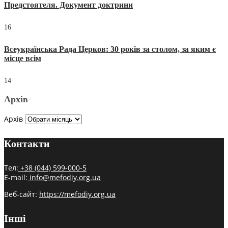
Предстоятеля. Документ доктрини
16
Всеукраїнська Рада Церков: 30 років за столом, за яким є
місце всім
14
Архів
Архів
Контакти
Тел:
+38 (044) 599-000-5
E-mail:
info@mefodiy.org.ua
Веб-сайт:
https://mefodiy.org.ua
Інші