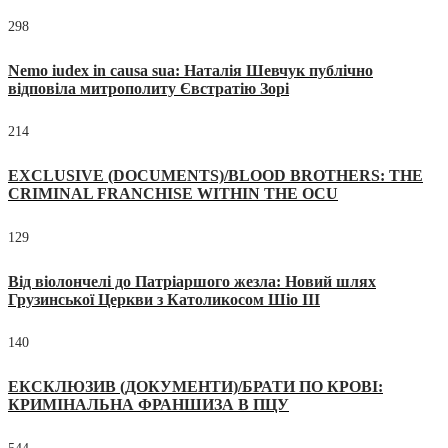
298
Nemo iudex in causa sua: Наталія Шевчук публічно
відповіла митрополиту Євстратію Зорі
214
EXCLUSIVE (DOCUMENTS)/BLOOD BROTHERS: THE
CRIMINAL FRANCHISE WITHIN THE OCU
129
Від віолончелі до Патріаршого жезла: Новий шлях
Грузинської Церкви з Католикосом Шіо III
140
ЕКСКЛЮЗИВ (ДОКУМЕНТИ)/БРАТИ ПО КРОВІ:
КРИМІНАЛЬНА ФРАНШИЗА В ПЦУ