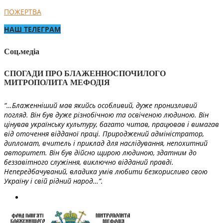
ПОЖЕРТВА
НАШ ТЕЛЕГРАМ
Соц.медіа
СПОГАДИ ПРО БЛАЖЕННОСПОЧИЛОГО
МИТРОПОЛИТА МЕФОДІЯ
“…Блаженніший мав якийсь особливий, дуже пронизливий
погляд. Він був дуже різнобічною та освіченою людиною. Він
цінував українську культуру, багато читав, працював і вимагав
від оточення відданої праці. Природжений адміністратор,
дипломат, вчитель і приклад для наслідування, непохитний
авторитет. Він був дійсно щирою людиною, здатним до
беззавітного служіння, виключно відданий правді.
Непередбачуваний, владика умів любити безкорисливо свою
Україну і свій рідний народ…”.