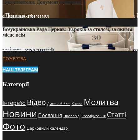
Предстоятеля. Документ доктрини
3 тижні тому
16
Всеукраїнська Рада Церков: 30 років за столом, за яким є
місце всім
3 тижні тому
14
ПОЖЕРТВА
НАШ ТЕЛЕГРАМ
Категорії
Молитва
Відео
Інтерв'ю
Книга
Дитяча біблія
Новини
Статті
Послання
Проповіді
Розслідування
Фото
Церковний календар