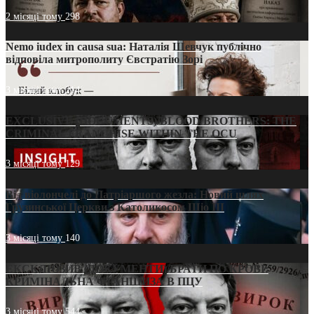
2 місяці тому
298
Nemo iudex in causa sua: Наталія Шевчук публічно
відповіла митрополиту Євстратію Зорі
3 місяці тому
214
EXCLUSIVE (DOCUMENTS)/BLOOD BROTHERS: THE
CRIMINAL FRANCHISE WITHIN THE OCU
3 місяці тому
129
Від віолончелі до Патріаршого жезла: Новий шлях
Грузинської Церкви з Католикосом Шіо III
3 місяці тому
140
ЕКСКЛЮЗИВ (ДОКУМЕНТИ)/БРАТИ ПО КРОВІ:
КРИМІНАЛЬНА ФРАНШИЗА В ПЦУ
3 місяці тому
544