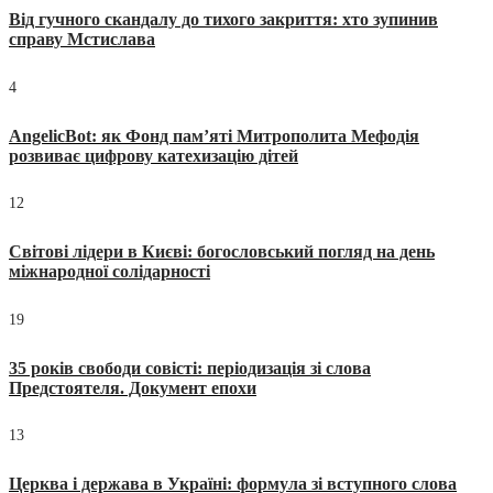
Від гучного скандалу до тихого закриття: хто зупинив
справу Мстислава
4
AngelicBot: як Фонд пам’яті Митрополита Мефодія
розвиває цифрову катехизацію дітей
12
Світові лідери в Києві: богословський погляд на день
міжнародної солідарності
19
35 років свободи совісті: періодизація зі слова
Предстоятеля. Документ епохи
13
Церква і держава в Україні: формула зі вступного слова