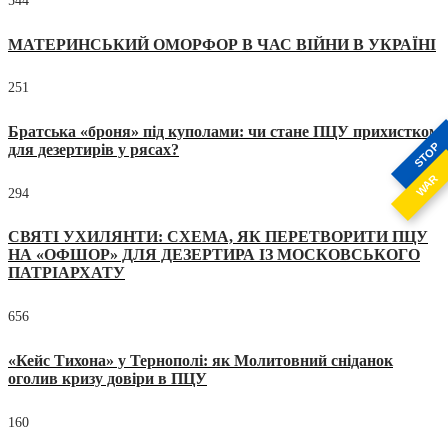
544
МАТЕРИНСЬКИЙ ОМОРФОР В ЧАС ВІЙНИ В УКРАЇНІ
251
Братська «броня» під куполами: чи стане ПЦУ прихистком
STOP
для дезертирів у рясах?
WAR
294
СВЯТІ УХИЛЯНТИ: СХЕМА, ЯК ПЕРЕТВОРИТИ ПЦУ
НА «ОФШОР» ДЛЯ ДЕЗЕРТИРА ІЗ МОСКОВСЬКОГО
ПАТРІАРХАТУ
656
«Кейс Тихона» у Тернополі: як Молитовний сніданок
оголив кризу довіри в ПЦУ
160