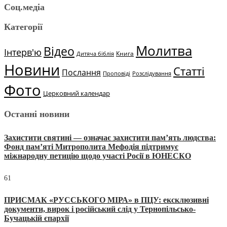
Соц.медіа
Категорії
Молитва
Відео
Інтерв'ю
Книга
Дитяча біблія
Новини
Статті
Послання
Проповіді
Розслідування
Фото
Церковний календар
Останні новини
Захистити святині — означає захистити пам’ять людства:
Фонд пам’яті Митрополита Мефодія підтримує
міжнародну петицію щодо участі Росії в ЮНЕСКО
61
ПРИСМАК «РУССЬКОГО МІРА» в ПЦУ: ексклюзивні
документи, вирок і російський слід у Тернопільсько-
Бучацькій єпархії