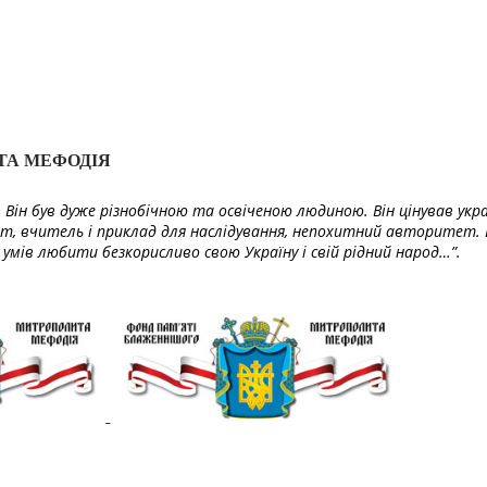
ТА МЕФОДІЯ
Він був дуже різнобічною та освіченою людиною. Він цінував укра
т, вчитель і приклад для наслідування, непохитний авторитет. 
умів любити безкорисливо свою Україну і свій рідний народ…”.