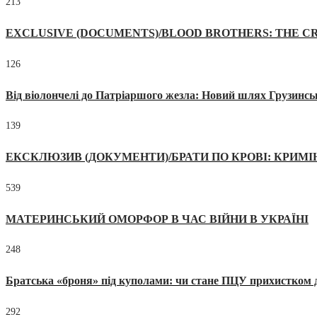
213
EXCLUSIVE (DOCUMENTS)/BLOOD BROTHERS: THE CR
126
Від віолончелі до Патріаршого жезла: Новий шлях Грузинсь
139
ЕКСКЛЮЗИВ (ДОКУМЕНТИ)/БРАТИ ПО КРОВІ: КРИМ
539
МАТЕРИНСЬКИЙ ОМОРФОР В ЧАС ВІЙНИ В УКРАЇНІ
248
Братська «броня» під куполами: чи стане ПЦУ прихистком д
292