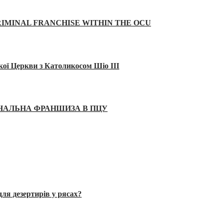
IMINAL FRANCHISE WITHIN THE OCU
кої Церкви з Католикосом Шіо III
ІНАЛЬНА ФРАНШИЗА В ПЦУ
ля дезертирів у рясах?