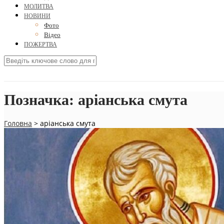
МОЛИТВА
НОВИНИ
Фото
Відео
ПОЖЕРТВА
Позначка:
аріанська смута
Головна
>
аріанська смута