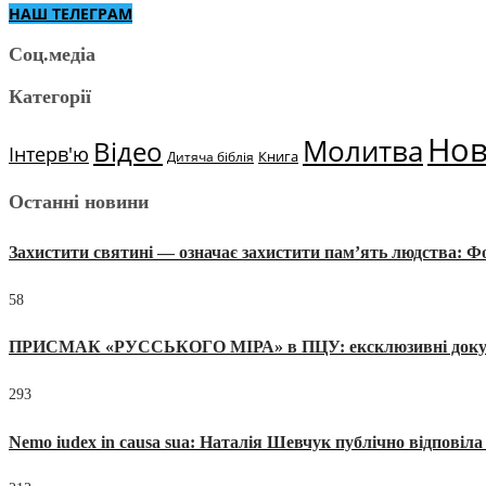
НАШ ТЕЛЕГРАМ
Соц.медіа
Категорії
Но
Молитва
Відео
Інтерв'ю
Книга
Дитяча біблія
Останні новини
Захистити святині — означає захистити пам’ять людства: 
58
ПРИСМАК «РУССЬКОГО МІРА» в ПЦУ: ексклюзивні документи
293
Nemo iudex in causa sua: Наталія Шевчук публічно відповіл