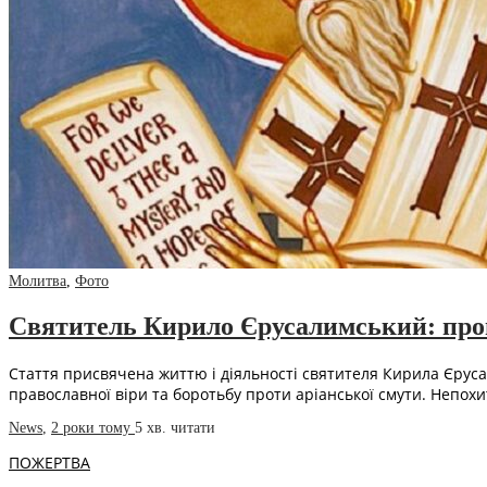
Молитва
,
Фото
Святитель Кирило Єрусалимський: пром
Стаття присвячена життю і діяльності святителя Кирила Єруса
православної віри та боротьбу проти аріанської смути. Непохи
News
,
2 роки тому
5 хв.
читати
ПОЖЕРТВА