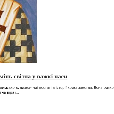
інь світла у важкі часи
лимського, визначної постаті в історії християнства. Вона роз
тна віра і…