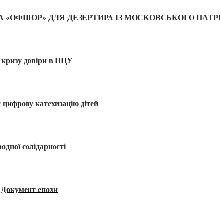
А «ОФШОР» ДЛЯ ДЕЗЕРТИРА ІЗ МОСКОВСЬКОГО ПАТР
 кризу довіри в ПЦУ
 цифрову катехизацію дітей
одної солідарності
я. Документ епохи