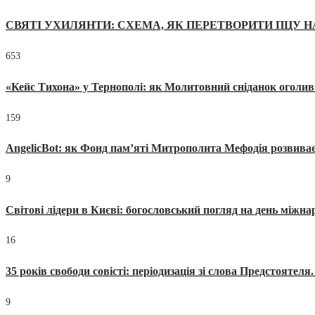
СВЯТІ УХИЛЯНТИ: СХЕМА, ЯК ПЕРЕТВОРИТИ ПЦУ Н
653
«Кейс Тихона» у Тернополі: як Молитовний сніданок оголив
159
AngelicBot: як Фонд пам’яті Митрополита Мефодія розвиває
9
Світові лідери в Києві: богословський погляд на день міжнар
16
35 років свободи совісті: періодизація зі слова Предстоятел
9