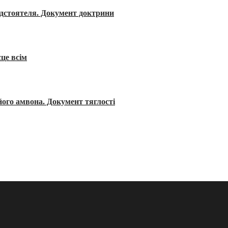
редстоятеля. Документ доктрини
сце всім
його амвона. Документ тяглості