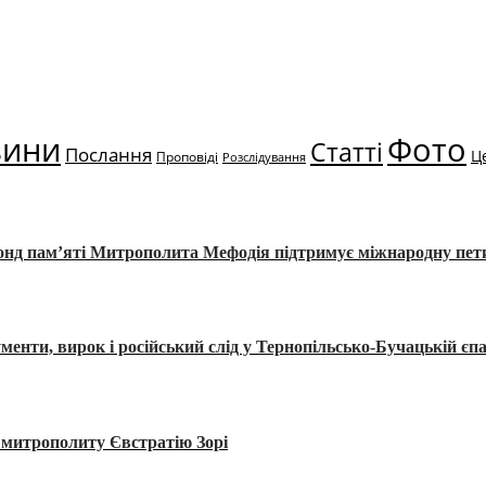
вини
Фото
Статті
Послання
Ц
Проповіді
Розслідування
Фонд пам’яті Митрополита Мефодія підтримує міжнародну пе
, вирок і російський слід у Тернопільсько-Бучацькій єпа
а митрополиту Євстратію Зорі