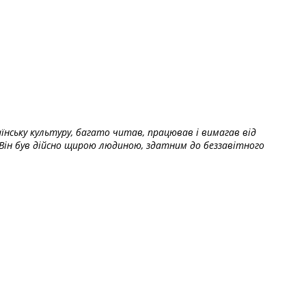
їнську культуру, багато читав, працював і вимагав від
Він був дійсно щирою людиною, здатним до беззавітного