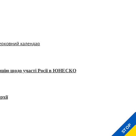
ерковний календар
тицію щодо участі Росії в ЮНЕСКО
рхії
STOP