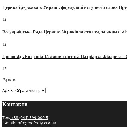
Церква і держава в Україні: формула зі вступного слова П
12
Всеукраїнська Рада Церков: 30 років за столом, за яким є мі
12
Проповідь Епіфанія 15 липня: цитата Патріарха Філарета з 
17
Архів
Архів
Контакти
Тел:
+38 (044) 599-000-5
E-mail:
info@mefodiy.org.ua