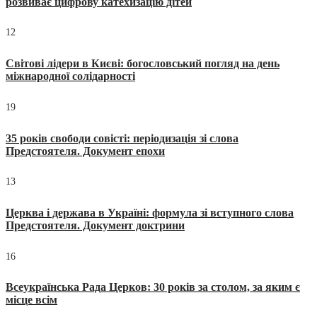
розвиває цифрову катехизацію дітей
12
Світові лідери в Києві: богословський погляд на день
міжнародної солідарності
19
35 років свободи совісті: періодизація зі слова
Предстоятеля. Документ епохи
13
Церква і держава в Україні: формула зі вступного слова
Предстоятеля. Документ доктрини
16
Всеукраїнська Рада Церков: 30 років за столом, за яким є
місце всім