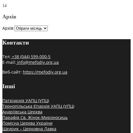
14
Архів
Архів
Контакти
Тел:
+38 (044) 599-000-5
E-mail:
info@mefodiy.org.ua
Веб-сайт:
https://mefodiy.org.ua
Інші
Патріархія УАПЦ (УПЦ)
Тернопільська Єпархія УАПЦ (УПЦ)
Андріївська Церква
Парафія Св. Жінок-Мироносиць
Помісна Церква України
Щедрик – Церковна Лавка