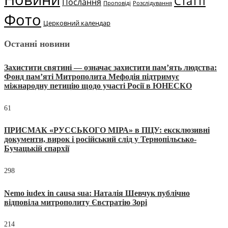
Статті
Послання
Проповіді
Розслідування
Фото
Церковний календар
Останні новини
Захистити святині — означає захистити пам’ять людства:
Фонд пам’яті Митрополита Мефодія підтримує
міжнародну петицію щодо участі Росії в ЮНЕСКО
61
ПРИСМАК «РУССЬКОГО МІРА» в ПЦУ: ексклюзивні
документи, вирок і російський слід у Тернопільсько-
Бучацькій єпархії
298
Nemo iudex in causa sua: Наталія Шевчук публічно
відповіла митрополиту Євстратію Зорі
214