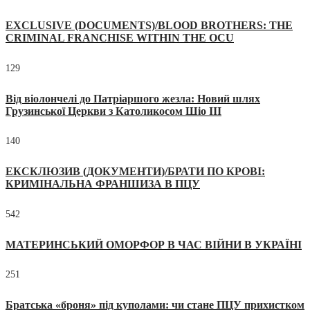
EXCLUSIVE (DOCUMENTS)/BLOOD BROTHERS: THE
CRIMINAL FRANCHISE WITHIN THE OCU
129
Від віолончелі до Патріаршого жезла: Новий шлях
Грузинської Церкви з Католикосом Шіо III
140
ЕКСКЛЮЗИВ (ДОКУМЕНТИ)/БРАТИ ПО КРОВІ:
КРИМІНАЛЬНА ФРАНШИЗА В ПЦУ
542
МАТЕРИНСЬКИЙ ОМОРФОР В ЧАС ВІЙНИ В УКРАЇНІ
251
Братська «броня» під куполами: чи стане ПЦУ прихистком