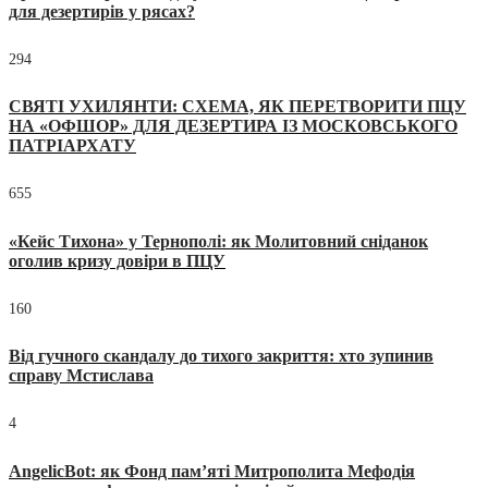
для дезертирів у рясах?
294
СВЯТІ УХИЛЯНТИ: СХЕМА, ЯК ПЕРЕТВОРИТИ ПЦУ
НА «ОФШОР» ДЛЯ ДЕЗЕРТИРА ІЗ МОСКОВСЬКОГО
ПАТРІАРХАТУ
655
«Кейс Тихона» у Тернополі: як Молитовний сніданок
оголив кризу довіри в ПЦУ
160
Від гучного скандалу до тихого закриття: хто зупинив
справу Мстислава
4
AngelicBot: як Фонд пам’яті Митрополита Мефодія