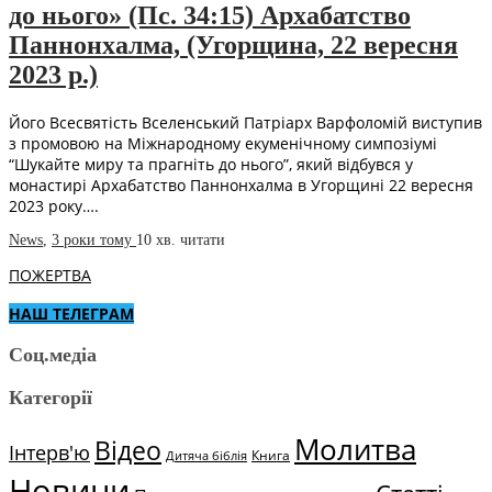
до нього» (Пс. 34:15) Архабатство
Паннонхалма, (Угорщина, 22 вересня
2023 р.)
Його Всесвятість Вселенський Патріарх Варфоломій виступив
з промовою на Міжнародному екуменічному симпозіумі
“Шукайте миру та прагніть до нього”, який відбувся у
монастирі Архабатство Паннонхалма в Угорщині 22 вересня
2023 року….
News
,
3 роки тому
10 хв.
читати
ПОЖЕРТВА
НАШ ТЕЛЕГРАМ
Соц.медіа
Категорії
Молитва
Відео
Інтерв'ю
Книга
Дитяча біблія
Новини