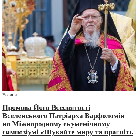
Новини
Промова Його Всесвятості
Вселенського Патріарха Варфоломія
на Міжнародному екуменічному
симпозіумі «Шукайте миру та прагніть