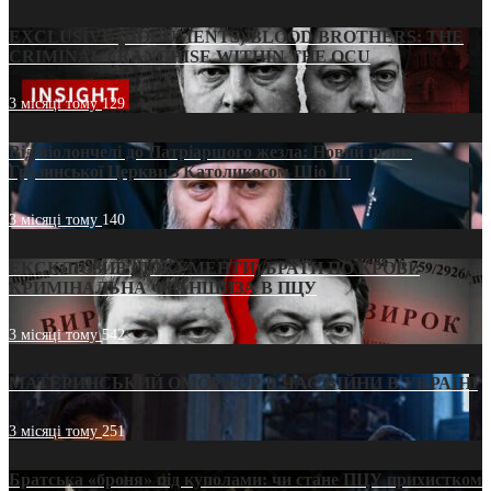
EXCLUSIVE (DOCUMENTS)/BLOOD BROTHERS: THE
CRIMINAL FRANCHISE WITHIN THE OCU
3 місяці тому
129
Від віолончелі до Патріаршого жезла: Новий шлях
Грузинської Церкви з Католикосом Шіо III
3 місяці тому
140
ЕКСКЛЮЗИВ (ДОКУМЕНТИ)/БРАТИ ПО КРОВІ:
КРИМІНАЛЬНА ФРАНШИЗА В ПЦУ
3 місяці тому
542
МАТЕРИНСЬКИЙ ОМОРФОР В ЧАС ВІЙНИ В УКРАЇНІ
3 місяці тому
251
Братська «броня» під куполами: чи стане ПЦУ прихистком