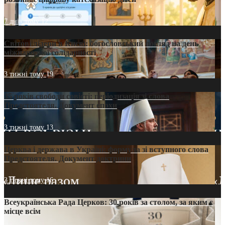
7 днів тому
12
Світові лідери в Києві: богословський погляд на день
міжнародної солідарності
3 тижні тому
19
35 років свободи совісті: періодизація зі слова
Предстоятеля. Документ епохи
3 тижні тому
13
Церква і держава в Україні: формула зі вступного слова
Предстоятеля. Документ доктрини
3 тижні тому
16
Всеукраїнська Рада Церков: 30 років за столом, за яким є
місце всім