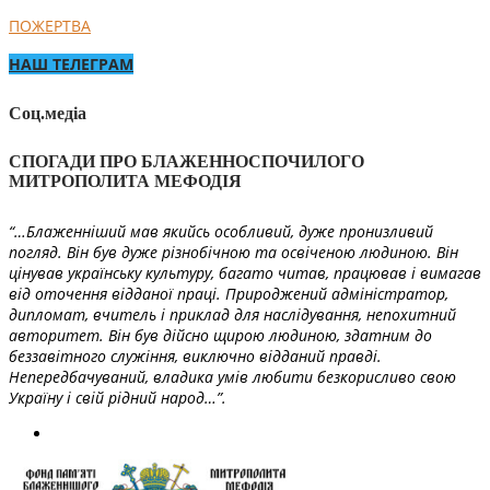
ПОЖЕРТВА
НАШ ТЕЛЕГРАМ
Соц.медіа
СПОГАДИ ПРО БЛАЖЕННОСПОЧИЛОГО
МИТРОПОЛИТА МЕФОДІЯ
“…Блаженніший мав якийсь особливий, дуже пронизливий
погляд. Він був дуже різнобічною та освіченою людиною. Він
цінував українську культуру, багато читав, працював і вимагав
від оточення відданої праці. Природжений адміністратор,
дипломат, вчитель і приклад для наслідування, непохитний
авторитет. Він був дійсно щирою людиною, здатним до
беззавітного служіння, виключно відданий правді.
Непередбачуваний, владика умів любити безкорисливо свою
Україну і свій рідний народ…”.