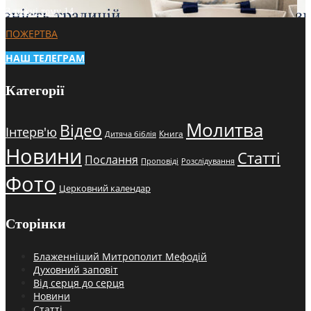
3 тижні тому
14
ПОЖЕРТВА
НАШ ТЕЛЕГРАМ
Категорії
Молитва
Відео
Інтерв'ю
Книга
Дитяча біблія
Новини
Статті
Послання
Проповіді
Розслідування
Фото
Церковний календар
Сторінки
Блаженніший Митрополит Мефодій
Духовний заповіт
Від серця до серця
Новини
Статті