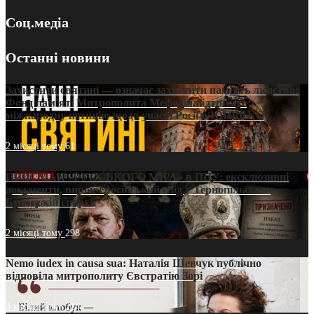
Соц.медіа
Останні новини
Захистити святині — означає захистити пам’ять людства:
Фонд пам’яті Митрополита Мефодія підтримує
міжнародну петицію щодо участі Росії в ЮНЕСКО
2 місяці тому
61
ПРИСМАК «РУССЬКОГО МІРА» в ПЦУ: ексклюзивні
документи, вирок і російський слід у Тернопільсько-
Бучацькій єпархії
2 місяці тому
298
Nemo iudex in causa sua: Наталія Шевчук публічно
відповіла митрополиту Євстратію Зорі
3 місяці тому
214