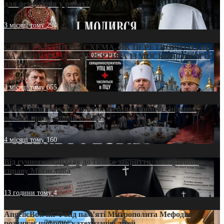
для дезертирів у рясах?
3 місяці тому
294
СВЯТІ УХИЛЯНТИ: СХЕМА, ЯК ПЕРЕТВОРИТИ ПЦУ
НА «ОФШОР» ДЛЯ ДЕЗЕРТИРА ІЗ МОСКОВСЬКОГО
ПАТРІАРХАТУ
3 місяці тому
655
«Кейс Тихона» у Тернополі: як Молитовний сніданок
оголив кризу довіри в ПЦУ
4 місяці тому
160
Від гучного скандалу до тихого закриття: хто зупинив
справу Мстислава
13 години тому
4
AngelicBot: як Фонд пам’яті Митрополита Мефодія
розвиває цифрову катехизацію дітей