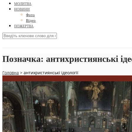
МОЛИТВА
НОВИНИ
Фото
Відео
ПОЖЕРТВА
Позначка:
антихристиянські іде
Головна
>
антихристиянські ідеології