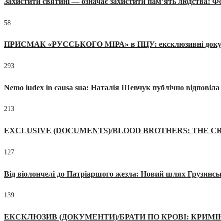
Захистити святині — означає захистити пам’ять людства: 
58
ПРИСМАК «РУССЬКОГО МІРА» в ПЦУ: ексклюзивні документи
293
Nemo iudex in causa sua: Наталія Шевчук публічно відповіл
213
EXCLUSIVE (DOCUMENTS)/BLOOD BROTHERS: THE CR
127
Від віолончелі до Патріаршого жезла: Новий шлях Грузинсь
139
ЕКСКЛЮЗИВ (ДОКУМЕНТИ)/БРАТИ ПО КРОВІ: КРИМ