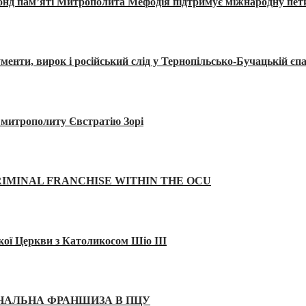
Фонд пам’яті Митрополита Мефодія підтримує міжнародну пе
, вирок і російський слід у Тернопільсько-Бучацькій єпа
а митрополиту Євстратію Зорі
IMINAL FRANCHISE WITHIN THE OCU
кої Церкви з Католикосом Шіо III
ІНАЛЬНА ФРАНШИЗА В ПЦУ