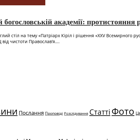
 богословській академії: протистояння р
углий стіл на тему «Патріарх Кіріл і рішення «XXV Всемирного р
 від чистоти Православ’я….
вини
Фото
Статті
Послання
Ц
Проповіді
Розслідування