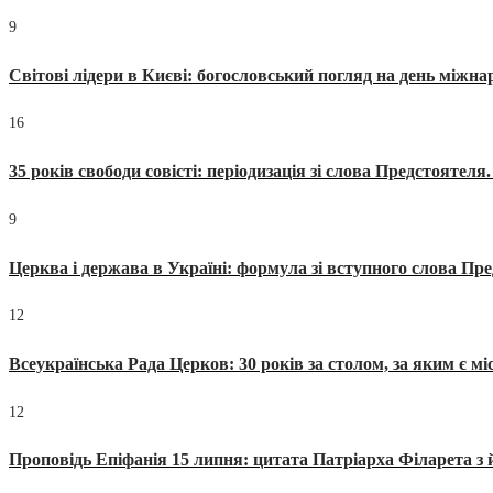
9
Світові лідери в Києві: богословський погляд на день міжнар
16
35 років свободи совісті: періодизація зі слова Предстоятел
9
Церква і держава в Україні: формула зі вступного слова П
12
Всеукраїнська Рада Церков: 30 років за столом, за яким є мі
12
Проповідь Епіфанія 15 липня: цитата Патріарха Філарета з 