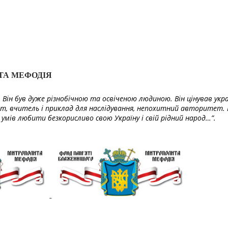
ТА МЕФОДІЯ
Він був дуже різнобічною та освіченою людиною. Він цінував укра
т, вчитель і приклад для наслідування, непохитний авторитет. 
умів любити безкорисливо свою Україну і свій рідний народ…”.