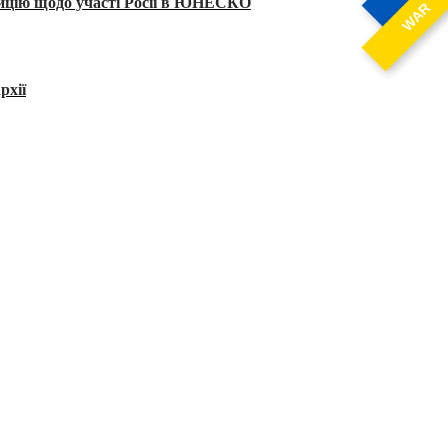
тицію щодо участі Росії в ЮНЕСКО
WAR
рхії