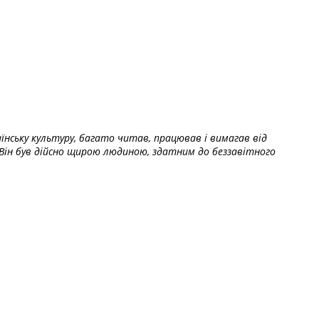
їнську культуру, багато читав, працював і вимагав від
Він був дійсно щирою людиною, здатним до беззавітного