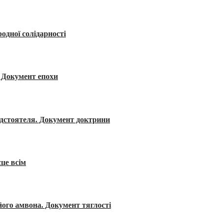
одної солідарності
я. Документ епохи
редстоятеля. Документ доктрини
сце всім
його амвона. Документ тяглості