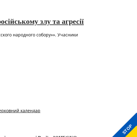
осійському злу та агресії
усского народного собору»». Учасники
ерковний календар
STOP