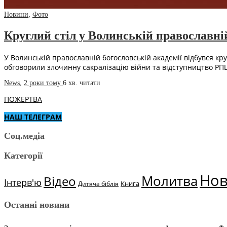
Новини
,
Фото
Круглий стіл у Волинській православній
У Волинській православній богословській академії відбувся кр
обговорили злочинну сакралізацію війни та відступництво РПЦ
News
,
2 роки тому
6 хв.
читати
ПОЖЕРТВА
НАШ ТЕЛЕГРАМ
Соц.медіа
Категорії
Но
Молитва
Відео
Інтерв'ю
Книга
Дитяча біблія
Останні новини