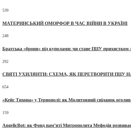
539
МАТЕРИНСЬКИЙ ОМОРФОР В ЧАС ВІЙНИ В УКРАЇНІ
248
Братська «броня» під куполами: чи стане ПЦУ прихистком д
292
СВЯТІ УХИЛЯНТИ: СХЕМА, ЯК ПЕРЕТВОРИТИ ПЦУ Н
654
«Кейс Тихона» у Тернополі: як Молитовний сніданок оголив
159
AngelicBot: як Фонд пам’яті Митрополита Мефодія розвиває