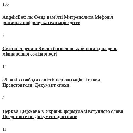
156
AngelicBot: як Фонд пам’яті Митрополита Мефодія
розвиває цифрову катехизацію дітей
7
Світові лідери в Києві: богословський погляд на день
міжнародної солідарності
14
35 років свободи совісті: періодизація зі слова
Предстоятеля. Документ епохи
8
Церква і держава в Україні: формула зі вступного слова
Предстоятеля. Документ доктрини
11