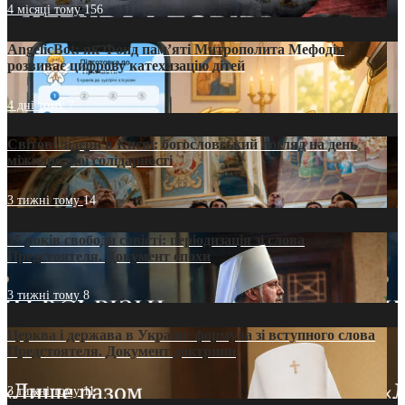
4 місяці тому
156
AngelicBot: як Фонд пам’яті Митрополита Мефодія
розвиває цифрову катехизацію дітей
4 дні тому
7
Світові лідери в Києві: богословський погляд на день
міжнародної солідарності
3 тижні тому
14
35 років свободи совісті: періодизація зі слова
Предстоятеля. Документ епохи
3 тижні тому
8
Церква і держава в Україні: формула зі вступного слова
Предстоятеля. Документ доктрини
3 тижні тому
11