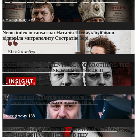
документи, вирок і російський слід у Тернопільсько-
Бучацькій єпархії
2 місяці тому
293
Nemo iudex in causa sua: Наталія Шевчук публічно
відповіла митрополиту Євстратію Зорі
3 місяці тому
212
EXCLUSIVE (DOCUMENTS)/BLOOD BROTHERS: THE
CRIMINAL FRANCHISE WITHIN THE OCU
3 місяці тому
124
Від віолончелі до Патріаршого жезла: Новий шлях
Грузинської Церкви з Католикосом Шіо III
3 місяці тому
138
ЕКСКЛЮЗИВ (ДОКУМЕНТИ)/БРАТИ ПО КРОВІ:
КРИМІНАЛЬНА ФРАНШИЗА В ПЦУ