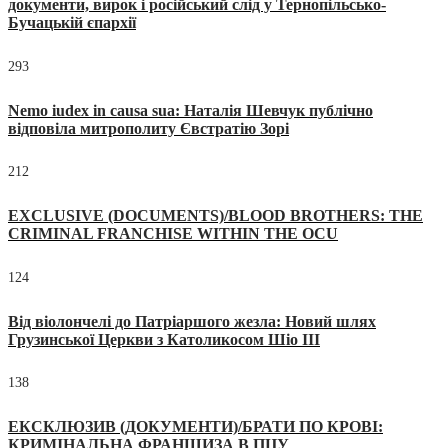
документи, вирок і російський слід у Тернопільсько-
Бучацькій єпархії
293
Nemo iudex in causa sua: Наталія Шевчук публічно
відповіла митрополиту Євстратію Зорі
212
EXCLUSIVE (DOCUMENTS)/BLOOD BROTHERS: THE
CRIMINAL FRANCHISE WITHIN THE OCU
124
Від віолончелі до Патріаршого жезла: Новий шлях
Грузинської Церкви з Католикосом Шіо III
138
ЕКСКЛЮЗИВ (ДОКУМЕНТИ)/БРАТИ ПО КРОВІ:
КРИМІНАЛЬНА ФРАНШИЗА В ПЦУ