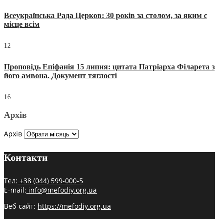
Всеукраїнська Рада Церков: 30 років за столом, за яким є
місце всім
12
Проповідь Епіфанія 15 липня: цитата Патріарха Філарета з
його амвона. Документ тяглості
16
Архів
Архів
Контакти
Тел:
+38 (044) 599-000-5
E-mail:
info@mefodiy.org.ua
Веб-сайт:
https://mefodiy.org.ua