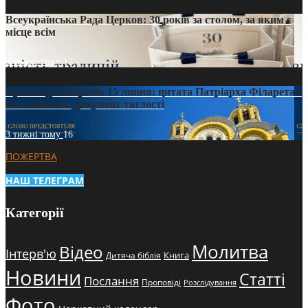
Всеукраїнська Рада Церков: 30 років за столом, за яким є
місце всім
3 тижні тому
12
Проповідь Епіфанія 15 липня: цитата Патріарха Філарета з
його амвона. Документ тяглості
3 тижні тому
16
ПОЖЕРТВА
НАШ ТЕЛЕГРАМ
Категорії
Молитва
Відео
Інтерв'ю
Книга
Дитяча біблія
Новини
Статті
Послання
Проповіді
Розслідування
Фото