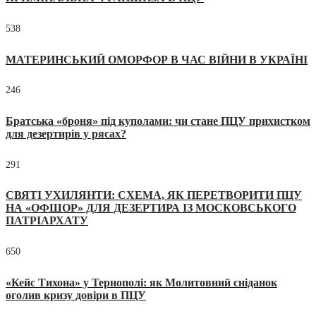
538
МАТЕРИНСЬКИЙ ОМОРФОР В ЧАС ВІЙНИ В УКРАЇНІ
246
Братська «броня» під куполами: чи стане ПЦУ прихистком
для дезертирів у рясах?
291
СВЯТІ УХИЛЯНТИ: СХЕМА, ЯК ПЕРЕТВОРИТИ ПЦУ
НА «ОФШОР» ДЛЯ ДЕЗЕРТИРА ІЗ МОСКОВСЬКОГО
ПАТРІАРХАТУ
650
«Кейс Тихона» у Тернополі: як Молитовний сніданок
оголив кризу довіри в ПЦУ