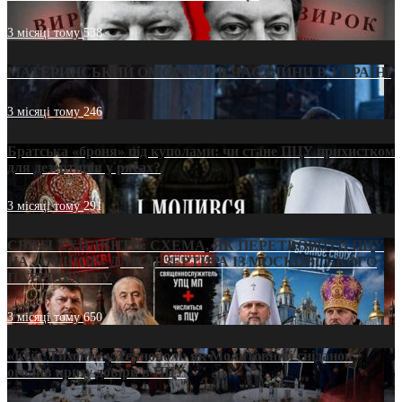
3 місяці тому
538
МАТЕРИНСЬКИЙ ОМОРФОР В ЧАС ВІЙНИ В УКРАЇНІ
3 місяці тому
246
Братська «броня» під куполами: чи стане ПЦУ прихистком
для дезертирів у рясах?
3 місяці тому
291
СВЯТІ УХИЛЯНТИ: СХЕМА, ЯК ПЕРЕТВОРИТИ ПЦУ
НА «ОФШОР» ДЛЯ ДЕЗЕРТИРА ІЗ МОСКОВСЬКОГО
ПАТРІАРХАТУ
3 місяці тому
650
«Кейс Тихона» у Тернополі: як Молитовний сніданок
оголив кризу довіри в ПЦУ