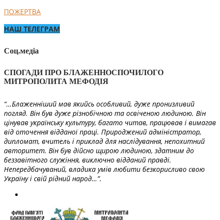
ПОЖЕРТВА
НАШ ТЕЛЕГРАМ
Соц.медіа
СПОГАДИ ПРО БЛАЖЕННОСПОЧИЛОГО
МИТРОПОЛИТА МЕФОДІЯ
“…Блаженніший мав якийсь особливий, дуже пронизливий
погляд. Він був дуже різнобічною та освіченою людиною. Він
цінував українську культуру, багато читав, працював і вимагав
від оточення відданої праці. Природжений адміністратор,
дипломат, вчитель і приклад для наслідування, непохитний
авторитет. Він був дійсно щирою людиною, здатним до
беззавітного служіння, виключно відданий правді.
Непередбачуваний, владика умів любити безкорисливо свою
Україну і свій рідний народ…”.