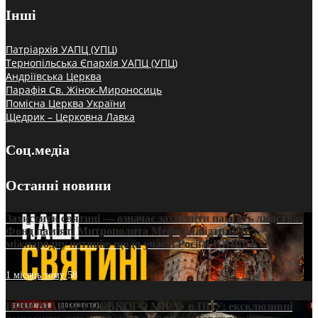
Інші
Патріархія УАПЦ (УПЦ)
Тернопільська Єпархія УАПЦ (УПЦ)
Андріївська Церква
Парафія Св. Жінок-Мироносиць
Помісна Церква України
Щедрик – Церковна Лавка
Соц.медіа
Останні новини
Захистити святині — означає захистити пам’ять людства:
Фонд пам’яті Митрополита Мефодія підтримує
міжнародну петицію щодо участі Росії в ЮНЕСКО
1 місяць тому
58
ПРИСМАК «РУССЬКОГО МІРА» в ПЦУ: ексклюзивні