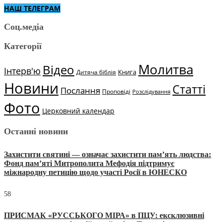
НАШ ТЕЛЕГРАМ
Соц.медіа
Категорії
Молитва
Відео
Інтерв'ю
Книга
Дитяча біблія
Новини
Статті
Послання
Проповіді
Розслідування
Фото
Церковний календар
Останні новини
Захистити святині — означає захистити пам’ять людства:
Фонд пам’яті Митрополита Мефодія підтримує
міжнародну петицію щодо участі Росії в ЮНЕСКО
58
ПРИСМАК «РУССЬКОГО МІРА» в ПЦУ: ексклюзивні