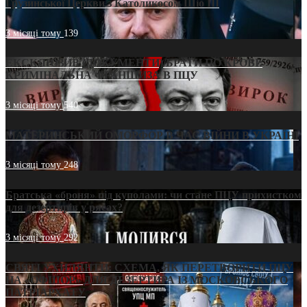
Грузинської Церкви з Католикосом Шіо III
3 місяці тому
139
ЕКСКЛЮЗИВ (ДОКУМЕНТИ)/БРАТИ ПО КРОВІ:
КРИМІНАЛЬНА ФРАНШИЗА В ПЦУ
3 місяці тому
540
МАТЕРИНСЬКИЙ ОМОРФОР В ЧАС ВІЙНИ В УКРАЇНІ
3 місяці тому
248
Братська «броня» під куполами: чи стане ПЦУ прихистком
для дезертирів у рясах?
3 місяці тому
292
СВЯТІ УХИЛЯНТИ: СХЕМА, ЯК ПЕРЕТВОРИТИ ПЦУ
НА «ОФШОР» ДЛЯ ДЕЗЕРТИРА ІЗ МОСКОВСЬКОГО
ПАТРІАРХАТУ