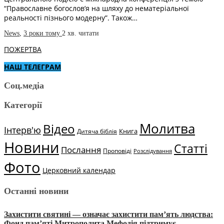
“Православне богослов’я на шляху до нематеріальної
реальності пізнього модерну”. Також…
News
,
3 роки тому
2 хв.
читати
ПОЖЕРТВА
НАШ ТЕЛЕГРАМ
Соц.медіа
Категорії
Молитва
Відео
Інтерв'ю
Книга
Дитяча біблія
Новини
Статті
Послання
Проповіді
Розслідування
Фото
Церковний календар
Останні новини
Захистити святині — означає захистити пам’ять людства:
Фонд пам’яті Митрополита Мефодія підтримує