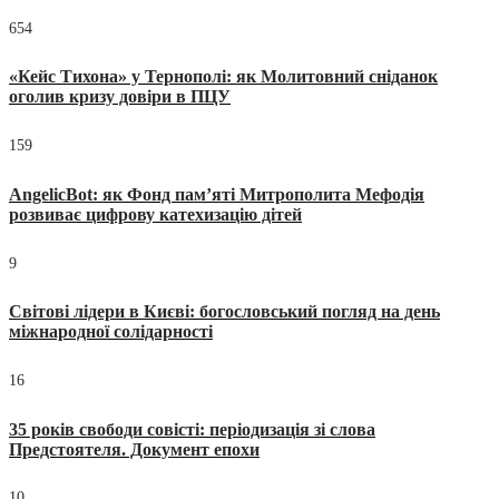
654
«Кейс Тихона» у Тернополі: як Молитовний сніданок
оголив кризу довіри в ПЦУ
159
AngelicBot: як Фонд пам’яті Митрополита Мефодія
розвиває цифрову катехизацію дітей
9
Світові лідери в Києві: богословський погляд на день
міжнародної солідарності
16
35 років свободи совісті: періодизація зі слова
Предстоятеля. Документ епохи
10