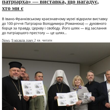
патріарха» — виставка, що нагадує,
хто ми є
В Івано-Франківському краєзнавчому музеї відкрили виставку
до 100-річчя Патріарха Володимира (Романюка) — духовного
борця за правду, Церкву і свободу. Його шлях — від заслання
до патріаршого престолу — це шлях…
News
,
9 місяців тому
2 хв.
читати