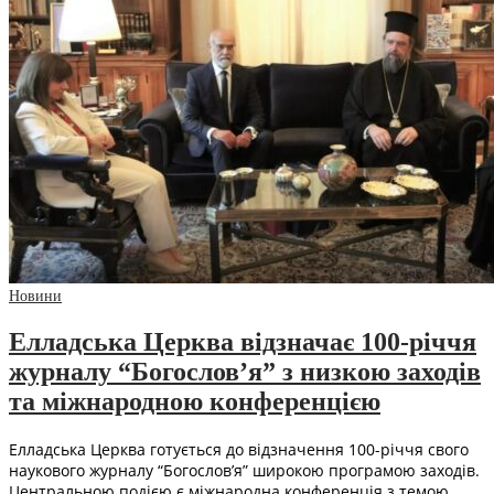
Новини
Елладська Церква відзначає 100-річчя
журналу “Богослов’я” з низкою заходів
та міжнародною конференцією
Елладська Церква готується до відзначення 100-річчя свого
наукового журналу “Богослов’я” широкою програмою заходів.
Центральною подією є міжнародна конференція з темою