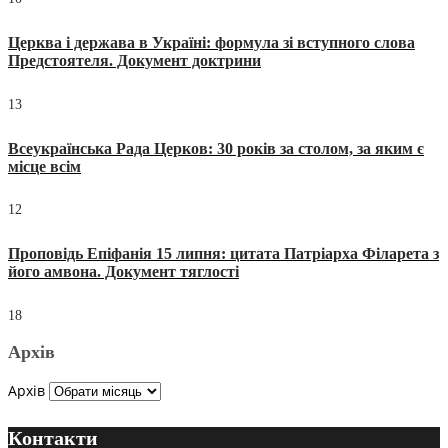
Церква і держава в Україні: формула зі вступного слова
Предстоятеля. Документ доктрини
13
Всеукраїнська Рада Церков: 30 років за столом, за яким є
місце всім
12
Проповідь Епіфанія 15 липня: цитата Патріарха Філарета з
його амвона. Документ тяглості
18
Архів
Архів
Контакти