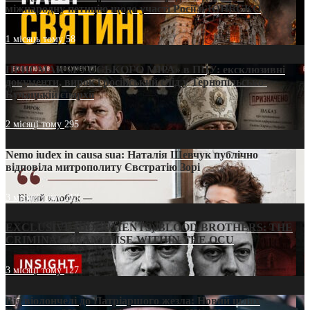
міжнародну петицію щодо участі Росії в ЮНЕСКО
1 місяць тому
58
ПРИСМАК «РУССЬКОГО МІРА» в ПЦУ: ексклюзивні
документи, вирок і російський слід у Тернопільсько-
Бучацькій єпархії
2 місяці тому
295
Nemo iudex in causa sua: Наталія Шевчук публічно
відповіла митрополиту Євстратію Зорі
3 місяці тому
213
EXCLUSIVE (DOCUMENTS)/BLOOD BROTHERS: THE
CRIMINAL FRANCHISE WITHIN THE OCU
3 місяці тому
127
Від віолончелі до Патріаршого жезла: Новий шлях