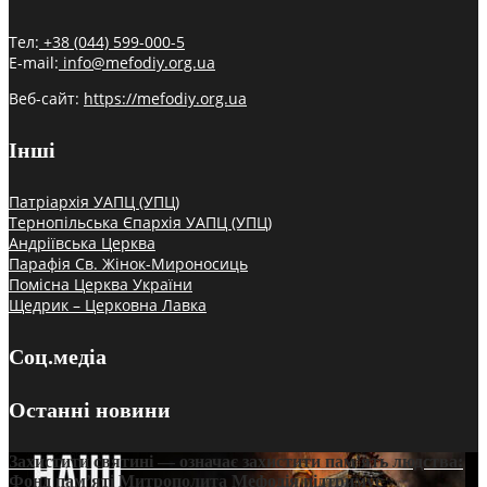
Тел:
+38 (044) 599-000-5
E-mail:
info@mefodiy.org.ua
Веб-сайт:
https://mefodiy.org.ua
Інші
Патріархія УАПЦ (УПЦ)
Тернопільська Єпархія УАПЦ (УПЦ)
Андріївська Церква
Парафія Св. Жінок-Мироносиць
Помісна Церква України
Щедрик – Церковна Лавка
Соц.медіа
Останні новини
Захистити святині — означає захистити пам’ять людства:
Фонд пам’яті Митрополита Мефодія підтримує