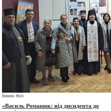
Новини
,
Фото
«Василь Романюк: від дисидента до