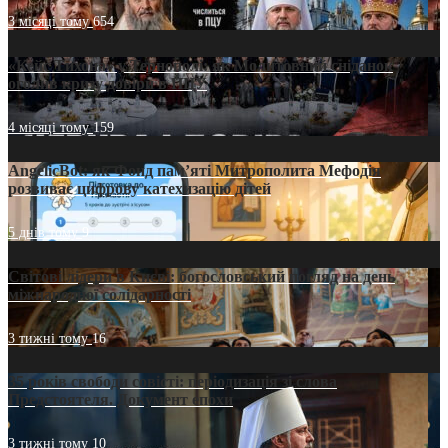
3 місяці тому
654
«Кейс Тихона» у Тернополі: як Молитовний сніданок
оголив кризу довіри в ПЦУ
4 місяці тому
159
AngelicBot: як Фонд пам’яті Митрополита Мефодія
розвиває цифрову катехизацію дітей
5 днів тому
9
Світові лідери в Києві: богословський погляд на день
міжнародної солідарності
3 тижні тому
16
35 років свободи совісті: періодизація зі слова
Предстоятеля. Документ епохи
3 тижні тому
10