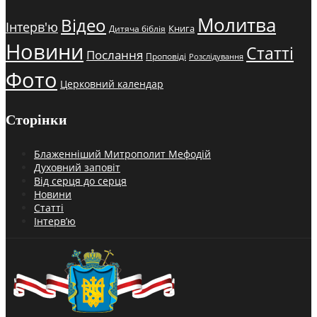
Молитва
Відео
Інтерв'ю
Книга
Дитяча біблія
Новини
Статті
Послання
Проповіді
Розслідування
Фото
Церковний календар
Сторінки
Блаженніший Митрополит Мефодій
Духовний заповіт
Від серця до серця
Новини
Статті
Інтерв’ю