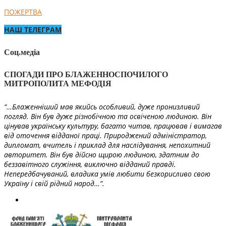
ПОЖЕРТВА
НАШ ТЕЛЕГРАМ
Соц.медіа
СПОГАДИ ПРО БЛАЖЕННОСПОЧИЛОГО
МИТРОПОЛИТА МЕФОДІЯ
“…Блаженніший мав якийсь особливий, дуже пронизливий
погляд. Він був дуже різнобічною та освіченою людиною. Він
цінував українську культуру, багато читав, працював і вимагав
від оточення відданої праці. Природжений адміністратор,
дипломат, вчитель і приклад для наслідування, непохитний
авторитет. Він був дійсно щирою людиною, здатним до
беззавітного служіння, виключно відданий правді.
Непередбачуваний, владика умів любити безкорисливо свою
Україну і свій рідний народ…”.