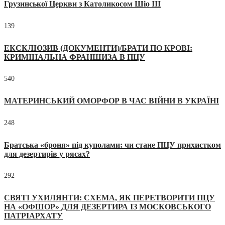
Грузинської Церкви з Католикосом Шіо III
139
ЕКСКЛЮЗИВ (ДОКУМЕНТИ)/БРАТИ ПО КРОВІ:
КРИМІНАЛЬНА ФРАНШИЗА В ПЦУ
540
МАТЕРИНСЬКИЙ ОМОРФОР В ЧАС ВІЙНИ В УКРАЇНІ
248
Братська «броня» під куполами: чи стане ПЦУ прихистком
для дезертирів у рясах?
292
СВЯТІ УХИЛЯНТИ: СХЕМА, ЯК ПЕРЕТВОРИТИ ПЦУ
НА «ОФШОР» ДЛЯ ДЕЗЕРТИРА ІЗ МОСКОВСЬКОГО
ПАТРІАРХАТУ