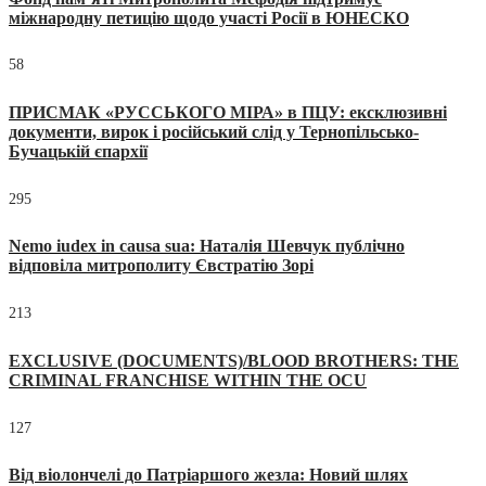
міжнародну петицію щодо участі Росії в ЮНЕСКО
58
ПРИСМАК «РУССЬКОГО МІРА» в ПЦУ: ексклюзивні
документи, вирок і російський слід у Тернопільсько-
Бучацькій єпархії
295
Nemo iudex in causa sua: Наталія Шевчук публічно
відповіла митрополиту Євстратію Зорі
213
EXCLUSIVE (DOCUMENTS)/BLOOD BROTHERS: THE
CRIMINAL FRANCHISE WITHIN THE OCU
127
Від віолончелі до Патріаршого жезла: Новий шлях