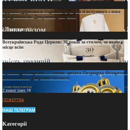
Церква і держава в Україні: формула зі вступного слова
Предстоятеля. Документ доктрини
3 тижні тому
13
Всеукраїнська Рада Церков: 30 років за столом, за яким є
місце всім
3 тижні тому
12
Проповідь Епіфанія 15 липня: цитата Патріарха Філарета з
його амвона. Документ тяглості
3 тижні тому
18
ПОЖЕРТВА
НАШ ТЕЛЕГРАМ
Категорії