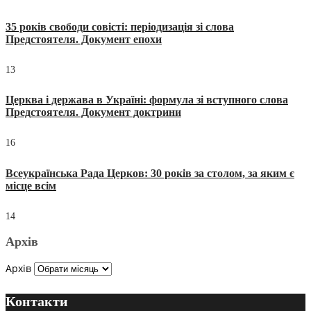
35 років свободи совісті: періодизація зі слова
Предстоятеля. Документ епохи
13
Церква і держава в Україні: формула зі вступного слова
Предстоятеля. Документ доктрини
16
Всеукраїнська Рада Церков: 30 років за столом, за яким є
місце всім
14
Архів
Архів
Контакти