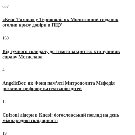
657
«Кейс Тихона» у Тернополі: як Молитовний сніданок
оголив кризу довіри в ПЦУ
160
Від гучного скандалу до тихого закриття: хто зупинив
справу Мстислава
4
AngelicBot: як Фонд пам’яті Митрополита Мефодія
розвиває цифрову катехизацію дітей
12
Світові лідери в Києві: богословський погляд на день
міжнародної солідарності
19