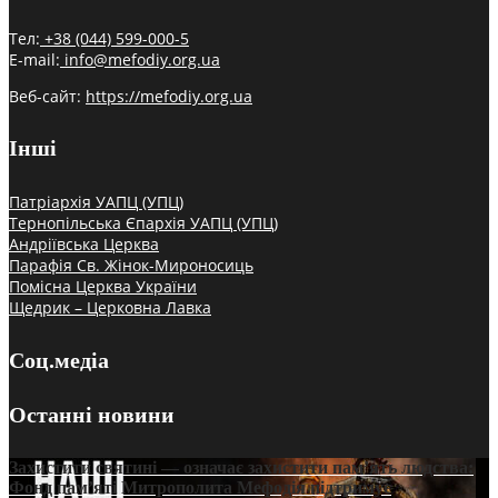
Тел:
+38 (044) 599-000-5
E-mail:
info@mefodiy.org.ua
Веб-сайт:
https://mefodiy.org.ua
Інші
Патріархія УАПЦ (УПЦ)
Тернопільська Єпархія УАПЦ (УПЦ)
Андріївська Церква
Парафія Св. Жінок-Мироносиць
Помісна Церква України
Щедрик – Церковна Лавка
Соц.медіа
Останні новини
Захистити святині — означає захистити пам’ять людства:
Фонд пам’яті Митрополита Мефодія підтримує