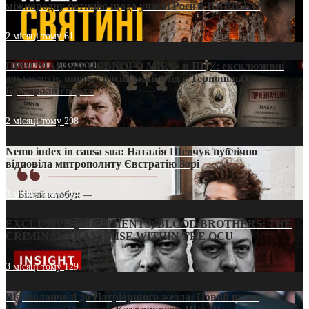
міжнародну петицію щодо участі Росії в ЮНЕСКО
2 місяці тому
61
ПРИСМАК «РУССЬКОГО МІРА» в ПЦУ: ексклюзивні
документи, вирок і російський слід у Тернопільсько-
Бучацькій єпархії
2 місяці тому
298
Nemo iudex in causa sua: Наталія Шевчук публічно
відповіла митрополиту Євстратію Зорі
3 місяці тому
214
EXCLUSIVE (DOCUMENTS)/BLOOD BROTHERS: THE
CRIMINAL FRANCHISE WITHIN THE OCU
3 місяці тому
129
Від віолончелі до Патріаршого жезла: Новий шлях