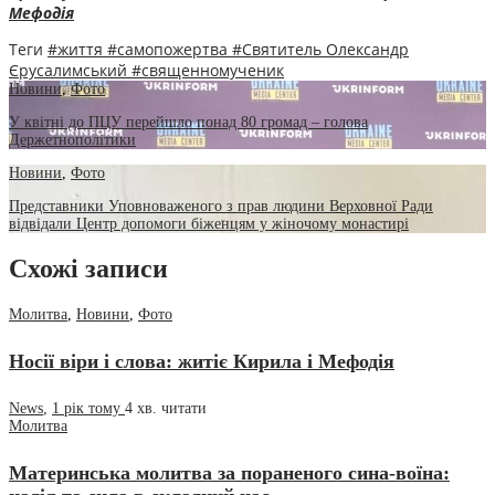
Мефодія
Теги
#життя
#самопожертва
#Святитель Олександр
Єрусалимський
#священномученик
Новини
,
Фото
У квітні до ПЦУ перейшло понад 80 громад – голова
Держетнополітики
Новини
,
Фото
Представники Уповноваженого з прав людини Верховної Ради
відвідали Центр допомоги біженцям у жіночому монастирі
Схожі записи
Молитва
,
Новини
,
Фото
Носії віри і слова: житіє Кирила і Мефодія
News
,
1 рік тому
4 хв.
читати
Молитва
Материнська молитва за пораненого сина-воїна: