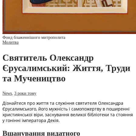
Фонд блаженнішого митрополита
Молитва
Святитель Олександр
Єрусалимський: Життя, Труди
та Мучеництво
News
,
3 роки тому
Дізнайтеся про життя та служіння святителя Олександра
Єрусалимського, його мужність і самопожертву в поширенні
християнської віри, заснування великої бібліотеки та стояння
у гонінні імператора Декія.
Вшанування видатного