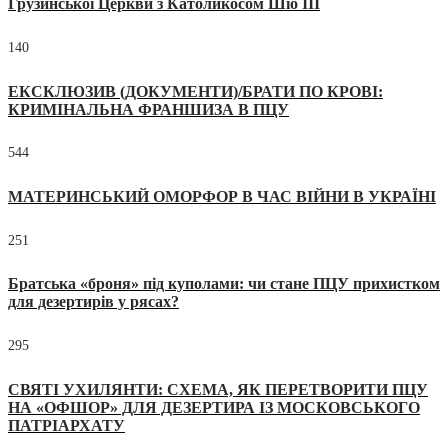
Грузинської Церкви з Католикосом Шіо III
140
ЕКСКЛЮЗИВ (ДОКУМЕНТИ)/БРАТИ ПО КРОВІ:
КРИМІНАЛЬНА ФРАНШИЗА В ПЦУ
544
МАТЕРИНСЬКИЙ ОМОРФОР В ЧАС ВІЙНИ В УКРАЇНІ
251
Братська «броня» під куполами: чи стане ПЦУ прихистком
для дезертирів у рясах?
295
СВЯТІ УХИЛЯНТИ: СХЕМА, ЯК ПЕРЕТВОРИТИ ПЦУ
НА «ОФШОР» ДЛЯ ДЕЗЕРТИРА ІЗ МОСКОВСЬКОГО
ПАТРІАРХАТУ