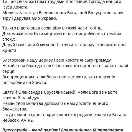
Ти, що своїм життям і трудами прославив Господа нашого
Ісуса Христа,
Молись за нас до Всевишнього Бога, щоб Він укріпив нашу
віру і дарував мир Україні.
Ти, хто відстоював свою віру в тяжкі часи гонінь,
Допоможи нам бути міцними в часі випробувань і темних
спокус,
Даруй нам сили й мужності стояти за правду і говорити про
Христа.
Благослови нашу церкву і всю християнську громаду,
Нехай твоя благодать осягне кожного вірного і освятить наші
серця,
Всепрощенням та любов’ю вчи нас жити, як справжніх
послідовників Христа.
Святий Олександре Єрусалимський, моли Бога за нас та
захищай наші душі,
Нехай твоя молитва допомагає нам досягти вічного
блаженства,
І згуртовані в єдності християнської родини, хвалити Бога на
небесах. Амінь.
Пресслужба – Фонд пам’яті Блаженнішого Митрополита