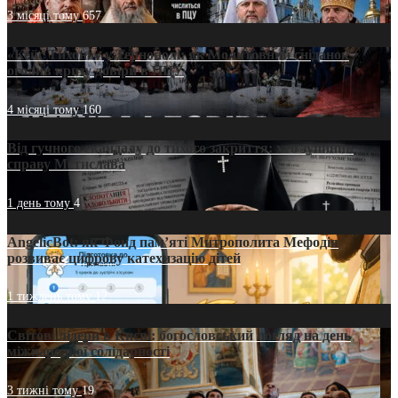
3 місяці тому
657
«Кейс Тихона» у Тернополі: як Молитовний сніданок
оголив кризу довіри в ПЦУ
4 місяці тому
160
Від гучного скандалу до тихого закриття: хто зупинив
справу Мстислава
1 день тому
4
AngelicBot: як Фонд пам’яті Митрополита Мефодія
розвиває цифрову катехизацію дітей
1 тиждень тому
12
Світові лідери в Києві: богословський погляд на день
міжнародної солідарності
3 тижні тому
19