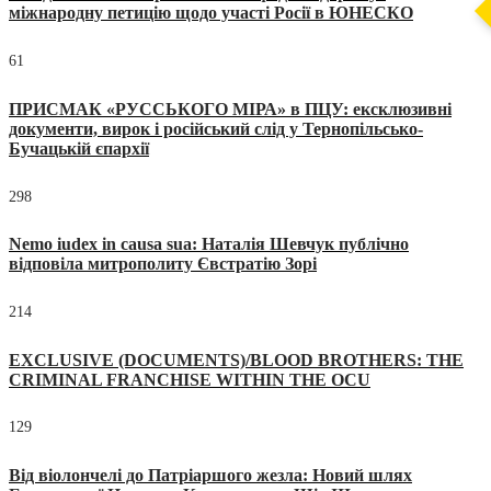
міжнародну петицію щодо участі Росії в ЮНЕСКО
61
ПРИСМАК «РУССЬКОГО МІРА» в ПЦУ: ексклюзивні
документи, вирок і російський слід у Тернопільсько-
Бучацькій єпархії
298
Nemo iudex in causa sua: Наталія Шевчук публічно
відповіла митрополиту Євстратію Зорі
214
EXCLUSIVE (DOCUMENTS)/BLOOD BROTHERS: THE
CRIMINAL FRANCHISE WITHIN THE OCU
129
Від віолончелі до Патріаршого жезла: Новий шлях