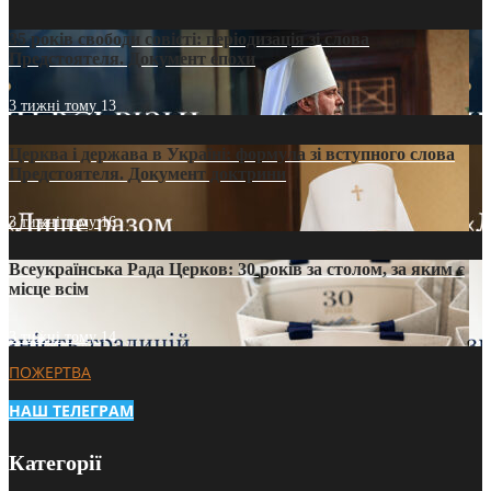
35 років свободи совісті: періодизація зі слова
Предстоятеля. Документ епохи
3 тижні тому
13
Церква і держава в Україні: формула зі вступного слова
Предстоятеля. Документ доктрини
3 тижні тому
16
Всеукраїнська Рада Церков: 30 років за столом, за яким є
місце всім
3 тижні тому
14
ПОЖЕРТВА
НАШ ТЕЛЕГРАМ
Категорії