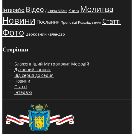
Молитва
Відео
Інтерв'ю
Книга
Дитяча біблія
Новини
Статті
Послання
Проповіді
Розслідування
Фото
Церковний календар
Сторінки
Блаженніший Митрополит Мефодій
Духовний заповіт
Від серця до серця
Новини
Статті
Інтерв’ю