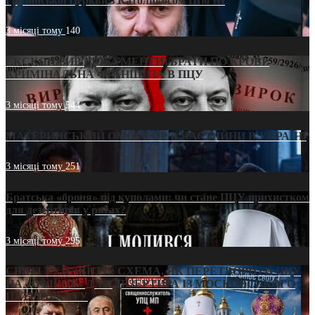
Грузинської Церкви з Католикосом Шіо III
3 місяці тому
140
ЕКСКЛЮЗИВ (ДОКУМЕНТИ)/БРАТИ ПО КРОВІ:
КРИМІНАЛЬНА ФРАНШИЗА В ПЦУ
3 місяці тому
544
МАТЕРИНСЬКИЙ ОМОРФОР В ЧАС ВІЙНИ В УКРАЇНІ
3 місяці тому
251
Братська «броня» під куполами: чи стане ПЦУ прихистком
для дезертирів у рясах?
3 місяці тому
295
СВЯТІ УХИЛЯНТИ: СХЕМА, ЯК ПЕРЕТВОРИТИ ПЦУ
НА «ОФШОР» ДЛЯ ДЕЗЕРТИРА ІЗ МОСКОВСЬКОГО
ПАТРІАРХАТУ