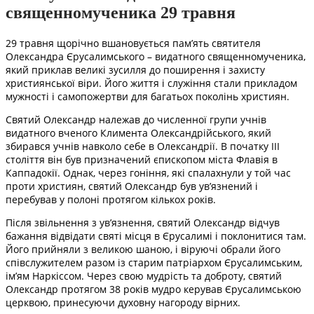
священномученика 29 травня
29 травня щорічно вшановується пам’ять святителя
Олександра Єрусалимського – видатного священномученика,
який приклав великі зусилля до поширення і захисту
християнської віри. Його життя і служіння стали прикладом
мужності і самопожертви для багатьох поколінь християн.
Святий Олександр належав до численної групи учнів
видатного вченого Климента Олександрійського, який
збирався учнів навколо себе в Олександрії. В початку III
століття він був призначений єпископом міста Флавія в
Каппадокії. Однак, через гоніння, які спалахнули у той час
проти християн, святий Олександр був ув’язнений і
перебував у полоні протягом кількох років.
Після звільнення з ув’язнення, святий Олександр відчув
бажання відвідати святі місця в Єрусалимі і поклонитися там.
Його прийняли з великою шаною, і віруючі обрали його
співслужителем разом із старим патріархом Єрусалимським,
ім’ям Наркіссом. Через свою мудрість та доброту, святий
Олександр протягом 38 років мудро керував Єрусалимською
церквою, принесуючи духовну нагороду вірних.