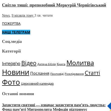
Світло тиші: преподобний Меркурій Чернігівський
News
,
9 місяців тому
3 хв.
читати
ПОЖЕРТВА
НАШ ТЕЛЕГРАМ
Соц.медіа
Категорії
Молитва
Відео
Інтерв'ю
Книга
Дитяча біблія
Новини
Статті
Послання
Проповіді
Розслідування
Фото
Церковний календар
Останні новини
Захистити святині — означає захистити пам’ять людства:
Фонд пам’яті Митрополита Мефодія підтримує