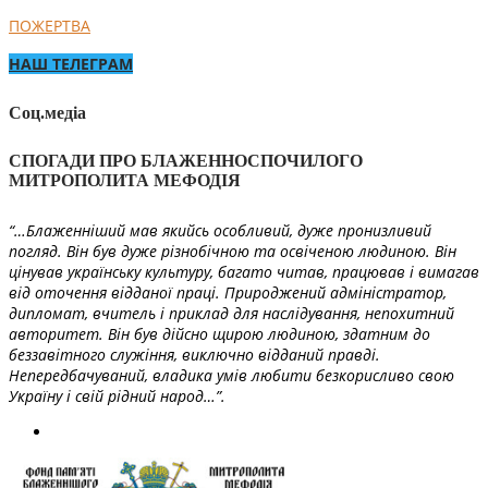
ПОЖЕРТВА
НАШ ТЕЛЕГРАМ
Соц.медіа
СПОГАДИ ПРО БЛАЖЕННОСПОЧИЛОГО
МИТРОПОЛИТА МЕФОДІЯ
“…Блаженніший мав якийсь особливий, дуже пронизливий
погляд. Він був дуже різнобічною та освіченою людиною. Він
цінував українську культуру, багато читав, працював і вимагав
від оточення відданої праці. Природжений адміністратор,
дипломат, вчитель і приклад для наслідування, непохитний
авторитет. Він був дійсно щирою людиною, здатним до
беззавітного служіння, виключно відданий правді.
Непередбачуваний, владика умів любити безкорисливо свою
Україну і свій рідний народ…”.