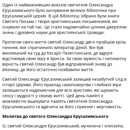
Один із найважливіших внесків святителя Олександра
Єрусалимського було заснування великої бібліотеки при
Єрусалимській церкві. В цій бібліотеці зібрано були книги
Святого Письма і твори християнських письменників, які
існували на той час. Це стало надзвичайно цінним джерелом
знань і духовної науки для християнської громади.
Протягом свого життя святий Олександр двічі пройшов крізь
гоніння, яке спричинило імператор Декій. Він був
викликаний на суд до Кесарії Палестинської, де вдруге
відстоював свою віру в Христа. За свою мужність і непохитну
вірність святий Олександр був відправлений знову до
в’язниці, де його остаточно позбавили життя.
Святий Олександр Єрусалимський залишив незабутній слід в
історії Церкви. Його приклад самопожертви і глибокої віри
залишається надихаючим для всіх християн, які шукають
сенсу і мудрості у своєму житті. Цей день пам’яті є
можливістю вшанувати пам’ять святителя Олександра
Єрусалимського та вдячити за його служіння і жертовність.
Молитва до святого Олександра Єрусалимського
О, святий Олександре Єрусалимський, мучениче і єпископе,