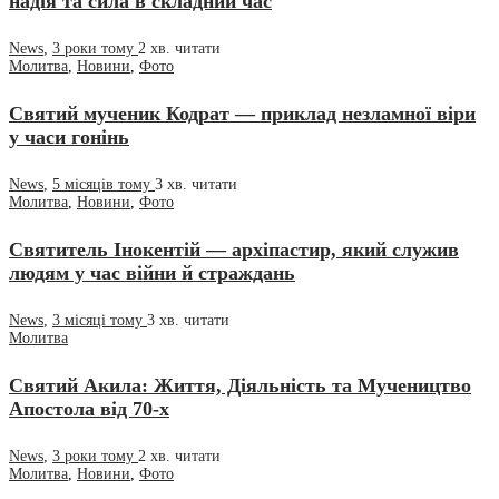
надія та сила в складний час
News
,
3 роки тому
2 хв.
читати
Молитва
,
Новини
,
Фото
Святий мученик Кодрат — приклад незламної віри
у часи гонінь
News
,
5 місяців тому
3 хв.
читати
Молитва
,
Новини
,
Фото
Святитель Інокентій — архіпастир, який служив
людям у час війни й страждань
News
,
3 місяці тому
3 хв.
читати
Молитва
Святий Акила: Життя, Діяльність та Мучеництво
Апостола від 70-х
News
,
3 роки тому
2 хв.
читати
Молитва
,
Новини
,
Фото