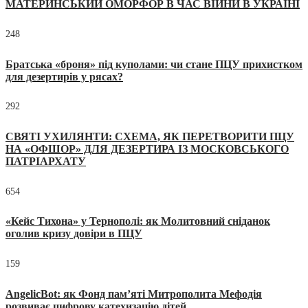
МАТЕРИНСЬКИЙ ОМОРФОР В ЧАС ВІЙНИ В УКРАЇНІ
248
Братська «броня» під куполами: чи стане ПЦУ прихистком
для дезертирів у рясах?
292
СВЯТІ УХИЛЯНТИ: СХЕМА, ЯК ПЕРЕТВОРИТИ ПЦУ
НА «ОФШОР» ДЛЯ ДЕЗЕРТИРА ІЗ МОСКОВСЬКОГО
ПАТРІАРХАТУ
654
«Кейс Тихона» у Тернополі: як Молитовний сніданок
оголив кризу довіри в ПЦУ
159
AngelicBot: як Фонд пам’яті Митрополита Мефодія
розвиває цифрову катехизацію дітей