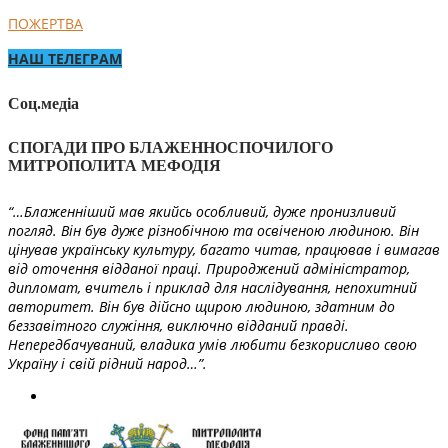
ПОЖЕРТВА
НАШ ТЕЛЕГРАМ
Соц.медіа
СПОГАДИ ПРО БЛАЖЕННОСПОЧИЛОГО
МИТРОПОЛИТА МЕФОДІЯ
“…Блаженніший мав якийсь особливий, дуже пронизливий
погляд. Він був дуже різнобічною та освіченою людиною. Він
цінував українську культуру, багато читав, працював і вимагав
від оточення відданої праці. Природжений адміністратор,
дипломат, вчитель і приклад для наслідування, непохитний
авторитет. Він був дійсно щирою людиною, здатним до
беззавітного служіння, виключно відданий правді.
Непередбачуваний, владика умів любити безкорисливо свою
Україну і свій рідний народ…”.