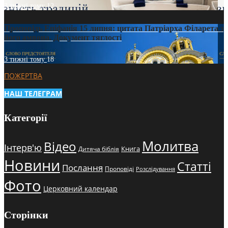
3 тижні тому
12
Проповідь Епіфанія 15 липня: цитата Патріарха Філарета з
його амвона. Документ тяглості
3 тижні тому
18
ПОЖЕРТВА
НАШ ТЕЛЕГРАМ
Категорії
Молитва
Відео
Інтерв'ю
Книга
Дитяча біблія
Новини
Статті
Послання
Проповіді
Розслідування
Фото
Церковний календар
Сторінки