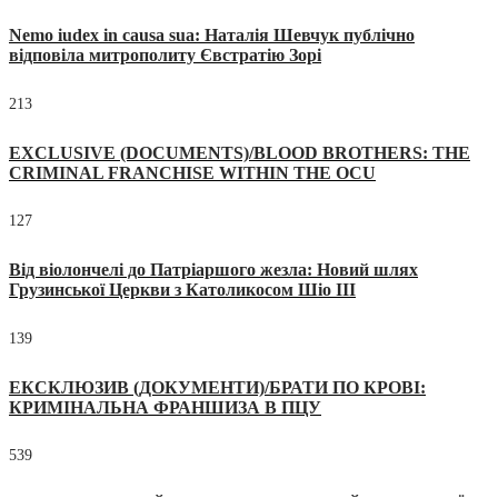
Nemo iudex in causa sua: Наталія Шевчук публічно
відповіла митрополиту Євстратію Зорі
213
EXCLUSIVE (DOCUMENTS)/BLOOD BROTHERS: THE
CRIMINAL FRANCHISE WITHIN THE OCU
127
Від віолончелі до Патріаршого жезла: Новий шлях
Грузинської Церкви з Католикосом Шіо III
139
ЕКСКЛЮЗИВ (ДОКУМЕНТИ)/БРАТИ ПО КРОВІ:
КРИМІНАЛЬНА ФРАНШИЗА В ПЦУ
539