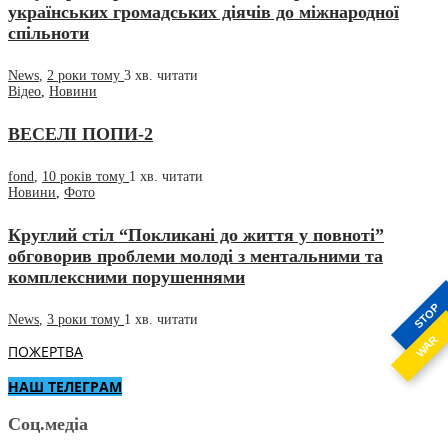
українських громадських діячів до міжнародної
спільноти
News
,
2 роки тому
3 хв.
читати
Відео
,
Новини
ВЕСЕЛІ ПОПИ-2
fond
,
10 років тому
1 хв.
читати
Новини
,
Фото
Круглий стіл “Покликані до життя у повноті”
обговорив проблеми молоді з ментальними та
комплексними порушеннями
STOP
News
,
3 роки тому
1 хв.
читати
WAR
ПОЖЕРТВА
НАШ ТЕЛЕГРАМ
Соц.медіа