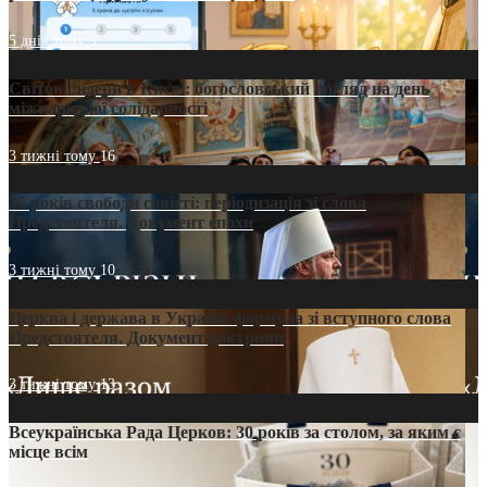
5 днів тому
9
Світові лідери в Києві: богословський погляд на день
міжнародної солідарності
3 тижні тому
16
35 років свободи совісті: періодизація зі слова
Предстоятеля. Документ епохи
3 тижні тому
10
Церква і держава в Україні: формула зі вступного слова
Предстоятеля. Документ доктрини
3 тижні тому
13
Всеукраїнська Рада Церков: 30 років за столом, за яким є
місце всім