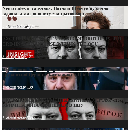
Nemo iudex in causa sua: Наталія Шевчук публічно
відповіла митрополиту Євстратію Зорі
3 місяці тому
213
EXCLUSIVE (DOCUMENTS)/BLOOD BROTHERS: THE
CRIMINAL FRANCHISE WITHIN THE OCU
3 місяці тому
127
Від віолончелі до Патріаршого жезла: Новий шлях
Грузинської Церкви з Католикосом Шіо III
3 місяці тому
139
ЕКСКЛЮЗИВ (ДОКУМЕНТИ)/БРАТИ ПО КРОВІ:
КРИМІНАЛЬНА ФРАНШИЗА В ПЦУ
3 місяці тому
539