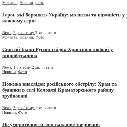
Молитва
,
Новини
,
Фото
Герої, які боронять Україну: молитви та вдячність у
кожному серці
News
,
2 роки тому
2 хв.
читати
Молитва
,
Новини
,
Фото
Святий Іоанн Русин: свідок Христової любові у
випробуваннях
News
,
1 рік тому
2 хв.
читати
Новини
,
Фото
Пожежа внаслідок російського обстрілу: Храм та
будинки в селі Колодязі Краматорського району
зруйновані
News
,
3 роки тому
1 хв.
читати
Новини
,
Фото
Не умиротворяти зло: важливе звернення