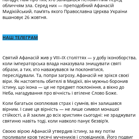
обличчям зла. Серед них — преподобний Афанасій
Мидікійський, пам’ять якого Православна Церква України
вшановує 26 жовтня.
НАШ ТЕЛЕГРАМ
Святий Афанасій жив у VIII–IX століттях — у добу іконоборства,
коли імператорська влада наказувала знищувати святі
образи, а тих, хто наважувався їм поклонятися,
переслідували. Та, попри загрозу, Афанасій не зрікся своєї
віри. Як настоятель обителі в Мидікії, він мужньо боронив
істину, що ікона — це не предмет поклоніння, а вікно до
Неба, нагадування про вічність і втілене Слово Боже.
Коли багатьох охоплював страх і сумнів, він залишався
вірним. І саме ця вірність — не лише символ монашої
стійкості, а й заклик до всіх християн сьогодні: не зраджувати
святиню навіть тоді, коли навколо панує безвір’я.
Своєю вірою Афанасій утвердив істину, за яку потім
проливали кров тисячі мучеників і сповідників. Його подвиг