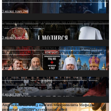
МАТЕРИНСЬКИЙ ОМОРФОР В ЧАС ВІЙНИ В УКРАЇНІ
3 місяці тому
248
Братська «броня» під куполами: чи стане ПЦУ прихистком
для дезертирів у рясах?
3 місяці тому
292
СВЯТІ УХИЛЯНТИ: СХЕМА, ЯК ПЕРЕТВОРИТИ ПЦУ
НА «ОФШОР» ДЛЯ ДЕЗЕРТИРА ІЗ МОСКОВСЬКОГО
ПАТРІАРХАТУ
3 місяці тому
654
«Кейс Тихона» у Тернополі: як Молитовний сніданок
оголив кризу довіри в ПЦУ
4 місяці тому
159
AngelicBot: як Фонд пам’яті Митрополита Мефодія
розвиває цифрову катехизацію дітей