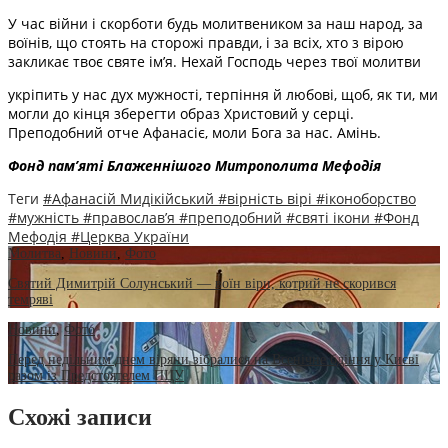
У час війни і скорботи будь молитвеником за наш народ, за
воїнів, що стоять на сторожі правди, і за всіх, хто з вірою
закликає твоє святе ім’я. Нехай Господь через твої молитви
укріпить у нас дух мужності, терпіння й любові, щоб, як ти, ми
могли до кінця зберегти образ Христовий у серці.
Преподобний отче Афанасіє, моли Бога за нас. Амінь.
Фонд пам’яті Блаженнішого Митрополита Мефоді
я
Теги
#Афанасій Мидікійський
#вірність вірі
#іконоборство
#мужність
#православ’я
#преподобний
#святі ікони
#Фонд
Мефодія
#Церква України
Молитва
,
Новини
,
Фото
Святий Димитрій Солунський — воїн віри, котрий не скорився
темряві
Новини
,
Фото
Перед недільним днем віряни зібралися на Всенічне бдіння у Києві
разом із Предстоятелем ПЦУ
Схожі записи