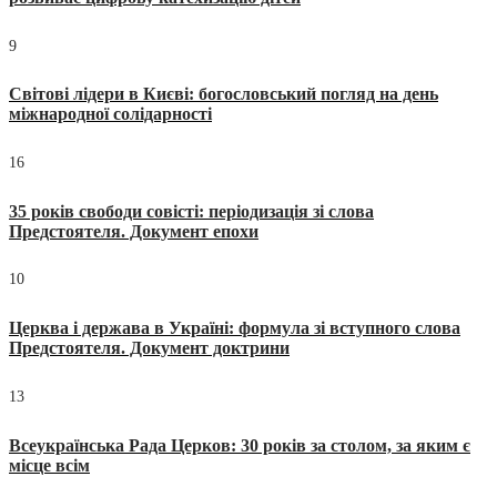
9
Світові лідери в Києві: богословський погляд на день
міжнародної солідарності
16
35 років свободи совісті: періодизація зі слова
Предстоятеля. Документ епохи
10
Церква і держава в Україні: формула зі вступного слова
Предстоятеля. Документ доктрини
13
Всеукраїнська Рада Церков: 30 років за столом, за яким є
місце всім