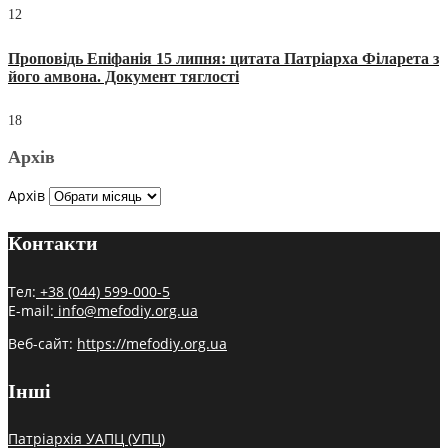
12
Проповідь Епіфанія 15 липня: цитата Патріарха Філарета з
його амвона. Документ тяглості
18
Архів
Архів
Контакти
Тел:
+38 (044) 599-000-5
E-mail:
info@mefodiy.org.ua
Веб-сайт:
https://mefodiy.org.ua
Інші
Патріархія УАПЦ (УПЦ)