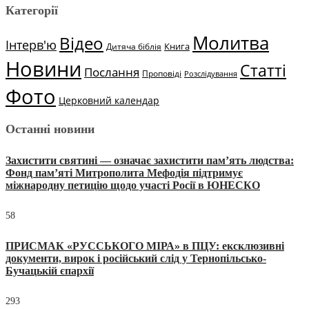
Категорії
Молитва
Відео
Інтерв'ю
Книга
Дитяча біблія
Новини
Статті
Послання
Проповіді
Розслідування
Фото
Церковний календар
Останні новини
Захистити святині — означає захистити пам’ять людства:
Фонд пам’яті Митрополита Мефодія підтримує
міжнародну петицію щодо участі Росії в ЮНЕСКО
58
ПРИСМАК «РУССЬКОГО МІРА» в ПЦУ: ексклюзивні
документи, вирок і російський слід у Тернопільсько-
Бучацькій єпархії
293