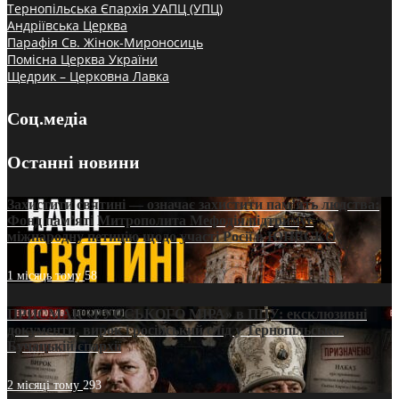
Тернопільська Єпархія УАПЦ (УПЦ)
Андріївська Церква
Парафія Св. Жінок-Мироносиць
Помісна Церква України
Щедрик – Церковна Лавка
Соц.медіа
Останні новини
Захистити святині — означає захистити пам’ять людства:
Фонд пам’яті Митрополита Мефодія підтримує
міжнародну петицію щодо участі Росії в ЮНЕСКО
1 місяць тому
58
ПРИСМАК «РУССЬКОГО МІРА» в ПЦУ: ексклюзивні
документи, вирок і російський слід у Тернопільсько-
Бучацькій єпархії
2 місяці тому
293