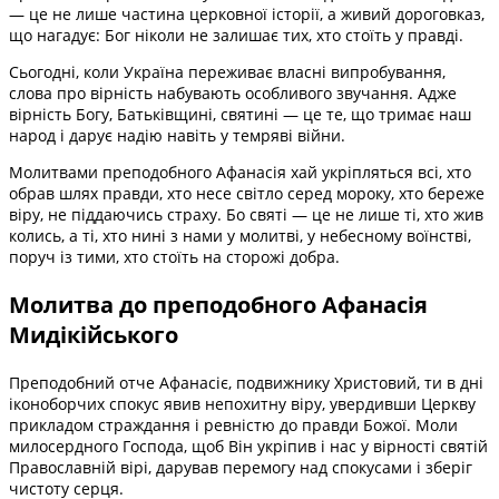
— це не лише частина церковної історії, а живий дороговказ,
що нагадує: Бог ніколи не залишає тих, хто стоїть у правді.
Сьогодні, коли Україна переживає власні випробування,
слова про вірність набувають особливого звучання. Адже
вірність Богу, Батьківщині, святині — це те, що тримає наш
народ і дарує надію навіть у темряві війни.
Молитвами преподобного Афанасія хай укріпляться всі, хто
обрав шлях правди, хто несе світло серед мороку, хто береже
віру, не піддаючись страху. Бо святі — це не лише ті, хто жив
колись, а ті, хто нині з нами у молитві, у небесному воїнстві,
поруч із тими, хто стоїть на сторожі добра.
Молитва до преподобного Афанасія
Мидікійського
Преподобний отче Афанасіє, подвижнику Христовий, ти в дні
іконоборчих спокус явив непохитну віру, увердивши Церкву
прикладом страждання і ревністю до правди Божої. Моли
милосердного Господа, щоб Він укріпив і нас у вірності святій
Православній вірі, дарував перемогу над спокусами і зберіг
чистоту серця.