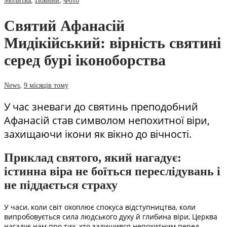
Молитва
,
Новини
,
Фото
Святий Афанасій
Мидікійський: вірність святині
серед бурі іконоборства
News
,
9 місяців тому
У час зневаги до святинь преподобний
Афанасій став символом непохитної віри,
захищаючи ікони як вікно до вічності.
Приклад святого, який нагадує:
істинна віра не боїться переслідувань і
не піддається страху
У часи, коли світ охоплює спокуса відступництва, коли
випробовується сила людського духу й глибина віри, Церква
нагадує нам про тих, хто залишився непохитним перед