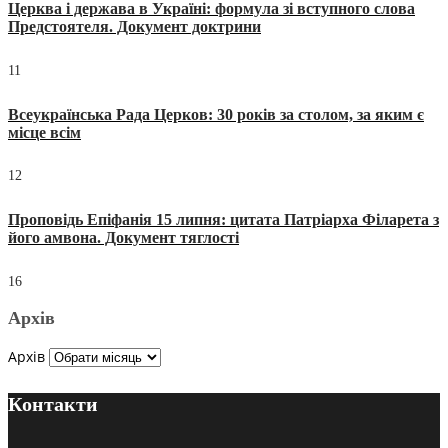
Церква і держава в Україні: формула зі вступного слова
Предстоятеля. Документ доктрини
11
Всеукраїнська Рада Церков: 30 років за столом, за яким є
місце всім
12
Проповідь Епіфанія 15 липня: цитата Патріарха Філарета з
його амвона. Документ тяглості
16
Архів
Архів
Контакти