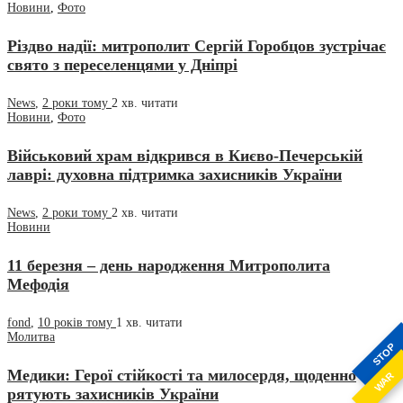
Новини
,
Фото
Різдво надії: митрополит Сергій Горобцов зустрічає
свято з переселенцями у Дніпрі
News
,
2 роки тому
2 хв.
читати
Новини
,
Фото
Військовий храм відкрився в Києво-Печерській
лаврі: духовна підтримка захисників України
News
,
2 роки тому
2 хв.
читати
Новини
11 березня – день народження Митрополита
Мефодія
fond
,
10 років тому
1 хв.
читати
Молитва
STOP
Медики: Герої стійкості та милосердя, щоденно
WAR
рятують захисників України