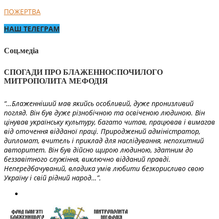
ПОЖЕРТВА
НАШ ТЕЛЕГРАМ
Соц.медіа
СПОГАДИ ПРО БЛАЖЕННОСПОЧИЛОГО
МИТРОПОЛИТА МЕФОДІЯ
“…Блаженніший мав якийсь особливий, дуже пронизливий
погляд. Він був дуже різнобічною та освіченою людиною. Він
цінував українську культуру, багато читав, працював і вимагав
від оточення відданої праці. Природжений адміністратор,
дипломат, вчитель і приклад для наслідування, непохитний
авторитет. Він був дійсно щирою людиною, здатним до
беззавітного служіння, виключно відданий правді.
Непередбачуваний, владика умів любити безкорисливо свою
Україну і свій рідний народ…”.