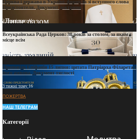
Церква і держава в Україні: формула зі вступного слова
Предстоятеля. Документ доктрини
3 тижні тому
11
Всеукраїнська Рада Церков: 30 років за столом, за яким є
місце всім
3 тижні тому
12
Проповідь Епіфанія 15 липня: цитата Патріарха Філарета з
його амвона. Документ тяглості
3 тижні тому
16
ПОЖЕРТВА
НАШ ТЕЛЕГРАМ
Категорії