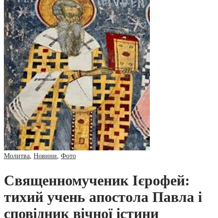
Молитва
,
Новини
,
Фото
Священномученик Ієрофей:
тихий учень апостола Павла і
сповідник вічної істини