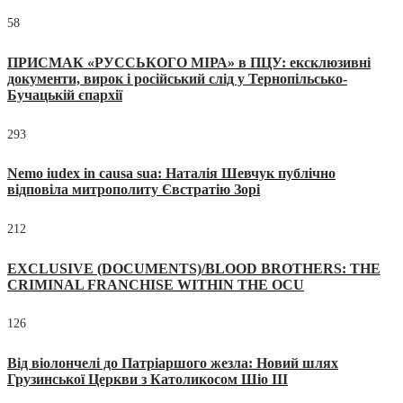
58
ПРИСМАК «РУССЬКОГО МІРА» в ПЦУ: ексклюзивні
документи, вирок і російський слід у Тернопільсько-
Бучацькій єпархії
293
Nemo iudex in causa sua: Наталія Шевчук публічно
відповіла митрополиту Євстратію Зорі
212
EXCLUSIVE (DOCUMENTS)/BLOOD BROTHERS: THE
CRIMINAL FRANCHISE WITHIN THE OCU
126
Від віолончелі до Патріаршого жезла: Новий шлях
Грузинської Церкви з Католикосом Шіо III