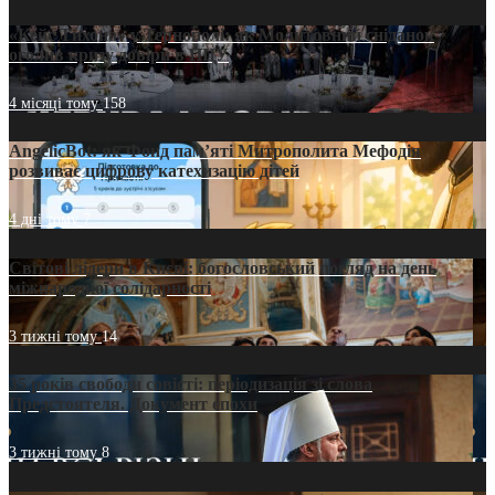
«Кейс Тихона» у Тернополі: як Молитовний сніданок
оголив кризу довіри в ПЦУ
4 місяці тому
158
AngelicBot: як Фонд пам’яті Митрополита Мефодія
розвиває цифрову катехизацію дітей
4 дні тому
7
Світові лідери в Києві: богословський погляд на день
міжнародної солідарності
3 тижні тому
14
35 років свободи совісті: періодизація зі слова
Предстоятеля. Документ епохи
3 тижні тому
8