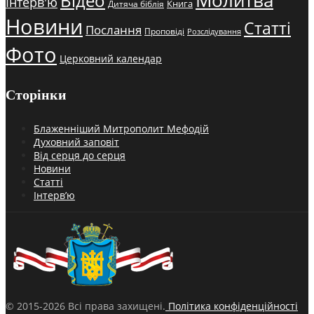
Молитва
Відео
Інтерв'ю
Книга
Дитяча біблія
Новини
Статті
Послання
Проповіді
Розслідування
Фото
Церковний календар
Сторінки
Блаженніший Митрополит Мефодій
Духовний заповіт
Від серця до серця
Новини
Статті
Інтерв’ю
© 2015-2026 Всі права захищені.
Політика конфіденційності