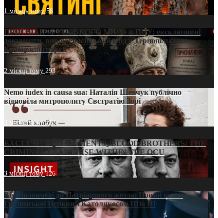
1 місяць тому
58
ПРИСМАК «РУССЬКОГО МІРА» в ПЦУ: ексклюзивні
документи, вирок і російський слід у Тернопільсько-
Бучацькій єпархії
2 місяці тому
293
Nemo iudex in causa sua: Наталія Шевчук публічно
відповіла митрополиту Євстратію Зорі
3 місяці тому
212
EXCLUSIVE (DOCUMENTS)/BLOOD BROTHERS: THE
CRIMINAL FRANCHISE WITHIN THE OCU
3 місяці тому
126
Від віолончелі до Патріаршого жезла: Новий шлях
Грузинської Церкви з Католикосом Шіо III