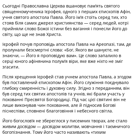
Сьогодні Православна Церква вшановує пам’ять святого
священномученика Ієрофея, одного з перших єпископів Афін,
учня святого апостола Павла. Його ім’я стоїть серед тих, хто
стояв біля самих джерел християнства — серед людей, котрі
прийняли слово Божої істини без вагання і понесли його до
світу, що ще не знав Христа.
Ієрофей почув проповідь апостола Павла на Ареопазі, там, де
пролунали безсмертні слова: «Бог, Якого ви шануєте, не
знаючи, — Його я проповідую вам». Це слово запалило в
серці юного афінянина полум’я віри, яке вже ніхто не зміг
згасити.
Після хрещення Ієрофей став учнем апостола Павла, а згодом
був поставлений єпископом Афін. Його служіння поєднувало
глибоку смиренність і духовну силу. Згідно з переданням, він
був серед тих святих апостолів та учнів, які брали участь у
похованні Пресвятої Богородиці. Під час цієї святині він не
лише виконував чин поховання, але й підносив Богові
піснеспіви, сповнені благоговіння і небесного світла.
Його богослов’я не збереглося у писемних творах, але стало
живим досвідом — досвідом молитви, мовчання і таємничого
богопізнання. Тому його часто називають «тихим