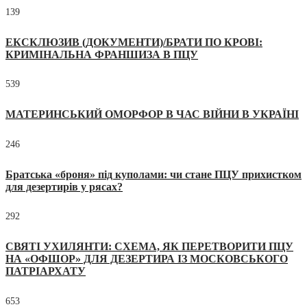
139
ЕКСКЛЮЗИВ (ДОКУМЕНТИ)/БРАТИ ПО КРОВІ:
КРИМІНАЛЬНА ФРАНШИЗА В ПЦУ
539
МАТЕРИНСЬКИЙ ОМОРФОР В ЧАС ВІЙНИ В УКРАЇНІ
246
Братська «броня» під куполами: чи стане ПЦУ прихистком
для дезертирів у рясах?
292
СВЯТІ УХИЛЯНТИ: СХЕМА, ЯК ПЕРЕТВОРИТИ ПЦУ
НА «ОФШОР» ДЛЯ ДЕЗЕРТИРА ІЗ МОСКОВСЬКОГО
ПАТРІАРХАТУ
653