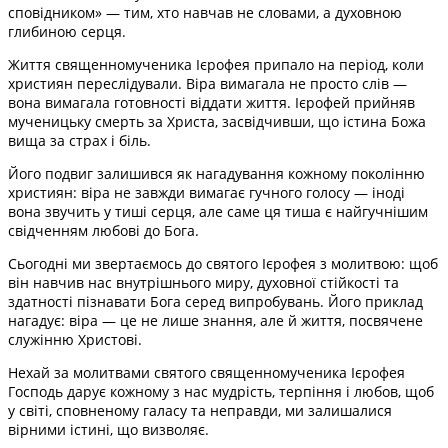
сповідником» — тим, хто навчав не словами, а духовною
глибиною серця.
Життя священномученика Ієрофея припало на період, коли
християн переслідували. Віра вимагала не просто слів —
вона вимагала готовності віддати життя. Ієрофей прийняв
мученицьку смерть за Христа, засвідчивши, що істина Божа
вища за страх і біль.
Його подвиг залишився як нагадування кожному поколінню
християн: віра не завжди вимагає гучного голосу — іноді
вона звучить у тиші серця, але саме ця тиша є найгучнішим
свідченням любові до Бога.
Сьогодні ми звертаємось до святого Ієрофея з молитвою: щоб
він навчив нас внутрішнього миру, духовної стійкості та
здатності пізнавати Бога серед випробувань. Його приклад
нагадує: віра — це не лише знання, але й життя, посвячене
служінню Христові.
Нехай за молитвами святого священномученика Ієрофея
Господь дарує кожному з нас мудрість, терпіння і любов, щоб
у світі, сповненому галасу та неправди, ми залишалися
вірними істині, що визволяє.