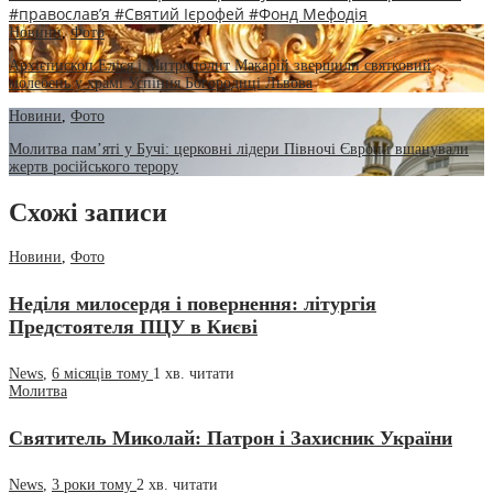
#православ’я
#Святий Ієрофей
#Фонд Мефодія
Новини
,
Фото
Архієпископ Елієя і Митрополит Макарій звершили святковий
молебень у храмі Успіння Богородиці Львова
Новини
,
Фото
Молитва пам’яті у Бучі: церковні лідери Півночі Європи вшанували
жертв російського терору
Схожі записи
Новини
,
Фото
Недiля милосердя і повернення: літургія
Предстоятеля ПЦУ в Києві
News
,
6 місяців тому
1 хв.
читати
Молитва
Святитель Миколай: Патрон і Захисник України
News
,
3 роки тому
2 хв.
читати