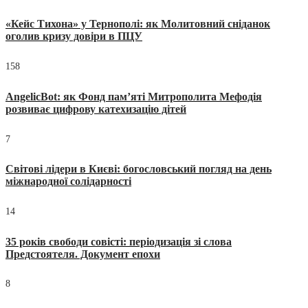
«Кейс Тихона» у Тернополі: як Молитовний сніданок
оголив кризу довіри в ПЦУ
158
AngelicBot: як Фонд пам’яті Митрополита Мефодія
розвиває цифрову катехизацію дітей
7
Світові лідери в Києві: богословський погляд на день
міжнародної солідарності
14
35 років свободи совісті: періодизація зі слова
Предстоятеля. Документ епохи
8