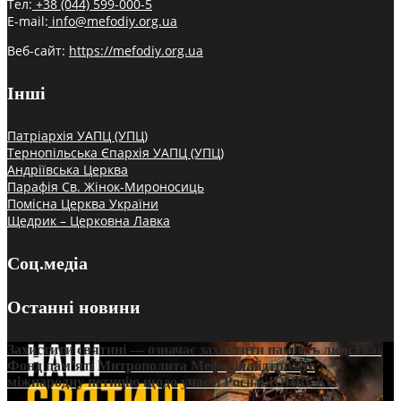
Тел:
+38 (044) 599-000-5
E-mail:
info@mefodiy.org.ua
Веб-сайт:
https://mefodiy.org.ua
Інші
Патріархія УАПЦ (УПЦ)
Тернопільська Єпархія УАПЦ (УПЦ)
Андріївська Церква
Парафія Св. Жінок-Мироносиць
Помісна Церква України
Щедрик – Церковна Лавка
Соц.медіа
Останні новини
Захистити святині — означає захистити пам’ять людства:
Фонд пам’яті Митрополита Мефодія підтримує
міжнародну петицію щодо участі Росії в ЮНЕСКО