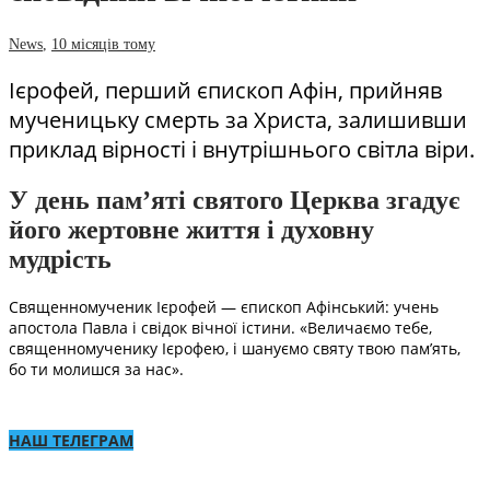
News
,
10 місяців тому
Ієрофей, перший єпископ Афін, прийняв
мученицьку смерть за Христа, залишивши
приклад вірності і внутрішнього світла віри.
У день пам’яті святого Церква згадує
його жертовне життя і духовну
мудрість
Священномученик Ієрофей — єпископ Афінський: учень
апостола Павла і свідок вічної істини. «Величаємо тебе,
священномученику Ієрофею, і шануємо святу твою пам’ять,
бо ти молишся за нас».
НАШ ТЕЛЕГРАМ