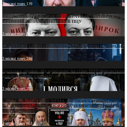
3 місяці тому
139
ЕКСКЛЮЗИВ (ДОКУМЕНТИ)/БРАТИ ПО КРОВІ:
КРИМІНАЛЬНА ФРАНШИЗА В ПЦУ
3 місяці тому
539
МАТЕРИНСЬКИЙ ОМОРФОР В ЧАС ВІЙНИ В УКРАЇНІ
3 місяці тому
246
Братська «броня» під куполами: чи стане ПЦУ прихистком
для дезертирів у рясах?
3 місяці тому
292
СВЯТІ УХИЛЯНТИ: СХЕМА, ЯК ПЕРЕТВОРИТИ ПЦУ
НА «ОФШОР» ДЛЯ ДЕЗЕРТИРА ІЗ МОСКОВСЬКОГО
ПАТРІАРХАТУ
3 місяці тому
653