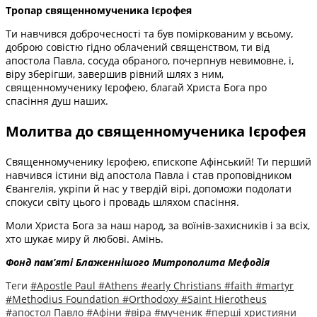
Тропар священномученика Ієрофея
Ти навчився доброчесності та був поміркованим у всьому,
доброю совістю гідно облачений священством, ти від
апостола Павла, сосуда обраного, почерпнув невимовне, і,
віру зберігши, завершив рівний шлях з ним,
священномученику Ієрофею, благай Христа Бога про
спасіння душ наших.
Молитва до священномученика Ієрофея
Священномученику Ієрофею, єпископе Афінський! Ти перший
навчився істини від апостола Павла і став проповідником
Євангелія, укріпи й нас у твердій вірі, допоможи подолати
спокуси світу цього і провадь шляхом спасіння.
Моли Христа Бога за наш народ, за воїнів-захисників і за всіх,
хто шукає миру й любові. Амінь.
Фонд пам’яті Блаженнішого Митрополита Мефоді
я
Теги
#Apostle Paul
#Athens
#early Christians
#faith
#martyr
#Methodius Foundation
#Orthodoxy
#Saint Hierotheus
#апостол Павло
#Афіни
#віра
#мученик
#перші християни