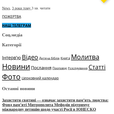
News
,
3 роки тому
3 хв.
читати
ПОЖЕРТВА
НАШ ТЕЛЕГРАМ
Соц.медіа
Категорії
Молитва
Відео
Інтерв'ю
Книга
Дитяча біблія
Новини
Статті
Послання
Проповіді
Розслідування
Фото
Церковний календар
Останні новини
Захистити святині — означає захистити пам’ять людства:
Фонд пам’яті Митрополита Мефодія підтримує
міжнародну петицію щодо участі Росії в ЮНЕСКО