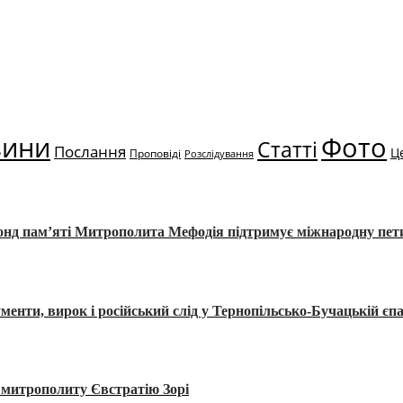
вини
Фото
Статті
Послання
Ц
Проповіді
Розслідування
Фонд пам’яті Митрополита Мефодія підтримує міжнародну пе
, вирок і російський слід у Тернопільсько-Бучацькій єпа
а митрополиту Євстратію Зорі