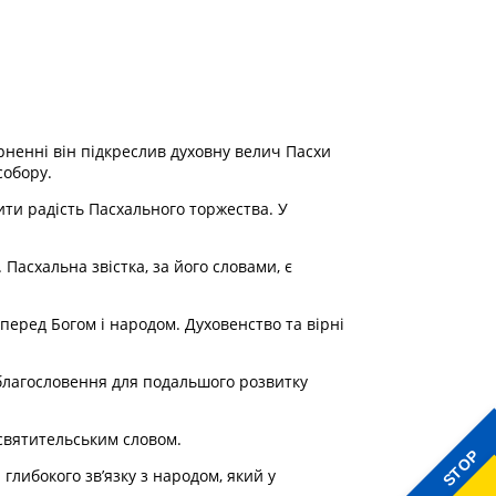
рненні він підкреслив духовну велич Пасхи
собору.
ити радість Пасхального торжества. У
Пасхальна звістка, за його словами, є
 перед Богом і народом. Духовенство та вірні
 благословення для подальшого розвитку
святительським словом.
STOP
глибокого зв’язку з народом, який у