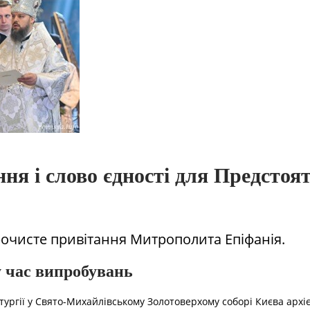
ння і слово єдності для Предстоя
рочисте привітання Митрополита Епіфанія.
у час випробувань
ітургії у Свято-Михайлівському Золотоверхому соборі Києва архіє