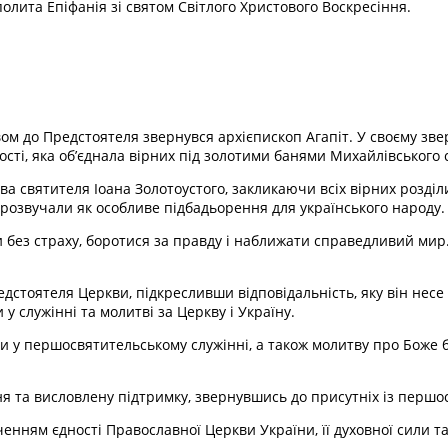
лита Епіфанія зі святом Світлого Христового Воскресіння.
ом до Предстоятеля звернувся архієпископ Агапіт. У своєму зве
сті, яка об’єднала вірних під золотими банями Михайлівського 
ва святителя Іоана Золотоустого, закликаючи всіх вірних розділ
 прозвучали як особливе підбадьорення для українського народу.
 без страху, боротися за правду і наближати справедливий мир. 
едстоятеля Церкви, підкресливши відповідальність, яку він несе
у служінні та молитві за Церкву і Україну.
ли у першосвятительському служінні, а також молитву про Боже
ня та висловлену підтримку, звернувшись до присутніх із першо
нням єдності Православної Церкви України, її духовної сили та 