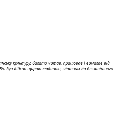
їнську культуру, багато читав, працював і вимагав від
Він був дійсно щирою людиною, здатним до беззавітного