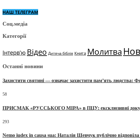
НАШ ТЕЛЕГРАМ
Соц.медіа
Категорії
Но
Молитва
Відео
Інтерв'ю
Книга
Дитяча біблія
Останні новини
Захистити святині — означає захистити пам’ять людства: 
58
ПРИСМАК «РУССЬКОГО МІРА» в ПЦУ: ексклюзивні документи
293
Nemo iudex in causa sua: Наталія Шевчук публічно відповіл