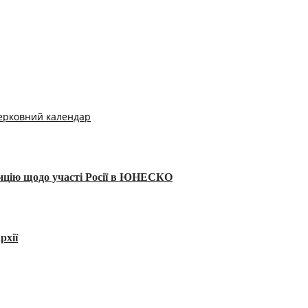
ерковний календар
тицію щодо участі Росії в ЮНЕСКО
рхії