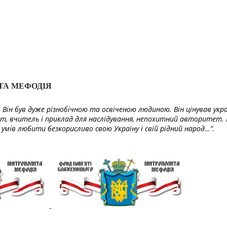
ТА МЕФОДІЯ
Він був дуже різнобічною та освіченою людиною. Він цінував укра
т, вчитель і приклад для наслідування, непохитний авторитет. 
умів любити безкорисливо свою Україну і свій рідний народ…”.