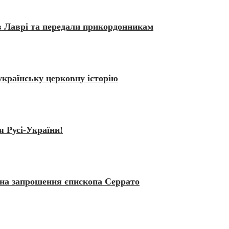
в Лаврі та передали прикордонникам
українську церковну історію
 Русі-України!
 на запрошення єпископа Серрато