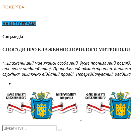
ПОЖЕРТВА
НАШ ТЕЛЕГРАМ
Соц.медіа
СПОГАДИ ПРО БЛАЖЕННОСПОЧИЛОГО МИТРОПОЛИ
“…Блаженніший мав якийсь особливий, дуже пронизливий погляд. 
оточення відданої праці. Природжений адміністратор, диплома
служіння, виключно відданий правді. Непередбачуваний, владика 