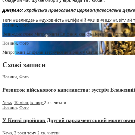
складний час шукає опори у вірі, надії та любові.
Джерело:
Українська Православна Церква/Православна Церкв
Теги
#Великдень
#духовність
#Епіфаній
#Київ
#ПЦУ
#Світлий
Новини
,
Фото
Великоднє слово Митрополита Епіфанія: єдність Церкви як відповідь н
Новини
,
Фото
Митрополит Епіфаній звернувся до вірних у Світлий понеділок
Схожі записи
Новини
,
Фото
Розвиток військового капеланства: зустріч Блаженн
News
,
10 місяців тому
2 хв.
читати
Новини
,
Фото
У Києві пройшов Другий парламентський молитовни
News
,
2 роки тому
2 хв.
читати