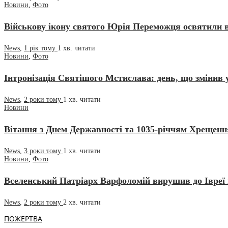
Новини
,
Фото
Військову ікону святого Юрія Переможця освятили 
News
,
1 рік тому
1 хв.
читати
Новини
,
Фото
Інтронізація Святішого Мстислава: день, що змінив 
News
,
2 роки тому
1 хв.
читати
Новини
Вітання з Днем Державності та 1035-річчям Хрещення
News
,
3 роки тому
1 хв.
читати
Новини
,
Фото
Вселенський Патріарх Варфоломій вирушив до Івреї
News
,
2 роки тому
2 хв.
читати
ПОЖЕРТВА