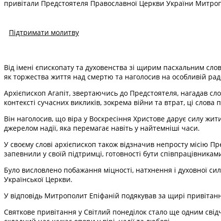
привітали Предстоятеля Православної Церкви України Митропо
Підтримати молитву
Від імені єпископату та духовенства зі щирим пасхальним слов
як торжества життя над смертю та наголосив на особливій радо
Архієпископ Агапіт, звертаючись до Предстоятеля, нагадав сло
контексті сучасних викликів, зокрема війни та втрат, ці слова
Він наголосив, що віра у Воскресіння Христове дарує силу жити
джерелом надії, яка перемагає навіть у найтемніші часи.
У своєму слові архієпископ також відзначив непросту місію Пр
запевнили у своїй підтримці, готовності бути співпрацівниками 
Було висловлено побажання міцності, натхнення і духовної си
Української Церкви.
У відповідь Митрополит Епіфаній подякував за щирі привітан
Святкове привітання у Світлий понеділок стало ще одним свідче