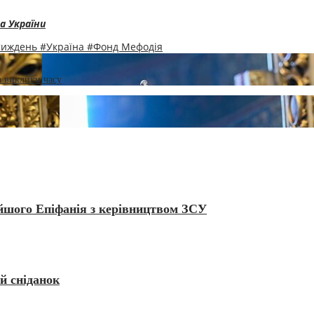
а України
 тиждень
#Україна
#Фонд Мефодія
а виклики часу
ійшого Епіфанія з керівництвом ЗСУ
й сніданок