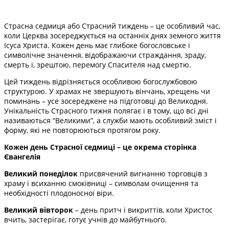
Страсна седмиця або Страсний тиждень – це особливий час,
коли Церква зосереджується на останніх днях земного життя
Ісуса Христа. Кожен день має глибоке богословське і
символічне значення, відображаючи страждання, зраду,
смерть і, зрештою, перемогу Спасителя над смертю.
Цей тиждень відрізняється особливою богослужбовою
структурою. У храмах не звершують вінчань, хрещень чи
поминань – усе зосереджене на підготовці до Великодня.
Унікальність Страсного тижня полягає і в тому, що всі дні
називаються “Великими”, а служби мають особливий зміст і
форму, які не повторюються протягом року.
Кожен день Страсної седмиці – це окрема сторінка
Євангелія
Великий понеділок
присвячений вигнанню торговців з
храму і всиханню смоківниці – символам очищення та
необхідності плодоносної віри.
Великий вівторок
– день притч і викриттів, коли Христос
вчить, застерігає, готує учнів до майбутнього.