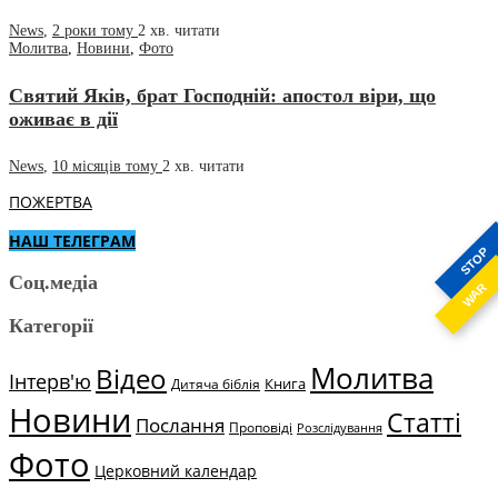
News
,
2 роки тому
2 хв.
читати
Молитва
,
Новини
,
Фото
Святий Яків, брат Господній: апостол віри, що
оживає в дії
News
,
10 місяців тому
2 хв.
читати
ПОЖЕРТВА
НАШ ТЕЛЕГРАМ
STOP
Соц.медіа
WAR
Категорії
Молитва
Відео
Інтерв'ю
Книга
Дитяча біблія
Новини
Статті
Послання
Проповіді
Розслідування
Фото
Церковний календар