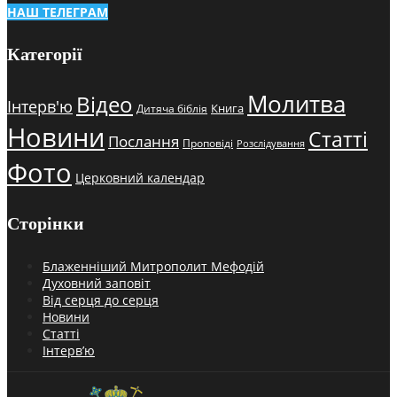
НАШ ТЕЛЕГРАМ
Категорії
Молитва
Відео
Інтерв'ю
Книга
Дитяча біблія
Новини
Статті
Послання
Проповіді
Розслідування
Фото
Церковний календар
Сторінки
Блаженніший Митрополит Мефодій
Духовний заповіт
Від серця до серця
Новини
Статті
Інтерв’ю