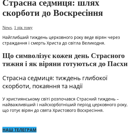
Страсна седмиця: шлях
скорботи до Воскресіння
News
,
1 рік тому
Найглибший тиждень церковного року веде вірян через
страждання і смерть Христа до світла Великодня.
Що символізує кожен день Страсного
тижня і як віряни готуються до Пасхи
Страсна седмиця: тиждень глибокої
скорботи, покаяння та надії
У християнському світі розпочався Страсний тиждень –
найважливіший і найскорботніший період церковного року,
що готує вірян до свята Христового Воскресіння.
НАШ ТЕЛЕГРАМ