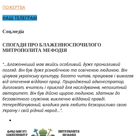
ПОЖЕРТВА
НАШ ТЕЛЕГРАМ
Соц.медіа
СПОГАДИ ПРО БЛАЖЕННОСПОЧИЛОГО
МИТРОПОЛИТА МЕФОДІЯ
“…Блаженніший мав якийсь особливий, дуже пронизливий
погляд. Він був дуже різнобічною та освіченою людиною. Він
цінував українську культуру, багато читав, працював і вимагав
від оточення відданої праці. Природжений адміністратор,
дипломат, вчитель і приклад для наслідування, непохитний
авторитет. Він був дійсно щирою людиною, здатним до
беззавітного служіння, виключно відданий правді.
Непередбачуваний, владика умів любити безкорисливо свою
Україну і свій рідний народ…”.