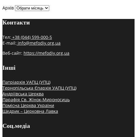
Архів
Контакти
Тел:
+38 (044) 599-000-5
E-mail:
info@mefodiy.org.ua
Веб-сайт:
https://mefodiy.org.ua
Інші
Патріархія УАПЦ (УПЦ)
Тернопільська Єпархія УАПЦ (УПЦ)
Андріївська Церква
Парафія Св. Жінок-Мироносиць
Помісна Церква України
Щедрик – Церковна Лавка
Соц.медіа