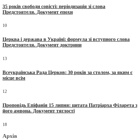
35 років свободи совісті: періодизація зі слова
Предстоятеля. Документ епохи
10
Церква і держава в Україні: формула зі вступного слова
Предстоятеля. Документ доктрини
13
Всеукраїнська Рада Церков: 30 років за столом, за яким є
місце всім
12
Проповідь Епіфанія 15 липня: цитата Патріарха Філарета з
його амвона. Документ тяглості
18
Архів