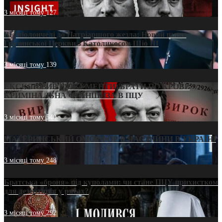
3 місяці тому
127
Від віолончелі до Патріаршого жезла: Новий шлях
Грузинської Церкви з Католикосом Шіо III
3 місяці тому
139
ЕКСКЛЮЗИВ (ДОКУМЕНТИ)/БРАТИ ПО КРОВІ:
КРИМІНАЛЬНА ФРАНШИЗА В ПЦУ
3 місяці тому
540
МАТЕРИНСЬКИЙ ОМОРФОР В ЧАС ВІЙНИ В УКРАЇНІ
3 місяці тому
248
Братська «броня» під куполами: чи стане ПЦУ прихистком
для дезертирів у рясах?
3 місяці тому
292