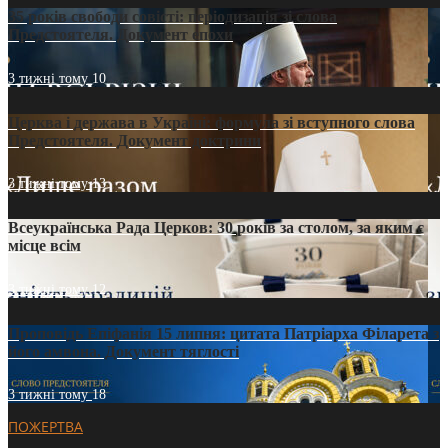
35 років свободи совісті: періодизація зі слова
Предстоятеля. Документ епохи
3 тижні тому
10
Церква і держава в Україні: формула зі вступного слова
Предстоятеля. Документ доктрини
3 тижні тому
13
Всеукраїнська Рада Церков: 30 років за столом, за яким є
місце всім
3 тижні тому
12
Проповідь Епіфанія 15 липня: цитата Патріарха Філарета з
його амвона. Документ тяглості
3 тижні тому
18
ПОЖЕРТВА