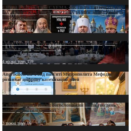
СВЯТІ УХИЛЯНТИ: СХЕМА, ЯК ПЕРЕТВОРИТИ ПЦУ
НА «ОФШОР» ДЛЯ ДЕЗЕРТИРА ІЗ МОСКОВСЬКОГО
ПАТРІАРХАТУ
3 місяці тому
654
«Кейс Тихона» у Тернополі: як Молитовний сніданок
оголив кризу довіри в ПЦУ
4 місяці тому
159
AngelicBot: як Фонд пам’яті Митрополита Мефодія
розвиває цифрову катехизацію дітей
5 днів тому
9
Світові лідери в Києві: богословський погляд на день
міжнародної солідарності
3 тижні тому
16