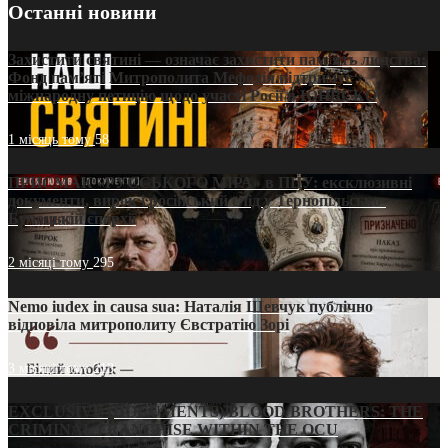
Останні новини
Захистити святині — означає захистити пам’ять людства:
Фонд пам’яті Митрополита Мефодія підтримує
міжнародну петицію щодо участі Росії в ЮНЕСКО
1 місяць тому
58
ПРИСМАК «РУССЬКОГО МІРА» в ПЦУ: ексклюзивні
документи, вирок і російський слід у Тернопільсько-
Бучацькій єпархії
2 місяці тому
295
Nemo iudex in causa sua: Наталія Шевчук публічно
відповіла митрополиту Євстратію Зорі
3 місяці тому
213
EXCLUSIVE (DOCUMENTS)/BLOOD BROTHERS: THE
CRIMINAL FRANCHISE WITHIN THE OCU