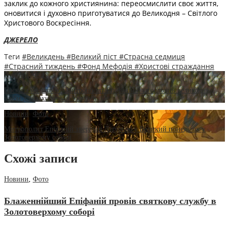
заклик до кожного християнина: переосмислити своє життя,
оновитися і духовно приготуватися до Великодня – Світлого
Христового Воскресіння.
ДЖЕРЕЛО
Теги
#Великдень
#Великий піст
#Страсна седмиця
#Страсний тиждень
#Фонд Мефодія
#Христові страждання
Новини
,
Фото
Паски з молитвою: Митрополит Епіфаній благословив великодні
хліби для захисників України
Новини
,
Фото
Митрополит Епіфаній звершив Літургію у Великий понеділок у
Золотоверхому соборі
Схожі записи
Новини
,
Фото
Блаженнійший Епіфаній провів святкову службу в
Золотоверхому соборі