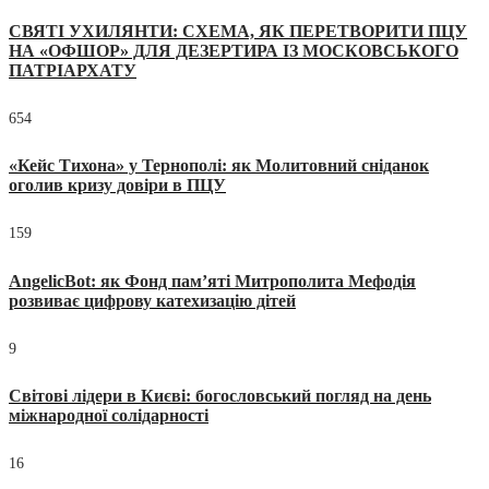
СВЯТІ УХИЛЯНТИ: СХЕМА, ЯК ПЕРЕТВОРИТИ ПЦУ
НА «ОФШОР» ДЛЯ ДЕЗЕРТИРА ІЗ МОСКОВСЬКОГО
ПАТРІАРХАТУ
654
«Кейс Тихона» у Тернополі: як Молитовний сніданок
оголив кризу довіри в ПЦУ
159
AngelicBot: як Фонд пам’яті Митрополита Мефодія
розвиває цифрову катехизацію дітей
9
Світові лідери в Києві: богословський погляд на день
міжнародної солідарності
16