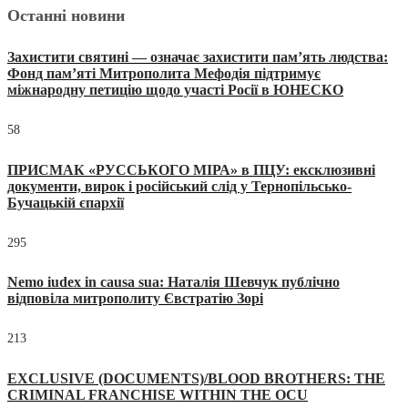
Останні новини
Захистити святині — означає захистити пам’ять людства:
Фонд пам’яті Митрополита Мефодія підтримує
міжнародну петицію щодо участі Росії в ЮНЕСКО
58
ПРИСМАК «РУССЬКОГО МІРА» в ПЦУ: ексклюзивні
документи, вирок і російський слід у Тернопільсько-
Бучацькій єпархії
295
Nemo iudex in causa sua: Наталія Шевчук публічно
відповіла митрополиту Євстратію Зорі
213
EXCLUSIVE (DOCUMENTS)/BLOOD BROTHERS: THE
CRIMINAL FRANCHISE WITHIN THE OCU