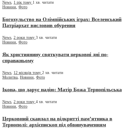
News
,
1 рік тому
1 хв.
читати
Новини
,
Фото
Богохульство на Олімпійських іграх: Вселенський
Патріархат висловив обурення
News
,
2 роки тому
3 хв.
читати
Новини
,
Фото
Як християнину святкувати церковні дні по-
справжньому
News
,
12 місяців тому
2 хв.
читати
Молитва
,
Новини
,
Фото
Ікона, що дарує надію: Матір Божа Тернопільська
News
,
2 роки тому
4 хв.
читати
Новини
,
Фото
Церковний скандал на відкритті пам’ятника в
Тернополі: архієпископ під обвинуваченням