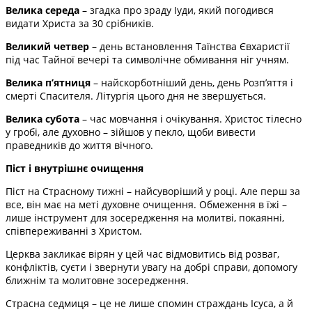
Велика середа
– згадка про зраду Іуди, який погодився
видати Христа за 30 срібників.
Великий четвер
– день встановлення Таїнства Євхаристії
під час Тайної вечері та символічне обмивання ніг учням.
Велика п’ятниця
– найскорботніший день, день Розп’яття і
смерті Спасителя. Літургія цього дня не звершується.
Велика субота
– час мовчання і очікування. Христос тілесно
у гробі, але духовно – зійшов у пекло, щоби вивести
праведників до життя вічного.
Піст і внутрішнє очищення
Піст на Страсному тижні – найсуворіший у році. Але перш за
все, він має на меті духовне очищення. Обмеження в їжі –
лише інструмент для зосередження на молитві, покаянні,
співпереживанні з Христом.
Церква закликає вірян у цей час відмовитись від розваг,
конфліктів, суєти і звернути увагу на добрі справи, допомогу
ближнім та молитовне зосередження.
Страсна седмиця – це не лише спомин страждань Ісуса, а й