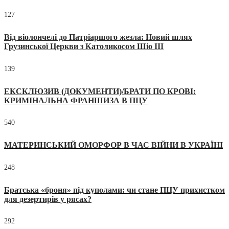
127
Від віолончелі до Патріаршого жезла: Новий шлях
Грузинської Церкви з Католикосом Шіо III
139
ЕКСКЛЮЗИВ (ДОКУМЕНТИ)/БРАТИ ПО КРОВІ:
КРИМІНАЛЬНА ФРАНШИЗА В ПЦУ
540
МАТЕРИНСЬКИЙ ОМОРФОР В ЧАС ВІЙНИ В УКРАЇНІ
248
Братська «броня» під куполами: чи стане ПЦУ прихистком
для дезертирів у рясах?
292