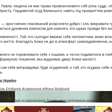
Павла: людина не має права привласнювати собі роль судді. «Х
ристу. Гордовитий осуд ближнього, навіть під прикриттям ревно
 — християнин покликаний розрізняти добро і зло, викривати г
ється духовним компасом для кожного, хто шукає правди без жо
певненості. Той, хто сьогодні вважає себе непохитним, може вп
ого життя. Благодать Божа не діє в атмосфері самозадоволення, а
жного не порівнювати себе з іншими, а чесно подивитися в гли
ормулою покаяння, яка відкриває двері Божої милості.
ам себе виправдовує, буде осуджений, а той, хто осуджує себе за
ь.
а України
ідь Епіфанія
#смирення
#Фонд Мефодія
дія звернувся до архієпископа Агапіта через відчуження монастиря на Т