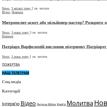
News
,
3 місяці тому
2 хв.
читати
Відео
,
Новини
Митрополит-аскет або мільйонер-пастор? Розкрито 
News
,
3 роки тому
3 хв.
читати
Новини
Патріарх Варфоломій висловив підтримку Патріарху 
News
,
3 роки тому
1 хв.
читати
ПОЖЕРТВА
НАШ ТЕЛЕГРАМ
Соц.медіа
Категорії
Но
Молитва
Відео
Інтерв'ю
Книга
Дитяча біблія