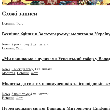
Неділя про митаря і фарисея: з чого насправді починається Великий піс
Схожі записи
Новини
,
Фото
Всенічне бдіння в Золотоверхому: молитва за Україн
News
,
2 роки тому
2 хв.
читати
Новини
,
Фото
«Ми починаємо з нуля»: як Успенський собор у Волод
News
,
6 місяців тому
3 хв.
читати
Молитва
,
Новини
,
Фото
Молитва до святих новомучеників та ісповідників земл
News
,
3 роки тому
4 хв.
читати
Новини
,
Фото
Перед мощами святої Варвари: Митрополит Епіфаній