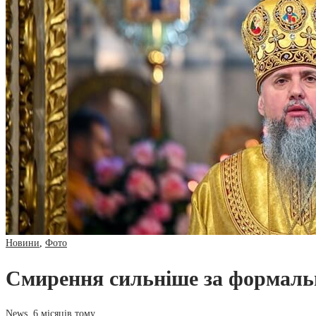
Новини
,
Фото
Смирення сильніше за формаль
News
,
6 місяців тому