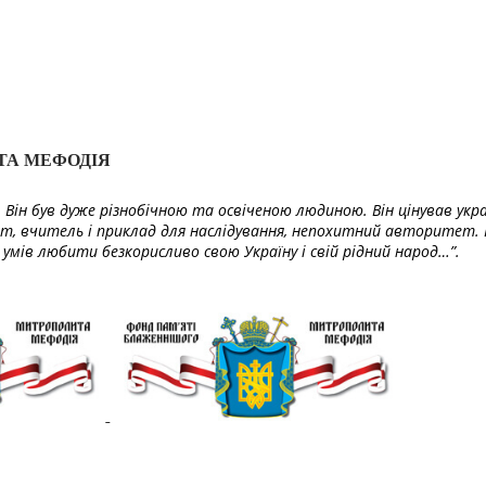
ТА МЕФОДІЯ
Він був дуже різнобічною та освіченою людиною. Він цінував укра
т, вчитель і приклад для наслідування, непохитний авторитет. 
умів любити безкорисливо свою Україну і свій рідний народ…”.