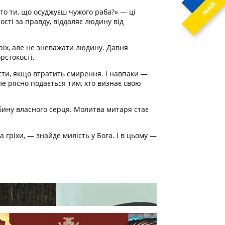
WAR
то ти, що осуджуєш чужого раба?» — ці
сті за правду, віддаляє людину від
ріх, але не зневажати людину. Давня
рстокості.
асти, якщо втратить смирення. І навпаки —
ле рясно подається тим, хто визнає свою
бину власного серця. Молитва митаря стає
 гріхи, — знайде милість у Бога. І в цьому —
ернопільщині