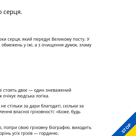
о серця.
ки серця, який передує Великому посту. У
 обмежень у їжі, а з очищення думок, зламу
мі стоять двоє — один зневажений
 очікує людська логіка.
е стільки за дари благодаті, скільки за
ення власної гріховності: «Боже, будь
STOP
, попри свою гріховну біографію, виходить
рінь усіх гріхів — гординю.