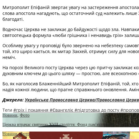
Митрополит Епіфаній звертає увагу на застереження апостола 
слова апостола нагадують, що остаточний суд належить лише Х
благодаті.
Водночас Церква не закликає до байдужості щодо зла. Навпаки
святоотецька формула «люби грішника і ненавидь гріх» залиша
Особливу увагу у проповіді було звернено на небезпеку самов
той, хто щиро кається, як митар Закхей, отримує силу для нов
неміч.
На порозі Великого посту Церква через цю притчу закликає ко
духовним ключем до цього шляху — простою, але всеохопною ф
Бо, як наголосив Блаженнійший Митрополит Епіфаній, той, хто с
надія кожної людини, що прагне справжнього оновлення. Амін
Джерело:
Українська Православна Церква/Православна Церкв
Теги
#гріх і покаяння
#Євангеліє
#підготовка до посту
#пропов
Новини
,
Фото
Церква втрачає святиню XVII століття: Фонд пам'яті митрополита Мефо
Новини
,
Фото