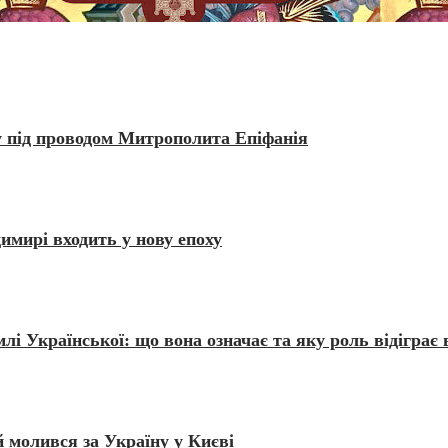
т
у під проводом Митрополита Епіфанія
имирі входить у нову епоху
і Української: що вона означає та яку роль відіграє в
 молився за Україну у Києві