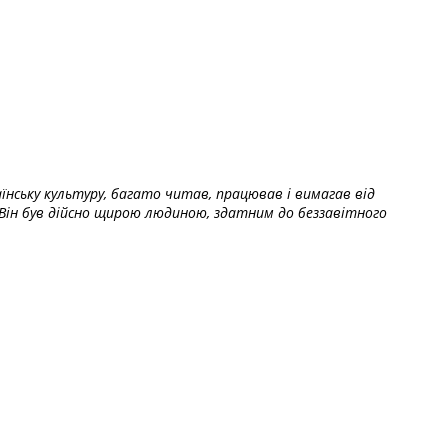
їнську культуру, багато читав, працював і вимагав від
Він був дійсно щирою людиною, здатним до беззавітного