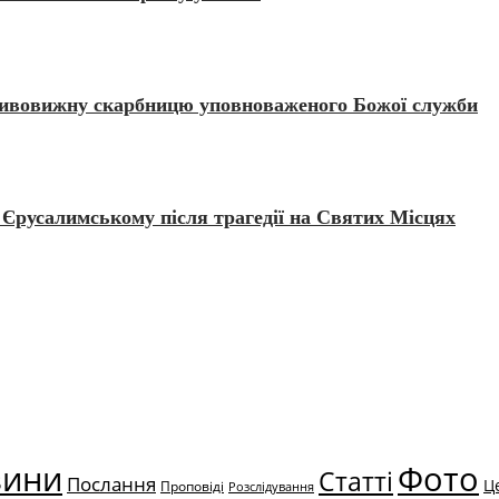
дивовижну скарбницю уповноваженого Божої служби
Єрусалимському після трагедії на Святих Місцях
вини
Фото
Статті
Послання
Ц
Проповіді
Розслідування