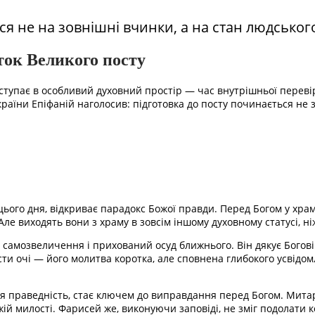
я не на зовнішні вчинки, а на стан людськог
ток Великого посту
тупає в особливий духовний простір — час внутрішньої перевір
раїни Епіфаній наголосив: підготовка до посту починається не з
цього дня, відкриває парадокс Божої правди. Перед Богом у хра
е виходять вони з храму в зовсім іншому духовному статусі, ніж
самозвеличення і прихований осуд ближнього. Він дякує Богові н
ти очі — його молитва коротка, але сповнена глибокого усвідомл
я праведність, стає ключем до виправдання перед Богом. Митар
ій милості. Фарисей же, виконуючи заповіді, не зміг подолати ко