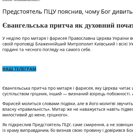
Предстоятель ПЦУ пояснив, чому Бог дивитьс
Євангельська притча як духовний поча
У неділю про митаря і фарисея Православна Церква України вс
своїй проповіді Блаженнійший Митрополит Київський і всієї Ук
гордині та чесного погляду на самого себе.
НАШ ТЕЛЕГРАМ
Євангельська притча про митаря і фарисея, яку Церква читає 
суспільством грішник, інший — визнаний взірець побожності. Ал
Фарисей молиться словами подяки, але в його молитві звучить 
власну «правильність». Митар же не наважується навіть підвес
милостивий до мене, грішного».
Як підкреслив Предстоятель ПЦУ, саме смирення, а не зовнішн
із храму виправданим, бо визнав свою провину і довірився Бож