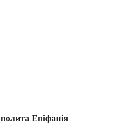
полита Епіфанія